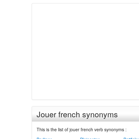
Jouer french synonyms
This is the list of jouer french verb synonyms :