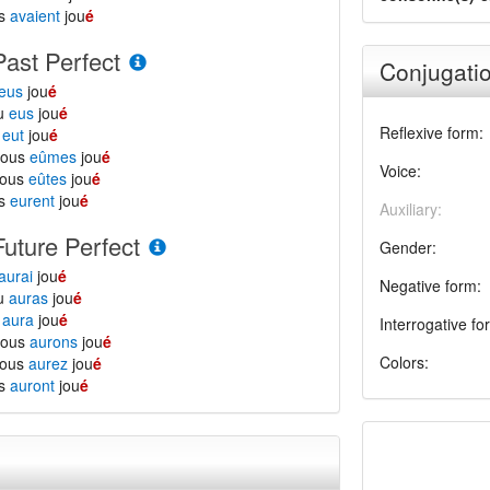
ls
avaient
jou
é
Past Perfect
Conjugatio
eus
jou
é
tu
eus
jou
é
Reflexive form:
l
eut
jou
é
nous
eûmes
jou
é
Voice:
vous
eûtes
jou
é
ls
eurent
jou
é
Auxiliary:
Future Perfect
Gender:
aurai
jou
é
Negative form:
tu
auras
jou
é
l
aura
jou
é
Interrogative fo
nous
aurons
jou
é
Colors:
vous
aurez
jou
é
ls
auront
jou
é