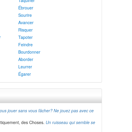
Taquiner
Ébrouer
Sourire
Avancer
Risquer
r
Tapoter
Feindre
Bourdonner
Aborder
Leurrer
Égarer
vous jouer sans vous fâcher? Ne jouez pas avec ce
oétiquement, des Choses.
Un ruisseau qui semble se