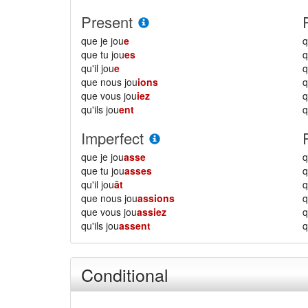
Present
que je jou
e
q
que tu jou
es
q
qu'il jou
e
q
que nous jou
ions
que vous jou
iez
qu'ils jou
ent
q
Imperfect
que je jou
asse
q
que tu jou
asses
q
qu'il jou
ât
q
que nous jou
assions
que vous jou
assiez
qu'ils jou
assent
q
Conditional