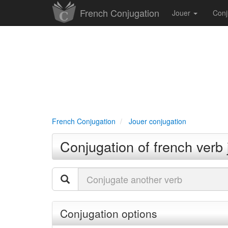
French Conjugation
Jouer
Conj
French Conjugation
Jouer conjugation
Conjugation of french verb 
Conjugation options