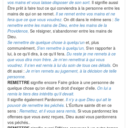
vos mains et vous laisse disposer de son sort.
Il signifie aussi
Être prêt à faire tout ce qui conviendra à la personne entre les
mains de qui on se remet.
Il se remet entre vos mains et ne
fera que ce que vous voudrez.
On dit dans le même sens :
Se
remettre entre les mains de Dieu, entre les mains de la
Providence,
Se résigner, s'abandonner entre les mains de
Dieu.
Se remettre de quelque chose à quelqu'un
et, plus
communément,
S'en remettre à quelqu'un,
S'en rapporter à
lui, à ce qu'il dira, à ce qu'il fera.
Du reste je me remets à ce
que vous dira mon frère. Je m'en remettrai à qui vous
voudrez. Il s'en est remis à lui du soin de tous ces détails.
On
dit aussi :
Je m'en remets au jugement, à la décision de telle
personne.
REMETTRE
signifie encore Faire grâce à une personne de
quelque chose qu'on était en droit d'exiger d'elle.
On lui a
remis le tiers des intérêts qu'il devait.
Il signifie également Pardonner.
Il n'y a que Dieu qui ait le
pouvoir de remettre les péchés.
L'Écriture sainte dit en ce
sens :
Remettez, et il vous sera remis,
Si vous pardonnez les
offenses que vous avez reçues, Dieu aussi vous pardonnera
vos péchés..