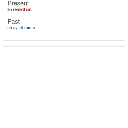
Present
en rem
ettant
Past
en
ayant
rem
is