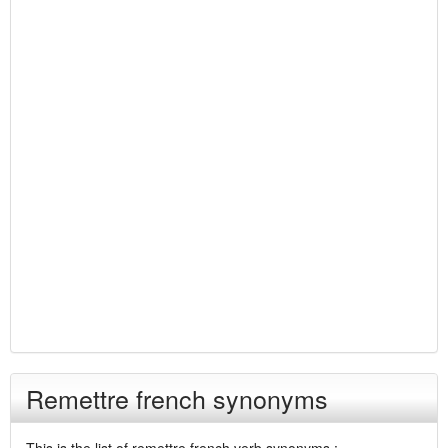
Remettre french synonyms