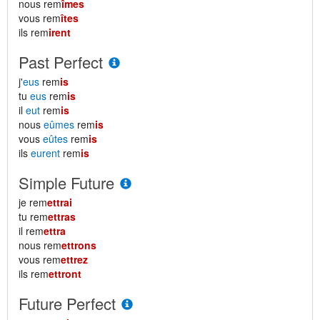
nous rem
îmes
vous rem
îtes
ils rem
irent
Past Perfect
j'
eus
rem
is
tu
eus
rem
is
il
eut
rem
is
nous
eûmes
rem
is
vous
eûtes
rem
is
ils
eurent
rem
is
Simple Future
je rem
ettrai
tu rem
ettras
il rem
ettra
nous rem
ettrons
vous rem
ettrez
ils rem
ettront
Future Perfect