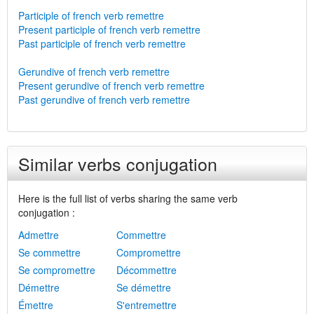
Participle of french verb remettre
Present participle of french verb remettre
Past participle of french verb remettre
Gerundive of french verb remettre
Present gerundive of french verb remettre
Past gerundive of french verb remettre
Similar verbs conjugation
Here is the full list of verbs sharing the same verb
conjugation :
Admettre
Commettre
Se commettre
Compromettre
Se compromettre
Décommettre
Démettre
Se démettre
Émettre
S'entremettre