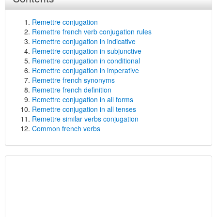
Remettre conjugation
Remettre french verb conjugation rules
Remettre conjugation in indicative
Remettre conjugation in subjunctive
Remettre conjugation in conditional
Remettre conjugation in imperative
Remettre french synonyms
Remettre french definition
Remettre conjugation in all forms
Remettre conjugation in all tenses
Remettre similar verbs conjugation
Common french verbs