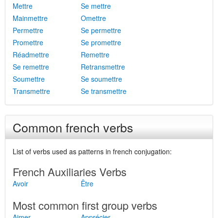
Mettre
Se mettre
Mainmettre
Omettre
Permettre
Se permettre
Promettre
Se promettre
Réadmettre
Remettre
Se remettre
Retransmettre
Soumettre
Se soumettre
Transmettre
Se transmettre
Common french verbs
List of verbs used as patterns in french conjugation:
French Auxiliaries Verbs
Avoir
Être
Most common first group verbs
Aimer
Apprécier