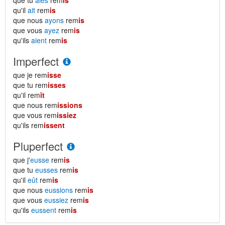
que tu
aies
rem
is
qu'il
ait
rem
is
que nous
ayons
rem
is
que vous
ayez
rem
is
qu'ils
aient
rem
is
Imperfect
que je rem
isse
que tu rem
isses
qu'il rem
ît
que nous rem
issions
que vous rem
issiez
qu'ils rem
issent
Pluperfect
que j'
eusse
rem
is
que tu
eusses
rem
is
qu'il
eût
rem
is
que nous
eussions
rem
is
que vous
eussiez
rem
is
qu'ils
eussent
rem
is