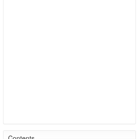
Contents