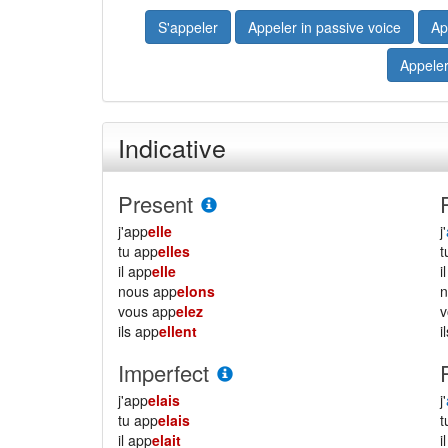
S'appeler
Appeler in passive voice
Ap
Appeler
Indicative
Present
j'app
elle
j'
tu app
elles
il app
elle
i
nous app
elons
vous app
elez
ils app
ellent
i
Imperfect
j'app
elais
j'
tu app
elais
il app
elait
i