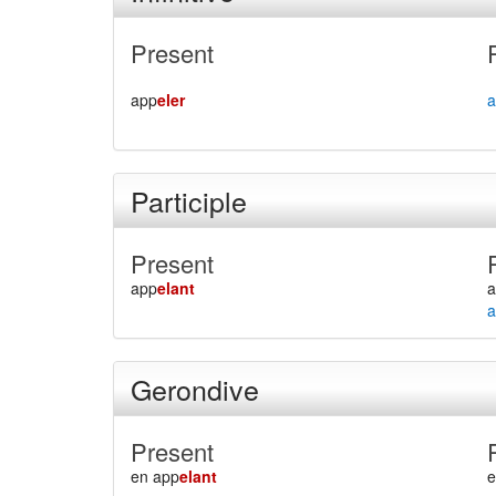
Present
app
eler
a
Participle
Present
app
elant
a
Gerondive
Present
en app
elant