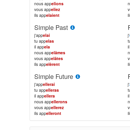
nous app
elions
vous app
eliez
ils app
elaient
i
Simple Past
j'app
elai
j'
tu app
elas
il app
ela
i
nous app
elâmes
vous app
elâtes
ils app
elèrent
i
Simple Future
j'app
ellerai
j'
tu app
elleras
il app
ellera
i
nous app
ellerons
vous app
ellerez
ils app
elleront
i