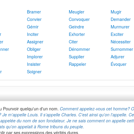
Bramer
Meugler
Mugir
Convier
Convoquer
Demander
Gémir
Geindre
Murmurer
r
Inciter
Exhorter
Exciter
er
Assigner
Citer
Nécessiter
onner
Obliger
Dénommer
Surnommer
Implorer
Supplier
Adjurer
Insister
Rappeler
Évoquer
ir
Soigner
u Pourvoir quelqu'un d'un nom.
Comment appelez-vous cet homme? On 
 m'appelle Louis. Il s'appelle Charles. C'est ainsi qu'on l'appelle. C
si appelée du nom de son fondateur. Je ne sais comment on appelle cett
ats qu'on appelait à Rome tribuns du peuple.
blir par ses expressions des vérités dures.