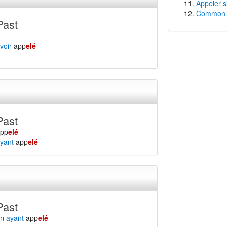
Appeler s
Common f
Past
voir
app
elé
Past
app
elé
yant
app
elé
Past
en
ayant
app
elé