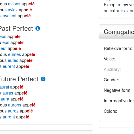
nous
avions
app
elé
Except a few ve
vous
aviez
app
elé
an extra
« l »
o
ls
avaient
app
elé
Past Perfect
Conjugatio
eus
app
elé
tu
eus
app
elé
l
eut
app
elé
Reflexive form:
nous
eûmes
app
elé
Voice:
vous
eûtes
app
elé
ls
eurent
app
elé
Auxiliary:
Future Perfect
Gender:
aurai
app
elé
Negative form:
tu
auras
app
elé
l
aura
app
elé
Interrogative fo
nous
aurons
app
elé
vous
aurez
app
elé
Colors:
ls
auront
app
elé