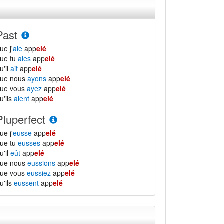
Past
ue j'
aie
app
elé
ue tu
aies
app
elé
u'il
ait
app
elé
que nous
ayons
app
elé
que vous
ayez
app
elé
u'ils
aient
app
elé
Pluperfect
ue j'
eusse
app
elé
ue tu
eusses
app
elé
u'il
eût
app
elé
que nous
eussions
app
elé
que vous
eussiez
app
elé
u'ils
eussent
app
elé