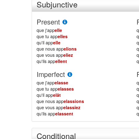
Subjunctive
Present
que j'app
elle
q
que tu app
elles
q
qu'il app
elle
q
que nous app
elions
que vous app
eliez
qu'ils app
ellent
q
Imperfect
que j'app
elasse
q
que tu app
elasses
q
qu'il app
elât
q
que nous app
elassions
que vous app
elassiez
qu'ils app
elassent
q
Conditional