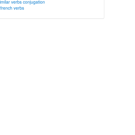
imilar verbs conjugation
rench verbs