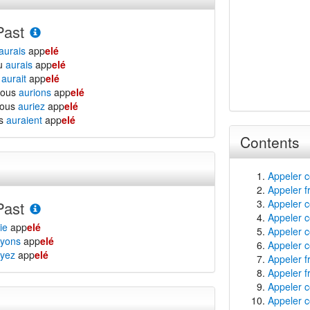
Past
aurais
app
elé
tu
aurais
app
elé
l
aurait
app
elé
nous
aurions
app
elé
vous
auriez
app
elé
ls
auraient
app
elé
Contents
Appeler c
Appeler f
Appeler c
Past
Appeler c
ie
app
elé
Appeler c
yons
app
elé
Appeler c
yez
app
elé
Appeler 
Appeler f
Appeler c
Appeler c