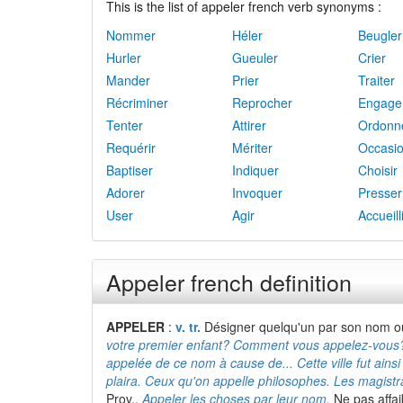
This is the list of appeler french verb synonyms :
Nommer
Héler
Beugler
Hurler
Gueuler
Crier
Mander
Prier
Traiter
Récriminer
Reprocher
Engage
Tenter
Attirer
Ordonn
Requérir
Mériter
Occasi
Baptiser
Indiquer
Choisir
Adorer
Invoquer
Presser
User
Agir
Accueill
Appeler french definition
APPELER
:
v. tr.
Désigner quelqu'un par son nom o
votre premier enfant? Comment vous appelez-vous? Je
appelée de ce nom à cause de... Cette ville fut ain
plaira. Ceux qu'on appelle philosophes. Les magistr
Prov.,
Appeler les choses par leur nom,
Ne pas affai