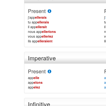
Present
j'app
ellerais
j'
tu app
ellerais
il app
ellerait
i
nous app
ellerions
vous app
elleriez
ils app
elleraient
i
Imperative
Present
app
elle
a
app
elons
a
app
elez
a
Infinitive