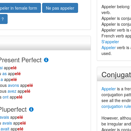
Appeler belong 
peler in female form
Ne pas appeler
verb.
Appeler is conj
 ?
Appeler is conj
Appeler verb is d
French verb app
S'appeler
Appeler
verb is 
used.
Present Perfect
ai
app
elé
Conjugat
tu
as
app
elé
l
a
app
elé
nous
avons
app
elé
Appeler
is a fre
vous
avez
app
elé
conjugation patt
ls
ont
app
elé
see all the endi
conjugation rule
Pluperfect
avais
app
elé
However, althou
tu
avais
app
elé
be irregular an
l
avait
app
elé
Appeler is conj