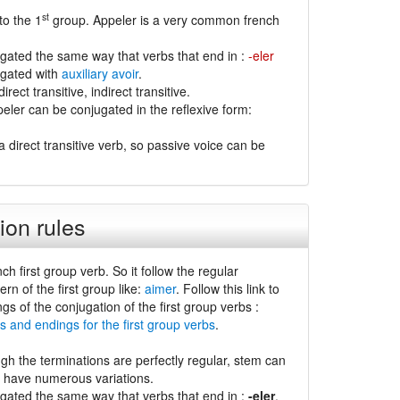
st
to the 1
group. Appeler is a very common french
ugated the same way that verbs that end in :
-eler
ugated with
auxiliary avoir
.
irect transitive, indirect transitive.
eler can be conjugated in the reflexive form:
a direct transitive verb, so passive voice can be
ion rules
nch first group verb. So it follow the regular
ern of the first group like:
aimer
. Follow this link to
ngs of the conjugation of the first group verbs :
s and endings for the first group verbs
.
gh the terminations are perfectly regular, stem can
d have numerous variations.
ugated the same way that verbs that end in :
-eler
.