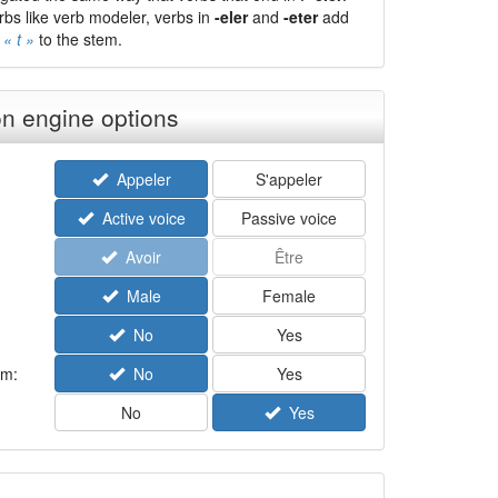
rbs like verb modeler, verbs in
-eler
and
-eter
add
r
« t »
to the stem.
n engine options
Appeler
S'appeler
Active voice
Passive voice
Avoir
Être
Male
Female
No
Yes
rm:
No
Yes
No
Yes