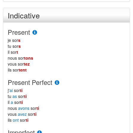
Indicative
Present
je sor
s
tu sor
s
il sor
t
nous sor
tons
vous sor
tez
ils sor
tent
Present Perfect
j'
ai
sor
ti
tu
as
sor
ti
il
a
sor
ti
nous
avons
sor
ti
vous
avez
sor
ti
ils
ont
sor
ti
Imperfect