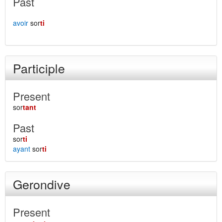
Past
avoir
sor
ti
Participle
Present
sor
tant
Past
sor
ti
ayant
sor
ti
Gerondive
Present