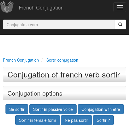
French Conjugation
French Conjugation
Sortir conjugation
Conjugation of french verb sortir
Conjugation options
Se sortir
Sortir in passive voice
Conjugation with être
Sortir in female form
Ne pas sortir
Sortir ?