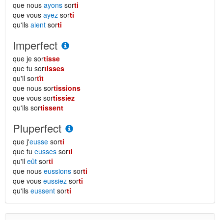
que nous
ayons
sor
ti
que vous
ayez
sor
ti
qu'ils
aient
sor
ti
Imperfect
que je sor
tisse
que tu sor
tisses
qu'il sor
tît
que nous sor
tissions
que vous sor
tissiez
qu'ils sor
tissent
Pluperfect
que j'
eusse
sor
ti
que tu
eusses
sor
ti
qu'il
eût
sor
ti
que nous
eussions
sor
ti
que vous
eussiez
sor
ti
qu'ils
eussent
sor
ti