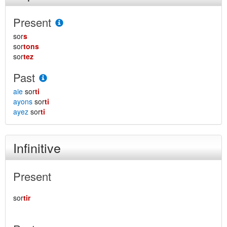
Present
sor
s
sor
tons
sor
tez
Past
aie
sor
ti
ayons
sor
ti
ayez
sor
ti
Infinitive
Present
sor
tir