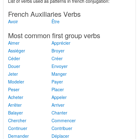
List of verbs used as patterns in french conjugation:
French Auxiliaries Verbs
Avoir
Être
Most common first group verbs
Aimer
Apprécier
Assiéger
Broyer
Céder
Créer
Douer
Envoyer
Jeter
Manger
Modeler
Payer
Peser
Placer
Acheter
Appeler
Arrêter
Arriver
Balayer
Chanter
Chercher
Commencer
Continuer
Contribuer
Demander
Déplacer