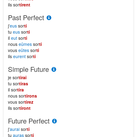
ils sor
tirent
Past Perfect
j'
eus
sor
ti
tu
eus
sor
ti
il
eut
sor
ti
nous
eûmes
sor
ti
vous
eûtes
sor
ti
ils
eurent
sor
ti
Simple Future
je sor
tirai
tu sor
tiras
il sor
tira
nous sor
tirons
vous sor
tirez
ils sor
tiront
Future Perfect
j'
aurai
sor
ti
tu
auras
sor
ti