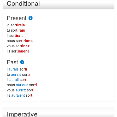
Conditional
Present
je sor
tirais
tu sor
tirais
il sor
tirait
nous sor
tirions
vous sor
tiriez
ils sor
tiraient
Past
j'
aurais
sor
ti
tu
aurais
sor
ti
il
aurait
sor
ti
nous
aurions
sor
ti
vous
auriez
sor
ti
ils
auraient
sor
ti
Imperative