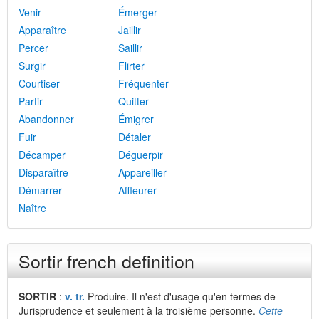
Venir
Émerger
Apparaître
Jaillir
Percer
Saillir
Surgir
Flirter
Courtiser
Fréquenter
Partir
Quitter
Abandonner
Émigrer
Fuir
Détaler
Décamper
Déguerpir
Disparaître
Appareiller
Démarrer
Affleurer
Naître
Sortir french definition
SORTIR
:
v. tr.
Produire. Il n'est d'usage qu'en termes de
Jurisprudence et seulement à la troisième personne.
Cette