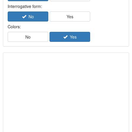
Interrogative form:
No
Yes
Colors:
No
Yes