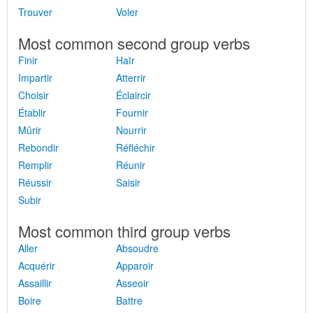
Trouver
Voler
Most common second group verbs
Finir
Haïr
Impartir
Atterrir
Choisir
Éclaircir
Établir
Fournir
Mûrir
Nourrir
Rebondir
Réfléchir
Remplir
Réunir
Réussir
Saisir
Subir
Most common third group verbs
Aller
Absoudre
Acquérir
Apparoir
Assaillir
Asseoir
Boire
Battre