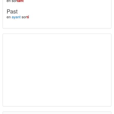
en sor
tant
Past
en
ayant
sor
ti