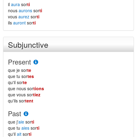
il
aura
sor
ti
nous
aurons
sor
ti
vous
aurez
sor
ti
ils
auront
sor
ti
Subjunctive
Present
que je sor
te
que tu sor
tes
qu'il sor
te
que nous sor
tions
que vous sor
tiez
qu'ils sor
tent
Past
que j'
aie
sor
ti
que tu
aies
sor
ti
qu'il
ait
sor
ti