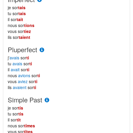
je sor
tais
tu sor
tais
il sor
tait
nous sor
tions
vous sor
tiez
ils sor
taient
Pluperfect
j'
avais
sor
ti
tu
avais
sor
ti
il
avait
sor
ti
nous
avions
sor
ti
vous
aviez
sor
ti
ils
avaient
sor
ti
Simple Past
je sor
tis
tu sor
tis
il sor
tit
nous sor
tîmes
vous sor
tîtes