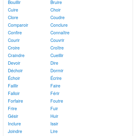
Bouillir
Bruire
Cuire
Choir
Clore
Coudre
Comparoir
Conclure
Confire
Connaître
Courir
Couvrir
Croire
Croître
Craindre
Cueillir
Devoir
Dire
Déchoir
Dormir
Échoir
Écrire
Faillir
Faire
Falloir
Férir
Forfaire
Foutre
Frire
Fuir
Gésir
Huir
Inclure
Issir
Joindre
Lire