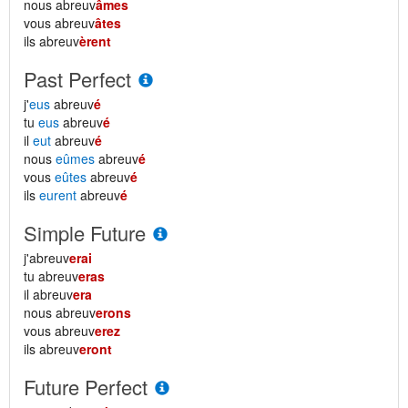
nous abreuv
âmes
vous abreuv
âtes
ils abreuv
èrent
Past Perfect
j'
eus
abreuv
é
tu
eus
abreuv
é
il
eut
abreuv
é
nous
eûmes
abreuv
é
vous
eûtes
abreuv
é
ils
eurent
abreuv
é
Simple Future
j'abreuv
erai
tu abreuv
eras
il abreuv
era
nous abreuv
erons
vous abreuv
erez
ils abreuv
eront
Future Perfect