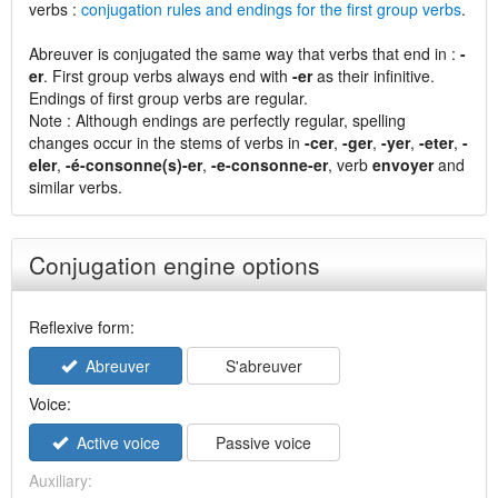
verbs :
conjugation rules and endings for the first group verbs
.
Abreuver is conjugated the same way that verbs that end in :
-
er
. First group verbs always end with
-er
as their infinitive.
Endings of first group verbs are regular.
Note : Although endings are perfectly regular, spelling
changes occur in the stems of verbs in
-cer
,
-ger
,
-yer
,
-eter
,
-
eler
,
-é-consonne(s)-er
,
-e-consonne-er
, verb
envoyer
and
similar verbs.
Conjugation engine options
Reflexive form:
Abreuver
S'abreuver
Voice:
Active voice
Passive voice
Auxiliary: