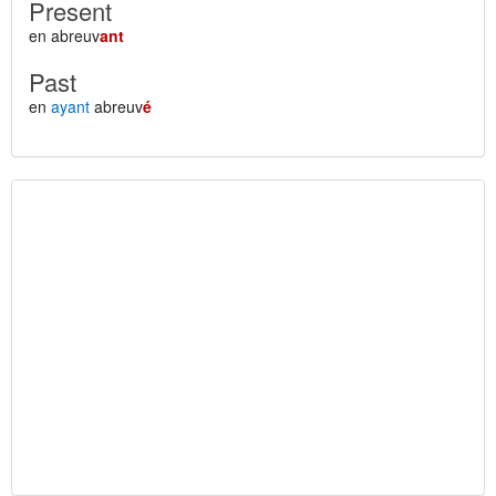
Present
en abreuv
ant
Past
en
ayant
abreuv
é