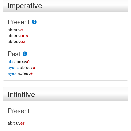
Imperative
Present
abreuv
e
abreuv
ons
abreuv
ez
Past
aie
abreuv
é
ayons
abreuv
é
ayez
abreuv
é
Infinitive
Present
abreuv
er