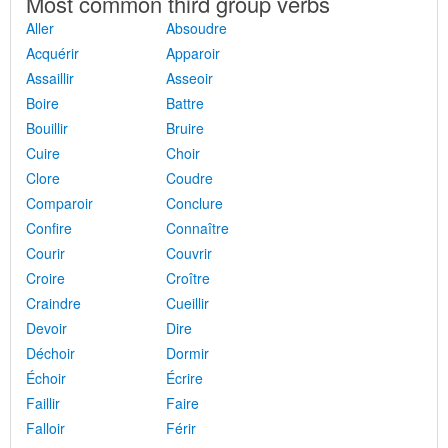
Most common third group verbs
Aller
Absoudre
Acquérir
Apparoir
Assaillir
Asseoir
Boire
Battre
Bouillir
Bruire
Cuire
Choir
Clore
Coudre
Comparoir
Conclure
Confire
Connaître
Courir
Couvrir
Croire
Croître
Craindre
Cueillir
Devoir
Dire
Déchoir
Dormir
Échoir
Écrire
Faillir
Faire
Falloir
Férir