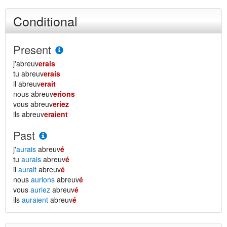
Conditional
Present
j'abreuv
erais
tu abreuv
erais
il abreuv
erait
nous abreuv
erions
vous abreuv
eriez
ils abreuv
eraient
Past
j'
aurais
abreuv
é
tu
aurais
abreuv
é
il
aurait
abreuv
é
nous
aurions
abreuv
é
vous
auriez
abreuv
é
ils
auraient
abreuv
é