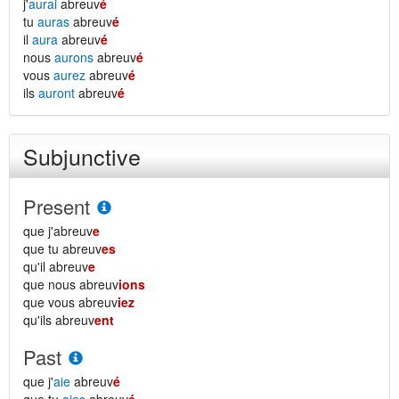
j'
aurai
abreuv
é
tu
auras
abreuv
é
il
aura
abreuv
é
nous
aurons
abreuv
é
vous
aurez
abreuv
é
ils
auront
abreuv
é
Subjunctive
Present
que j'abreuv
e
que tu abreuv
es
qu'il abreuv
e
que nous abreuv
ions
que vous abreuv
iez
qu'ils abreuv
ent
Past
que j'
aie
abreuv
é