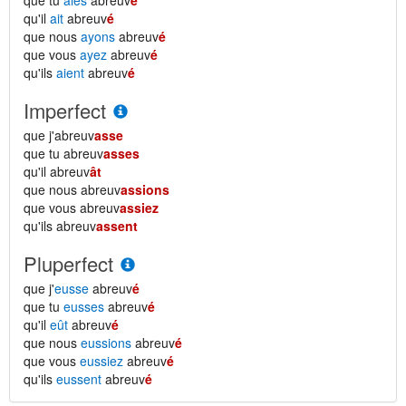
que tu
aies
abreuv
é
qu'il
ait
abreuv
é
que nous
ayons
abreuv
é
que vous
ayez
abreuv
é
qu'ils
aient
abreuv
é
Imperfect
que j'abreuv
asse
que tu abreuv
asses
qu'il abreuv
ât
que nous abreuv
assions
que vous abreuv
assiez
qu'ils abreuv
assent
Pluperfect
que j'
eusse
abreuv
é
que tu
eusses
abreuv
é
qu'il
eût
abreuv
é
que nous
eussions
abreuv
é
que vous
eussiez
abreuv
é
qu'ils
eussent
abreuv
é