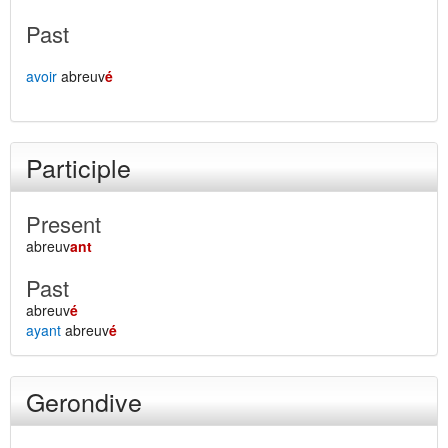
Past
avoir
abreuv
é
Participle
Present
abreuv
ant
Past
abreuv
é
ayant
abreuv
é
Gerondive