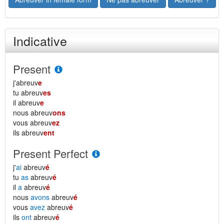
Indicative
Present
j'abreuv
e
tu abreuv
es
il abreuv
e
nous abreuv
ons
vous abreuv
ez
ils abreuv
ent
Present Perfect
j'
ai
abreuv
é
tu
as
abreuv
é
il
a
abreuv
é
nous
avons
abreuv
é
vous
avez
abreuv
é
ils
ont
abreuv
é