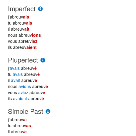
Imperfect
j'abreuv
ais
tu abreuv
ais
il abreuv
ait
nous abreuv
ions
vous abreuv
iez
ils abreuv
aient
Pluperfect
j'
avais
abreuv
é
tu
avais
abreuv
é
il
avait
abreuv
é
nous
avions
abreuv
é
vous
aviez
abreuv
é
ils
avaient
abreuv
é
Simple Past
j'abreuv
ai
tu abreuv
as
il abreuv
a