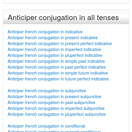
Anticiper conjugation in all tenses
Anticiper french conjugation in indicative
Anticiper french conjugation in present indicative
Anticiper french conjugation in present perfect indicative
Anticiper french conjugation in imperfect indicative
Anticiper french conjugation in pluperfect indicative
Anticiper french conjugation in simple past indicative
Anticiper french conjugation in past perfect indicative
Anticiper french conjugation in simple future indicative
Anticiper french conjugation in future perfect indicative
Anticiper french conjugation in subjunctive
Anticiper french conjugation in present subjunctive
Anticiper french conjugation in past subjunctive
Anticiper french conjugation in imperfect subjunctive
Anticiper french conjugation in pluperfect subjunctive
Anticiper french conjugation in conditional
Anticiper french conjugation in present conditional