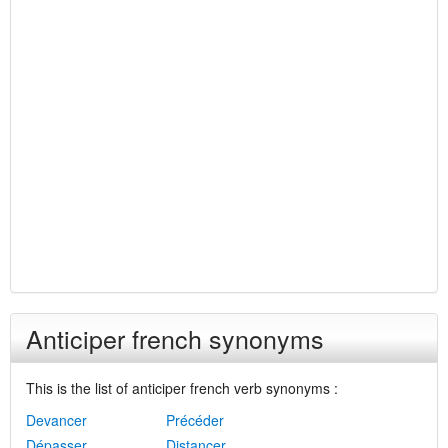
Anticiper french synonyms
This is the list of anticiper french verb synonyms :
Devancer
Précéder
Dépasser
Distancer