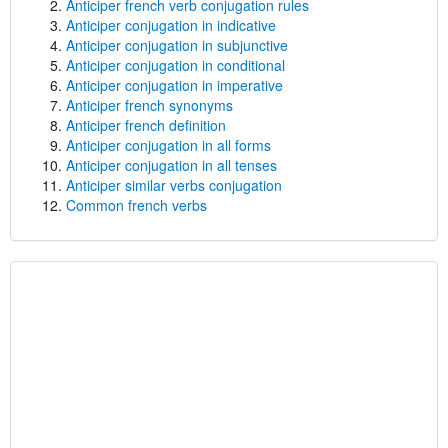
Anticiper french verb conjugation rules
Anticiper conjugation in indicative
Anticiper conjugation in subjunctive
Anticiper conjugation in conditional
Anticiper conjugation in imperative
Anticiper french synonyms
Anticiper french definition
Anticiper conjugation in all forms
Anticiper conjugation in all tenses
Anticiper similar verbs conjugation
Common french verbs