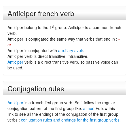
Anticiper french verb
st
Anticiper belong to the 1
group. Anticiper is a common french
verb.
Anticiper is conjugated the same way that verbs that end in :
-
er
Anticiper is conjugated with
auxiliary avoir
.
Anticiper verb is direct transitive, intransitive.
Anticiper
verb is a direct transitive verb, so passive voice can
be used.
Conjugation rules
Anticiper
is a french first group verb. So it follow the regular
conjugation pattern of the first group like:
aimer
. Follow this
link to see all the endings of the conjugation of the first group
verbs :
conjugation rules and endings for the first group verbs
.