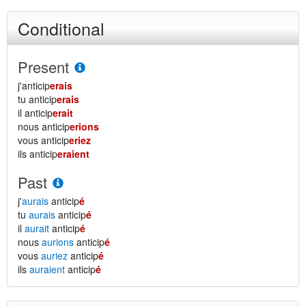
Conditional
Present
j'anticip
erais
tu anticip
erais
il anticip
erait
nous anticip
erions
vous anticip
eriez
ils anticip
eraient
Past
j'
aurais
anticip
é
tu
aurais
anticip
é
il
aurait
anticip
é
nous
aurions
anticip
é
vous
auriez
anticip
é
ils
auraient
anticip
é