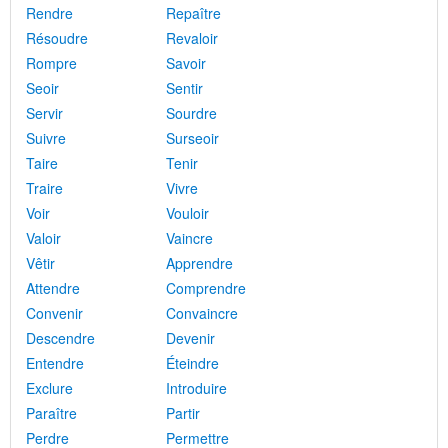
Rendre
Repaître
Résoudre
Revaloir
Rompre
Savoir
Seoir
Sentir
Servir
Sourdre
Suivre
Surseoir
Taire
Tenir
Traire
Vivre
Voir
Vouloir
Valoir
Vaincre
Vêtir
Apprendre
Attendre
Comprendre
Convenir
Convaincre
Descendre
Devenir
Entendre
Éteindre
Exclure
Introduire
Paraître
Partir
Perdre
Permettre