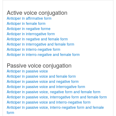
Active voice conjugation
Anticiper in affirmative form
Anticiper in female form
Anticiper in negative forme
Anticiper in interrogative form
Anticiper in negative and female form
Anticiper in interrogative and female form
Anticiper in interro-negative form
Anticiper in interro-negative and female form
Passive voice conjugation
Anticiper in passive voice
Anticiper in passive voice and female form
Anticiper in passive voice and negative form
Anticiper in passive voice and interrogative form
Anticiper in passive voice, negative form and female form
Anticiper in passive voice, interrogative form and female form
Anticiper in passive voice and interro-negative form
Anticiper in passive voice, interro-negative form and female
form