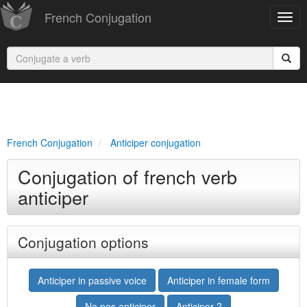
French Conjugation
French Conjugation
Anticiper conjugation
Conjugation of french verb
anticiper
Conjugation options
Anticiper in passive voice
Anticiper in female form
Ne pas anticiper
Anticiper ?