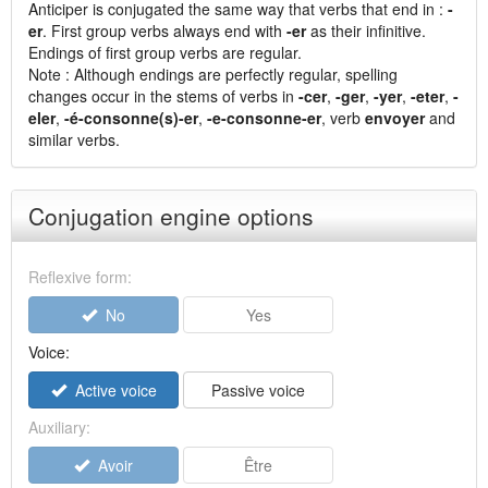
Anticiper is conjugated the same way that verbs that end in :
-
er
. First group verbs always end with
-er
as their infinitive.
Endings of first group verbs are regular.
Note : Although endings are perfectly regular, spelling
changes occur in the stems of verbs in
-cer
,
-ger
,
-yer
,
-eter
,
-
eler
,
-é-consonne(s)-er
,
-e-consonne-er
, verb
envoyer
and
similar verbs.
Conjugation engine options
Reflexive form:
No
Yes
Voice:
Active voice
Passive voice
Auxiliary:
Avoir
Être