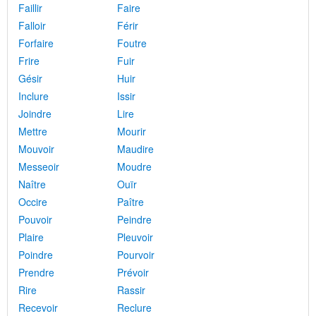
Faillir
Faire
Falloir
Férir
Forfaire
Foutre
Frire
Fuir
Gésir
Huir
Inclure
Issir
Joindre
Lire
Mettre
Mourir
Mouvoir
Maudire
Messeoir
Moudre
Naître
Ouïr
Occire
Paître
Pouvoir
Peindre
Plaire
Pleuvoir
Poindre
Pourvoir
Prendre
Prévoir
Rire
Rassir
Recevoir
Reclure