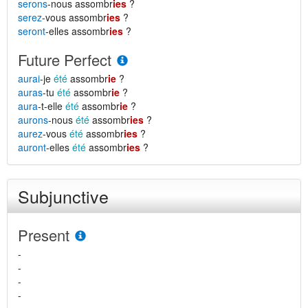
serons
-nous assombr
ies
?
serez
-vous assombr
ies
?
seront
-elles assombr
ies
?
Future Perfect
aurai
-je
été
assombr
ie
?
auras
-tu
été
assombr
ie
?
aura
-t-elle
été
assombr
ie
?
aurons
-nous
été
assombr
ies
?
aurez
-vous
été
assombr
ies
?
auront
-elles
été
assombr
ies
?
Subjunctive
Present
-
-
-
-