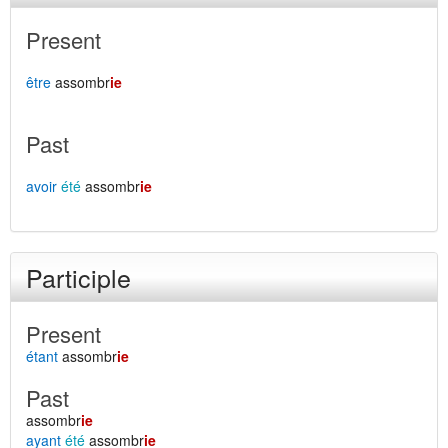
Present
être
assombr
ie
Past
avoir
été
assombr
ie
Participle
Present
étant
assombr
ie
Past
assombr
ie
ayant
été
assombr
ie