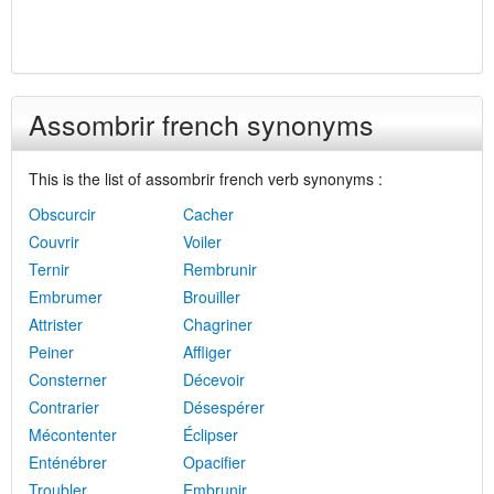
Assombrir french synonyms
This is the list of assombrir french verb synonyms :
Obscurcir
Cacher
Couvrir
Voiler
Ternir
Rembrunir
Embrumer
Brouiller
Attrister
Chagriner
Peiner
Affliger
Consterner
Décevoir
Contrarier
Désespérer
Mécontenter
Éclipser
Enténébrer
Opacifier
Troubler
Embrunir