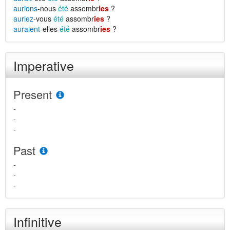
aurions
-nous
été
assombr
ies
?
auriez
-vous
été
assombr
ies
?
auraient
-elles
été
assombr
ies
?
Imperative
Present
-
-
-
Past
-
-
-
Infinitive