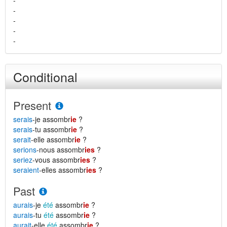
-
-
-
-
-
Conditional
Present
serais
-je assombr
ie
?
serais
-tu assombr
ie
?
serait
-elle assombr
ie
?
serions
-nous assombr
ies
?
seriez
-vous assombr
ies
?
seraient
-elles assombr
ies
?
Past
aurais
-je
été
assombr
ie
?
aurais
-tu
été
assombr
ie
?
aurait
-elle
été
assombr
ie
?