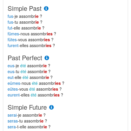
Simple Past
fus
-je assombr
ie
?
fus
-tu assombr
ie
?
fut
-elle assombr
ie
?
fûmes
-nous assombr
ies
?
fûtes
-vous assombr
ies
?
furent
-elles assombr
ies
?
Past Perfect
eus
-je
été
assombr
ie
?
eus
-tu
été
assombr
ie
?
eut
-elle
été
assombr
ie
?
eûmes
-nous
été
assombr
ies
?
eûtes
-vous
été
assombr
ies
?
eurent
-elles
été
assombr
ies
?
Simple Future
serai
-je assombr
ie
?
seras
-tu assombr
ie
?
sera
-t-elle assombr
ie
?