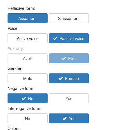
Reflexive form:
Assombrir
S'assombrir
Voice:
Active voice
Passive voice
Auxiliary:
Avoir
Être
Gender:
Male
Female
Negative form:
No
Yes
Interrogative form:
No
Yes
Colors: