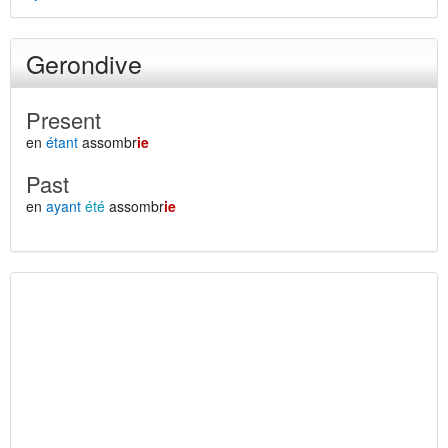
Gerondive
Present
en
étant
assombr
ie
Past
en
ayant
été
assombr
ie