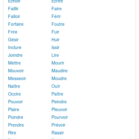
Échoir
Écrire
Faillir
Faire
Falloir
Férir
Forfaire
Foutre
Frire
Fuir
Gésir
Huir
Inclure
Issir
Joindre
Lire
Mettre
Mourir
Mouvoir
Maudire
Messeoir
Moudre
Naître
Ouïr
Occire
Paître
Pouvoir
Peindre
Plaire
Pleuvoir
Poindre
Pourvoir
Prendre
Prévoir
Rire
Rassir