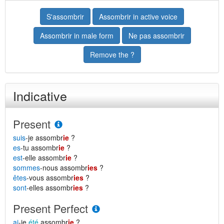
S'assombrir
Assombrir in active voice
Assombrir in male form
Ne pas assombrir
Remove the ?
Indicative
Present
suis
-je assombr
ie
?
es
-tu assombr
ie
?
est
-elle assombr
ie
?
sommes
-nous assombr
ies
?
êtes
-vous assombr
ies
?
sont
-elles assombr
ies
?
Present Perfect
ai
-je
été
assombr
ie
?