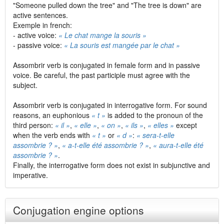
"Someone pulled down the tree" and "The tree is down" are
active sentences.
Exemple in french:
- active voice:
« Le chat mange la souris »
- passive voice:
« La souris est mangée par le chat »
Assombrir verb is conjugated in female form and in passive
voice. Be careful, the past participle must agree with the
subject.
Assombrir verb is conjugated in interrogative form. For sound
reasons, an euphonious
« t »
is added to the pronoun of the
third person:
« il »
,
« elle »
,
« on »
,
« ils »
,
« elles »
except
when the verb ends with
« t »
or
« d »
:
« sera-t-elle
assombrie ? »
,
« a-t-elle été assombrie ? »
,
« aura-t-elle été
assombrie ? »
.
Finally, the interrogative form does not exist in subjunctive and
imperative.
Conjugation engine options