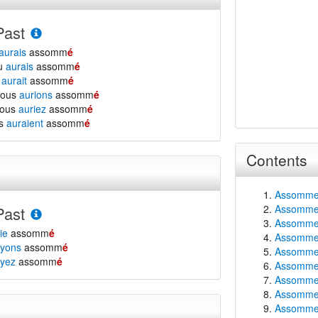
Past
aurais
assomm
é
tu
aurais
assomm
é
l
aurait
assomm
é
nous
aurions
assomm
é
vous
auriez
assomm
é
ls
auraient
assomm
é
Contents
Assommer
Assommer 
Past
Assommer 
ie
assomm
é
Assommer 
yons
assomm
é
Assommer 
yez
assomm
é
Assommer 
Assommer
Assommer 
Assommer 