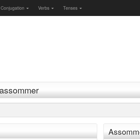
Conjugation
Verbs
Tenses
b assommer
Assomme