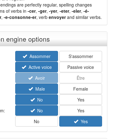
endings are perfectly regular, spelling changes
ms of verbs in
-cer
,
-ger
,
-yer
,
-eter
,
-eler
,
-é-
r
,
-e-consonne-er
, verb
envoyer
and similar verbs.
n engine options
Assommer
S'assommer
Active voice
Passive voice
Avoir
Être
Male
Female
No
Yes
rm:
No
Yes
No
Yes