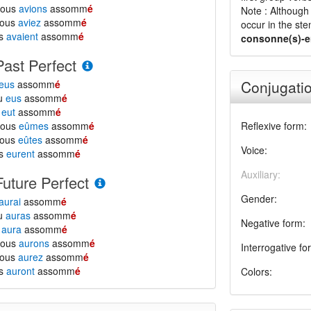
nous
avions
assomm
é
Note : Although 
vous
aviez
assomm
é
occur in the ste
ls
avaient
assomm
é
consonne(s)-e
Past Perfect
Conjugatio
eus
assomm
é
tu
eus
assomm
é
l
eut
assomm
é
nous
eûmes
assomm
é
Reflexive form:
vous
eûtes
assomm
é
Voice:
ls
eurent
assomm
é
Auxiliary:
Future Perfect
Gender:
aurai
assomm
é
tu
auras
assomm
é
Negative form:
l
aura
assomm
é
nous
aurons
assomm
é
Interrogative fo
vous
aurez
assomm
é
ls
auront
assomm
é
Colors: