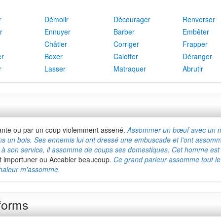
r
Démolir
Décourager
Renverser
r
Ennuyer
Barber
Embêter
Châtier
Corriger
Frapper
er
Boxer
Calotter
Déranger
r
Lasser
Matraquer
Abrutir
nte ou par un coup violemment assené.
Assommer un bœuf avec un ma
s un bois. Ses ennemis lui ont dressé une embuscade et l'ont assomm
r à son service, il assomme de coups ses domestiques. Cet homme est 
 et importuner ou Accabler beaucoup.
Ce grand parleur assomme tout le
 chaleur m'assomme.
forms