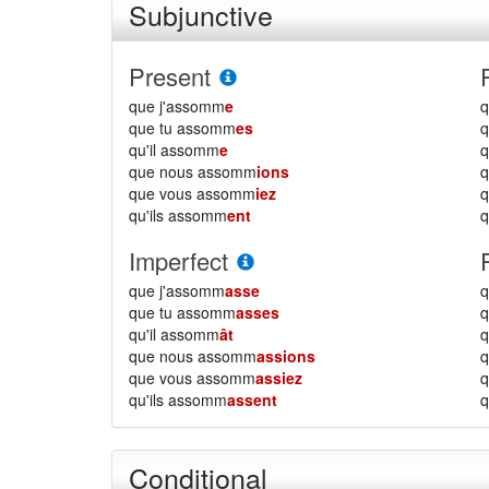
Subjunctive
Present
que j'assomm
e
q
que tu assomm
es
q
qu'il assomm
e
q
que nous assomm
ions
que vous assomm
iez
qu'ils assomm
ent
q
Imperfect
que j'assomm
asse
q
que tu assomm
asses
q
qu'il assomm
ât
q
que nous assomm
assions
que vous assomm
assiez
qu'ils assomm
assent
q
Conditional