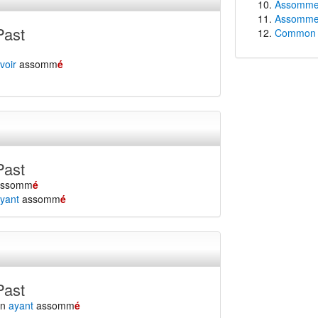
Assommer 
Assommer 
Past
Common f
voir
assomm
é
Past
assomm
é
yant
assomm
é
Past
en
ayant
assomm
é