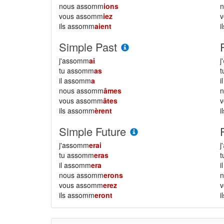
nous assomm
ions
vous assomm
iez
ils assomm
aient
i
Simple Past
j'assomm
ai
j'
tu assomm
as
il assomm
a
i
nous assomm
âmes
vous assomm
âtes
ils assomm
èrent
i
Simple Future
j'assomm
erai
j'
tu assomm
eras
il assomm
era
i
nous assomm
erons
vous assomm
erez
ils assomm
eront
i