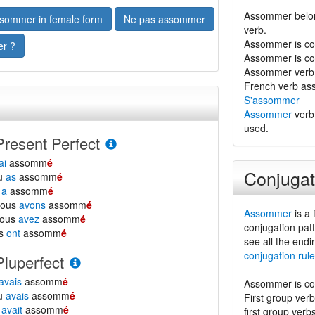
Assommer belon
sommer in female form
Ne pas assommer
verb.
Assommer is con
r ?
Assommer is co
Assommer verb is
French verb ass
S'assommer
Assommer
verb 
used.
Present Perfect
ai
assomm
é
Conjugat
tu
as
assomm
é
l
a
assomm
é
nous
avons
assomm
é
Assommer
is a 
vous
avez
assomm
é
conjugation patt
ls
ont
assomm
é
see all the endi
conjugation rule
Pluperfect
avais
assomm
é
Assommer is con
tu
avais
assomm
é
First group ver
l
avait
assomm
é
first group verb