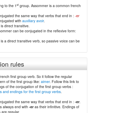
st
g to the 1
group. Assommer is a common french
jugated the same way that verbs that end in :
-er
njugated with
auxiliary avoir
.
 direct transitive.
ommer can be conjugated in the reflexive form:
is a direct transitive verb, so passive voice can be
ion rules
french first group verb. So it follow the regular
ern of the first group like:
aimer
. Follow this link to
ngs of the conjugation of the first group verbs :
s and endings for the first group verbs
.
jugated the same way that verbs that end in :
-er
.
bs always end with
-er
as their infinitive. Endings of
s are regular.