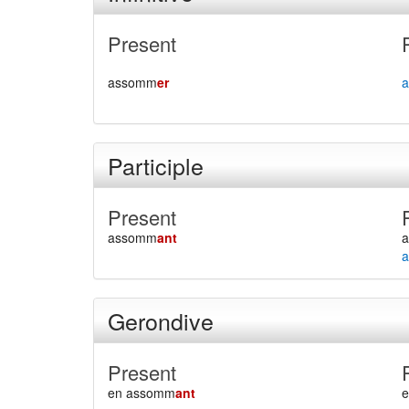
Present
assomm
er
a
Participle
Present
assomm
ant
a
Gerondive
Present
en assomm
ant