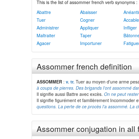
This is the list of assommer french verb synonyms :
Abattre
Abaisser
Anéanti
Tuer
Cogner
Accable
Administrer
Appliquer
Infliger
Maltraiter
Taper
Bâtonn
Agacer
Importuner
Fatigue
Assommer french definition
ASSOMMER
:
v. tr.
Tuer au moyen d'une arme pesa
à coups de pierres. Des brigands l'ont assommé dan
Il signifie aussi Battre avec excès.
On ne peut reste
Il signifie figurément et familièrement Incommoder
questions. La perte de ce procès l'a assommé. La
Assommer conjugation in all 