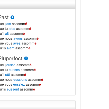
Past
ue j'
aie
assomm
é
ue tu
aies
assomm
é
u'il
ait
assomm
é
que nous
ayons
assomm
é
que vous
ayez
assomm
é
u'ils
aient
assomm
é
Pluperfect
ue j'
eusse
assomm
é
ue tu
eusses
assomm
é
u'il
eût
assomm
é
que nous
eussions
assomm
é
que vous
eussiez
assomm
é
u'ils
eussent
assomm
é