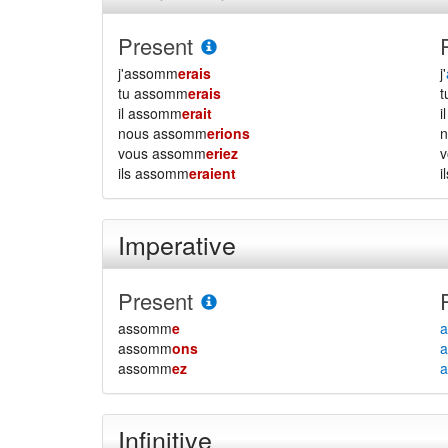
Present
j'assomm
erais
j'
tu assomm
erais
il assomm
erait
i
nous assomm
erions
vous assomm
eriez
ils assomm
eraient
i
Imperative
Present
assomm
e
a
assomm
ons
a
assomm
ez
a
Infinitive