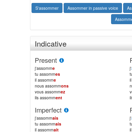
S'assommer
Assommer in passive voice
As
Assomme
Indicative
Present
j'assomm
e
j'
tu assomm
es
il assomm
e
i
nous assomm
ons
vous assomm
ez
ils assomm
ent
i
Imperfect
j'assomm
ais
j'
tu assomm
ais
il assomm
ait
i