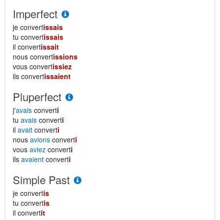
Imperfect
je convert
issais
tu convert
issais
il convert
issait
nous convert
issions
vous convert
issiez
ils convert
issaient
Pluperfect
j'
avais
convert
i
tu
avais
convert
i
il
avait
convert
i
nous
avions
convert
i
vous
aviez
convert
i
ils
avaient
convert
i
Simple Past
je convert
is
tu convert
is
il convert
it