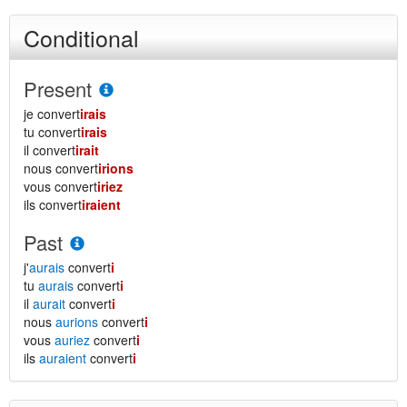
Conditional
Present
je convert
irais
tu convert
irais
il convert
irait
nous convert
irions
vous convert
iriez
ils convert
iraient
Past
j'
aurais
convert
i
tu
aurais
convert
i
il
aurait
convert
i
nous
aurions
convert
i
vous
auriez
convert
i
ils
auraient
convert
i