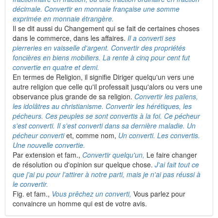
décimale. Convertir en monnaie française une somme
exprimée en monnaie étrangère.
Il se dit aussi du Changement qui se fait de certaines choses
dans le commerce, dans les affaires.
Il a converti ses
pierreries en vaisselle d'argent. Convertir des propriétés
foncières en biens mobiliers. La rente à cinq pour cent fut
convertie en quatre et demi.
En termes de Religion, il signifie Diriger quelqu'un vers une
autre religion que celle qu'il professait jusqu'alors ou vers une
observance plus grande de sa religion.
Convertir les païens,
les idolâtres au christianisme. Convertir les hérétiques, les
pécheurs. Ces peuples se sont convertis à la foi. Ce pécheur
s'est converti. Il s'est converti dans sa dernière maladie. Un
pécheur converti
et, comme nom,
Un converti. Les convertis.
Une nouvelle convertie.
Par extension et fam.,
Convertir quelqu'un,
Le faire changer
de résolution ou d'opinion sur quelque chose.
J'ai fait tout ce
que j'ai pu pour l'attirer à notre parti, mais je n'ai pas réussi à
le convertir.
Fig. et fam.,
Vous prêchez un converti,
Vous parlez pour
convaincre un homme qui est de votre avis.