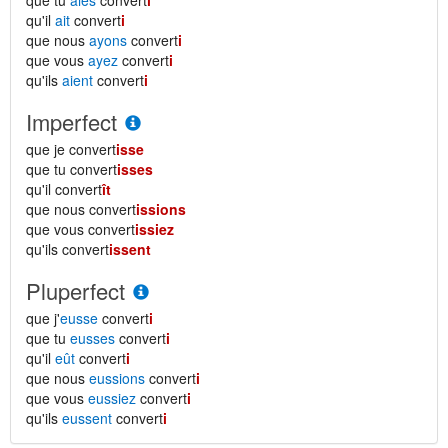
que tu
aies
convert
i
qu'il
ait
convert
i
que nous
ayons
convert
i
que vous
ayez
convert
i
qu'ils
aient
convert
i
Imperfect
que je convert
isse
que tu convert
isses
qu'il convert
ît
que nous convert
issions
que vous convert
issiez
qu'ils convert
issent
Pluperfect
que j'
eusse
convert
i
que tu
eusses
convert
i
qu'il
eût
convert
i
que nous
eussions
convert
i
que vous
eussiez
convert
i
qu'ils
eussent
convert
i