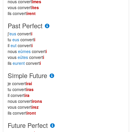
nous convert
îmes
vous convert
îtes
ils convert
irent
Past Perfect
j'
eus
convert
i
tu
eus
convert
i
il
eut
convert
i
nous
eûmes
convert
i
vous
eûtes
convert
i
ils
eurent
convert
i
Simple Future
je convert
irai
tu convert
iras
il convert
ira
nous convert
irons
vous convert
irez
ils convert
iront
Future Perfect