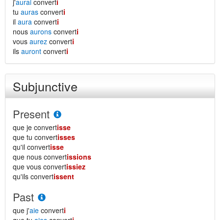
j'
aurai
convert
i
tu
auras
convert
i
il
aura
convert
i
nous
aurons
convert
i
vous
aurez
convert
i
ils
auront
convert
i
Subjunctive
Present
que je convert
isse
que tu convert
isses
qu'il convert
isse
que nous convert
issions
que vous convert
issiez
qu'ils convert
issent
Past
que j'
aie
convert
i