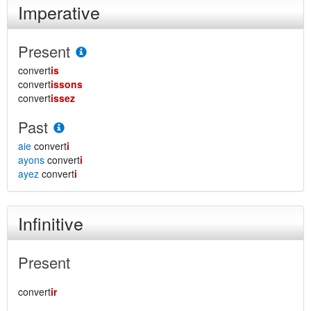
Imperative
Present
convert
is
convert
issons
convert
issez
Past
aie
convert
i
ayons
convert
i
ayez
convert
i
Infinitive
Present
convert
ir