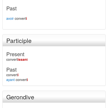
Past
avoir
convert
i
Participle
Present
convert
issant
Past
convert
i
ayant
convert
i
Gerondive