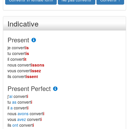
Indicative
Present
je convert
is
tu convert
is
il convert
it
nous convert
issons
vous convert
issez
ils convert
issent
Present Perfect
j'
ai
convert
i
tu
as
convert
i
il
a
convert
i
nous
avons
convert
i
vous
avez
convert
i
ils
ont
convert
i