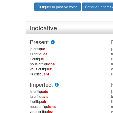
Critiquer in passive voice
Critiquer in fema
Indicative
Present
je critiqu
e
j'
tu critiqu
es
il critiqu
e
i
nous critiqu
ons
vous critiqu
ez
ils critiqu
ent
i
Imperfect
je critiqu
ais
j'
tu critiqu
ais
il critiqu
ait
i
nous critiqu
ions
vous critiqu
iez