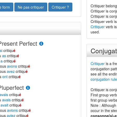
Critiquer belong
le form
Ne pas critiquer
Critiquer ?
Critiquer is con
Critiquer is con
Critiquer verb is
Critiquer
verb is
used.
Present Perfect
Conjugat
ai
critiqu
é
tu
as
critiqu
é
l
a
critiqu
é
Critiquer
is a fre
nous
avons
critiqu
é
conjugation patt
vous
avez
critiqu
é
see all the endi
ls
ont
critiqu
é
conjugation rule
Pluperfect
Critiquer is con
avais
critiqu
é
First group ver
tu
avais
critiqu
é
first group verb
l
avait
critiqu
é
Note : Although 
nous
avions
critiqu
é
occur in the ste
vous
aviez
critiqu
é
consonne(s)-e