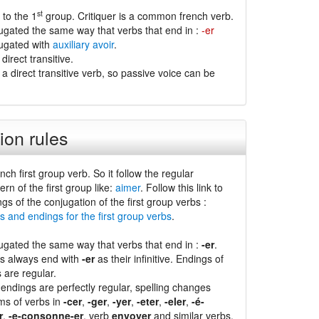
st
 to the 1
group. Critiquer is a common french verb.
jugated the same way that verbs that end in :
-er
jugated with
auxiliary avoir
.
 direct transitive.
 a direct transitive verb, so passive voice can be
ion rules
nch first group verb. So it follow the regular
ern of the first group like:
aimer
. Follow this link to
ngs of the conjugation of the first group verbs :
s and endings for the first group verbs
.
jugated the same way that verbs that end in :
-er
.
bs always end with
-er
as their infinitive. Endings of
s are regular.
endings are perfectly regular, spelling changes
ms of verbs in
-cer
,
-ger
,
-yer
,
-eter
,
-eler
,
-é-
r
,
-e-consonne-er
, verb
envoyer
and similar verbs.