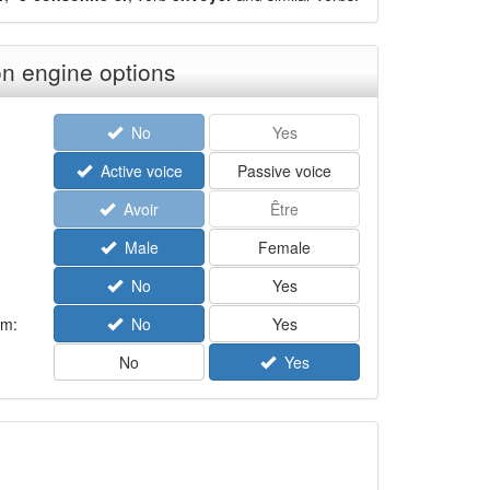
n engine options
No
Yes
Active voice
Passive voice
Avoir
Être
Male
Female
No
Yes
rm:
No
Yes
No
Yes