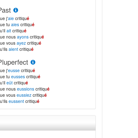
Past
ue j'
aie
critiqu
é
ue tu
aies
critiqu
é
u'il
ait
critiqu
é
que nous
ayons
critiqu
é
que vous
ayez
critiqu
é
u'ils
aient
critiqu
é
Pluperfect
ue j'
eusse
critiqu
é
ue tu
eusses
critiqu
é
u'il
eût
critiqu
é
que nous
eussions
critiqu
é
que vous
eussiez
critiqu
é
u'ils
eussent
critiqu
é