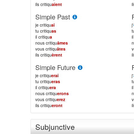
ils critiqu
aient
i
Simple Past
je critiqu
ai
j'
tu critiqu
as
il critiqu
a
i
nous critiqu
âmes
vous critiqu
âtes
ils critiqu
èrent
i
Simple Future
je critiqu
erai
j'
tu critiqu
eras
il critiqu
era
i
nous critiqu
erons
vous critiqu
erez
ils critiqu
eront
i
Subjunctive