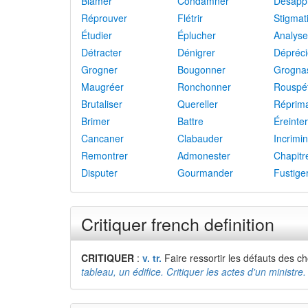
Blâmer
Condamner
Désapp
Réprouver
Flétrir
Stigmat
Étudier
Éplucher
Analyse
Détracter
Dénigrer
Dépréci
Grogner
Bougonner
Grogna
Maugréer
Ronchonner
Rouspé
Brutaliser
Quereller
Réprim
Brimer
Battre
Éreinter
Cancaner
Clabauder
Incrimi
Remontrer
Admonester
Chapitr
Disputer
Gourmander
Fustige
Critiquer french definition
CRITIQUER
:
v. tr.
Faire ressortir les défauts des 
tableau, un édifice. Critiquer les actes d'un ministre.