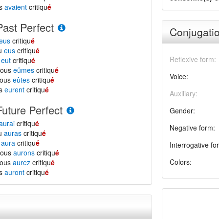
ls
avaient
critiqu
é
Past Perfect
Conjugatio
eus
critiqu
é
tu
eus
critiqu
é
Reflexive form:
l
eut
critiqu
é
nous
eûmes
critiqu
é
Voice:
vous
eûtes
critiqu
é
ls
eurent
critiqu
é
Auxiliary:
Future Perfect
Gender:
aurai
critiqu
é
Negative form:
tu
auras
critiqu
é
l
aura
critiqu
é
Interrogative fo
nous
aurons
critiqu
é
Colors:
vous
aurez
critiqu
é
ls
auront
critiqu
é