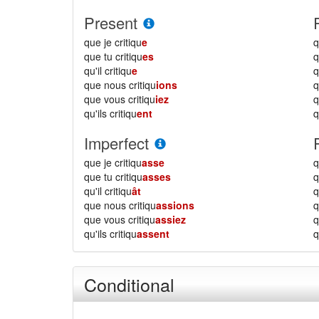
Present
que je critiqu
e
q
que tu critiqu
es
q
qu'il critiqu
e
q
que nous critiqu
ions
que vous critiqu
iez
qu'ils critiqu
ent
q
Imperfect
que je critiqu
asse
q
que tu critiqu
asses
q
qu'il critiqu
ât
q
que nous critiqu
assions
que vous critiqu
assiez
qu'ils critiqu
assent
q
Conditional