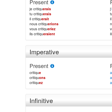
Present
je critiqu
erais
j'
tu critiqu
erais
il critiqu
erait
i
nous critiqu
erions
vous critiqu
eriez
ils critiqu
eraient
i
Imperative
Present
critiqu
e
a
critiqu
ons
a
critiqu
ez
a
Infinitive