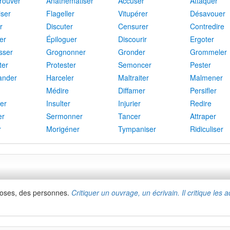
rouver
Anathématiser
Accuser
Attaquer
iser
Flageller
Vitupérer
Désavouer
r
Discuter
Censurer
Contredire
er
Épiloguer
Discourir
Ergoter
sser
Grognonner
Gronder
Grommeler
ter
Protester
Semoncer
Pester
ander
Harceler
Maltraiter
Malmener
Médire
Diffamer
Persifler
ner
Insulter
Injurier
Redire
er
Sermonner
Tancer
Attraper
r
Morigéner
Tympaniser
Ridiculiser
choses, des personnes.
Critiquer un ouvrage, un écrivain. Il critique les 