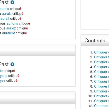
Past
aurais
critiqu
é
tu
aurais
critiqu
é
l
aurait
critiqu
é
nous
aurions
critiqu
é
vous
auriez
critiqu
é
ls
auraient
critiqu
é
Contents
Critiquer
Critiquer
Critiquer 
Past
Critiquer
ie
critiqu
é
Critiquer 
yons
critiqu
é
Critiquer
yez
critiqu
é
Critiquer
Critiquer 
Critiquer 
Critiquer 
Critiquer
Common f