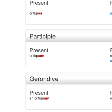
Present
critiqu
er
a
Participle
Present
critiqu
ant
c
a
Gerondive
Present
en critiqu
ant