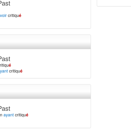
Past
voir
critiqu
é
Past
ritiqu
é
yant
critiqu
é
Past
en
ayant
critiqu
é