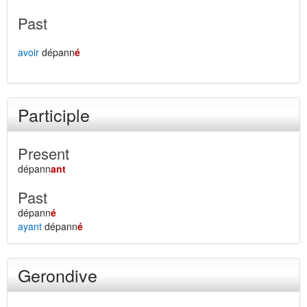
Past
avoir
dépann
é
Participle
Present
dépann
ant
Past
dépann
é
ayant
dépann
é
Gerondive