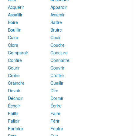
Acquérir
Apparoir
Assaillir
Asseoir
Boire
Battre
Bouillir
Bruire
Cuire
Choir
Clore
Coudre
Comparoir
Conclure
Confire
Connaître
Courir
Couvrir
Croire
Croître
Craindre
Cueillir
Devoir
Dire
Déchoir
Dormir
Échoir
Écrire
Faillir
Faire
Falloir
Férir
Forfaire
Foutre