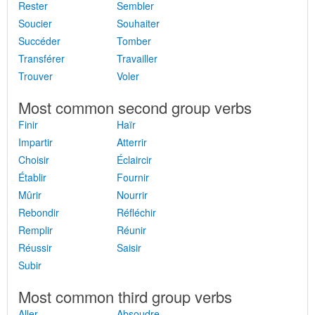
Rester
Sembler
Soucier
Souhaiter
Succéder
Tomber
Transférer
Travailler
Trouver
Voler
Most common second group verbs
Finir
Haïr
Impartir
Atterrir
Choisir
Éclaircir
Établir
Fournir
Mûrir
Nourrir
Rebondir
Réfléchir
Remplir
Réunir
Réussir
Saisir
Subir
Most common third group verbs
Aller
Absoudre