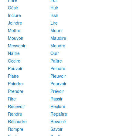
Frire
Fuir
Gésir
Huir
Inclure
Issir
Joindre
Lire
Mettre
Mourir
Mouvoir
Maudire
Messeoir
Moudre
Naître
Ouïr
Occire
Paître
Pouvoir
Peindre
Plaire
Pleuvoir
Poindre
Pourvoir
Prendre
Prévoir
Rire
Rassir
Recevoir
Reclure
Rendre
Repaître
Résoudre
Revaloir
Rompre
Savoir