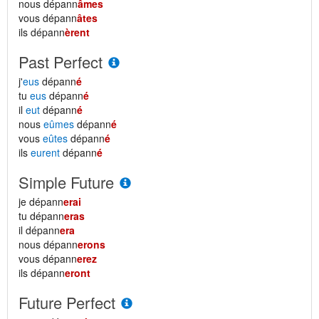
nous dépann
âmes
vous dépann
âtes
ils dépann
èrent
Past Perfect
j'
eus
dépann
é
tu
eus
dépann
é
il
eut
dépann
é
nous
eûmes
dépann
é
vous
eûtes
dépann
é
ils
eurent
dépann
é
Simple Future
je dépann
erai
tu dépann
eras
il dépann
era
nous dépann
erons
vous dépann
erez
ils dépann
eront
Future Perfect