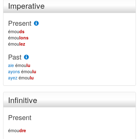
Imperative
Present
émou
ds
émou
lons
émou
lez
Past
aie
émou
lu
ayons
émou
lu
ayez
émou
lu
Infinitive
Present
émou
dre