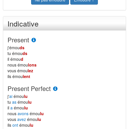
Indicative
Present
j'émou
ds
tu émou
ds
il émou
d
nous émou
lons
vous émou
lez
ils émou
lent
Present Perfect
j'
ai
émou
lu
tu
as
émou
lu
il
a
émou
lu
nous
avons
émou
lu
vous
avez
émou
lu
ils
ont
émou
lu