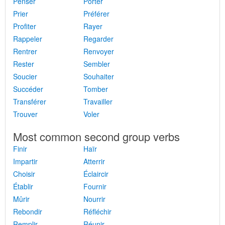
Penser
Porter
Prier
Préférer
Profiter
Rayer
Rappeler
Regarder
Rentrer
Renvoyer
Rester
Sembler
Soucier
Souhaiter
Succéder
Tomber
Transférer
Travailler
Trouver
Voler
Most common second group verbs
Finir
Haïr
Impartir
Atterrir
Choisir
Éclaircir
Établir
Fournir
Mûrir
Nourrir
Rebondir
Réfléchir
Remplir
Réunir