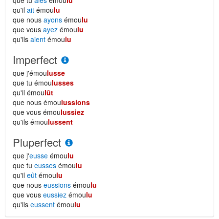
que tu
aies
émou
lu
qu'il
ait
émou
lu
que nous
ayons
émou
lu
que vous
ayez
émou
lu
qu'ils
aient
émou
lu
Imperfect
que j'émou
lusse
que tu émou
lusses
qu'il émou
lût
que nous émou
lussions
que vous émou
lussiez
qu'ils émou
lussent
Pluperfect
que j'
eusse
émou
lu
que tu
eusses
émou
lu
qu'il
eût
émou
lu
que nous
eussions
émou
lu
que vous
eussiez
émou
lu
qu'ils
eussent
émou
lu