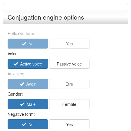
Conjugation engine options
Reflexive form:
No
Yes
Voice:
Active voice
Passive voice
Auxiliary:
Avoir
Être
Gender:
Male
Female
Negative form:
No
Yes