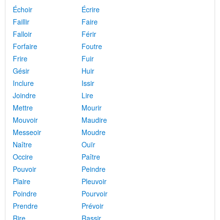
Échoir
Écrire
Faillir
Faire
Falloir
Férir
Forfaire
Foutre
Frire
Fuir
Gésir
Huir
Inclure
Issir
Joindre
Lire
Mettre
Mourir
Mouvoir
Maudire
Messeoir
Moudre
Naître
Ouïr
Occire
Paître
Pouvoir
Peindre
Plaire
Pleuvoir
Poindre
Pourvoir
Prendre
Prévoir
Rire
Rassir