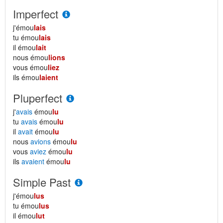
Imperfect
j'émou
lais
tu émou
lais
il émou
lait
nous émou
lions
vous émou
liez
ils émou
laient
Pluperfect
j'
avais
émou
lu
tu
avais
émou
lu
il
avait
émou
lu
nous
avions
émou
lu
vous
aviez
émou
lu
ils
avaient
émou
lu
Simple Past
j'émou
lus
tu émou
lus
il émou
lut