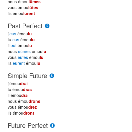
nous émou
lûmes
vous émou
lûtes
ils émou
lurent
Past Perfect
j'
eus
émou
lu
tu
eus
émou
lu
il
eut
émou
lu
nous
eûmes
émou
lu
vous
eûtes
émou
lu
ils
eurent
émou
lu
Simple Future
j'émou
drai
tu émou
dras
il émou
dra
nous émou
drons
vous émou
drez
ils émou
dront
Future Perfect