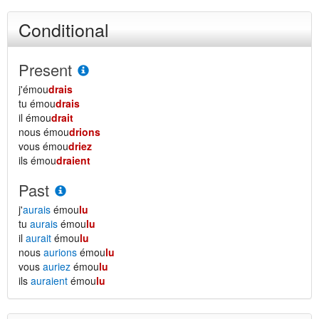
Conditional
Present
j'émou
drais
tu émou
drais
il émou
drait
nous émou
drions
vous émou
driez
ils émou
draient
Past
j'
aurais
émou
lu
tu
aurais
émou
lu
il
aurait
émou
lu
nous
aurions
émou
lu
vous
auriez
émou
lu
ils
auraient
émou
lu