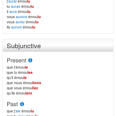
j'
aurai
émou
lu
tu
auras
émou
lu
il
aura
émou
lu
nous
aurons
émou
lu
vous
aurez
émou
lu
ils
auront
émou
lu
Subjunctive
Present
que j'émou
le
que tu émou
les
qu'il émou
le
que nous émou
lions
que vous émou
liez
qu'ils émou
lent
Past
que j'
aie
émou
lu