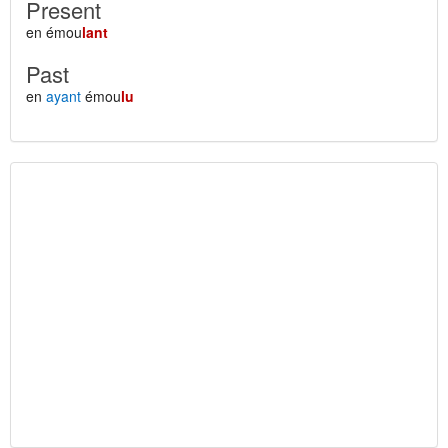
Present
en émou
lant
Past
en
ayant
émou
lu