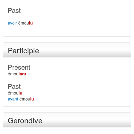
Past
avoir
émou
lu
Participle
Present
émou
lant
Past
émou
lu
ayant
émou
lu
Gerondive