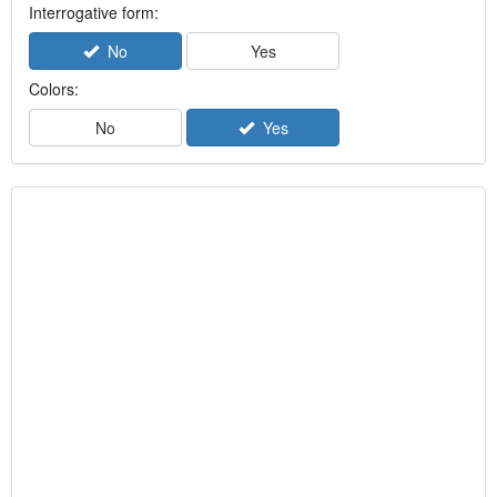
Interrogative form:
No
Yes
Colors:
No
Yes