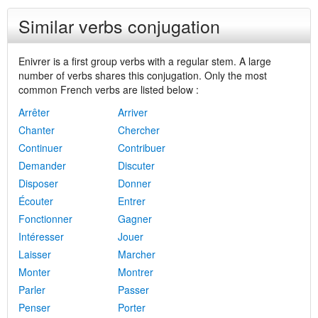
Similar verbs conjugation
Enivrer is a first group verbs with a regular stem. A large
number of verbs shares this conjugation. Only the most
common French verbs are listed below :
Arrêter
Arriver
Chanter
Chercher
Continuer
Contribuer
Demander
Discuter
Disposer
Donner
Écouter
Entrer
Fonctionner
Gagner
Intéresser
Jouer
Laisser
Marcher
Monter
Montrer
Parler
Passer
Penser
Porter