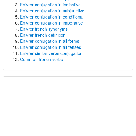
Enivrer conjugation in indicative
Enivrer conjugation in subjunctive
Enivrer conjugation in conditional
Enivrer conjugation in imperative
Enivrer french synonyms
Enivrer french definition
Enivrer conjugation in all forms
Enivrer conjugation in all tenses
Enivrer similar verbs conjugation
Common french verbs