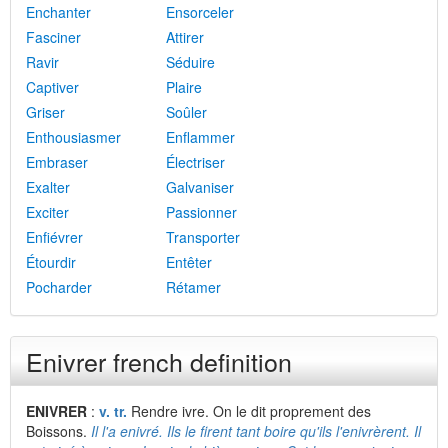
Enchanter
Ensorceler
Fasciner
Attirer
Ravir
Séduire
Captiver
Plaire
Griser
Soûler
Enthousiasmer
Enflammer
Embraser
Électriser
Exalter
Galvaniser
Exciter
Passionner
Enfiévrer
Transporter
Étourdir
Entêter
Pocharder
Rétamer
Enivrer french definition
ENIVRER
:
v. tr.
Rendre ivre. On le dit proprement des
Boissons.
Il l'a enivré. Ils le firent tant boire qu'ils l'enivrèrent. Il