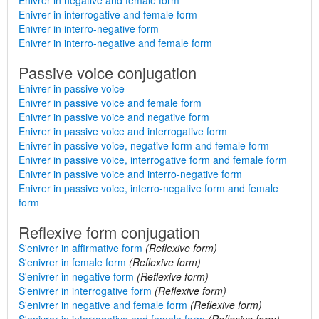
Enivrer in negative and female form
Enivrer in interrogative and female form
Enivrer in interro-negative form
Enivrer in interro-negative and female form
Passive voice conjugation
Enivrer in passive voice
Enivrer in passive voice and female form
Enivrer in passive voice and negative form
Enivrer in passive voice and interrogative form
Enivrer in passive voice, negative form and female form
Enivrer in passive voice, interrogative form and female form
Enivrer in passive voice and interro-negative form
Enivrer in passive voice, interro-negative form and female
form
Reflexive form conjugation
S'enivrer in affirmative form
(Reflexive form)
S'enivrer in female form
(Reflexive form)
S'enivrer in negative form
(Reflexive form)
S'enivrer in interrogative form
(Reflexive form)
S'enivrer in negative and female form
(Reflexive form)