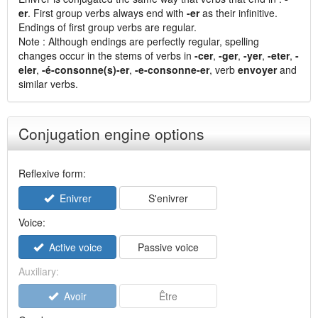
er
. First group verbs always end with
-er
as their infinitive.
Endings of first group verbs are regular.
Note : Although endings are perfectly regular, spelling
changes occur in the stems of verbs in
-cer
,
-ger
,
-yer
,
-eter
,
-
eler
,
-é-consonne(s)-er
,
-e-consonne-er
, verb
envoyer
and
similar verbs.
Conjugation engine options
Reflexive form:
Enivrer
S'enivrer
Voice:
Active voice
Passive voice
Auxiliary:
Avoir
Être