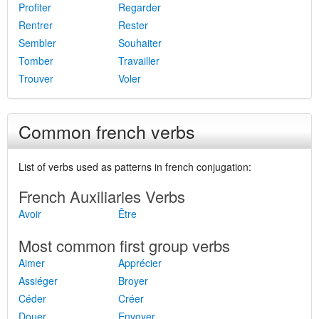
Profiter
Regarder
Rentrer
Rester
Sembler
Souhaiter
Tomber
Travailler
Trouver
Voler
Common french verbs
List of verbs used as patterns in french conjugation:
French Auxiliaries Verbs
Avoir
Être
Most common first group verbs
Aimer
Apprécier
Assiéger
Broyer
Céder
Créer
Douer
Envoyer