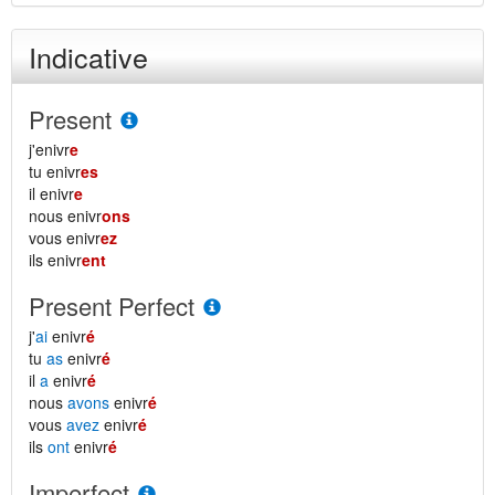
Indicative
Present
j'enivr
e
tu enivr
es
il enivr
e
nous enivr
ons
vous enivr
ez
ils enivr
ent
Present Perfect
j'
ai
enivr
é
tu
as
enivr
é
il
a
enivr
é
nous
avons
enivr
é
vous
avez
enivr
é
ils
ont
enivr
é
Imperfect