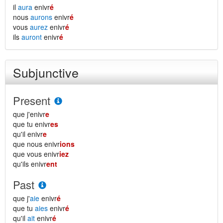
il
aura
enivr
é
nous
aurons
enivr
é
vous
aurez
enivr
é
ils
auront
enivr
é
Subjunctive
Present
que j'enivr
e
que tu enivr
es
qu'il enivr
e
que nous enivr
ions
que vous enivr
iez
qu'ils enivr
ent
Past
que j'
aie
enivr
é
que tu
aies
enivr
é
qu'il
ait
enivr
é