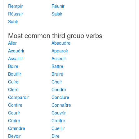
Remplir
Réunir
Réussir
Saisir
Subir
Most common third group verbs
Aller
Absoudre
Acquérir
Apparoir
Assaillir
Asseoir
Boire
Battre
Bouillir
Bruire
Cuire
Choir
Clore
Coudre
Comparoir
Conclure
Confire
Connaître
Courir
Couvrir
Croire
Croître
Craindre
Cueillir
Devoir
Dire