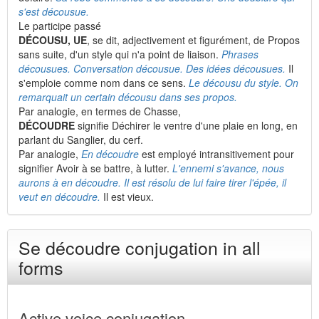
s'est décousue.
Le participe passé
DÉCOUSU, UE
, se dit, adjectivement et figurément, de Propos
sans suite, d'un style qui n'a point de liaison.
Phrases
décousues. Conversation décousue. Des idées décousues.
Il
s'emploie comme nom dans ce sens.
Le décousu du style. On
remarquait un certain décousu dans ses propos.
Par analogie, en termes de Chasse,
DÉCOUDRE
signifie Déchirer le ventre d'une plaie en long, en
parlant du Sanglier, du cerf.
Par analogie,
En découdre
est employé intransitivement pour
signifier Avoir à se battre, à lutter.
L'ennemi s'avance, nous
aurons à en découdre. Il est résolu de lui faire tirer l'épée, il
veut en découdre.
Il est vieux.
Se découdre conjugation in all
forms
Active voice conjugation