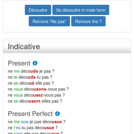
Découdre
Se découdre in male form
Remove "Ne pas"
Remove the ?
Indicative
Present
ne
me
déco
uds
-je pas ?
ne
te
déco
uds
-tu pas ?
ne
se
déco
ud
-elle pas ?
ne
nous
déco
usons
-nous pas ?
ne
vous
déco
usez
-vous pas ?
ne
se
déco
usent
-elles pas ?
Present Perfect
ne
me
suis
-je pas déco
usue
?
ne
t'
es
-tu pas déco
usue
?
ne
s'
est
-elle pas déco
usue
?