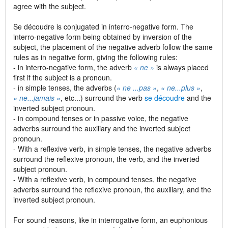
agree with the subject.
Se découdre is conjugated in interro-negative form. The
interro-negative form being obtained by inversion of the
subject, the placement of the negative adverb follow the same
rules as in negative form, giving the following rules:
- in interro-negative form, the adverb
« ne »
is always placed
first if the subject is a pronoun.
- in simple tenses, the adverbs (
« ne ...pas »
,
« ne...plus »
,
« ne...jamais »
, etc...) surround the verb
se découdre
and the
inverted subject pronoun.
- in compound tenses or in passive voice, the negative
adverbs surround the auxiliary and the inverted subject
pronoun.
- With a reflexive verb, in simple tenses, the negative adverbs
surround the reflexive pronoun, the verb, and the inverted
subject pronoun.
- With a reflexive verb, in compound tenses, the negative
adverbs surround the reflexive pronoun, the auxiliary, and the
inverted subject pronoun.
For sound reasons, like in interrogative form, an euphonious