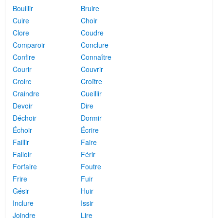
Bouillir
Bruire
Cuire
Choir
Clore
Coudre
Comparoir
Conclure
Confire
Connaître
Courir
Couvrir
Croire
Croître
Craindre
Cueillir
Devoir
Dire
Déchoir
Dormir
Échoir
Écrire
Faillir
Faire
Falloir
Férir
Forfaire
Foutre
Frire
Fuir
Gésir
Huir
Inclure
Issir
Joindre
Lire