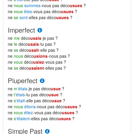
ne
nous
sommes
-nous pas déco
usues
?
ne
vous
êtes
-vous pas déco
usues
?
ne
se
sont
-elles pas déco
usues
?
Imperfect
ne
me
déco
usais
-je pas ?
ne
te
déco
usais
-tu pas ?
ne
se
déco
usait
-elle pas ?
ne
nous
déco
usions
-nous pas ?
ne
vous
déco
usiez
-vous pas ?
ne
se
déco
usaient
-elles pas ?
Pluperfect
ne
m'
étais
-je pas déco
usue
?
ne
t'
étais
-tu pas déco
usue
?
ne
s'
était
-elle pas déco
usue
?
ne
nous
étions
-nous pas déco
usues
?
ne
vous
étiez
-vous pas déco
usues
?
ne
s'
étaient
-elles pas déco
usues
?
Simple Past