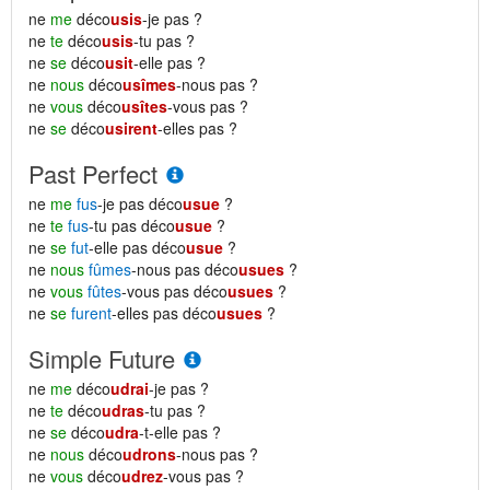
ne
me
déco
usis
-je pas ?
ne
te
déco
usis
-tu pas ?
ne
se
déco
usit
-elle pas ?
ne
nous
déco
usîmes
-nous pas ?
ne
vous
déco
usîtes
-vous pas ?
ne
se
déco
usirent
-elles pas ?
Past Perfect
ne
me
fus
-je pas déco
usue
?
ne
te
fus
-tu pas déco
usue
?
ne
se
fut
-elle pas déco
usue
?
ne
nous
fûmes
-nous pas déco
usues
?
ne
vous
fûtes
-vous pas déco
usues
?
ne
se
furent
-elles pas déco
usues
?
Simple Future
ne
me
déco
udrai
-je pas ?
ne
te
déco
udras
-tu pas ?
ne
se
déco
udra
-t-elle pas ?
ne
nous
déco
udrons
-nous pas ?
ne
vous
déco
udrez
-vous pas ?