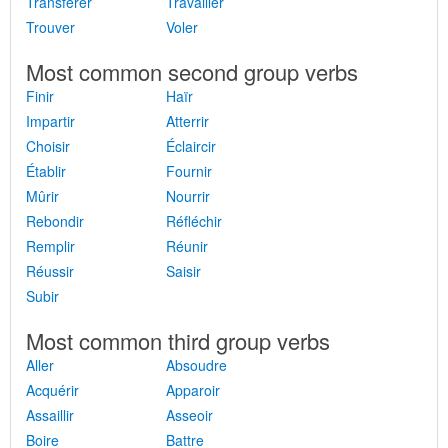
Transférer
Travailler
Trouver
Voler
Most common second group verbs
Finir
Haïr
Impartir
Atterrir
Choisir
Éclaircir
Établir
Fournir
Mûrir
Nourrir
Rebondir
Réfléchir
Remplir
Réunir
Réussir
Saisir
Subir
Most common third group verbs
Aller
Absoudre
Acquérir
Apparoir
Assaillir
Asseoir
Boire
Battre