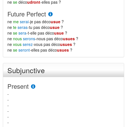
ne
se
déco
udront
-elles pas ?
Future Perfect
ne
me
serai
-je pas déco
usue
?
ne
te
seras
-tu pas déco
usue
?
ne
se
sera
-t-elle pas déco
usue
?
ne
nous
serons
-nous pas déco
usues
?
ne
vous
serez
-vous pas déco
usues
?
ne
se
seront
-elles pas déco
usues
?
Subjunctive
Present
-
-
-
-
-
-