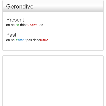
Gerondive
Present
en ne
se
déco
usant
pas
Past
en ne
s'
étant
pas déco
usue