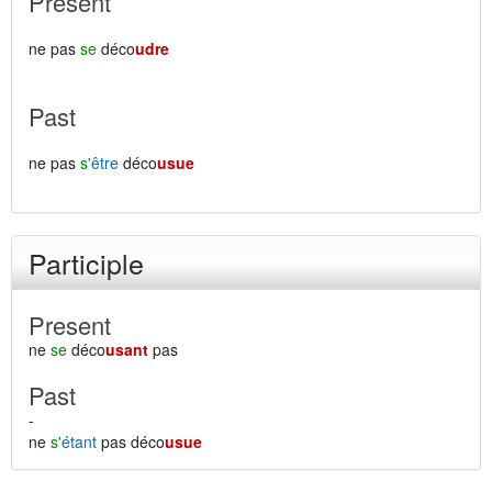
Present
ne pas
se
déco
udre
Past
ne pas
s'
être
déco
usue
Participle
Present
ne
se
déco
usant
pas
Past
-
ne
s'
étant
pas déco
usue