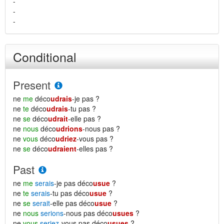
-
-
-
Conditional
Present
ne
me
déco
udrais
-je pas ?
ne
te
déco
udrais
-tu pas ?
ne
se
déco
udrait
-elle pas ?
ne
nous
déco
udrions
-nous pas ?
ne
vous
déco
udriez
-vous pas ?
ne
se
déco
udraient
-elles pas ?
Past
ne
me
serais
-je pas déco
usue
?
ne
te
serais
-tu pas déco
usue
?
ne
se
serait
-elle pas déco
usue
?
ne
nous
serions
-nous pas déco
usues
?
ne
vous
seriez
-vous pas déco
usues
?