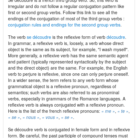
Se découdre is a french third group verb. So, this verb is
irregular and do not follow a regular conjugation pattern like
first or second group verbs. Follow this link to see all the
endings of the conjugation of most of the third group verbs :
conjugation rules and endings for the second group verbs
.
The verb
se découdre
is the reflexive form of verb
découdre
.
In grammar, a reflexive verb is, loosely, a verb whose direct
object is the same as its subject, for example, "I wash myself".
More generally, a reflexive verb has the same semantic agent
and patient (typically represented syntactically by the subject
and the direct object) are the same. For example, the English
verb to perjure is reflexive, since one can only perjure oneself.
In a wider sense, the term refers to any verb form whose
grammatical object is a reflexive pronoun, regardless of
semantics; such verbs are also referred to as pronominal
verbs, especially in grammars of the Romance languages. A
reflexive verb is always conjugated with a reflexive pronoun.
Here is the list of the french reflexive pronouns:
« me »
,
« te »
,
« se »
,
« nous »
,
« vous »
,
« se »
.
Se découdre verb is conjugated in female form and in reflexive
form. Be careful, the past participle of compound tenses must