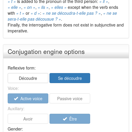
« t »
is added to the pronoun of the third person:
« il »
,
« elle »
,
« on »
,
« ils »
,
« elles »
except when the verb ends
with
« t »
or
« d »
:
« ne se découdra-t-elle pas ? »
,
« ne se
sera-t-elle pas décousue ? »
.
Finally, the interrogative form does not exist in subjunctive and
imperative.
Conjugation engine options
Reflexive form:
Découdre
Se découdre
Voice:
Active voice
Passive voice
Auxiliary:
Avoir
Être
Gender: