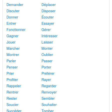
Demander
Déplacer
Discuter
Disposer
Donner
Écouter
Entrer
Essayer
Fonctionner
Gérer
Gagner
Intéresser
Jouer
Laisser
Marcher
Monter
Montrer
Oublier
Parler
Passer
Penser
Porter
Prier
Préférer
Profiter
Rayer
Rappeler
Regarder
Rentrer
Renvoyer
Rester
Sembler
Soucier
Souhaiter
Succéder
Tomber