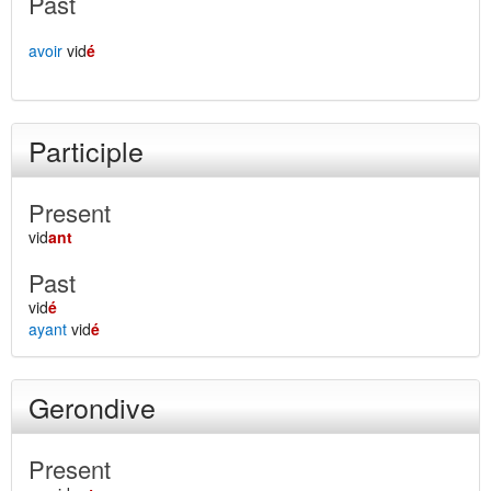
Past
avoir
vid
é
Participle
Present
vid
ant
Past
vid
é
ayant
vid
é
Gerondive
Present