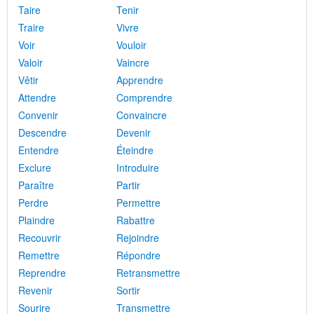
Taire
Tenir
Traire
Vivre
Voir
Vouloir
Valoir
Vaincre
Vêtir
Apprendre
Attendre
Comprendre
Convenir
Convaincre
Descendre
Devenir
Entendre
Éteindre
Exclure
Introduire
Paraître
Partir
Perdre
Permettre
Plaindre
Rabattre
Recouvrir
Rejoindre
Remettre
Répondre
Reprendre
Retransmettre
Revenir
Sortir
Sourire
Transmettre