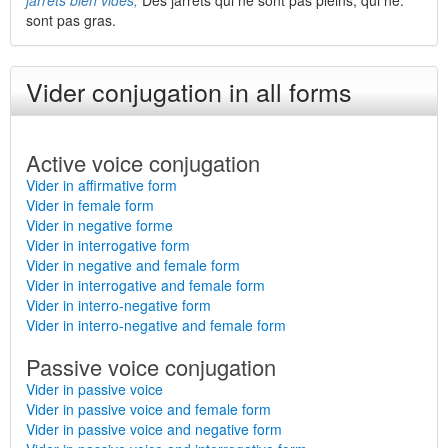
jarrets bien vidés,
Des jarrets qui ne sont pas pleins, qui ne.
sont pas gras.
Vider conjugation in all forms
Active voice conjugation
Vider in affirmative form
Vider in female form
Vider in negative forme
Vider in interrogative form
Vider in negative and female form
Vider in interrogative and female form
Vider in interro-negative form
Vider in interro-negative and female form
Passive voice conjugation
Vider in passive voice
Vider in passive voice and female form
Vider in passive voice and negative form