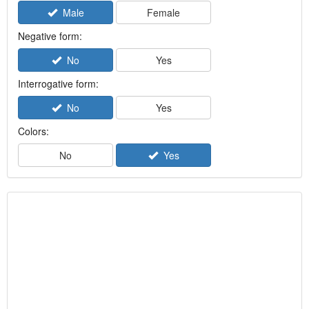
Male
Female
Negative form:
No
Yes
Interrogative form:
No
Yes
Colors:
No
Yes