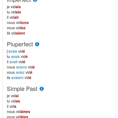
je vid
ais
tu vid
ais
il vid
ait
nous vid
ions
vous vid
iez
ils vid
aient
Pluperfect
j'
avais
vid
é
tu
avais
vid
é
il
avait
vid
é
nous
avions
vid
é
vous
aviez
vid
é
ils
avaient
vid
é
Simple Past
je vid
ai
tu vid
as
il vid
a
nous vid
âmes
vous vid
âtes