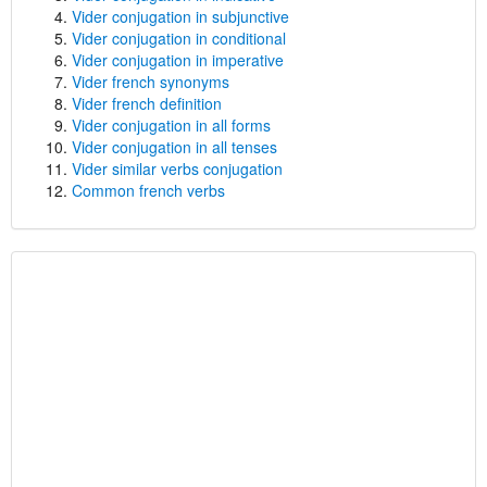
Vider conjugation in subjunctive
Vider conjugation in conditional
Vider conjugation in imperative
Vider french synonyms
Vider french definition
Vider conjugation in all forms
Vider conjugation in all tenses
Vider similar verbs conjugation
Common french verbs