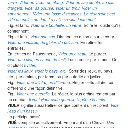
verre. Vider un vivier, un étang. Vider un sac de blé, un sac
d'argent. Vider sa bourse. Vider un tiroir. Vider un
appartement. Vider une fosse d'aisances. Le réservoir s'est
vidé en moins de rien. La salle se vida lentement.
Fig. et fam.,
Vider une bouteille, un verre,
Boire le liquide qu'ils
contiennent.
Fig. et fam.,
Vider son sac,
Dire tout ce qu'on a sur le cœur.
Vider une volaille, du gibier, du poisson,
En retirer les
entrailles.
En termes de Fauconnerie,
Vider un oiseau,
Le purger.
Vider une clef, un canon de fusil,
Les creuser par le bout. On
dit plutôt
Évider.
Vider les lieux, vider le pays, etc.,
Sortir des lieux, du pays,
etc., par crainte, par force, ou par autorité de justice.
Fig.,
Vider une affaire, un différend,
Régler cette affaire, ce
différend d'une façon définitive.
Fig.,
Vider une querelle,
La régler, le plus ordinairement par
un combat.
Il veut vider cette querelle l'épée à la main.
VIDER
signifie aussi Retirer ce que contient un récipient.
Vider
l'eau d'un bassin.
Le participe passé
VIDÉ
s'emploie adjectivement. En parlant d'un Cheval,
Des