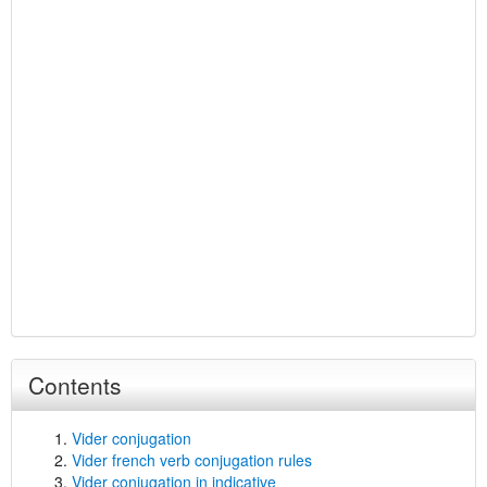
Contents
Vider conjugation
Vider french verb conjugation rules
Vider conjugation in indicative