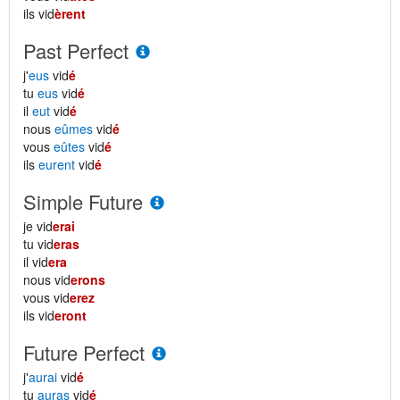
ils vid
èrent
Past Perfect
j'
eus
vid
é
tu
eus
vid
é
il
eut
vid
é
nous
eûmes
vid
é
vous
eûtes
vid
é
ils
eurent
vid
é
Simple Future
je vid
erai
tu vid
eras
il vid
era
nous vid
erons
vous vid
erez
ils vid
eront
Future Perfect
j'
aurai
vid
é
tu
auras
vid
é