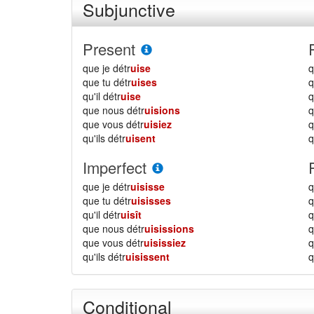
Subjunctive
Present
que je détr
uise
q
que tu détr
uises
q
qu'il détr
uise
q
que nous détr
uisions
que vous détr
uisiez
qu'ils détr
uisent
q
Imperfect
que je détr
uisisse
q
que tu détr
uisisses
q
qu'il détr
uisît
q
que nous détr
uisissions
que vous détr
uisissiez
qu'ils détr
uisissent
q
Conditional