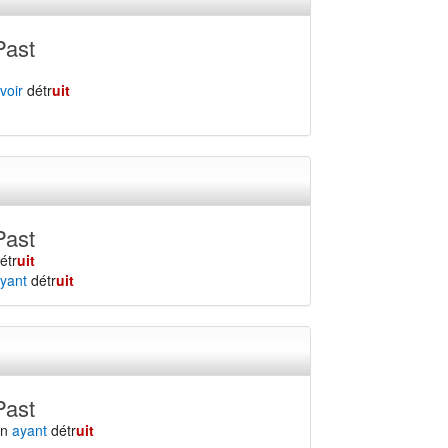
Past
voir
détr
uit
Past
étr
uit
yant
détr
uit
Past
en
ayant
détr
uit