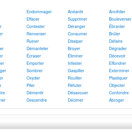
Endommager
Anéantir
Annihiler
Effacer
Supprimer
Bouleverser
r
Contester
Déranger
Ébranler
er
Renverser
Consumer
Brûler
Ruiner
Dissiper
Défaire
ser
Démanteler
Broyer
Dégrader
er
Écraser
Éliminer
Décevoir
ler
Emporter
Infester
Effondrer
ger
Sombrer
Gaspiller
Exterminer
er
Oxyder
Rouiller
Plastiquer
e
Piler
Réfuter
Objecter
ire
Démentir
Désavouer
Confondre
ner
Descendre
Décimer
Abroger