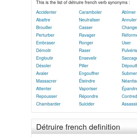
This is the list of détruire french verb synonyms :
Accidenter
Caramboler
Abîmer
Abattre
Neutraliser
Annuler
Brouiller
Casser
Change
Perturber
Ravager
Réform
Embraser
Ronger
User
Démolir
Raser
Pulvéri
Engloutir
Ensevelir
Saccag
Désoler
Piller
Dépouil
Avaler
Engouffrer
Submer
Massacrer
Éteindre
Néantis
Attenter
Vaporiser
Épandr
Repousser
Répondre
Contred
Chambarder
Suicider
Assassi
Détruire french definition