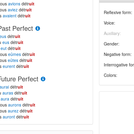
nous
avions
détr
uit
vous
aviez
détr
uit
Reflexive form:
ls
avaient
détr
uit
Voice:
Past Perfect
Auxiliary:
eus
détr
uit
tu
eus
détr
uit
Gender:
l
eut
détr
uit
nous
eûmes
détr
uit
Negative form:
vous
eûtes
détr
uit
Interrogative fo
ls
eurent
détr
uit
Colors:
Future Perfect
aurai
détr
uit
tu
auras
détr
uit
l
aura
détr
uit
nous
aurons
détr
uit
vous
aurez
détr
uit
ls
auront
détr
uit