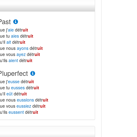
Past
ue j'
aie
détr
uit
ue tu
aies
détr
uit
u'il
ait
détr
uit
que nous
ayons
détr
uit
que vous
ayez
détr
uit
u'ils
aient
détr
uit
Pluperfect
ue j'
eusse
détr
uit
ue tu
eusses
détr
uit
u'il
eût
détr
uit
que nous
eussions
détr
uit
que vous
eussiez
détr
uit
u'ils
eussent
détr
uit