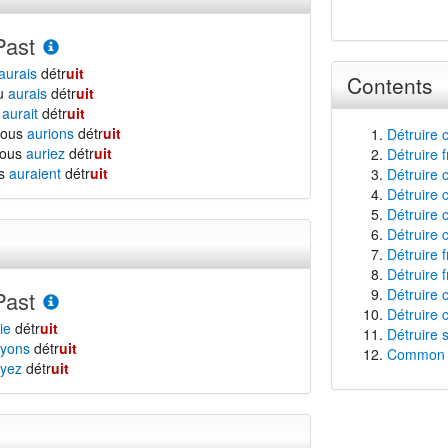
Past
aurais
détr
uit
Contents
tu
aurais
détr
uit
l
aurait
détr
uit
nous
aurions
détr
uit
Détruire 
vous
auriez
détr
uit
Détruire 
ls
auraient
détr
uit
Détruire c
Détruire 
Détruire 
Détruire 
Détruire 
Détruire f
Détruire c
Past
Détruire c
ie
détr
uit
Détruire 
yons
détr
uit
Common f
yez
détr
uit