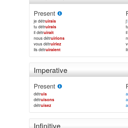
Present
je détr
uirais
j'
tu détr
uirais
il détr
uirait
i
nous détr
uirions
vous détr
uiriez
ils détr
uiraient
i
Imperative
Present
détr
uis
a
détr
uisons
a
détr
uisez
a
Infinitive