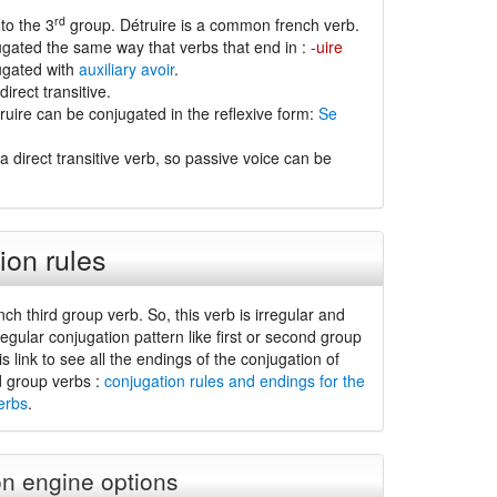
rd
to the 3
group. Détruire is a common french verb.
jugated the same way that verbs that end in :
-uire
jugated with
auxiliary avoir
.
direct transitive.
ruire can be conjugated in the reflexive form:
Se
a direct transitive verb, so passive voice can be
ion rules
ench third group verb. So, this verb is irregular and
regular conjugation pattern like first or second group
is link to see all the endings of the conjugation of
d group verbs :
conjugation rules and endings for the
erbs
.
n engine options