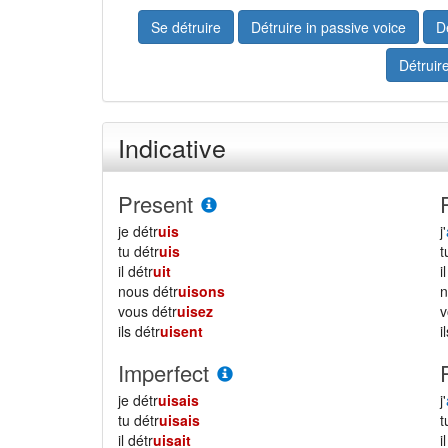
Se détruire
Détruire in passive voice
D
Détruir
Indicative
Present
je détr
uis
j'
tu détr
uis
il détr
uit
i
nous détr
uisons
vous détr
uisez
ils détr
uisent
i
Imperfect
je détr
uisais
j'
tu détr
uisais
il détr
uisait
i