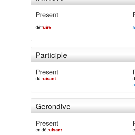
Present
détr
uire
a
Participle
Present
détr
uisant
d
a
Gerondive
Present
en détr
uisant