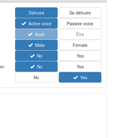
Détruire
Se détruire
Active voice
Passive voice
Avoir
Être
Male
Female
No
Yes
rm:
No
Yes
No
Yes