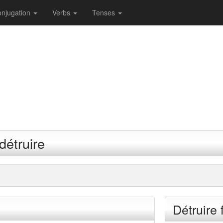
njugation
Verbs
Tenses
détruire
Détruire 