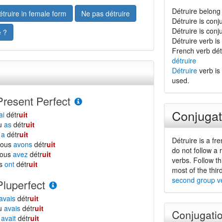
Détruire belong 
étruire in female form
Ne pas détruire
Détruire is con
Détruire is con
e ?
Détruire verb is 
French verb dét
détruire
Détruire
verb is 
used.
Present Perfect
Conjugat
ai
détr
uit
tu
as
détr
uit
l
a
détr
uit
Détruire is a fr
nous
avons
détr
uit
do not follow a 
vous
avez
détr
uit
verbs. Follow th
ls
ont
détr
uit
most of the thir
second group v
Pluperfect
avais
détr
uit
tu
avais
détr
uit
Conjugatio
l
avait
détr
uit