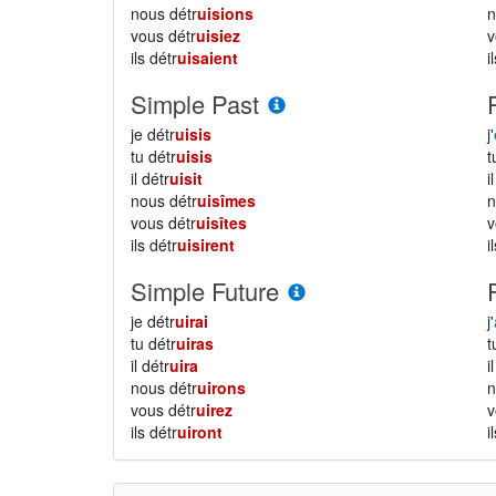
nous détr
uisions
vous détr
uisiez
ils détr
uisaient
i
Simple Past
je détr
uisis
j'
tu détr
uisis
il détr
uisit
i
nous détr
uisîmes
vous détr
uisîtes
ils détr
uisirent
i
Simple Future
je détr
uirai
j'
tu détr
uiras
il détr
uira
i
nous détr
uirons
vous détr
uirez
ils détr
uiront
i