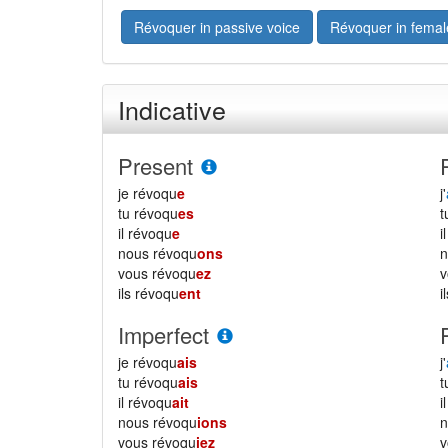
Révoquer in passive voice
Révoquer in femal
Indicative
Present
je révoqu
e
j'
tu révoqu
es
il révoqu
e
i
nous révoqu
ons
vous révoqu
ez
ils révoqu
ent
i
Imperfect
je révoqu
ais
j'
tu révoqu
ais
il révoqu
ait
i
nous révoqu
ions
vous révoqu
iez