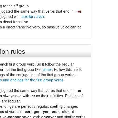
st
 to the 1
group.
jugated the same way that verbs that end in :
-er
njugated with
auxiliary avoir
.
 direct transitive.
s a direct transitive verb, so passive voice can be
ion rules
rench first group verb. So it follow the regular
ern of the first group like:
aimer
. Follow this link to
ngs of the conjugation of the first group verbs :
s and endings for the first group verbs
.
jugated the same way that verbs that end in :
-er
.
bs always end with
-er
as their infinitive. Endings of
s are regular.
endings are perfectly regular, spelling changes
ms of verbs in
-cer
,
-ger
,
-yer
,
-eter
,
-eler
,
-é-
r
,
-e-consonne-er
, verb
envoyer
and similar verbs.