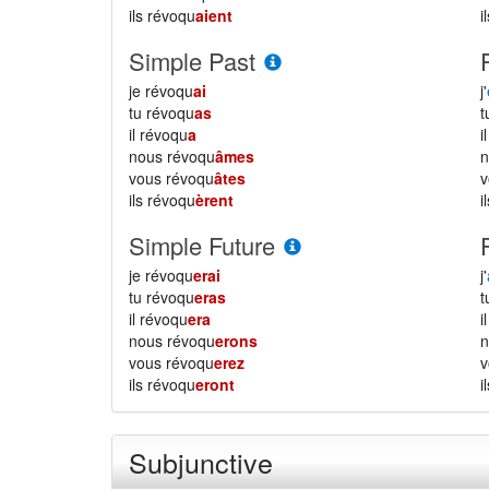
ils révoqu
aient
i
Simple Past
je révoqu
ai
j'
tu révoqu
as
il révoqu
a
i
nous révoqu
âmes
vous révoqu
âtes
ils révoqu
èrent
i
Simple Future
je révoqu
erai
j'
tu révoqu
eras
il révoqu
era
i
nous révoqu
erons
vous révoqu
erez
ils révoqu
eront
i
Subjunctive