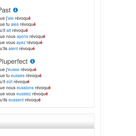
Past
ue j'
aie
révoqu
é
ue tu
aies
révoqu
é
u'il
ait
révoqu
é
que nous
ayons
révoqu
é
que vous
ayez
révoqu
é
u'ils
aient
révoqu
é
Pluperfect
ue j'
eusse
révoqu
é
ue tu
eusses
révoqu
é
u'il
eût
révoqu
é
que nous
eussions
révoqu
é
que vous
eussiez
révoqu
é
u'ils
eussent
révoqu
é