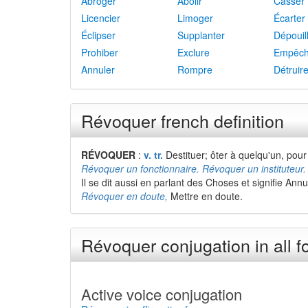
Abroger
Abolir
Casser
Licencier
Limoger
Écarter
Éclipser
Supplanter
Dépouil
Prohiber
Exclure
Empêch
Annuler
Rompre
Détruir
Révoquer french definition
RÉVOQUER
:
v. tr.
Destituer; ôter à quelqu'un, pour
Révoquer un fonctionnaire. Révoquer un instituteur
Il se dit aussi en parlant des Choses et signifie Annul
Révoquer en doute,
Mettre en doute.
Révoquer conjugation in all 
Active voice conjugation