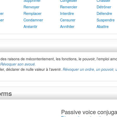
Supprimer
Congédier
Chasser
Renvoyer
Remercier
Détrôner
ler
Remplacer
Interdire
Défendre
er
Condamner
Censurer
Suspendre
e
Anéantir
Annihiler
Abattre
 des raisons de mécontentement, les fonctions, le pouvoir, l'emploi amo
. Révoquer son avoué.
er, déclarer de nulle valeur à l'avenir.
Révoquer un ordre, un pouvoir, 
forms
Passive voice conjuga