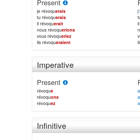
Present
je révoqu
erais
j'
tu révoqu
erais
il révoqu
erait
i
nous révoqu
erions
vous révoqu
eriez
ils révoqu
eraient
i
Imperative
Present
révoqu
e
a
révoqu
ons
a
révoqu
ez
a
Infinitive