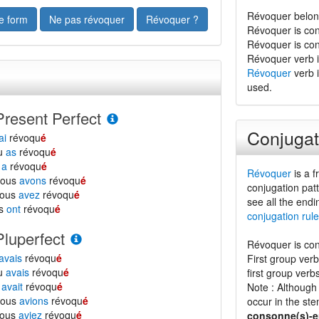
Révoquer belong
e form
Ne pas révoquer
Révoquer ?
Révoquer is con
Révoquer is co
Révoquer verb is
Révoquer
verb i
used.
Present Perfect
Conjugat
ai
révoqu
é
tu
as
révoqu
é
l
a
révoqu
é
Révoquer
is a f
nous
avons
révoqu
é
conjugation patt
vous
avez
révoqu
é
see all the endi
ls
ont
révoqu
é
conjugation rule
Pluperfect
Révoquer is con
avais
révoqu
é
First group ver
tu
avais
révoqu
é
first group verb
l
avait
révoqu
é
Note : Although 
nous
avions
révoqu
é
occur in the ste
vous
aviez
révoqu
é
consonne(s)-e