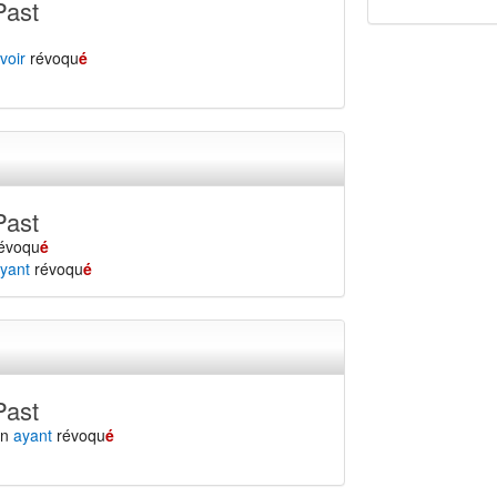
Past
voir
révoqu
é
Past
évoqu
é
yant
révoqu
é
Past
en
ayant
révoqu
é