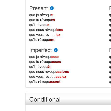
Present
que je révoqu
e
q
que tu révoqu
es
q
qu'il révoqu
e
q
que nous révoqu
ions
que vous révoqu
iez
qu'ils révoqu
ent
q
Imperfect
que je révoqu
asse
q
que tu révoqu
asses
q
qu'il révoqu
ât
q
que nous révoqu
assions
que vous révoqu
assiez
qu'ils révoqu
assent
q
Conditional