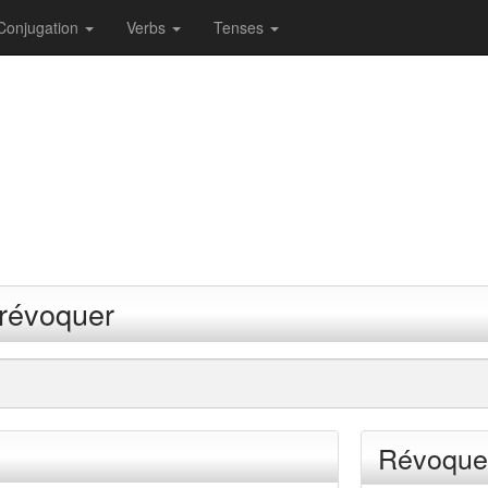
Conjugation
Verbs
Tenses
 révoquer
Révoquer