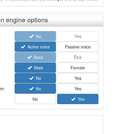
n engine options
No
Yes
Active voice
Passive voice
Avoir
Être
Male
Female
No
Yes
rm:
No
Yes
No
Yes