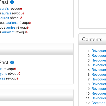
Past
aurais
révoqu
é
tu
aurais
révoqu
é
l
aurait
révoqu
é
nous
aurions
révoqu
é
vous
auriez
révoqu
é
ls
auraient
révoqu
é
Contents
Révoquer
Révoquer 
Révoquer 
Past
Révoquer 
ie
révoqu
é
Révoquer 
yons
révoqu
é
Révoquer 
yez
révoqu
é
Révoquer
Révoquer 
Révoquer 
Révoquer 
Révoquer 
Common f