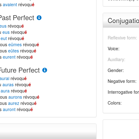
ls
avaient
révoqu
é
Past Perfect
Conjugatio
eus
révoqu
é
tu
eus
révoqu
é
Reflexive form:
l
eut
révoqu
é
nous
eûmes
révoqu
é
Voice:
vous
eûtes
révoqu
é
ls
eurent
révoqu
é
Auxiliary:
Future Perfect
Gender:
aurai
révoqu
é
Negative form:
tu
auras
révoqu
é
l
aura
révoqu
é
Interrogative fo
nous
aurons
révoqu
é
Colors:
vous
aurez
révoqu
é
ls
auront
révoqu
é