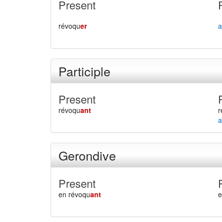
Present
révoqu
er
a
Participle
Present
révoqu
ant
r
a
Gerondive
Present
en révoqu
ant