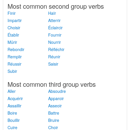
Most common second group verbs
Finir
Haïr
Impartir
Atterrir
Choisir
Éclaircir
Établir
Fournir
Mûrir
Nourrir
Rebondir
Réfléchir
Remplir
Réunir
Réussir
Saisir
Subir
Most common third group verbs
Aller
Absoudre
Acquérir
Apparoir
Assaillir
Asseoir
Boire
Battre
Bouillir
Bruire
Cuire
Choir