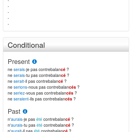
-
-
-
-
-
Conditional
Present
ne
serais
-je pas contrebalan
cé
?
ne
serais
-tu pas contrebalan
cé
?
ne
serait
-il pas contrebalan
cé
?
ne
serions
-nous pas contrebalan
cés
?
ne
seriez
-vous pas contrebalan
cés
?
ne
seraient
-ils pas contrebalan
cés
?
Past
n'
aurais
-je pas
été
contrebalan
cé
?
n'
aurais
-tu pas
été
contrebalan
cé
?
n'
aurait
-il pas
été
contrebalan
cé
?