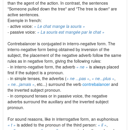
than the agent of the action. In contrast, the sentences
"Someone pulled down the tree" and "The tree is down" are
active sentences.
Exemple in french:
- active voice:
« Le chat mange la souris »
- passive voice:
« La souris est mangée par le chat »
Contrebalancer is conjugated in interro-negative form. The
interro-negative form being obtained by inversion of the
subject, the placement of the negative adverb follow the same
rules as in negative form, giving the following rules:
- in interro-negative form, the adverb
« ne »
is always placed
first if the subject is a pronoun.
- in simple tenses, the adverbs (
« ne ...pas »
,
« ne...plus »
,
« ne...jamais »
, etc...) surround the verb
contrebalancer
and
the inverted subject pronoun.
- in compound tenses or in passive voice, the negative
adverbs surround the auxiliary and the inverted subject
pronoun.
For sound reasons, like in interrogative form, an euphonious
« t »
is added to the pronoun of the third person:
« il »
,