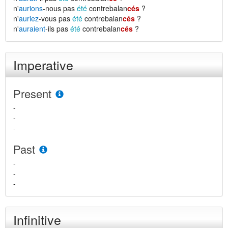
n'
aurions
-nous pas
été
contrebalan
cés
?
n'
auriez
-vous pas
été
contrebalan
cés
?
n'
auraient
-ils pas
été
contrebalan
cés
?
Imperative
Present
-
-
-
Past
-
-
-
Infinitive