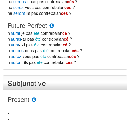
ne
serons
-nous pas contrebalan
cés
?
ne
serez
-vous pas contrebalan
cés
?
ne
seront
-ils pas contrebalan
cés
?
Future Perfect
n'
aurai
-je pas
été
contrebalan
cé
?
n'
auras
-tu pas
été
contrebalan
cé
?
n'
aura
-t-il pas
été
contrebalan
cé
?
n'
aurons
-nous pas
été
contrebalan
cés
?
n'
aurez
-vous pas
été
contrebalan
cés
?
n'
auront
-ils pas
été
contrebalan
cés
?
Subjunctive
Present
-
-
-
-