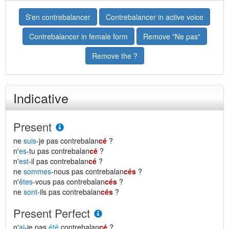
S'en contrebalancer
Contrebalancer in active voice
Contrebalancer in female form
Remove "Ne pas"
Remove the ?
Indicative
Present
ne
suis
-je pas contrebalan
cé
?
n'
es
-tu pas contrebalan
cé
?
n'
est
-il pas contrebalan
cé
?
ne
sommes
-nous pas contrebalan
cés
?
n'
êtes
-vous pas contrebalan
cés
?
ne
sont
-ils pas contrebalan
cés
?
Present Perfect
n'
ai
-je pas
été
contrebalan
cé
?