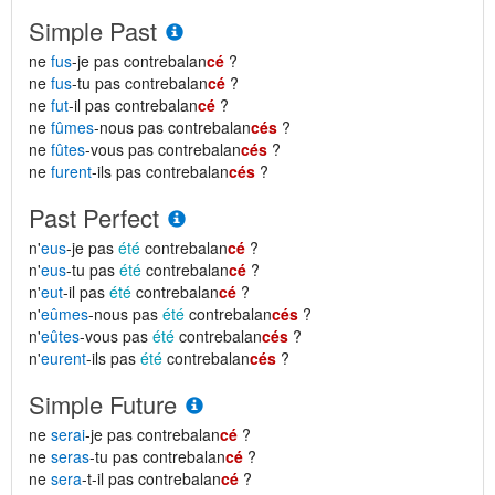
Simple Past
ne
fus
-je pas contrebalan
cé
?
ne
fus
-tu pas contrebalan
cé
?
ne
fut
-il pas contrebalan
cé
?
ne
fûmes
-nous pas contrebalan
cés
?
ne
fûtes
-vous pas contrebalan
cés
?
ne
furent
-ils pas contrebalan
cés
?
Past Perfect
n'
eus
-je pas
été
contrebalan
cé
?
n'
eus
-tu pas
été
contrebalan
cé
?
n'
eut
-il pas
été
contrebalan
cé
?
n'
eûmes
-nous pas
été
contrebalan
cés
?
n'
eûtes
-vous pas
été
contrebalan
cés
?
n'
eurent
-ils pas
été
contrebalan
cés
?
Simple Future
ne
serai
-je pas contrebalan
cé
?
ne
seras
-tu pas contrebalan
cé
?
ne
sera
-t-il pas contrebalan
cé
?