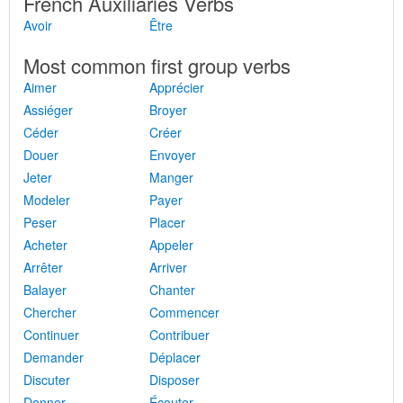
French Auxiliaries Verbs
Avoir
Être
Most common first group verbs
Aimer
Apprécier
Assiéger
Broyer
Céder
Créer
Douer
Envoyer
Jeter
Manger
Modeler
Payer
Peser
Placer
Acheter
Appeler
Arrêter
Arriver
Balayer
Chanter
Chercher
Commencer
Continuer
Contribuer
Demander
Déplacer
Discuter
Disposer
Donner
Écouter