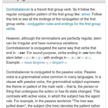
Contrebalancer
is a french first group verb. So it follow the
regular conjugation pattern of the first group like:
aimer
. Follow
this link to see all the endings of the conjugation of the first
group verbs :
conjugation rules and endings for the first group
verbs
.
However, although the terminations are perfectly regular, stem
can be irregular and have numerous variations.
Contrebalancer is conjugated the same way that verbs that
end in :
-cer
. For sound purpose, verbs ending in
-cer
turn the
stem letter
« c »
in
« ç »
with endings in
« -a »
or
« -o »
.
Example:
« nous lançons »
,
« lançant »
.
Contrebalancer is conjugated to the passive voice. Passive
voice is a grammatical voice common in many languages. In a
clause with passive voice, the grammatical subject expresses
the theme or patient of the main verb – that is, the person or
thing that undergoes the action or has its state changed. This
contrasts with active voice, in which the subject has the agent
role. For example, in the passive sentence "The tree was
pulled down", the subject (the tree) denotes the patient rather