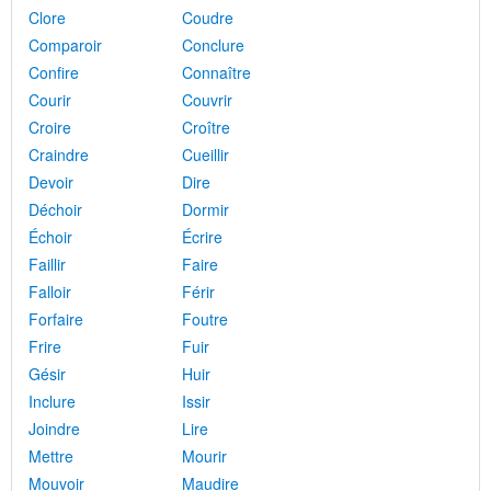
Clore
Coudre
Comparoir
Conclure
Confire
Connaître
Courir
Couvrir
Croire
Croître
Craindre
Cueillir
Devoir
Dire
Déchoir
Dormir
Échoir
Écrire
Faillir
Faire
Falloir
Férir
Forfaire
Foutre
Frire
Fuir
Gésir
Huir
Inclure
Issir
Joindre
Lire
Mettre
Mourir
Mouvoir
Maudire