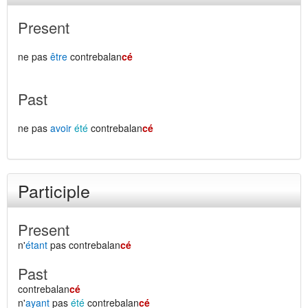
Present
ne pas
être
contrebalan
cé
Past
ne pas
avoir
été
contrebalan
cé
Participle
Present
n'
étant
pas contrebalan
cé
Past
contrebalan
cé
n'
ayant
pas
été
contrebalan
cé