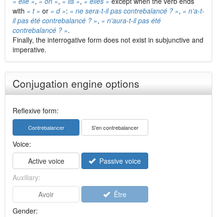
« elle »
,
« on »
,
« ils »
,
« elles »
except when the verb ends
with
« t »
or
« d »
:
« ne sera-t-il pas contrebalancé ? »
,
« n'a-t-
il pas été contrebalancé ? »
,
« n'aura-t-il pas été
contrebalancé ? »
.
Finally, the interrogative form does not exist in subjunctive and
imperative.
Conjugation engine options
Reflexive form:
Contrebalancer
S'en contrebalancer
Voice:
Active voice
Passive voice
Auxiliary:
Avoir
Être
Gender: