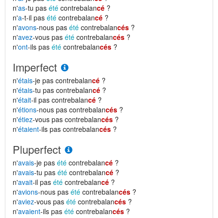
n'
as
-tu pas
été
contrebalan
cé
?
n'
a
-t-il pas
été
contrebalan
cé
?
n'
avons
-nous pas
été
contrebalan
cés
?
n'
avez
-vous pas
été
contrebalan
cés
?
n'
ont
-ils pas
été
contrebalan
cés
?
Imperfect
n'
étais
-je pas contrebalan
cé
?
n'
étais
-tu pas contrebalan
cé
?
n'
était
-il pas contrebalan
cé
?
n'
étions
-nous pas contrebalan
cés
?
n'
étiez
-vous pas contrebalan
cés
?
n'
étaient
-ils pas contrebalan
cés
?
Pluperfect
n'
avais
-je pas
été
contrebalan
cé
?
n'
avais
-tu pas
été
contrebalan
cé
?
n'
avait
-il pas
été
contrebalan
cé
?
n'
avions
-nous pas
été
contrebalan
cés
?
n'
aviez
-vous pas
été
contrebalan
cés
?
n'
avaient
-ils pas
été
contrebalan
cés
?