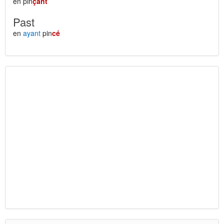
en pin
çant
Past
en
ayant
pin
cé