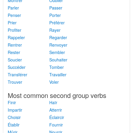
Montrer
Oublier
Parler
Passer
Penser
Porter
Prier
Préférer
Profiter
Rayer
Rappeler
Regarder
Rentrer
Renvoyer
Rester
Sembler
Soucier
Souhaiter
Succéder
Tomber
Transférer
Travailler
Trouver
Voler
Most common second group verbs
Finir
Haïr
Impartir
Atterrir
Choisir
Éclaircir
Établir
Fournir
Mûrir
Nourrir