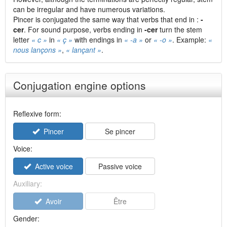
can be irregular and have numerous variations.
Pincer is conjugated the same way that verbs that end in :
-
cer
. For sound purpose, verbs ending in
-cer
turn the stem
letter
« c »
in
« ç »
with endings in
« -a »
or
« -o »
. Example:
«
nous lançons »
,
« lançant »
.
Conjugation engine options
Reflexive form:
Pincer
Se pincer
Voice:
Active voice
Passive voice
Auxiliary:
Avoir
Être
Gender: