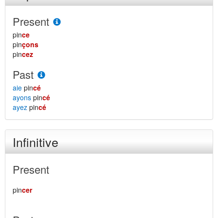
Present
pin
ce
pin
çons
pin
cez
Past
aie
pin
cé
ayons
pin
cé
ayez
pin
cé
Infinitive
Present
pin
cer