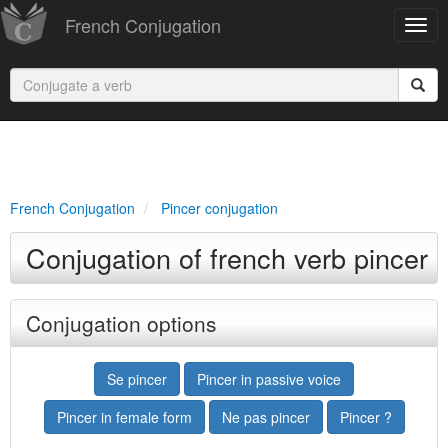
French Conjugation
French Conjugation
Pincer conjugation
Conjugation of french verb pincer
Conjugation options
Se pincer
Pincer in passive voice
Pincer in female form
Ne pas pincer
Pincer ?