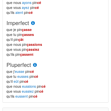
que nous
ayons
pin
cé
que vous
ayez
pin
cé
qu'ils
aient
pin
cé
Imperfect
que je pin
çasse
que tu pin
çasses
qu'il pin
çât
que nous pin
çassions
que vous pin
çassiez
qu'ils pin
çassent
Pluperfect
que j'
eusse
pin
cé
que tu
eusses
pin
cé
qu'il
eût
pin
cé
que nous
eussions
pin
cé
que vous
eussiez
pin
cé
qu'ils
eussent
pin
cé