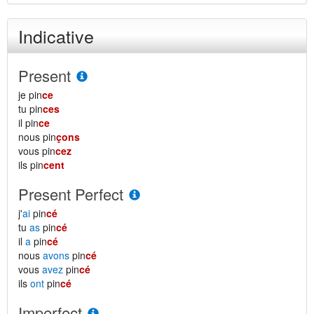
Indicative
Present
je pin
ce
tu pin
ces
il pin
ce
nous pin
çons
vous pin
cez
ils pin
cent
Present Perfect
j'
ai
pin
cé
tu
as
pin
cé
il
a
pin
cé
nous
avons
pin
cé
vous
avez
pin
cé
ils
ont
pin
cé
Imperfect