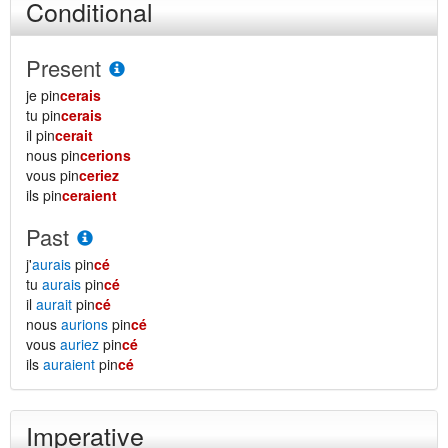
Conditional
Present
je pin
cerais
tu pin
cerais
il pin
cerait
nous pin
cerions
vous pin
ceriez
ils pin
ceraient
Past
j'
aurais
pin
cé
tu
aurais
pin
cé
il
aurait
pin
cé
nous
aurions
pin
cé
vous
auriez
pin
cé
ils
auraient
pin
cé
Imperative