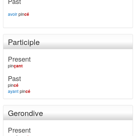
Past
avoir
pin
cé
Participle
Present
pin
çant
Past
pin
cé
ayant
pin
cé
Gerondive
Present