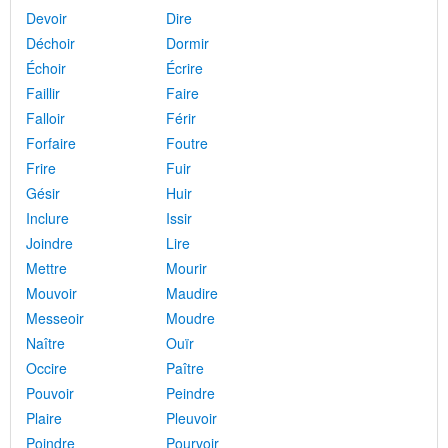
Devoir
Dire
Déchoir
Dormir
Échoir
Écrire
Faillir
Faire
Falloir
Férir
Forfaire
Foutre
Frire
Fuir
Gésir
Huir
Inclure
Issir
Joindre
Lire
Mettre
Mourir
Mouvoir
Maudire
Messeoir
Moudre
Naître
Ouïr
Occire
Paître
Pouvoir
Peindre
Plaire
Pleuvoir
Poindre
Pourvoir