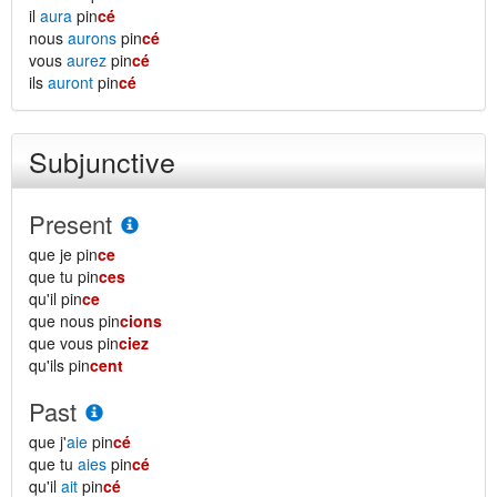
il
aura
pin
cé
nous
aurons
pin
cé
vous
aurez
pin
cé
ils
auront
pin
cé
Subjunctive
Present
que je pin
ce
que tu pin
ces
qu'il pin
ce
que nous pin
cions
que vous pin
ciez
qu'ils pin
cent
Past
que j'
aie
pin
cé
que tu
aies
pin
cé
qu'il
ait
pin
cé