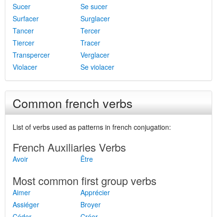
Sucer
Se sucer
Surfacer
Surglacer
Tancer
Tercer
Tiercer
Tracer
Transpercer
Verglacer
Violacer
Se violacer
Common french verbs
List of verbs used as patterns in french conjugation:
French Auxiliaries Verbs
Avoir
Être
Most common first group verbs
Aimer
Apprécier
Assiéger
Broyer
Céder
Créer