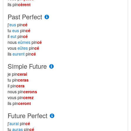
ils pin
cèrent
Past Perfect
j'
eus
pin
cé
tu
eus
pin
cé
il
eut
pin
cé
nous
eûmes
pin
cé
vous
eûtes
pin
cé
ils
eurent
pin
cé
Simple Future
je pin
cerai
tu pin
ceras
il pin
cera
nous pin
cerons
vous pin
cerez
ils pin
ceront
Future Perfect
j'
aurai
pin
cé
tu
auras
pin
cé