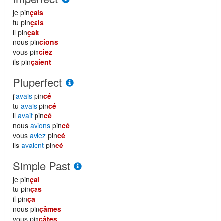
je pin
çais
tu pin
çais
il pin
çait
nous pin
cions
vous pin
ciez
ils pin
çaient
Pluperfect
j'
avais
pin
cé
tu
avais
pin
cé
il
avait
pin
cé
nous
avions
pin
cé
vous
aviez
pin
cé
ils
avaient
pin
cé
Simple Past
je pin
çai
tu pin
ças
il pin
ça
nous pin
çâmes
vous pin
çâtes