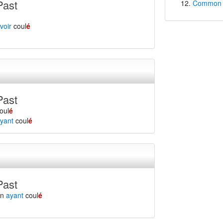
Past
Common f
voir
coul
é
Past
oul
é
yant
coul
é
Past
en
ayant
coul
é