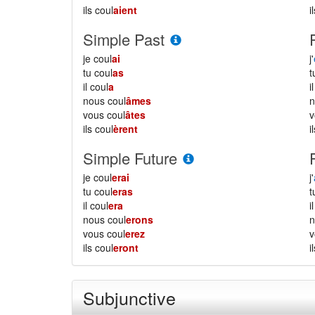
ils coul
aient
i
Simple Past
je coul
ai
j'
tu coul
as
il coul
a
i
nous coul
âmes
vous coul
âtes
ils coul
èrent
i
Simple Future
je coul
erai
j'
tu coul
eras
il coul
era
i
nous coul
erons
vous coul
erez
ils coul
eront
i
Subjunctive