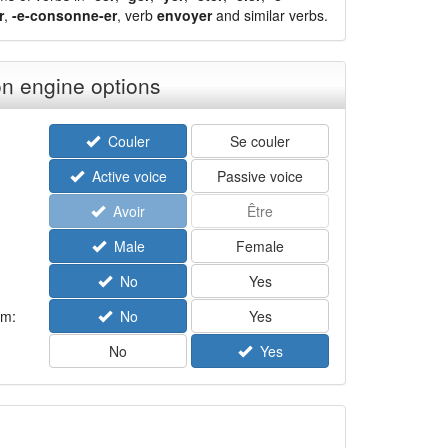
r
,
-e-consonne-er
, verb
envoyer
and similar verbs.
n engine options
Couler
Se couler
Active voice
Passive voice
Avoir
Être
Male
Female
No
Yes
rm:
No
Yes
No
Yes