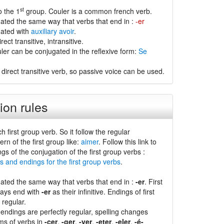
st
o the 1
group. Couler is a common french verb.
gated the same way that verbs that end in :
-er
gated with
auxiliary avoir
.
rect transitive, intransitive.
ler can be conjugated in the reflexive form:
Se
 direct transitive verb, so passive voice can be used.
ion rules
h first group verb. So it follow the regular
ern of the first group like:
aimer
. Follow this link to
ngs of the conjugation of the first group verbs :
s and endings for the first group verbs
.
gated the same way that verbs that end in :
-er
. First
ways end with
-er
as their infinitive. Endings of first
 regular.
endings are perfectly regular, spelling changes
ms of verbs in
-cer
,
-ger
,
-yer
,
-eter
,
-eler
,
-é-