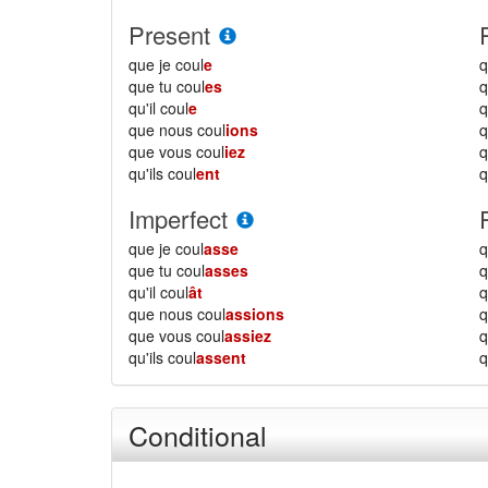
Present
que je coul
e
q
que tu coul
es
q
qu'il coul
e
q
que nous coul
ions
que vous coul
iez
qu'ils coul
ent
q
Imperfect
que je coul
asse
q
que tu coul
asses
q
qu'il coul
ât
q
que nous coul
assions
que vous coul
assiez
qu'ils coul
assent
q
Conditional