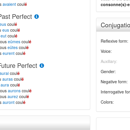
ls
avaient
coul
é
consonne(s)-e
Past Perfect
Conjugatio
eus
coul
é
tu
eus
coul
é
l
eut
coul
é
Reflexive form:
nous
eûmes
coul
é
vous
eûtes
coul
é
Voice:
ls
eurent
coul
é
Auxiliary:
Future Perfect
Gender:
aurai
coul
é
tu
auras
coul
é
Negative form:
l
aura
coul
é
nous
aurons
coul
é
Interrogative fo
vous
aurez
coul
é
Colors:
ls
auront
coul
é