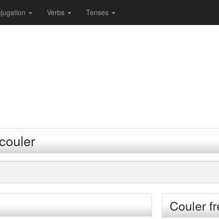
jugation
Verbs
Tenses
couler
Couler f