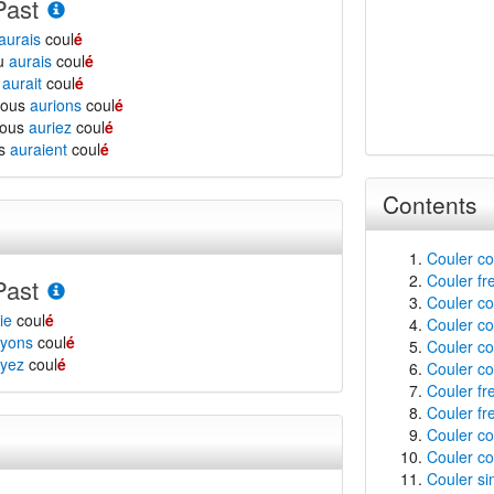
Past
aurais
coul
é
tu
aurais
coul
é
l
aurait
coul
é
nous
aurions
coul
é
vous
auriez
coul
é
ls
auraient
coul
é
Contents
Couler co
Couler fr
Past
Couler co
ie
coul
é
Couler co
yons
coul
é
Couler co
yez
coul
é
Couler co
Couler f
Couler fre
Couler co
Couler co
Couler si