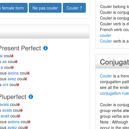
Couler belong t
n female form
Ne pas couler
Couler ?
Couler is conju
Couler is conju
Couler verb is di
French verb cou
couler
Couler
verb is a
Present Perfect
ai
coul
é
Conjugat
tu
as
coul
é
l
a
coul
é
nous
avons
coul
é
Couler
is a frenc
vous
avez
coul
é
conjugation patt
ls
ont
coul
é
see all the endi
conjugation rule
Pluperfect
avais
coul
é
Couler is conju
tu
avais
coul
é
group verbs al
l
avait
coul
é
group verbs are
nous
avions
coul
é
Note : Although 
vous
aviez
coul
é
occur in the ste