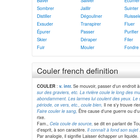
Baver
Saliver
Écumer
Sombrer
Jaillir
Suinter
Distiller
Dégouliner
Ruissel
Exsuder
Transpirer
Fluer
Épurer
Passer
Purifier
Skier
Déraper
Filer
Fuir
Mouler
Fondre
Couler french definition
COULER
:
v. intr.
Se mouvoir, passer d'un endroit à
sur des graviers, etc. La rivière coule le long des mura
abondamment. Les larmes lui coulent des yeux. Le s
période, ce vers, etc., coule bien,
Il ne s'y trouve rien
Faire couler le sang,
Être cause d'une guerre ou d'
rixe.
Fam.,
Cela coule de source,
se dit en parlant de To
d'esprit, à son caractère.
Il connaît à fond son sujet 
Par analogie, il signifie Laisser échapper un liquide.