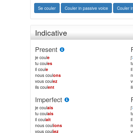
Se couler
Couler in passive voice
Couler i
Indicative
Present
je coul
e
j'
tu coul
es
il coul
e
i
nous coul
ons
vous coul
ez
ils coul
ent
i
Imperfect
je coul
ais
j'
tu coul
ais
il coul
ait
i
nous coul
ions
vous coul
iez