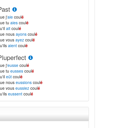
Past
ue j'
aie
coul
é
ue tu
aies
coul
é
u'il
ait
coul
é
que nous
ayons
coul
é
que vous
ayez
coul
é
u'ils
aient
coul
é
Pluperfect
ue j'
eusse
coul
é
ue tu
eusses
coul
é
u'il
eût
coul
é
que nous
eussions
coul
é
que vous
eussiez
coul
é
u'ils
eussent
coul
é