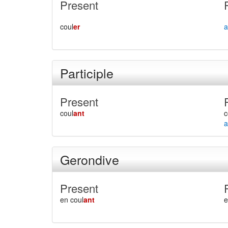
Present
coul
er
a
Participle
Present
coul
ant
c
a
Gerondive
Present
en coul
ant