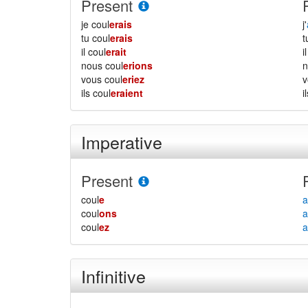
Present
je coul
erais
j'
tu coul
erais
il coul
erait
i
nous coul
erions
vous coul
eriez
ils coul
eraient
i
Imperative
Present
coul
e
a
coul
ons
a
coul
ez
a
Infinitive