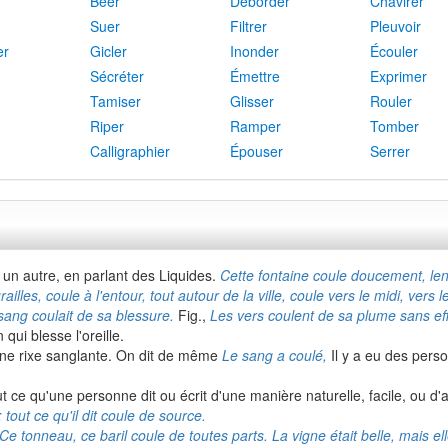
Béer
Déborder
Chavirer
Suer
Filtrer
Pleuvoir
er
Gicler
Inonder
Écouler
Sécréter
Émettre
Exprimer
Tamiser
Glisser
Rouler
Riper
Ramper
Tomber
Calligraphier
Épouser
Serrer
 un autre, en parlant des Liquides.
Cette fontaine coule doucement, lent
illes, coule à l'entour, tout autour de la ville, coule vers le midi, vers l
ang coulait de sa blessure.
Fig.,
Les vers coulent de sa plume sans eff
 qui blesse l'oreille.
une rixe sanglante. On dit de même
Le sang a coulé,
Il y a eu des pers
ut ce qu'une personne dit ou écrit d'une manière naturelle, facile, o
: tout ce qu'il dit coule de source.
Ce tonneau, ce baril coule de toutes parts. La vigne était belle, mais el