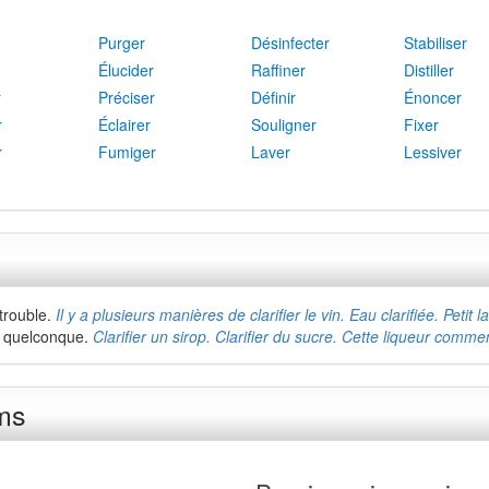
Purger
Désinfecter
Stabiliser
Élucider
Raffiner
Distiller
r
Préciser
Définir
Énoncer
r
Éclairer
Souligner
Fixer
r
Fumiger
Laver
Lessiver
 trouble.
Il y a plusieurs manières de clarifier le vin. Eau clarifiée. Petit lai
de quelconque.
Clarifier un sirop. Clarifier du sucre. Cette liqueur commen
rms