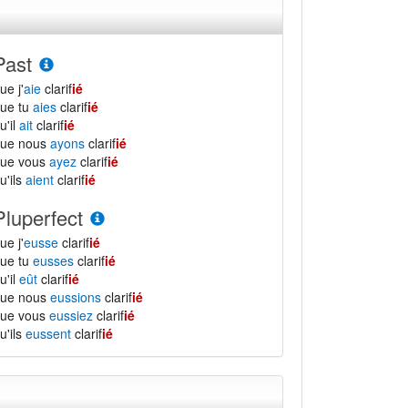
Past
ue j'
aie
clarif
ié
ue tu
aies
clarif
ié
u'il
ait
clarif
ié
que nous
ayons
clarif
ié
que vous
ayez
clarif
ié
u'ils
aient
clarif
ié
Pluperfect
ue j'
eusse
clarif
ié
ue tu
eusses
clarif
ié
u'il
eût
clarif
ié
que nous
eussions
clarif
ié
que vous
eussiez
clarif
ié
u'ils
eussent
clarif
ié