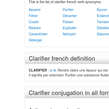
This is the list of clarifier french verb synonyms :
Assainir
Purifier
Épurer
Filtrer
Décanter
Éclaircir
Couler
Passer
Tamise
Réduire
Expliciter
Détaille
Caractériser
Nettoyer
Dépure
Déterger
Clarifier french definition
CLARIFIER
:
v. tr.
Rendre claire une liqueur qui est
Il signifie par extension Purifier une substance flui
Clarifier conjugation in all fo