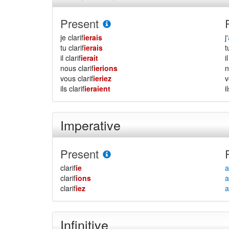
Present
je clarif
ierais
j'
tu clarif
ierais
il clarif
ierait
i
nous clarif
ierions
vous clarif
ieriez
ils clarif
ieraient
i
Imperative
Present
clarif
ie
a
clarif
ions
a
clarif
iez
a
Infinitive