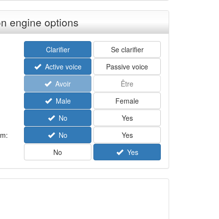
n engine options
Clarifier
Se clarifier
Active voice
Passive voice
Avoir
Être
Male
Female
No
Yes
rm:
No
Yes
No
Yes