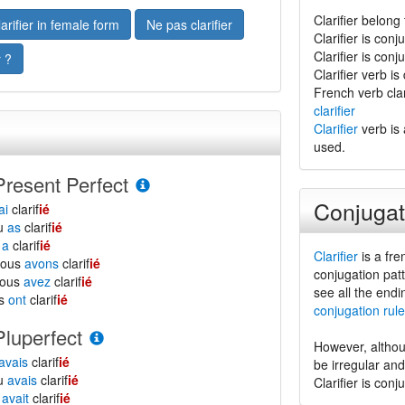
Clarifier belong 
arifier in female form
Ne pas clarifier
Clarifier is con
Clarifier is con
r ?
Clarifier verb is 
French verb clar
clarifier
Clarifier
verb is 
used.
Present Perfect
Conjugat
ai
clarif
ié
tu
as
clarif
ié
l
a
clarif
ié
Clarifier
is a fre
nous
avons
clarif
ié
conjugation patt
vous
avez
clarif
ié
see all the endi
ls
ont
clarif
ié
conjugation rule
Pluperfect
However, althou
avais
clarif
ié
be irregular an
tu
avais
clarif
ié
Clarifier is con
l
avait
clarif
ié