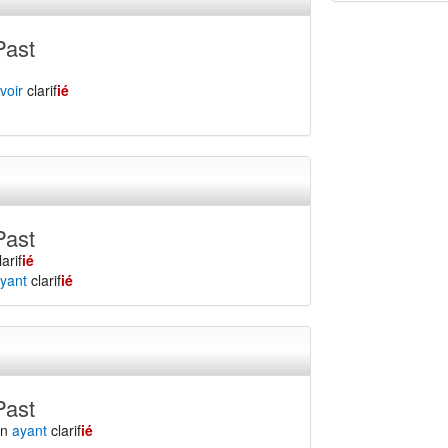
Past
voir
clarif
ié
Past
larif
ié
yant
clarif
ié
Past
en
ayant
clarif
ié