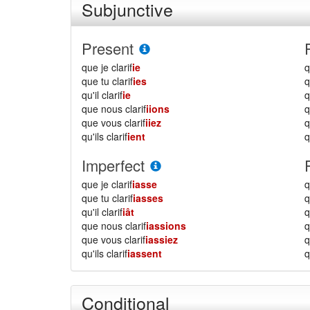
Subjunctive
Present
que je clarif
ie
q
que tu clarif
ies
q
qu'il clarif
ie
q
que nous clarif
iions
que vous clarif
iiez
qu'ils clarif
ient
q
Imperfect
que je clarif
iasse
q
que tu clarif
iasses
q
qu'il clarif
iât
q
que nous clarif
iassions
que vous clarif
iassiez
qu'ils clarif
iassent
q
Conditional