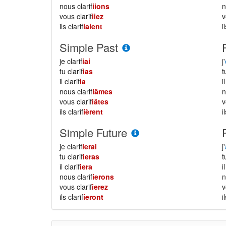
nous clarif
iions
vous clarif
iiez
ils clarif
iaient
i
Simple Past
je clarif
iai
j'
tu clarif
ias
il clarif
ia
i
nous clarif
iâmes
vous clarif
iâtes
ils clarif
ièrent
i
Simple Future
je clarif
ierai
j'
tu clarif
ieras
il clarif
iera
i
nous clarif
ierons
vous clarif
ierez
ils clarif
ieront
i