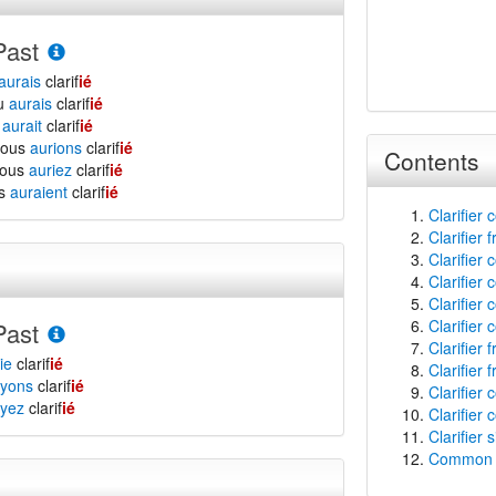
Past
aurais
clarif
ié
tu
aurais
clarif
ié
l
aurait
clarif
ié
nous
aurions
clarif
ié
Contents
vous
auriez
clarif
ié
ls
auraient
clarif
ié
Clarifier 
Clarifier 
Clarifier 
Clarifier 
Clarifier 
Clarifier 
Past
Clarifier
ie
clarif
ié
Clarifier 
yons
clarif
ié
Clarifier 
yez
clarif
ié
Clarifier 
Clarifier 
Common f