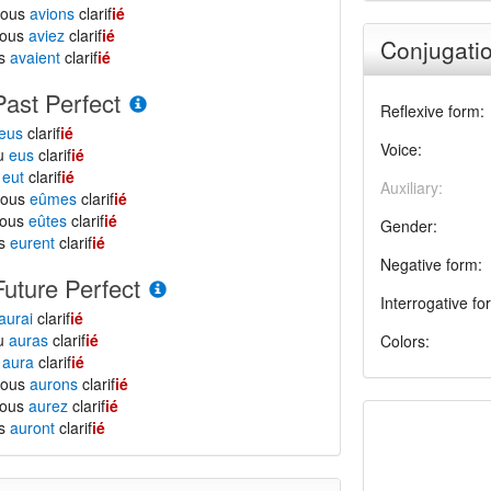
nous
avions
clarif
ié
vous
aviez
clarif
ié
Conjugatio
ls
avaient
clarif
ié
Past Perfect
Reflexive form:
eus
clarif
ié
Voice:
tu
eus
clarif
ié
l
eut
clarif
ié
Auxiliary:
nous
eûmes
clarif
ié
vous
eûtes
clarif
ié
Gender:
ls
eurent
clarif
ié
Negative form:
Future Perfect
Interrogative fo
aurai
clarif
ié
tu
auras
clarif
ié
Colors:
l
aura
clarif
ié
nous
aurons
clarif
ié
vous
aurez
clarif
ié
ls
auront
clarif
ié