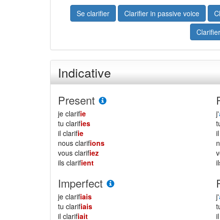
Se clarifier
Clarifier in passive voice
Cl
Clarifie
Indicative
Present
je clarif
ie
j'
tu clarif
ies
il clarif
ie
i
nous clarif
ions
vous clarif
iez
ils clarif
ient
i
Imperfect
je clarif
iais
j'
tu clarif
iais
il clarif
iait
i