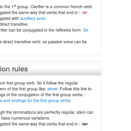
st
to the 1
group. Clarifier is a common french verb.
jugated the same way that verbs that end in :
-ier
jugated with
auxiliary avoir
.
direct transitive.
ifier can be conjugated in the reflexive form:
Se
a direct transitive verb, so passive voice can be
ion rules
nch first group verb. So it follow the regular
ern of the first group like:
aimer
. Follow this link to
ngs of the conjugation of the first group verbs :
s and endings for the first group verbs
.
gh the terminations are perfectly regular, stem can
d have numerous variations.
jugated the same way that verbs that end in :
-ier
.