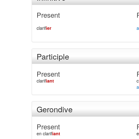
Present
clarif
ier
a
Participle
Present
clarif
iant
c
a
Gerondive
Present
en clarif
iant