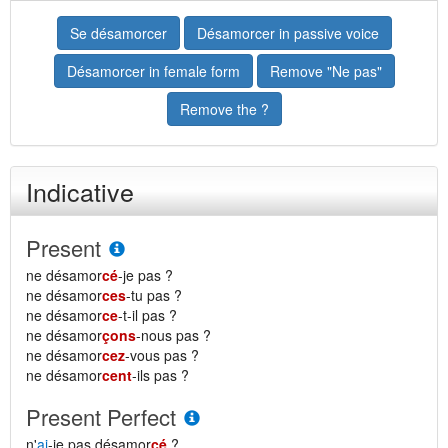
Se désamorcer
Désamorcer in passive voice
Désamorcer in female form
Remove "Ne pas"
Remove the ?
Indicative
Present
ne désamor
cé
-je pas ?
ne désamor
ces
-tu pas ?
ne désamor
ce
-t-il pas ?
ne désamor
çons
-nous pas ?
ne désamor
cez
-vous pas ?
ne désamor
cent
-ils pas ?
Present Perfect
n'
ai
-je pas désamor
cé
?