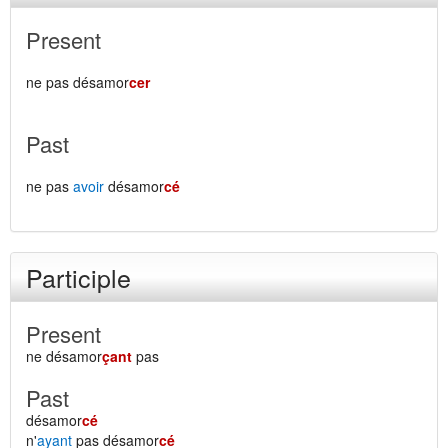
Present
ne pas désamor
cer
Past
ne pas
avoir
désamor
cé
Participle
Present
ne désamor
çant
pas
Past
désamor
cé
n'
ayant
pas désamor
cé