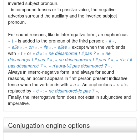
inverted subject pronoun.
- in compound tenses or in passive voice, the negative
adverbs surround the auxiliary and the inverted subject
pronoun.
For sound reasons, like in interrogative form, an euphonious
« t »
is added to the pronoun of the third person:
« il »
,
« elle »
,
« on »
,
« ils »
,
« elles »
except when the verb ends
with
« t »
or
« d »
:
« ne désamorce-t-il pas ? »
,
« ne
désamorça-t-il pas ? »
,
« ne désamorcera-t-il pas ? »
,
« n'a-t-il
pas désamorcé ? »
,
« n'aura-t-il pas désamorcé ? »
.
Always in interro-negative form, and always for sound
reasons, an accent appears in first person present indicative
tense when the verb ends with
« e »
. An euphonious
« e »
is
replaced by
« é »
:
« ne désamorcé-je pas ? »
.
Finally, the interrogative form does not exist in subjunctive and
imperative.
Conjugation engine options