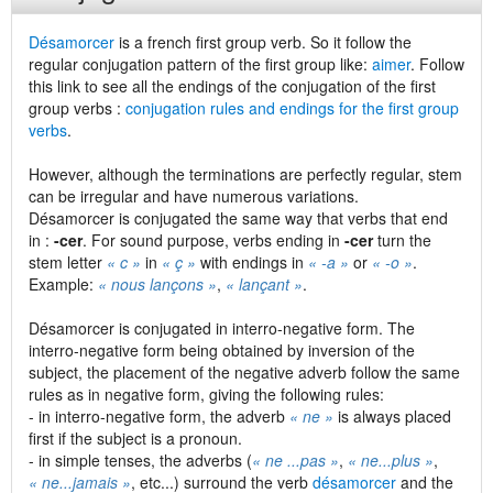
Désamorcer
is a french first group verb. So it follow the
regular conjugation pattern of the first group like:
aimer
. Follow
this link to see all the endings of the conjugation of the first
group verbs :
conjugation rules and endings for the first group
verbs
.
However, although the terminations are perfectly regular, stem
can be irregular and have numerous variations.
Désamorcer is conjugated the same way that verbs that end
in :
-cer
. For sound purpose, verbs ending in
-cer
turn the
stem letter
« c »
in
« ç »
with endings in
« -a »
or
« -o »
.
Example:
« nous lançons »
,
« lançant »
.
Désamorcer is conjugated in interro-negative form. The
interro-negative form being obtained by inversion of the
subject, the placement of the negative adverb follow the same
rules as in negative form, giving the following rules:
- in interro-negative form, the adverb
« ne »
is always placed
first if the subject is a pronoun.
- in simple tenses, the adverbs (
« ne ...pas »
,
« ne...plus »
,
« ne...jamais »
, etc...) surround the verb
désamorcer
and the