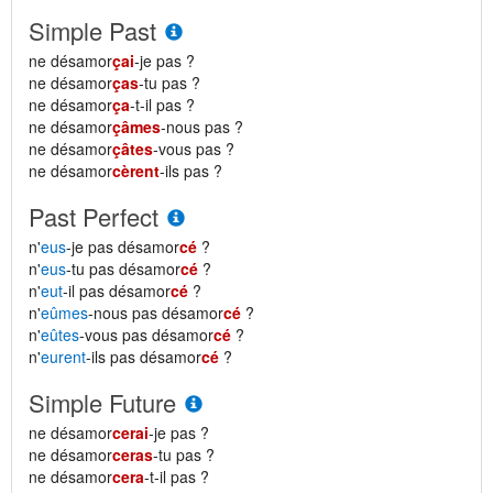
Simple Past
ne désamor
çai
-je pas ?
ne désamor
ças
-tu pas ?
ne désamor
ça
-t-il pas ?
ne désamor
çâmes
-nous pas ?
ne désamor
çâtes
-vous pas ?
ne désamor
cèrent
-ils pas ?
Past Perfect
n'
eus
-je pas désamor
cé
?
n'
eus
-tu pas désamor
cé
?
n'
eut
-il pas désamor
cé
?
n'
eûmes
-nous pas désamor
cé
?
n'
eûtes
-vous pas désamor
cé
?
n'
eurent
-ils pas désamor
cé
?
Simple Future
ne désamor
cerai
-je pas ?
ne désamor
ceras
-tu pas ?
ne désamor
cera
-t-il pas ?