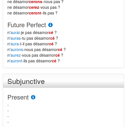
ne désamor
cerons
-nous pas ?
ne désamor
cerez
-vous pas ?
ne désamor
ceront
-ils pas ?
Future Perfect
n'
aurai
-je pas désamor
cé
?
n'
auras
-tu pas désamor
cé
?
n'
aura
-t-il pas désamor
cé
?
n'
aurons
-nous pas désamor
cé
?
n'
aurez
-vous pas désamor
cé
?
n'
auront
-ils pas désamor
cé
?
Subjunctive
Present
-
-
-
-