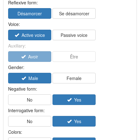
Reflexive form:
Désamorcer
Se désamorcer
Voice:
Active voice
Passive voice
Auxiliary:
Avoir
Être
Gender:
Male
Female
Negative form:
No
Yes
Interrogative form:
No
Yes
Colors: