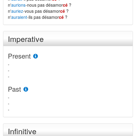
n'
aurions
-nous pas désamor
cé
?
n'
auriez
-vous pas désamor
cé
?
n'
auraient
-ils pas désamor
cé
?
Imperative
Present
-
-
-
Past
-
-
-
Infinitive