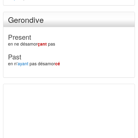
Gerondive
Present
en ne désamor
çant
pas
Past
en n'
ayant
pas désamor
cé