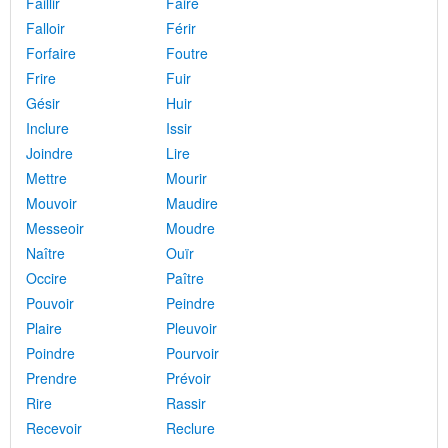
Faillir
Faire
Falloir
Férir
Forfaire
Foutre
Frire
Fuir
Gésir
Huir
Inclure
Issir
Joindre
Lire
Mettre
Mourir
Mouvoir
Maudire
Messeoir
Moudre
Naître
Ouïr
Occire
Paître
Pouvoir
Peindre
Plaire
Pleuvoir
Poindre
Pourvoir
Prendre
Prévoir
Rire
Rassir
Recevoir
Reclure