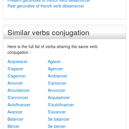
Present gerundive of french verb désamorcer
Past gerundive of french verb désamorcer
Similar verbs conjugation
Here is the full list of verbs sharing the same verb
conjugation :
Acquiescer
Agacer
S'agacer
Agencer
S'agencer
Ambiancer
Amorcer
S'amorcer
Amordancer
Annoncer
S'annoncer
Arquepincer
Autofinancer
S'autofinancer
Avancer
S'avancer
Balancer
Se balancer
Bercer
Se bercer