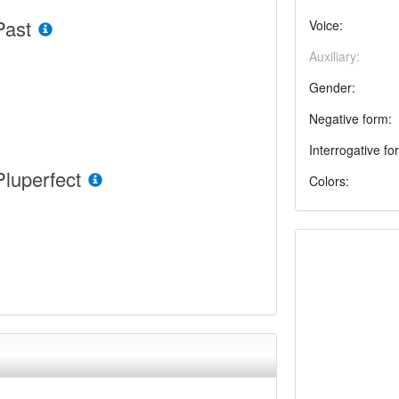
Past
Voice:
Auxiliary:
Gender:
Negative form:
Interrogative fo
Pluperfect
Colors: