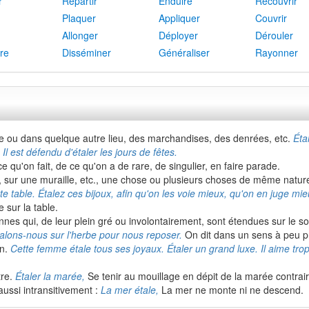
r
Répartir
Enduire
Recouvrir
Plaquer
Appliquer
Couvrir
Allonger
Déployer
Dérouler
re
Disséminer
Généraliser
Rayonner
 ou dans quelque autre lieu, des marchandises, des denrées, etc.
Éta
l est défendu d'étaler les jours de fêtes.
e qu'on fait, de ce qu'on a de rare, de singulier, en faire parade.
 sol, sur une muraille, etc., une chose ou plusieurs choses de même natur
tte table. Étalez ces bijoux, afin qu'on les voie mieux, qu'on en juge mie
 sur la table.
nnes qui, de leur plein gré ou involontairement, sont étendues sur le so
 Étalons-nous sur l'herbe pour nous reposer.
On dit dans un sens à peu 
on.
Cette femme étale tous ses joyaux. Étaler un grand luxe. Il aime trop 
tre.
Étaler la marée,
Se tenir au mouillage en dépit de la marée contrai
aussi intransitivement :
La mer étale,
La mer ne monte ni ne descend.