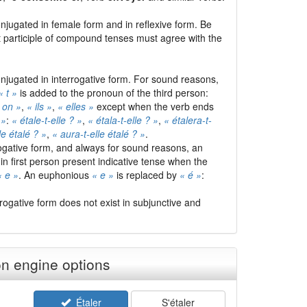
onjugated in female form and in reflexive form. Be
st participle of compound tenses must agree with the
onjugated in interrogative form. For sound reasons,
« t »
is added to the pronoun of the third person:
 on »
,
« ils »
,
« elles »
except when the verb ends
 »
:
« étale-t-elle ? »
,
« étala-t-elle ? »
,
« étalera-t-
le étalé ? »
,
« aura-t-elle étalé ? »
.
rogative form, and always for sound reasons, an
n first person present indicative tense when the
« e »
. An euphonious
« e »
is replaced by
« é »
:
errogative form does not exist in subjunctive and
n engine options
Étaler
S'étaler