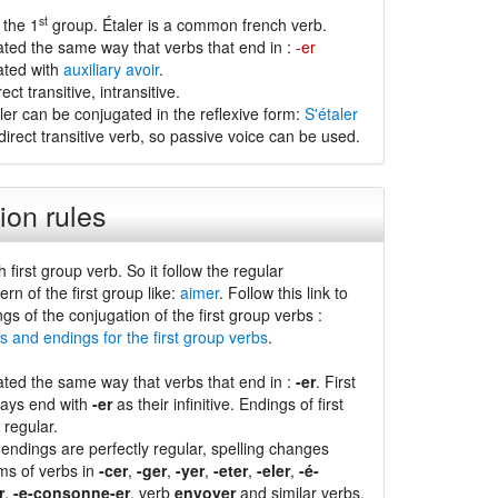
st
 the 1
group. Étaler is a common french verb.
ated the same way that verbs that end in :
-er
ated with
auxiliary avoir
.
ect transitive, intransitive.
ler can be conjugated in the reflexive form:
S'étaler
direct transitive verb, so passive voice can be used.
ion rules
h first group verb. So it follow the regular
ern of the first group like:
aimer
. Follow this link to
ngs of the conjugation of the first group verbs :
s and endings for the first group verbs
.
ated the same way that verbs that end in :
-er
. First
ways end with
-er
as their infinitive. Endings of first
 regular.
endings are perfectly regular, spelling changes
ms of verbs in
-cer
,
-ger
,
-yer
,
-eter
,
-eler
,
-é-
r
,
-e-consonne-er
, verb
envoyer
and similar verbs.