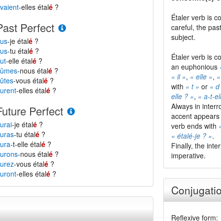
vaient
-elles étal
é
?
Étaler verb is c
Past Perfect
careful, the pa
subject.
us
-je étal
é
?
us
-tu étal
é
?
Étaler verb is c
ut
-elle étal
é
?
an euphonious
eûmes
-nous étal
é
?
« il »
,
« elle »
,
«
ûtes
-vous étal
é
?
with
« t »
or
« d
urent
-elles étal
é
?
elle ? »
,
« a-t-el
Always in inter
Future Perfect
accent appears i
urai
-je étal
é
?
verb ends with
uras
-tu étal
é
?
« étalé-je ? »
.
ura
-t-elle étal
é
?
Finally, the int
urons
-nous étal
é
?
imperative.
urez
-vous étal
é
?
uront
-elles étal
é
?
Conjugatio
Reflexive form: