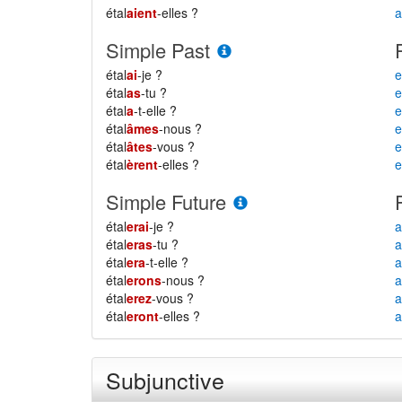
étal
aient
-elles ?
a
Simple Past
étal
ai
-je ?
e
étal
as
-tu ?
e
étal
a
-t-elle ?
e
étal
âmes
-nous ?
étal
âtes
-vous ?
e
étal
èrent
-elles ?
e
Simple Future
étal
erai
-je ?
a
étal
eras
-tu ?
a
étal
era
-t-elle ?
a
étal
erons
-nous ?
a
étal
erez
-vous ?
a
étal
eront
-elles ?
a
Subjunctive