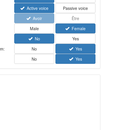
Active voice
Passive voice
Avoir
Être
Male
Female
No
Yes
rm:
No
Yes
No
Yes