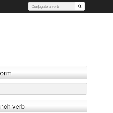
form
ench verb