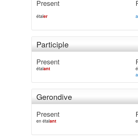
Present
étal
er
a
Participle
Present
étal
ant
é
a
Gerondive
Present
en étal
ant