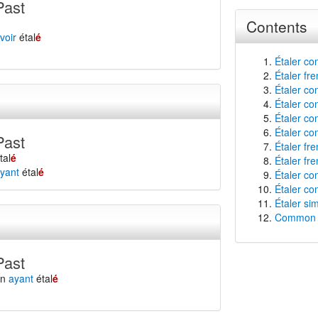
Past
Contents
voir
étal
é
Étaler co
Étaler fr
Étaler con
Étaler co
Étaler con
Étaler co
Past
Étaler fr
tal
é
Étaler fre
yant
étal
é
Étaler con
Étaler con
Étaler si
Common f
Past
en
ayant
étal
é