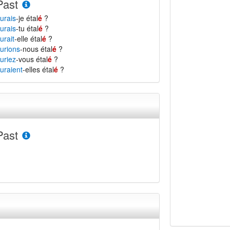
Past
urais
-je étal
é
?
urais
-tu étal
é
?
urait
-elle étal
é
?
urions
-nous étal
é
?
uriez
-vous étal
é
?
uraient
-elles étal
é
?
Past