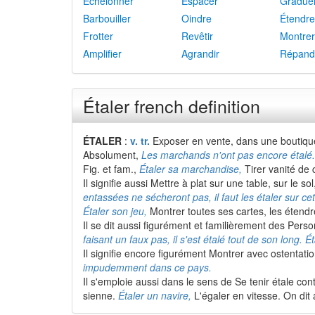
Échelonner
Espacer
Gradue
Barbouiller
Oindre
Étendre
Frotter
Revêtir
Montrer
Amplifier
Agrandir
Répand
Étaler french definition
ÉTALER
:
v. tr.
Exposer en vente, dans une boutique
Absolument,
Les marchands n'ont pas encore étalé. I
Fig. et fam.,
Étaler sa marchandise,
Tirer vanité de c
Il signifie aussi Mettre à plat sur une table, sur le
entassées ne sécheront pas, il faut les étaler sur ce
Étaler son jeu,
Montrer toutes ses cartes, les étendre
Il se dit aussi figurément et familièrement des Perso
faisant un faux pas, il s'est étalé tout de son long.
Il signifie encore figurément Montrer avec ostentati
impudemment dans ce pays.
Il s'emploie aussi dans le sens de Se tenir étale con
sienne.
Étaler un navire,
L'égaler en vitesse. On dit 