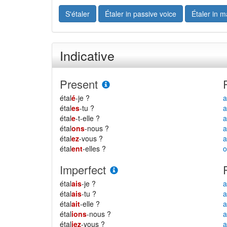
S'étaler
Étaler in passive voice
Étaler in m
Indicative
Present
étal
é
-je ?
a
étal
es
-tu ?
a
étal
e
-t-elle ?
étal
ons
-nous ?
a
étal
ez
-vous ?
a
étal
ent
-elles ?
o
Imperfect
étal
ais
-je ?
a
étal
ais
-tu ?
a
étal
ait
-elle ?
a
étal
ions
-nous ?
a
étal
iez
-vous ?
a