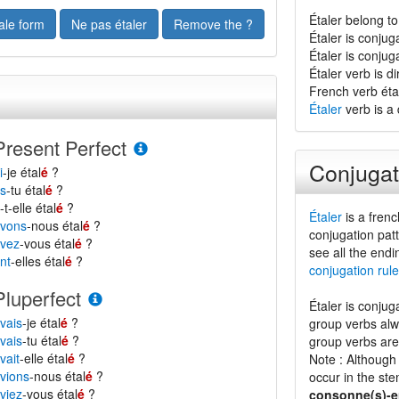
Étaler belong to
ale form
Ne pas étaler
Remove the ?
Étaler is conjug
Étaler is conjug
Étaler verb is dir
French verb éta
Étaler
verb is a 
Present Perfect
Conjugat
i
-je étal
é
?
s
-tu étal
é
?
a
-t-elle étal
é
?
Étaler
is a frenc
vons
-nous étal
é
?
conjugation patt
vez
-vous étal
é
?
see all the endi
nt
-elles étal
é
?
conjugation rule
Pluperfect
Étaler is conjug
vais
-je étal
é
?
group verbs al
vais
-tu étal
é
?
group verbs are
vait
-elle étal
é
?
Note : Although 
vions
-nous étal
é
?
occur in the ste
viez
-vous étal
é
?
consonne(s)-e