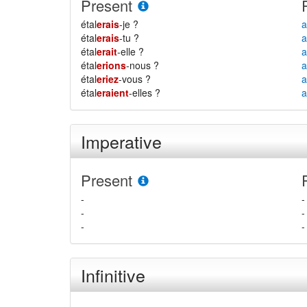
Present
étal
erais
-je ?
a
étal
erais
-tu ?
a
étal
erait
-elle ?
a
étal
erions
-nous ?
a
étal
eriez
-vous ?
a
étal
eraient
-elles ?
a
Imperative
Present
-
-
-
-
-
-
Infinitive