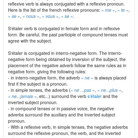
reflexive verb is always conjugated with a reflexive pronoun.
Here is the list of the french reflexive pronouns:
« me »
,
« te »
,
« se »
,
« nous »
,
« vous »
,
« se »
.
S'étaler verb is conjugated in female form and in reflexive
form. Be careful, the past participle of compound tenses must
agree with the subject.
S'étaler is conjugated in interro-negative form. The interro-
negative form being obtained by inversion of the subject, the
placement of the negative adverb follow the same rules as in
negative form, giving the following rules:
- in interro-negative form, the adverb
« ne »
is always placed
first if the subject is a pronoun.
- in simple tenses, the adverbs (
« ne ...pas »
,
« ne...plus »
,
« ne...jamais »
, etc...) surround the verb
s'étaler
and the
inverted subject pronoun.
- in compound tenses or in passive voice, the negative
adverbs surround the auxiliary and the inverted subject
pronoun.
- With a reflexive verb, in simple tenses, the negative adverbs
surround the reflexive pronoun, the verb, and the inverted