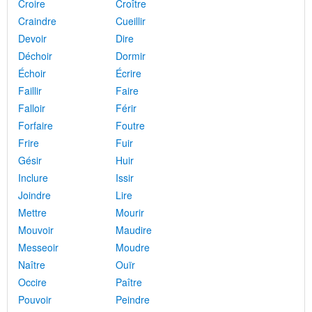
Croire
Croître
Craindre
Cueillir
Devoir
Dire
Déchoir
Dormir
Échoir
Écrire
Faillir
Faire
Falloir
Férir
Forfaire
Foutre
Frire
Fuir
Gésir
Huir
Inclure
Issir
Joindre
Lire
Mettre
Mourir
Mouvoir
Maudire
Messeoir
Moudre
Naître
Ouïr
Occire
Paître
Pouvoir
Peindre