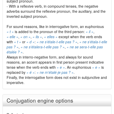
subject pronoun.
- With a reflexive verb, in compound tenses, the negative
adverbs surround the reflexive pronoun, the auxiliary, and the
inverted subject pronoun.
For sound reasons, like in interrogative form, an euphonious
« t »
is added to the pronoun of the third person:
« il »
,
« elle »
,
« on »
,
« ils »
,
« elles »
except when the verb ends
with
« t »
or
« d »
:
« ne s'étale-t-elle pas ? »
,
« ne s'étala-t-elle
pas ? »
,
« ne s'étalera-t-elle pas ? »
,
« ne se sera-t-elle pas
étalée ? »
.
Always in interro-negative form, and always for sound
reasons, an accent appears in first person present indicative
tense when the verb ends with
« e »
. An euphonious
« e »
is
replaced by
« é »
:
« ne m'étalé-je pas ? »
.
Finally, the interrogative form does not exist in subjunctive and
imperative.
Conjugation engine options