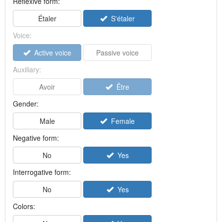
Reflexive form:
Étaler
S'étaler
Voice:
Active voice
Passive voice
Auxiliary:
Avoir
Être
Gender:
Male
Female
Negative form:
No
Yes
Interrogative form:
No
Yes
Colors: