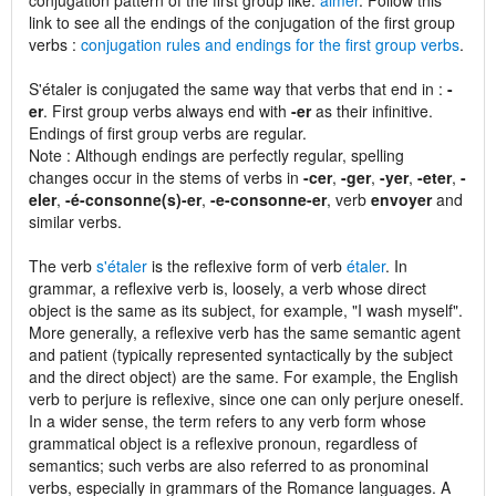
conjugation pattern of the first group like:
aimer
. Follow this
link to see all the endings of the conjugation of the first group
verbs :
conjugation rules and endings for the first group verbs
.
S'étaler is conjugated the same way that verbs that end in :
-
er
. First group verbs always end with
-er
as their infinitive.
Endings of first group verbs are regular.
Note : Although endings are perfectly regular, spelling
changes occur in the stems of verbs in
-cer
,
-ger
,
-yer
,
-eter
,
-
eler
,
-é-consonne(s)-er
,
-e-consonne-er
, verb
envoyer
and
similar verbs.
The verb
s'étaler
is the reflexive form of verb
étaler
. In
grammar, a reflexive verb is, loosely, a verb whose direct
object is the same as its subject, for example, "I wash myself".
More generally, a reflexive verb has the same semantic agent
and patient (typically represented syntactically by the subject
and the direct object) are the same. For example, the English
verb to perjure is reflexive, since one can only perjure oneself.
In a wider sense, the term refers to any verb form whose
grammatical object is a reflexive pronoun, regardless of
semantics; such verbs are also referred to as pronominal
verbs, especially in grammars of the Romance languages. A