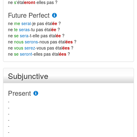
ne
s'
étal
eront
-elles pas ?
Future Perfect
ne
me
serai
-je pas étal
ée
?
ne
te
seras
-tu pas étal
ée
?
ne
se
sera
-t-elle pas étal
ée
?
ne
nous
serons
-nous pas étal
ées
?
ne
vous
serez
-vous pas étal
ées
?
ne
se
seront
-elles pas étal
ées
?
Subjunctive
Present
-
-
-
-
-
-