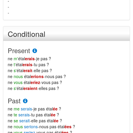
-
-
-
Conditional
Present
ne
m'
étal
erais
-je pas ?
ne
t'
étal
erais
-tu pas ?
ne
s'
étal
erait
-elle pas ?
ne
nous
étal
erions
-nous pas ?
ne
vous
étal
eriez
-vous pas ?
ne
s'
étal
eraient
-elles pas ?
Past
ne
me
serais
-je pas étal
ée
?
ne
te
serais
-tu pas étal
ée
?
ne
se
serait
-elle pas étal
ée
?
ne
nous
serions
-nous pas étal
ées
?
ne
vous
seriez
-vous pas étal
ées
?