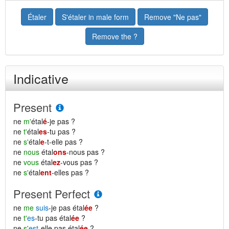
Étaler
S'étaler in male form
Remove "Ne pas"
Remove the ?
Indicative
Present
ne
m'
étal
é
-je pas ?
ne
t'
étal
es
-tu pas ?
ne
s'
étal
e
-t-elle pas ?
ne
nous
étal
ons
-nous pas ?
ne
vous
étal
ez
-vous pas ?
ne
s'
étal
ent
-elles pas ?
Present Perfect
ne
me
suis
-je pas étal
ée
?
ne
t'
es
-tu pas étal
ée
?
ne
s'
est
-elle pas étal
ée
?