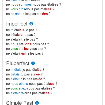
ne
nous
sommes
-nous pas étal
ées
?
ne
vous
êtes
-vous pas étal
ées
?
ne
se
sont
-elles pas étal
ées
?
Imperfect
ne
m'
étal
ais
-je pas ?
ne
t'
étal
ais
-tu pas ?
ne
s'
étal
ait
-elle pas ?
ne
nous
étal
ions
-nous pas ?
ne
vous
étal
iez
-vous pas ?
ne
s'
étal
aient
-elles pas ?
Pluperfect
ne
m'
étais
-je pas étal
ée
?
ne
t'
étais
-tu pas étal
ée
?
ne
s'
était
-elle pas étal
ée
?
ne
nous
étions
-nous pas étal
ées
?
ne
vous
étiez
-vous pas étal
ées
?
ne
s'
étaient
-elles pas étal
ées
?
Simple Past