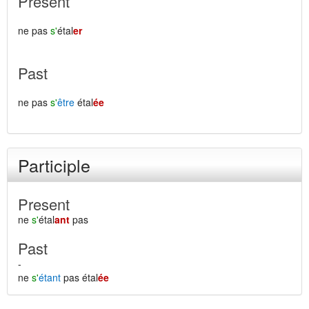
Present
ne pas
s'
étal
er
Past
ne pas
s'
être
étal
ée
Participle
Present
ne
s'
étal
ant
pas
Past
-
ne
s'
étant
pas étal
ée