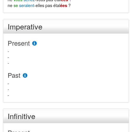
ne
se
seraient
-elles pas étal
ées
?
Imperative
Present
-
-
-
Past
-
-
-
Infinitive