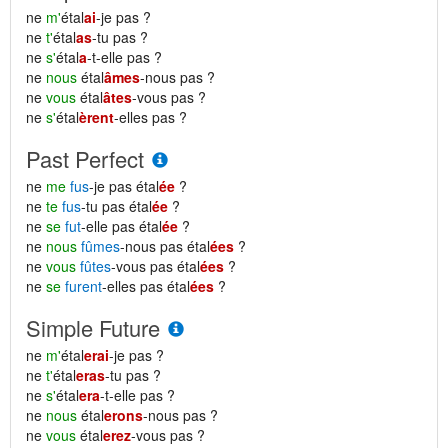
ne
m'
étal
ai
-je pas ?
ne
t'
étal
as
-tu pas ?
ne
s'
étal
a
-t-elle pas ?
ne
nous
étal
âmes
-nous pas ?
ne
vous
étal
âtes
-vous pas ?
ne
s'
étal
èrent
-elles pas ?
Past Perfect
ne
me
fus
-je pas étal
ée
?
ne
te
fus
-tu pas étal
ée
?
ne
se
fut
-elle pas étal
ée
?
ne
nous
fûmes
-nous pas étal
ées
?
ne
vous
fûtes
-vous pas étal
ées
?
ne
se
furent
-elles pas étal
ées
?
Simple Future
ne
m'
étal
erai
-je pas ?
ne
t'
étal
eras
-tu pas ?
ne
s'
étal
era
-t-elle pas ?
ne
nous
étal
erons
-nous pas ?
ne
vous
étal
erez
-vous pas ?