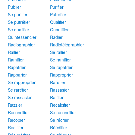
Publier
Purifier
Se purifier
Putréfier
Se putréfier
Qualifier
Se qualifier
Quantifier
Quintessencier
Radier
Radiographier
Radiotélégraphier
Rallier
Se rallier
Ramifier
Se ramifier
Rapatrier
Se rapatrier
Rapparier
Rapproprier
Se rapproprier
Raréfier
Se raréfier
Rassasier
Se rassasier
Ratifier
Razzier
Recalcifier
Réconcilier
Se réconcilier
Recopier
Se récrier
Rectifier
Réédifier