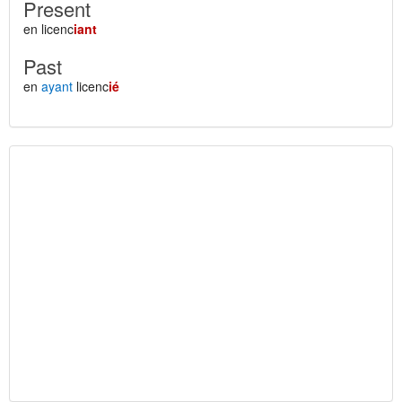
Present
en licenc
iant
Past
en
ayant
licenc
ié