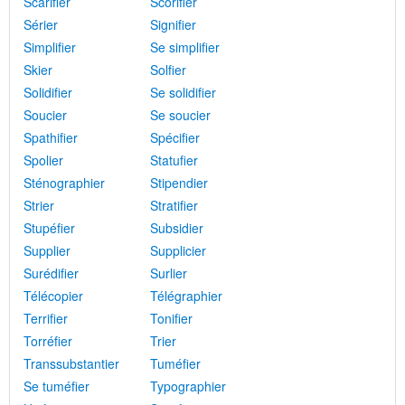
Scarifier
Scorifier
Sérier
Signifier
Simplifier
Se simplifier
Skier
Solfier
Solidifier
Se solidifier
Soucier
Se soucier
Spathifier
Spécifier
Spolier
Statufier
Sténographier
Stipendier
Strier
Stratifier
Stupéfier
Subsidier
Supplier
Supplicier
Surédifier
Surlier
Télécopier
Télégraphier
Terrifier
Tonifier
Torréfier
Trier
Transsubstantier
Tuméfier
Se tuméfier
Typographier