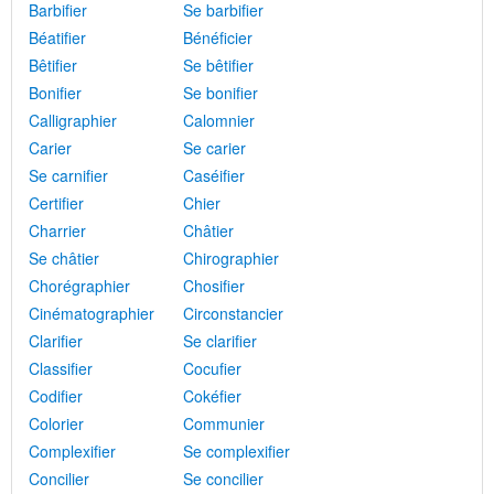
Barbifier
Se barbifier
Béatifier
Bénéficier
Bêtifier
Se bêtifier
Bonifier
Se bonifier
Calligraphier
Calomnier
Carier
Se carier
Se carnifier
Caséifier
Certifier
Chier
Charrier
Châtier
Se châtier
Chirographier
Chorégraphier
Chosifier
Cinématographier
Circonstancier
Clarifier
Se clarifier
Classifier
Cocufier
Codifier
Cokéfier
Colorier
Communier
Complexifier
Se complexifier
Concilier
Se concilier