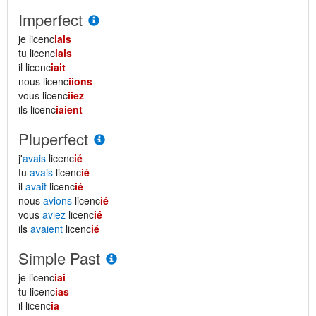
Imperfect
je licenc
iais
tu licenc
iais
il licenc
iait
nous licenc
iions
vous licenc
iiez
ils licenc
iaient
Pluperfect
j'
avais
licenc
ié
tu
avais
licenc
ié
il
avait
licenc
ié
nous
avions
licenc
ié
vous
aviez
licenc
ié
ils
avaient
licenc
ié
Simple Past
je licenc
iai
tu licenc
ias
il licenc
ia