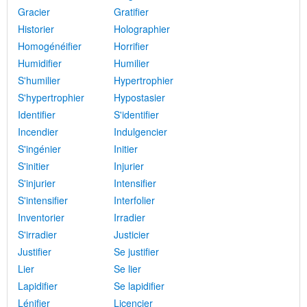
Gracier
Gratifier
Historier
Holographier
Homogénéifier
Horrifier
Humidifier
Humilier
S'humilier
Hypertrophier
S'hypertrophier
Hypostasier
Identifier
S'identifier
Incendier
Indulgencier
S'ingénier
Initier
S'initier
Injurier
S'injurier
Intensifier
S'intensifier
Interfolier
Inventorier
Irradier
S'irradier
Justicier
Justifier
Se justifier
Lier
Se lier
Lapidifier
Se lapidifier
Lénifier
Licencier