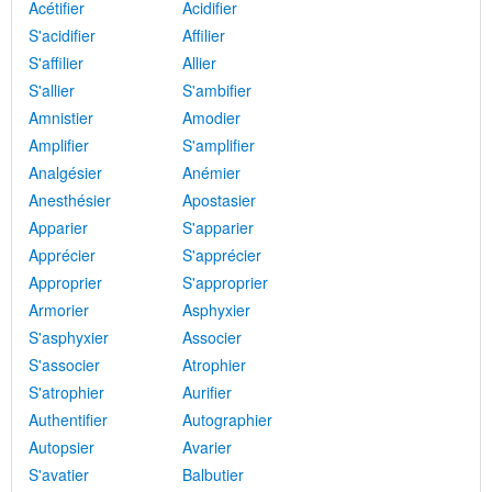
Acétifier
Acidifier
S'acidifier
Affilier
S'affilier
Allier
S'allier
S'ambifier
Amnistier
Amodier
Amplifier
S'amplifier
Analgésier
Anémier
Anesthésier
Apostasier
Apparier
S'apparier
Apprécier
S'apprécier
Approprier
S'approprier
Armorier
Asphyxier
S'asphyxier
Associer
S'associer
Atrophier
S'atrophier
Aurifier
Authentifier
Autographier
Autopsier
Avarier
S'avatier
Balbutier