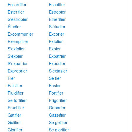
Escarrifier
Escoffier
Estérifier
Estropier
S'estropier
Éthérifier
Étudier
S'étudier
Excommunier
Excorier
Exemplifier
Exfolier
S'exfolier
Expier
S'expier
Expatrier
S'expatrier
Expédier
Exproprier
S'extasier
Fier
Se fier
Falsifier
Fasier
Fluidifier
Fortifier
Se fortifier
Frigorifier
Fructifier
Gabarier
Gâtifier
Gazéifier
Gélifier
Se gélifier
Glorifier
Se glorifier