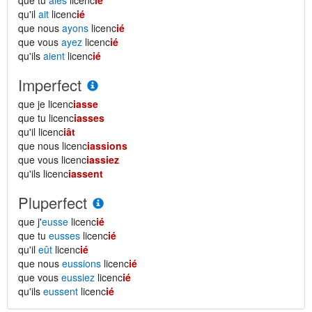
que tu
aies
licenc
ié
qu'il
ait
licenc
ié
que nous
ayons
licenc
ié
que vous
ayez
licenc
ié
qu'ils
aient
licenc
ié
Imperfect
que je licenc
iasse
que tu licenc
iasses
qu'il licenc
iât
que nous licenc
iassions
que vous licenc
iassiez
qu'ils licenc
iassent
Pluperfect
que j'
eusse
licenc
ié
que tu
eusses
licenc
ié
qu'il
eût
licenc
ié
que nous
eussions
licenc
ié
que vous
eussiez
licenc
ié
qu'ils
eussent
licenc
ié