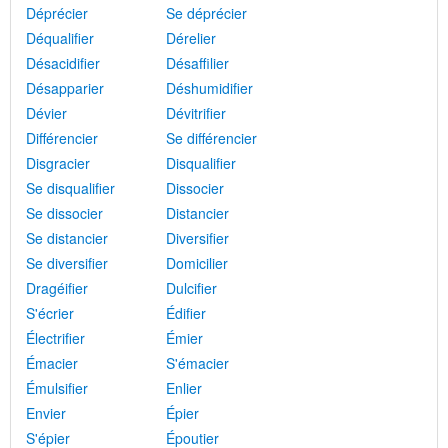
Déprécier
Se déprécier
Déqualifier
Dérelier
Désacidifier
Désaffilier
Désapparier
Déshumidifier
Dévier
Dévitrifier
Différencier
Se différencier
Disgracier
Disqualifier
Se disqualifier
Dissocier
Se dissocier
Distancier
Se distancier
Diversifier
Se diversifier
Domicilier
Dragéifier
Dulcifier
S'écrier
Édifier
Électrifier
Émier
Émacier
S'émacier
Émulsifier
Enlier
Envier
Épier
S'épier
Époutier