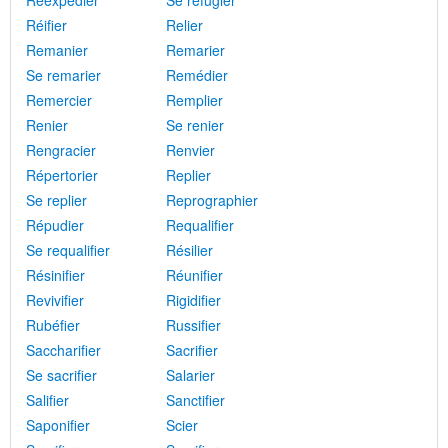
Réexpédier
Se réfugier
Réifier
Relier
Remanier
Remarier
Se remarier
Remédier
Remercier
Remplier
Renier
Se renier
Rengracier
Renvier
Répertorier
Replier
Se replier
Reprographier
Répudier
Requalifier
Se requalifier
Résilier
Résinifier
Réunifier
Revivifier
Rigidifier
Rubéfier
Russifier
Saccharifier
Sacrifier
Se sacrifier
Salarier
Salifier
Sanctifier
Saponifier
Scier