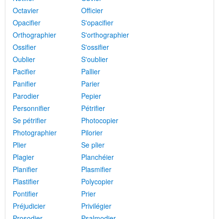
Octavier
Officier
Opacifier
S'opacifier
Orthographier
S'orthographier
Ossifier
S'ossifier
Oublier
S'oublier
Pacifier
Pallier
Panifier
Parier
Parodier
Pepier
Personnifier
Pétrifier
Se pétrifier
Photocopier
Photographier
Pilorier
Plier
Se plier
Plagier
Planchéier
Planifier
Plasmifier
Plastifier
Polycopier
Pontifier
Prier
Préjudicier
Privilégier
Prosodier
Psalmodier