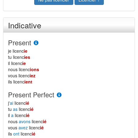
Indicative
Present
je licenc
ie
tu licenc
ies
il licenc
ie
nous licenc
ions
vous licenc
iez
ils licenc
ient
Present Perfect
j'
ai
licenc
ié
tu
as
licenc
ié
il
a
licenc
ié
nous
avons
licenc
ié
vous
avez
licenc
ié
ils
ont
licenc
ié