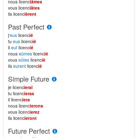
nous licenc
iâmes
vous licenc
iâtes
ils licenc
ièrent
Past Perfect
j'
eus
licenc
ié
tu
eus
licenc
ié
il
eut
licenc
ié
nous
eûmes
licenc
ié
vous
eûtes
licenc
ié
ils
eurent
licenc
ié
Simple Future
je licenc
ierai
tu licenc
ieras
il licenc
iera
nous licenc
ierons
vous licenc
ierez
ils licenc
ieront
Future Perfect