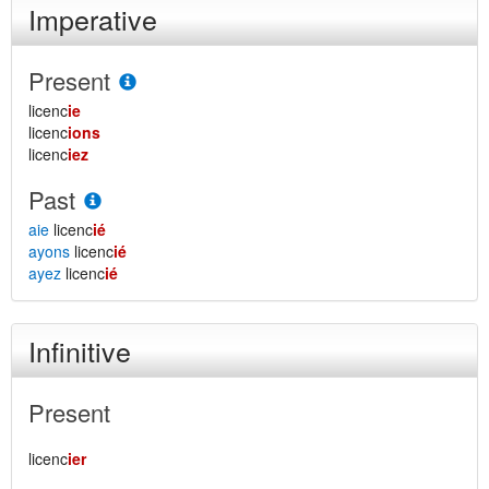
Imperative
Present
licenc
ie
licenc
ions
licenc
iez
Past
aie
licenc
ié
ayons
licenc
ié
ayez
licenc
ié
Infinitive
Present
licenc
ier