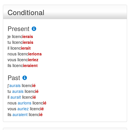
Conditional
Present
je licenc
ierais
tu licenc
ierais
il licenc
ierait
nous licenc
ierions
vous licenc
ieriez
ils licenc
ieraient
Past
j'
aurais
licenc
ié
tu
aurais
licenc
ié
il
aurait
licenc
ié
nous
aurions
licenc
ié
vous
auriez
licenc
ié
ils
auraient
licenc
ié