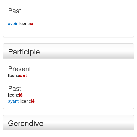
Past
avoir
licenc
ié
Participle
Present
licenc
iant
Past
licenc
ié
ayant
licenc
ié
Gerondive