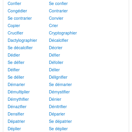
Confier
Se confier
Congédier
Contrarier
Se contrarier
Convier
Copier
Crier
Crucifier
Cryptographier
Dactylographier
Décalcifier
Se décalcifier
Décrier
Dédier
Défier
Se défier
Défolier
Déifier
Délier
Se délier
Délignifier
Démarier
Se démarier
Démultiplier
Démystifier
Démythifier
Dénier
Dénazifier
Dénitrifier
Densifier
Déparier
Dépatrier
Se dépatrier
Déplier
Se déplier