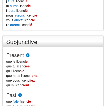
j'
aurai
licenc
ié
tu
auras
licenc
ié
il
aura
licenc
ié
nous
aurons
licenc
ié
vous
aurez
licenc
ié
ils
auront
licenc
ié
Subjunctive
Present
que je licenc
ie
que tu licenc
ies
qu'il licenc
ie
que nous licenc
iions
que vous licenc
iiez
qu'ils licenc
ient
Past
que j'
aie
licenc
ié