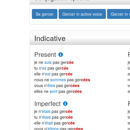
Se gercer
Gercer in active voice
Gercer in
Indicative
Present
je ne
suis
pas ger
cée
j
tu n'
es
pas ger
cée
t
elle n'
est
pas ger
cée
e
nous ne
sommes
pas ger
cées
n
vous n'
êtes
pas ger
cées
v
elles ne
sont
pas ger
cées
e
Imperfect
je n'
étais
pas ger
cée
j
tu n'
étais
pas ger
cée
t
elle n'
était
pas ger
cée
e
nous n'
étions
pas ger
cées
n