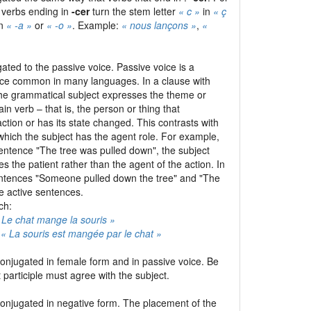
 verbs ending in
-cer
turn the stem letter
« c »
in
« ç
in
« -a »
or
« -o »
. Example:
« nous lançons »
,
«
ated to the passive voice. Passive voice is a
ce common in many languages. In a clause with
the grammatical subject expresses the theme or
ain verb – that is, the person or thing that
tion or has its state changed. This contrasts with
 which the subject has the agent role. For example,
sentence "The tree was pulled down", the subject
es the patient rather than the agent of the action. In
entences "Someone pulled down the tree" and "The
e active sentences.
ch:
 Le chat mange la souris »
:
« La souris est mangée par le chat »
conjugated in female form and in passive voice. Be
t participle must agree with the subject.
conjugated in negative form. The placement of the