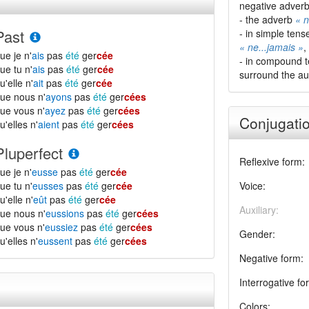
negative adverb 
- the adverb
« n
Past
- in simple tens
« ne...jamais »
,
ue je n'
ais
pas
été
ger
cée
- in compound t
ue tu n'
ais
pas
été
ger
cée
surround the aux
u'elle n'
ait
pas
été
ger
cée
ue nous n'
ayons
pas
été
ger
cées
ue vous n'
ayez
pas
été
ger
cées
Conjugatio
u'elles n'
aient
pas
été
ger
cées
Pluperfect
Reflexive form:
ue je n'
eusse
pas
été
ger
cée
ue tu n'
eusses
pas
été
ger
cée
Voice:
u'elle n'
eût
pas
été
ger
cée
Auxiliary:
ue nous n'
eussions
pas
été
ger
cées
ue vous n'
eussiez
pas
été
ger
cées
Gender:
u'elles n'
eussent
pas
été
ger
cées
Negative form:
Interrogative fo
Colors: