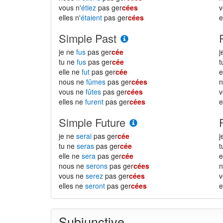
vous n'
étiez
pas ger
cées
v
elles n'
étaient
pas ger
cées
e
Simple Past
je ne
fus
pas ger
cée
j
tu ne
fus
pas ger
cée
t
elle ne
fut
pas ger
cée
e
nous ne
fûmes
pas ger
cées
n
vous ne
fûtes
pas ger
cées
v
elles ne
furent
pas ger
cées
e
Simple Future
je ne
serai
pas ger
cée
j
tu ne
seras
pas ger
cée
t
elle ne
sera
pas ger
cée
e
nous ne
serons
pas ger
cées
n
vous ne
serez
pas ger
cées
v
elles ne
seront
pas ger
cées
e
Subjunctive