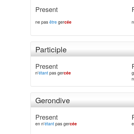
Present
ne pas
être
ger
cée
Participle
Present
n'
étant
pas ger
cée
g
n
Gerondive
Present
en n'
étant
pas ger
cée
e