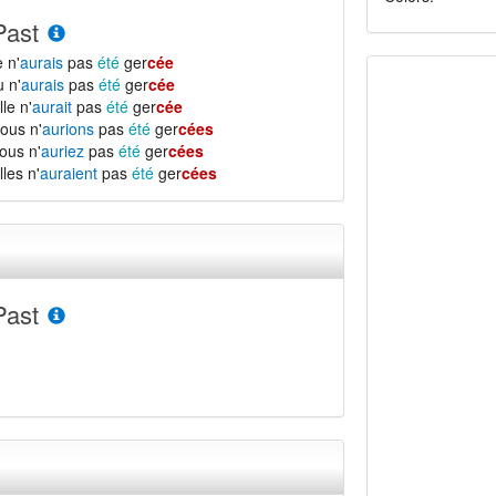
Past
e n'
aurais
pas
été
ger
cée
u n'
aurais
pas
été
ger
cée
lle n'
aurait
pas
été
ger
cée
ous n'
aurions
pas
été
ger
cées
ous n'
auriez
pas
été
ger
cées
lles n'
auraient
pas
été
ger
cées
Past