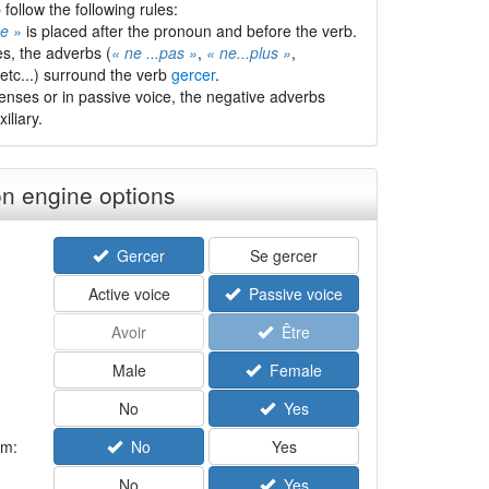
follow the following rules:
e »
is placed after the pronoun and before the verb.
es, the adverbs (
« ne ...pas »
,
« ne...plus »
,
 etc...) surround the verb
gercer
.
enses or in passive voice, the negative adverbs
iliary.
n engine options
Gercer
Se gercer
Active voice
Passive voice
Avoir
Être
Male
Female
No
Yes
rm:
No
Yes
No
Yes