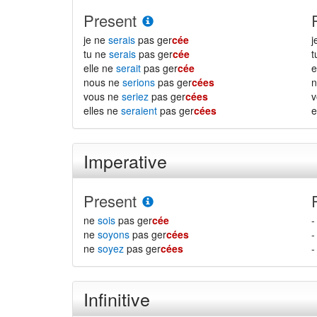
Present
je ne
serais
pas ger
cée
j
tu ne
serais
pas ger
cée
t
elle ne
serait
pas ger
cée
e
nous ne
serions
pas ger
cées
n
vous ne
seriez
pas ger
cées
v
elles ne
seraient
pas ger
cées
e
Imperative
Present
ne
sois
pas ger
cée
-
ne
soyons
pas ger
cées
-
ne
soyez
pas ger
cées
-
Infinitive