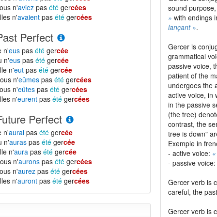
ous n'
aviez
pas
été
ger
cées
sound purpose,
lles n'
avaient
pas
été
ger
cées
»
with endings 
lançant »
.
Past Perfect
Gercer is conjug
e n'
eus
pas
été
ger
cée
grammatical voi
u n'
eus
pas
été
ger
cée
passive voice, 
lle n'
eut
pas
été
ger
cée
patient of the m
ous n'
eûmes
pas
été
ger
cées
undergoes the ac
ous n'
eûtes
pas
été
ger
cées
active voice, in
lles n'
eurent
pas
été
ger
cées
in the passive 
(the tree) denot
Future Perfect
contrast, the s
e n'
aurai
pas
été
ger
cée
tree is down" ar
u n'
auras
pas
été
ger
cée
Exemple in fren
lle n'
aura
pas
été
ger
cée
- active voice:
«
ous n'
aurons
pas
été
ger
cées
- passive voice
ous n'
aurez
pas
été
ger
cées
lles n'
auront
pas
été
ger
cées
Gercer verb is 
careful, the pas
Gercer verb is 