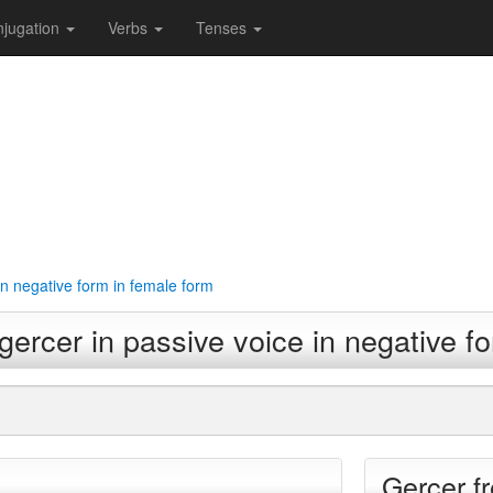
jugation
Verbs
Tenses
in negative form in female form
gercer in passive voice in negative f
Gercer f