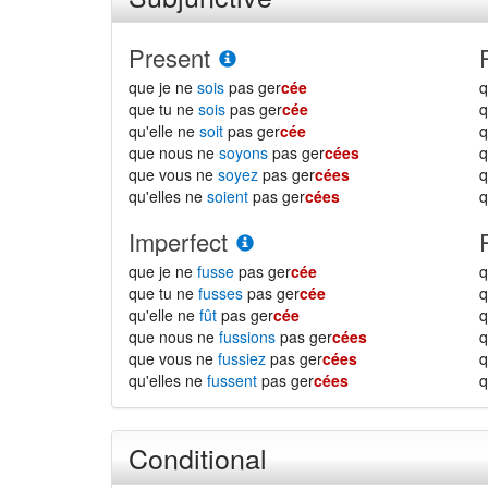
Present
que je ne
sois
pas ger
cée
q
que tu ne
sois
pas ger
cée
q
qu'elle ne
soit
pas ger
cée
q
que nous ne
soyons
pas ger
cées
q
que vous ne
soyez
pas ger
cées
q
qu'elles ne
soient
pas ger
cées
q
Imperfect
que je ne
fusse
pas ger
cée
q
que tu ne
fusses
pas ger
cée
q
qu'elle ne
fût
pas ger
cée
q
que nous ne
fussions
pas ger
cées
q
que vous ne
fussiez
pas ger
cées
q
qu'elles ne
fussent
pas ger
cées
q
Conditional