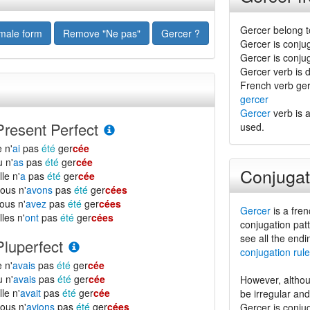
Gercer belong t
 male form
Remove "Ne pas"
Gercer ?
Gercer is conju
Gercer is conju
Gercer verb is di
French verb ger
gercer
Gercer
verb is a
Present Perfect
used.
e n'
ai
pas
été
ger
cée
u n'
as
pas
été
ger
cée
Conjugat
lle n'
a
pas
été
ger
cée
ous n'
avons
pas
été
ger
cées
ous n'
avez
pas
été
ger
cées
Gercer
is a fren
lles n'
ont
pas
été
ger
cées
conjugation patt
see all the endi
Pluperfect
conjugation rule
e n'
avais
pas
été
ger
cée
u n'
avais
pas
été
ger
cée
However, althou
lle n'
avait
pas
été
ger
cée
be irregular an
ous n'
avions
pas
été
ger
cées
Gercer is conju