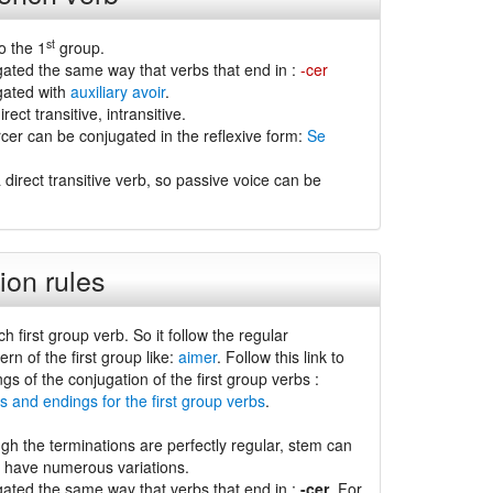
st
o the 1
group.
gated the same way that verbs that end in :
-cer
gated with
auxiliary avoir
.
rect transitive, intransitive.
cer can be conjugated in the reflexive form:
Se
 direct transitive verb, so passive voice can be
ion rules
ch first group verb. So it follow the regular
ern of the first group like:
aimer
. Follow this link to
ngs of the conjugation of the first group verbs :
s and endings for the first group verbs
.
gh the terminations are perfectly regular, stem can
d have numerous variations.
gated the same way that verbs that end in :
-cer
. For