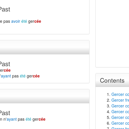
Past
ne pas
avoir
été
ger
cée
Past
er
cée
'
ayant
pas
été
ger
cée
Contents
Gercer co
Gercer fr
Gercer co
Past
Gercer co
Gercer co
n n'
ayant
pas
été
ger
cée
Gercer co
Gercer f