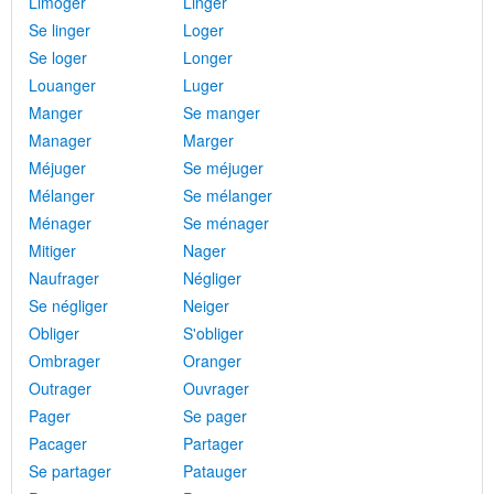
Limoger
Linger
Se linger
Loger
Se loger
Longer
Louanger
Luger
Manger
Se manger
Manager
Marger
Méjuger
Se méjuger
Mélanger
Se mélanger
Ménager
Se ménager
Mitiger
Nager
Naufrager
Négliger
Se négliger
Neiger
Obliger
S'obliger
Ombrager
Oranger
Outrager
Ouvrager
Pager
Se pager
Pacager
Partager
Se partager
Patauger