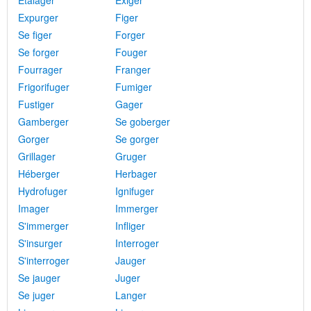
Étalager
Exiger
Expurger
Figer
Se figer
Forger
Se forger
Fouger
Fourrager
Franger
Frigorifuger
Fumiger
Fustiger
Gager
Gamberger
Se goberger
Gorger
Se gorger
Grillager
Gruger
Héberger
Herbager
Hydrofuger
Ignifuger
Imager
Immerger
S'immerger
Infliger
S'insurger
Interroger
S'interroger
Jauger
Se jauger
Juger
Se juger
Langer