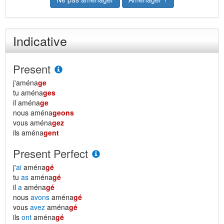
Indicative
Present
j'aména
ge
tu aména
ges
il aména
ge
nous aména
geons
vous aména
gez
ils aména
gent
Present Perfect
j'
ai
aména
gé
tu
as
aména
gé
il
a
aména
gé
nous
avons
aména
gé
vous
avez
aména
gé
ils
ont
aména
gé