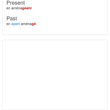
Present
en aména
geant
Past
en
ayant
aména
gé