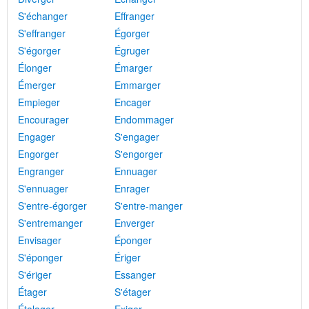
S'échanger
Effranger
S'effranger
Égorger
S'égorger
Égruger
Élonger
Émarger
Émerger
Emmarger
Empieger
Encager
Encourager
Endommager
Engager
S'engager
Engorger
S'engorger
Engranger
Ennuager
S'ennuager
Enrager
S'entre-égorger
S'entre-manger
S'entremanger
Enverger
Envisager
Éponger
S'éponger
Ériger
S'ériger
Essanger
Étager
S'étager