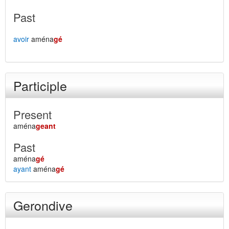
Past
avoir
aména
gé
Participle
Present
aména
geant
Past
aména
gé
ayant
aména
gé
Gerondive