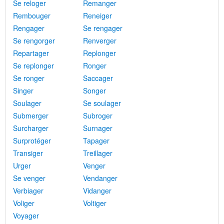
Se reloger
Remanger
Rembouger
Reneiger
Rengager
Se rengager
Se rengorger
Renverger
Repartager
Replonger
Se replonger
Ronger
Se ronger
Saccager
Singer
Songer
Soulager
Se soulager
Submerger
Subroger
Surcharger
Surnager
Surprotéger
Tapager
Transiger
Treillager
Urger
Venger
Se venger
Vendanger
Verbiager
Vidanger
Voliger
Voltiger
Voyager