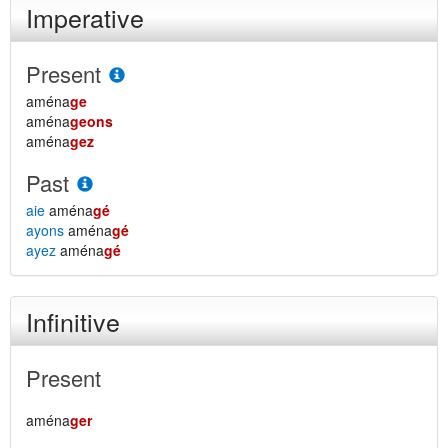
Imperative
Present
aména
ge
aména
geons
aména
gez
Past
aie
aména
gé
ayons
aména
gé
ayez
aména
gé
Infinitive
Present
aména
ger