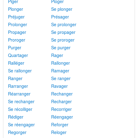
Piger
Pioger
Plonger
Se plonger
Préjuger
Présager
Prolonger
Se prolonger
Propager
Se propager
Proroger
Se proroger
Purger
Se purger
Quartager
Rager
Ralléger
Rallonger
Se rallonger
Ramager
Ranger
Se ranger
Rarranger
Ravager
Réarranger
Rechanger
Se rechanger
Recharger
Se récolliger
Recorriger
Rédiger
Réengager
Se réengager
Reforger
Regorger
Reloger