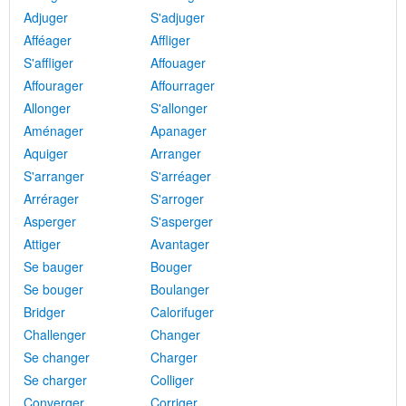
Adjuger
S'adjuger
Afféager
Affliger
S'affliger
Affouager
Affourager
Affourrager
Allonger
S'allonger
Aménager
Apanager
Aquiger
Arranger
S'arranger
S'arréager
Arrérager
S'arroger
Asperger
S'asperger
Attiger
Avantager
Se bauger
Bouger
Se bouger
Boulanger
Bridger
Calorifuger
Challenger
Changer
Se changer
Charger
Se charger
Colliger
Converger
Corriger