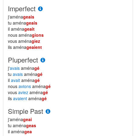
Imperfect
j'aména
geais
tu aména
geais
il aména
geait
nous aména
gions
vous aména
giez
ils aména
geaient
Pluperfect
j'
avais
aména
gé
tu
avais
aména
gé
il
avait
aména
gé
nous
avions
aména
gé
vous
aviez
aména
gé
ils
avaient
aména
gé
Simple Past
j'aména
geai
tu aména
geas
il aména
gea