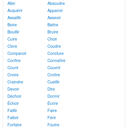
Aller
Absoudre
Acquérir
Apparoir
Assaillir
Asseoir
Boire
Battre
Bouillir
Bruire
Cuire
Choir
Clore
Coudre
Comparoir
Conclure
Confire
Connaître
Courir
Couvrir
Croire
Croître
Craindre
Cueillir
Devoir
Dire
Déchoir
Dormir
Échoir
Écrire
Faillir
Faire
Falloir
Férir
Forfaire
Foutre