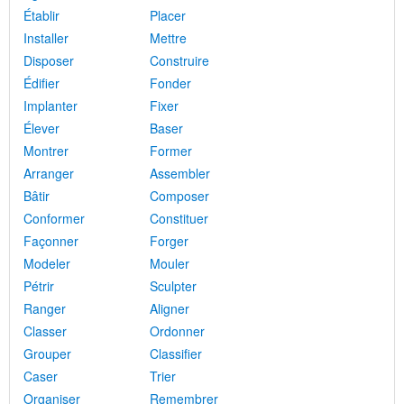
Établir
Placer
Installer
Mettre
Disposer
Construire
Édifier
Fonder
Implanter
Fixer
Élever
Baser
Montrer
Former
Arranger
Assembler
Bâtir
Composer
Conformer
Constituer
Façonner
Forger
Modeler
Mouler
Pétrir
Sculpter
Ranger
Aligner
Classer
Ordonner
Grouper
Classifier
Caser
Trier
Organiser
Remembrer