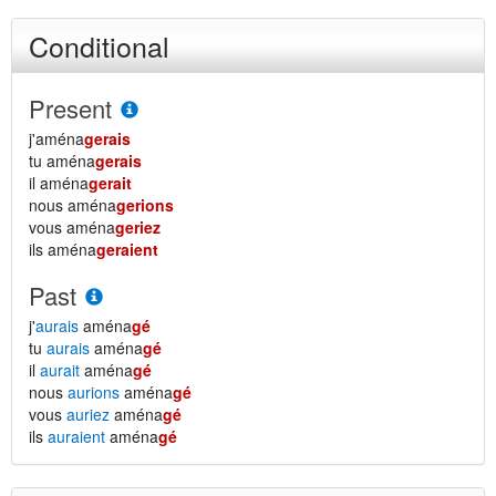
Conditional
Present
j'aména
gerais
tu aména
gerais
il aména
gerait
nous aména
gerions
vous aména
geriez
ils aména
geraient
Past
j'
aurais
aména
gé
tu
aurais
aména
gé
il
aurait
aména
gé
nous
aurions
aména
gé
vous
auriez
aména
gé
ils
auraient
aména
gé