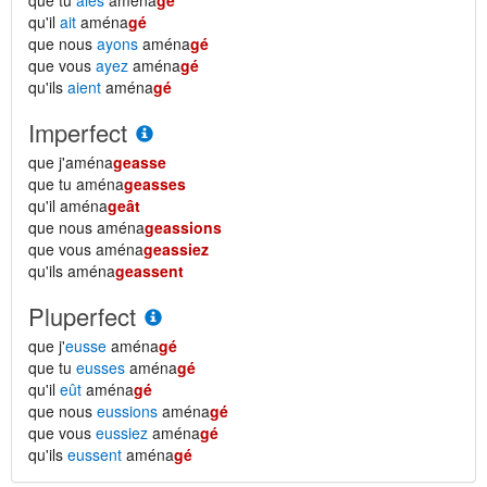
que tu
aies
aména
gé
qu'il
ait
aména
gé
que nous
ayons
aména
gé
que vous
ayez
aména
gé
qu'ils
aient
aména
gé
Imperfect
que j'aména
geasse
que tu aména
geasses
qu'il aména
geât
que nous aména
geassions
que vous aména
geassiez
qu'ils aména
geassent
Pluperfect
que j'
eusse
aména
gé
que tu
eusses
aména
gé
qu'il
eût
aména
gé
que nous
eussions
aména
gé
que vous
eussiez
aména
gé
qu'ils
eussent
aména
gé