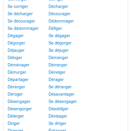
Se corriger
Décharger
Se décharger
Décourager
Se décourager
Dédommager
Se dédommager
Défiger
Dégager
Se dégager
Dégorger
Se dégorger
Déjauger
Se déjuger
Déloger
Démanger
Déménager
Démerger
Démurger
Déneiger
Départager
Dérager
Déranger
Se déranger
Déroger
Désavantager
Désengager
Se désengager
Désengorger
Désobliger
Déterger
Dévisager
Diriger
Se diriger
Diverger
Échanger