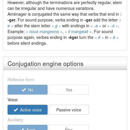
However, although the terminations are perfectly regular, stem
can be irregular and have numerous variations.
Aménager is conjugated the same way that verbs that end in :
-ger
. For sound purpose, verbs ending in
-ger
add the letter
«
e »
after the stem letter
« g »
with endings in
« -a »
or
« -o »
.
Example:
« nous mangeons »
,
« il mangeait »
. For sound
purpose again, verbes ending in
-éger
turn the
« é »
in
« è »
before silent endings.
Conjugation engine options
Reflexive form:
No
Yes
Voice:
Active voice
Passive voice
Auxiliary:
Avoir
Être