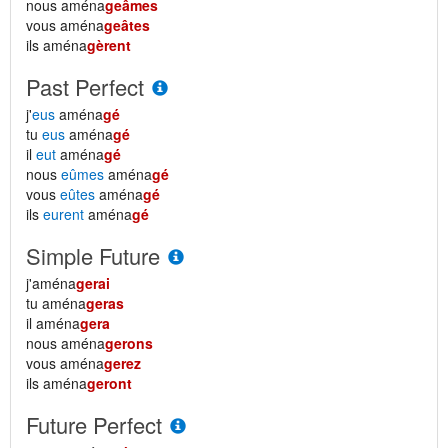
nous aména
geâmes
vous aména
geâtes
ils aména
gèrent
Past Perfect
j'
eus
aména
gé
tu
eus
aména
gé
il
eut
aména
gé
nous
eûmes
aména
gé
vous
eûtes
aména
gé
ils
eurent
aména
gé
Simple Future
j'aména
gerai
tu aména
geras
il aména
gera
nous aména
gerons
vous aména
gerez
ils aména
geront
Future Perfect