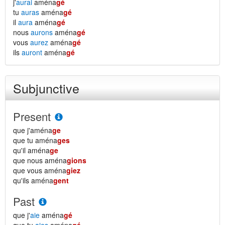
j'
aurai
aména
gé
tu
auras
aména
gé
il
aura
aména
gé
nous
aurons
aména
gé
vous
aurez
aména
gé
ils
auront
aména
gé
Subjunctive
Present
que j'aména
ge
que tu aména
ges
qu'il aména
ge
que nous aména
gions
que vous aména
giez
qu'ils aména
gent
Past
que j'
aie
aména
gé