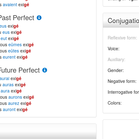
ls
avaient
exi
gé
Past Perfect
Conjugatio
eus
exi
gé
tu
eus
exi
gé
Reflexive form:
l
eut
exi
gé
nous
eûmes
exi
gé
Voice:
vous
eûtes
exi
gé
ls
eurent
exi
gé
Auxiliary:
Future Perfect
Gender:
aurai
exi
gé
Negative form:
tu
auras
exi
gé
l
aura
exi
gé
Interrogative fo
nous
aurons
exi
gé
Colors:
vous
aurez
exi
gé
ls
auront
exi
gé