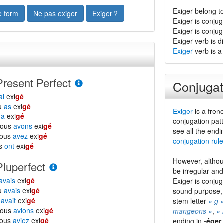
Exiger belong to
e form
Ne pas exiger
Exiger ?
Exiger is conju
Exiger is conju
Exiger verb is di
Exiger
verb is a
Present Perfect
Conjugat
ai
exi
gé
tu
as
exi
gé
Exiger
is a frenc
l
a
exi
gé
conjugation patt
nous
avons
exi
gé
see all the endi
vous
avez
exi
gé
conjugation rule
ls
ont
exi
gé
However, althou
Pluperfect
be irregular an
avais
exi
gé
Exiger is conju
tu
avais
exi
gé
sound purpose,
l
avait
exi
gé
stem letter
« g 
nous
avions
exi
gé
mangeons »
,
« 
vous
aviez
exi
gé
ending in
-éger