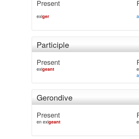
Present
exi
ger
a
Participle
Present
exi
geant
e
a
Gerondive
Present
en exi
geant