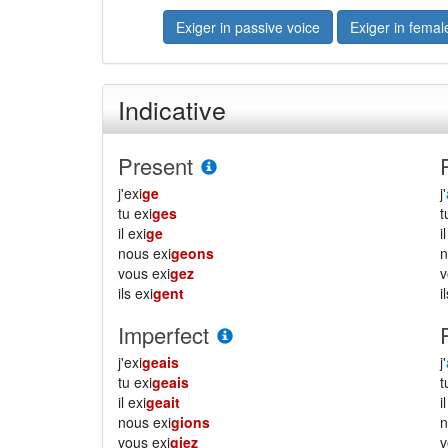
Exiger in passive voice
Exiger in femal
Indicative
Present
j'exi
ge
j'
tu exi
ges
il exi
ge
i
nous exi
geons
vous exi
gez
ils exi
gent
i
Imperfect
j'exi
geais
j'
tu exi
geais
il exi
geait
i
nous exi
gions
vous exi
giez