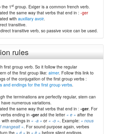
st
 the 1
group. Exiger is a common french verb.
gated the same way that verbs that end in :
-ger
gated with
auxiliary avoir
.
rect transitive.
 direct transitive verb, so passive voice can be used.
ion rules
h first group verb. So it follow the regular
ern of the first group like:
aimer
. Follow this link to
ngs of the conjugation of the first group verbs :
s and endings for the first group verbs
.
gh the terminations are perfectly regular, stem can
d have numerous variations.
gated the same way that verbs that end in :
-ger
. For
 verbs ending in
-ger
add the letter
« e »
after the
»
with endings in
« -a »
or
« -o »
. Example:
« nous
il mangeait »
. For sound purpose again, verbes
turn the
« é »
in
« è »
before silent endings.