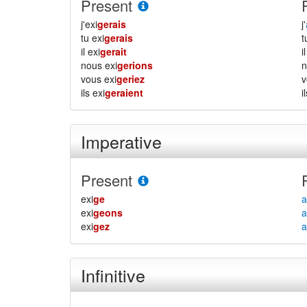
Present
j'exi
gerais
j'
tu exi
gerais
il exi
gerait
i
nous exi
gerions
vous exi
geriez
ils exi
geraient
i
Imperative
Present
exi
ge
a
exi
geons
a
exi
gez
a
Infinitive