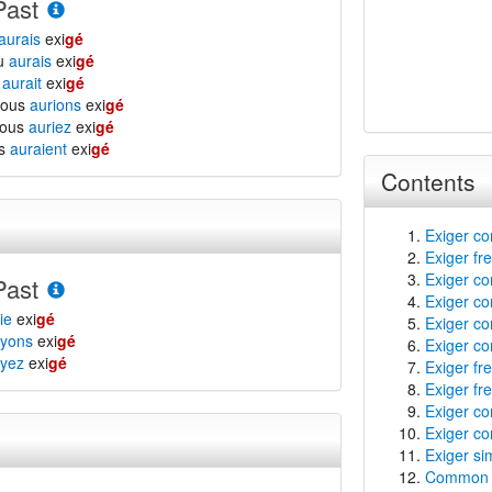
Past
aurais
exi
gé
tu
aurais
exi
gé
l
aurait
exi
gé
nous
aurions
exi
gé
vous
auriez
exi
gé
ls
auraient
exi
gé
Contents
Exiger co
Exiger fr
Exiger con
Past
Exiger co
ie
exi
gé
Exiger co
yons
exi
gé
Exiger co
yez
exi
gé
Exiger f
Exiger fre
Exiger con
Exiger con
Exiger si
Common f