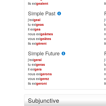
ils exi
geaient
i
Simple Past
j'exi
geai
j'
tu exi
geas
il exi
gea
i
nous exi
geâmes
vous exi
geâtes
ils exi
gèrent
i
Simple Future
j'exi
gerai
j'
tu exi
geras
il exi
gera
i
nous exi
gerons
vous exi
gerez
ils exi
geront
i
Subjunctive