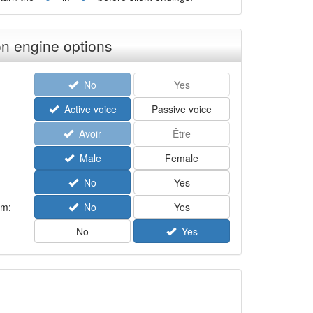
n engine options
No
Yes
Active voice
Passive voice
Avoir
Être
Male
Female
No
Yes
rm:
No
Yes
No
Yes