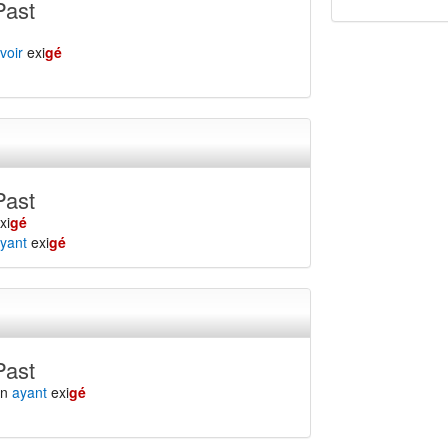
Past
voir
exi
gé
Past
xi
gé
yant
exi
gé
Past
en
ayant
exi
gé