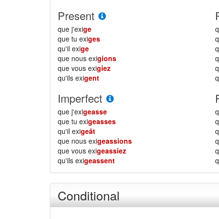
Present
que j'exi
ge
q
que tu exi
ges
q
qu'il exi
ge
q
que nous exi
gions
que vous exi
giez
qu'ils exi
gent
q
Imperfect
que j'exi
geasse
q
que tu exi
geasses
q
qu'il exi
geât
q
que nous exi
geassions
que vous exi
geassiez
qu'ils exi
geassent
q
Conditional