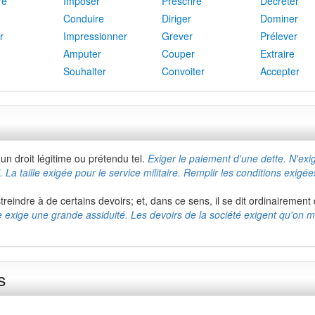
re
Imposer
Prescrire
Décréter
Conduire
Diriger
Dominer
r
Impressionner
Grever
Prélever
Amputer
Couper
Extraire
Souhaiter
Convoiter
Accepter
 droit légitime ou prétendu tel.
Exiger le paiement d'une dette. N'ex
La taille exigée pour le service militaire. Remplir les conditions exigée
astreindre à de certains devoirs; et, dans ce sens, il se dit ordinairem
ce exige une grande assiduité. Les devoirs de la société exigent qu'on 
s