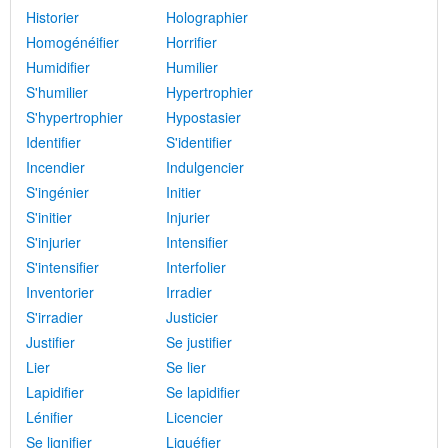
Historier
Holographier
Homogénéifier
Horrifier
Humidifier
Humilier
S'humilier
Hypertrophier
S'hypertrophier
Hypostasier
Identifier
S'identifier
Incendier
Indulgencier
S'ingénier
Initier
S'initier
Injurier
S'injurier
Intensifier
S'intensifier
Interfolier
Inventorier
Irradier
S'irradier
Justicier
Justifier
Se justifier
Lier
Se lier
Lapidifier
Se lapidifier
Lénifier
Licencier
Se lignifier
Liquéfier