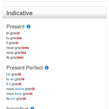
Indicative
Present
je grac
ie
tu grac
ies
il grac
ie
nous grac
ions
vous grac
iez
ils grac
ient
Present Perfect
j'
ai
grac
ié
tu
as
grac
ié
il
a
grac
ié
nous
avons
grac
ié
vous
avez
grac
ié
ils
ont
grac
ié
Imperfect