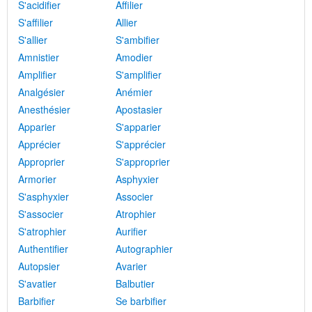
S'acidifier
Affilier
S'affilier
Allier
S'allier
S'ambifier
Amnistier
Amodier
Amplifier
S'amplifier
Analgésier
Anémier
Anesthésier
Apostasier
Apparier
S'apparier
Apprécier
S'apprécier
Approprier
S'approprier
Armorier
Asphyxier
S'asphyxier
Associer
S'associer
Atrophier
S'atrophier
Aurifier
Authentifier
Autographier
Autopsier
Avarier
S'avatier
Balbutier
Barbifier
Se barbifier