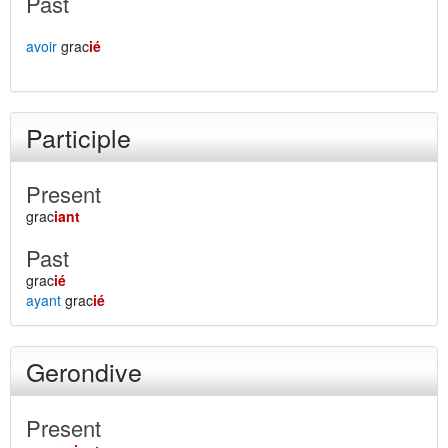
Past
avoir
grac
ié
Participle
Present
grac
iant
Past
grac
ié
ayant
grac
ié
Gerondive
Present