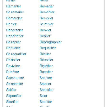
Réifier
Relier
Remanier
Remarier
Se remarier
Remédier
Remercier
Remplier
Renier
Se renier
Rengracier
Renvier
Répertorier
Replier
Se replier
Reprographier
Répudier
Requalifier
Se requalifier
Résilier
Résinifier
Réunifier
Revivifier
Rigidifier
Rubéfier
Russifier
Saccharifier
Sacrifier
Se sacrifier
Salarier
Salifier
Sanctifier
Saponifier
Scier
Scarifier
Scorifier