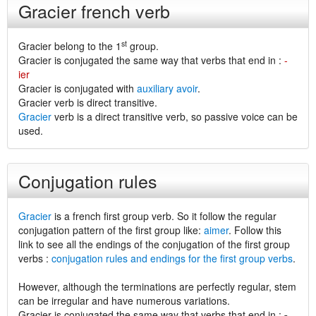
Gracier french verb
st
Gracier belong to the 1
group.
Gracier is conjugated the same way that verbs that end in :
-
ier
Gracier is conjugated with
auxiliary avoir
.
Gracier verb is direct transitive.
Gracier
verb is a direct transitive verb, so passive voice can be
used.
Conjugation rules
Gracier
is a french first group verb. So it follow the regular
conjugation pattern of the first group like:
aimer
. Follow this
link to see all the endings of the conjugation of the first group
verbs :
conjugation rules and endings for the first group verbs
.
However, although the terminations are perfectly regular, stem
can be irregular and have numerous variations.
Gracier is conjugated the same way that verbs that end in :
-