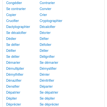
Congédier
Contrarier
Se contrarier
Convier
Copier
Crier
Crucifier
Cryptographier
Dactylographier
Décalcifier
Se décalcifier
Décrier
Dédier
Défier
Se défier
Défolier
Déifier
Délier
Se délier
Délignifier
Démarier
Se démarier
Démultiplier
Démystifier
Démythifier
Dénier
Dénazifier
Dénitrifier
Densifier
Déparier
Dépatrier
Se dépatrier
Déplier
Se déplier
Déprécier
Se déprécier