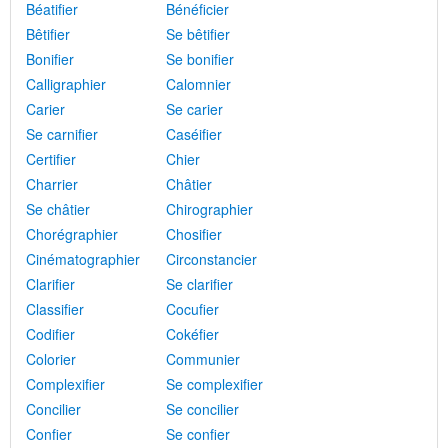
Béatifier
Bénéficier
Bêtifier
Se bêtifier
Bonifier
Se bonifier
Calligraphier
Calomnier
Carier
Se carier
Se carnifier
Caséifier
Certifier
Chier
Charrier
Châtier
Se châtier
Chirographier
Chorégraphier
Chosifier
Cinématographier
Circonstancier
Clarifier
Se clarifier
Classifier
Cocufier
Codifier
Cokéfier
Colorier
Communier
Complexifier
Se complexifier
Concilier
Se concilier
Confier
Se confier