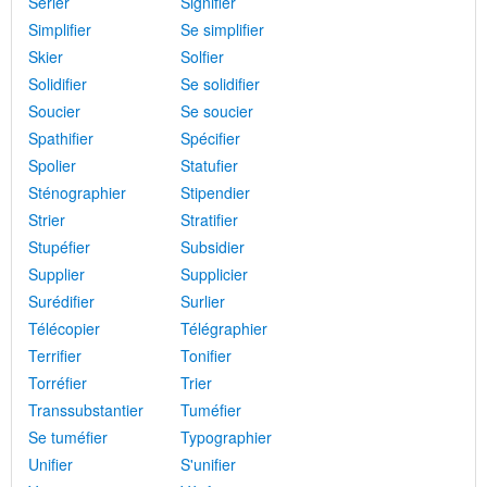
Sérier
Signifier
Simplifier
Se simplifier
Skier
Solfier
Solidifier
Se solidifier
Soucier
Se soucier
Spathifier
Spécifier
Spolier
Statufier
Sténographier
Stipendier
Strier
Stratifier
Stupéfier
Subsidier
Supplier
Supplicier
Surédifier
Surlier
Télécopier
Télégraphier
Terrifier
Tonifier
Torréfier
Trier
Transsubstantier
Tuméfier
Se tuméfier
Typographier
Unifier
S'unifier