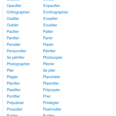
Opacifier
S'opacifier
Orthographier
S'orthographier
Ossifier
S'ossifier
Oublier
S'oublier
Pacifier
Pallier
Panifier
Parier
Parodier
Pepier
Personnifier
Pétrifier
Se pétrifier
Photocopier
Photographier
Pilorier
Plier
Se plier
Plagier
Planchéier
Planifier
Plasmifier
Plastifier
Polycopier
Pontifier
Prier
Préjudicier
Privilégier
Prosodier
Psalmodier
Publier
Purifier