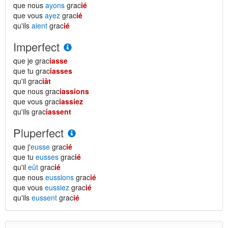
que nous
ayons
grac
ié
que vous
ayez
grac
ié
qu'ils
aient
grac
ié
Imperfect
que je grac
iasse
que tu grac
iasses
qu'il grac
iât
que nous grac
iassions
que vous grac
iassiez
qu'ils grac
iassent
Pluperfect
que j'
eusse
grac
ié
que tu
eusses
grac
ié
qu'il
eût
grac
ié
que nous
eussions
grac
ié
que vous
eussiez
grac
ié
qu'ils
eussent
grac
ié