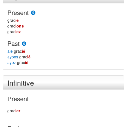
Present
grac
ie
grac
ions
grac
iez
Past
aie
grac
ié
ayons
grac
ié
ayez
grac
ié
Infinitive
Present
grac
ier