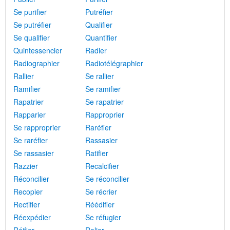
Se purifier
Putréfier
Se putréfier
Qualifier
Se qualifier
Quantifier
Quintessencier
Radier
Radiographier
Radiotélégraphier
Rallier
Se rallier
Ramifier
Se ramifier
Rapatrier
Se rapatrier
Rapparier
Rapproprier
Se rapproprier
Raréfier
Se raréfier
Rassasier
Se rassasier
Ratifier
Razzier
Recalcifier
Réconcilier
Se réconcilier
Recopier
Se récrier
Rectifier
Réédifier
Réexpédier
Se réfugier