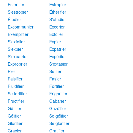
Estérifier
Estropier
S'estropier
Éthérifier
Étudier
S'étudier
Excommunier
Excorier
Exemplifier
Exfolier
S'exfolier
Expier
S'expier
Expatrier
S'expatrier
Expédier
Exproprier
S'extasier
Fier
Se fier
Falsifier
Fasier
Fluidifier
Fortifier
Se fortifier
Frigorifier
Fructifier
Gabarier
Gâtifier
Gazéifier
Gélifier
Se gélifier
Glorifier
Se glorifier
Gracier
Gratifier