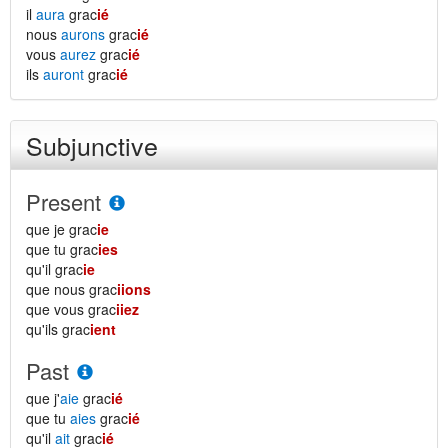
il
aura
grac
ié
nous
aurons
grac
ié
vous
aurez
grac
ié
ils
auront
grac
ié
Subjunctive
Present
que je grac
ie
que tu grac
ies
qu'il grac
ie
que nous grac
iions
que vous grac
iiez
qu'ils grac
ient
Past
que j'
aie
grac
ié
que tu
aies
grac
ié
qu'il
ait
grac
ié