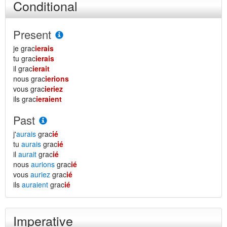
Conditional
Present
je grac
ierais
tu grac
ierais
il grac
ierait
nous grac
ierions
vous grac
ieriez
ils grac
ieraient
Past
j'
aurais
grac
ié
tu
aurais
grac
ié
il
aurait
grac
ié
nous
aurions
grac
ié
vous
auriez
grac
ié
ils
auraient
grac
ié
Imperative