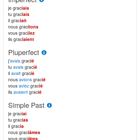
je grac
iais
tu grac
iais
il grac
iait
nous grac
iions
vous grac
iiez
ils grac
iaient
Pluperfect
j'
avais
grac
ié
tu
avais
grac
ié
il
avait
grac
ié
nous
avions
grac
ié
vous
aviez
grac
ié
ils
avaient
grac
ié
Simple Past
je grac
iai
tu grac
ias
il grac
ia
nous grac
iâmes
vous grac
iâtes