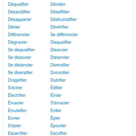
Déqualifier
Dérelier
Désacidifier
Désaffilier
Désapparier
Déshumidifier
Dévier
Dévitrifier
Différencier
Se différencier
Disgracier
Disqualifier
Se disqualifier
Dissocier
Se dissocier
Distancier
Se distancier
Diversifier
Se diversifier
Domicilier
Dragéifier
Dulcifier
S'écrier
Édifier
Électrifier
Émier
Émacier
S'émacier
Émulsifier
Enlier
Envier
Épier
S'épier
Époutier
Escarrifier
Escoffier