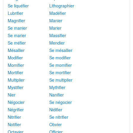
Se liquéfier
Lithographier
Lubrifier
Madéfier
Magnifier
Manier
Se manier
Marier
Se marier
Massifier
Se méfier
Mendier
Mésallier
Se mésallier
Modifier
Se modifier
Momifier
Se momifier
Mortifier
Se mortifier
Multiplier
Se multiplier
Mystifier
Mythifier
Nier
Nanifier
Négocier
Se négocier
Négrifier
Nidifier
Nitrifier
Se nitrifier
Notifier
Obvier
Octavier
Officier