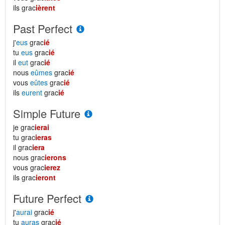
ils grac
ièrent
Past Perfect
j'
eus
grac
ié
tu
eus
grac
ié
il
eut
grac
ié
nous
eûmes
grac
ié
vous
eûtes
grac
ié
ils
eurent
grac
ié
Simple Future
je grac
ierai
tu grac
ieras
il grac
iera
nous grac
ierons
vous grac
ierez
ils grac
ieront
Future Perfect
j'
aurai
grac
ié
tu
auras
grac
ié