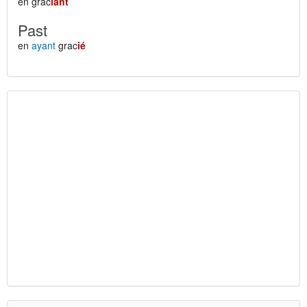
en grac
iant
Past
en
ayant
grac
ié