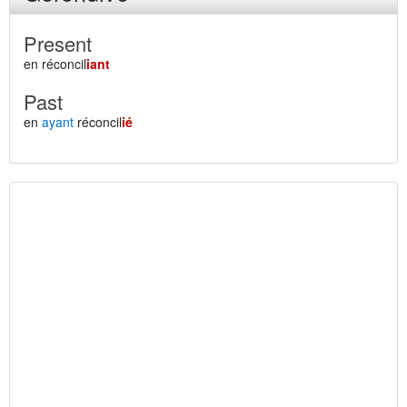
Present
en réconcil
iant
Past
en
ayant
réconcil
ié