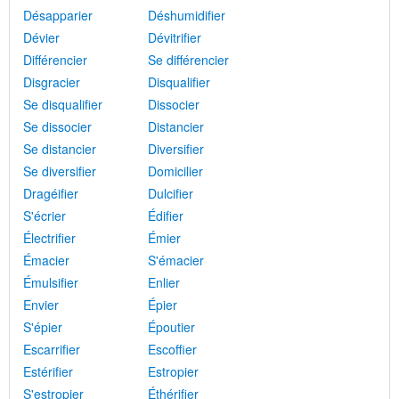
Désapparier
Déshumidifier
Dévier
Dévitrifier
Différencier
Se différencier
Disgracier
Disqualifier
Se disqualifier
Dissocier
Se dissocier
Distancier
Se distancier
Diversifier
Se diversifier
Domicilier
Dragéifier
Dulcifier
S'écrier
Édifier
Électrifier
Émier
Émacier
S'émacier
Émulsifier
Enlier
Envier
Épier
S'épier
Époutier
Escarrifier
Escoffier
Estérifier
Estropier
S'estropier
Éthérifier