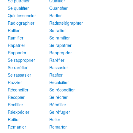
Se putréfier
Qualifier
Se qualifier
Quantifier
Quintessencier
Radier
Radiographier
Radiotélégraphier
Rallier
Se rallier
Ramifier
Se ramifier
Rapatrier
Se rapatrier
Rapparier
Rapproprier
Se rapproprier
Raréfier
Se raréfier
Rassasier
Se rassasier
Ratifier
Razzier
Recalcifier
Réconcilier
Se réconcilier
Recopier
Se récrier
Rectifier
Réédifier
Réexpédier
Se réfugier
Réifier
Relier
Remanier
Remarier