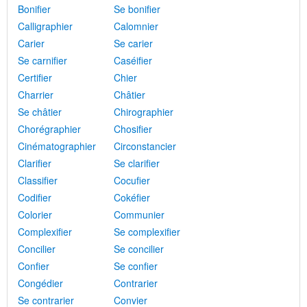
Bonifier
Se bonifier
Calligraphier
Calomnier
Carier
Se carier
Se carnifier
Caséifier
Certifier
Chier
Charrier
Châtier
Se châtier
Chirographier
Chorégraphier
Chosifier
Cinématographier
Circonstancier
Clarifier
Se clarifier
Classifier
Cocufier
Codifier
Cokéfier
Colorier
Communier
Complexifier
Se complexifier
Concilier
Se concilier
Confier
Se confier
Congédier
Contrarier
Se contrarier
Convier