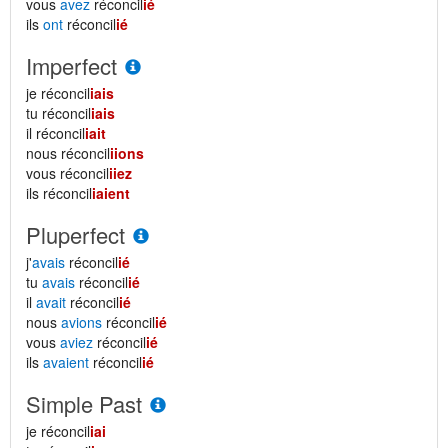
vous
avez
réconcil
ié
ils
ont
réconcil
ié
Imperfect
je réconcil
iais
tu réconcil
iais
il réconcil
iait
nous réconcil
iions
vous réconcil
iiez
ils réconcil
iaient
Pluperfect
j'
avais
réconcil
ié
tu
avais
réconcil
ié
il
avait
réconcil
ié
nous
avions
réconcil
ié
vous
aviez
réconcil
ié
ils
avaient
réconcil
ié
Simple Past
je réconcil
iai