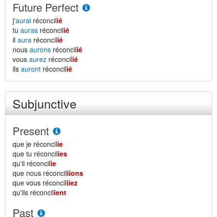
Future Perfect
j'
aurai
réconcil
ié
tu
auras
réconcil
ié
il
aura
réconcil
ié
nous
aurons
réconcil
ié
vous
aurez
réconcil
ié
ils
auront
réconcil
ié
Subjunctive
Present
que je réconcil
ie
que tu réconcil
ies
qu'il réconcil
ie
que nous réconcil
iions
que vous réconcil
iiez
qu'ils réconcil
ient
Past