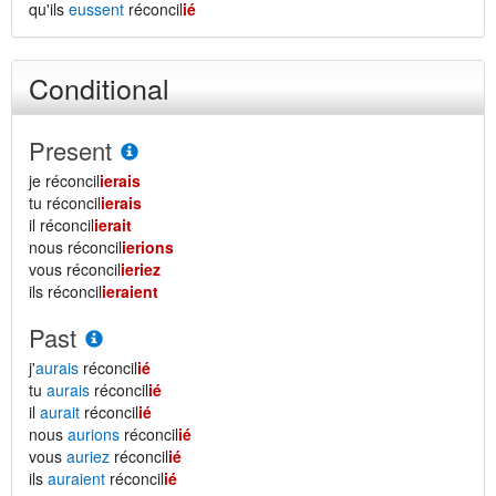
qu'ils
eussent
réconcil
ié
Conditional
Present
je réconcil
ierais
tu réconcil
ierais
il réconcil
ierait
nous réconcil
ierions
vous réconcil
ieriez
ils réconcil
ieraient
Past
j'
aurais
réconcil
ié
tu
aurais
réconcil
ié
il
aurait
réconcil
ié
nous
aurions
réconcil
ié
vous
auriez
réconcil
ié
ils
auraient
réconcil
ié