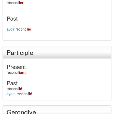
réconcil
ier
Past
avoir
réconcil
ié
Participle
Present
réconcil
iant
Past
réconcil
ié
ayant
réconcil
ié
Gerondive