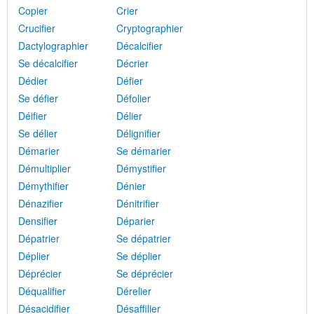
Copier
Crier
Crucifier
Cryptographier
Dactylographier
Décalcifier
Se décalcifier
Décrier
Dédier
Défier
Se défier
Défolier
Déifier
Délier
Se délier
Délignifier
Démarier
Se démarier
Démultiplier
Démystifier
Démythifier
Dénier
Dénazifier
Dénitrifier
Densifier
Déparier
Dépatrier
Se dépatrier
Déplier
Se déplier
Déprécier
Se déprécier
Déqualifier
Dérelier
Désacidifier
Désaffilier