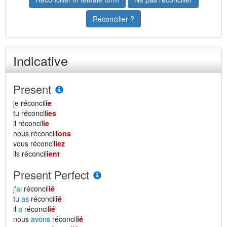
Réconcilier ?
Indicative
Present
je réconcil
ie
tu réconcil
ies
il réconcil
ie
nous réconcil
ions
vous réconcil
iez
ils réconcil
ient
Present Perfect
j'
ai
réconcil
ié
tu
as
réconcil
ié
il
a
réconcil
ié
nous
avons
réconcil
ié