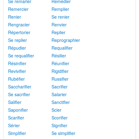
Se remarier
Remédier
Remercier
Remplier
Renier
Se renier
Rengracier
Renvier
Répertorier
Replier
Se replier
Reprographier
Répudier
Requalifier
Se requalifier
Résilier
Résinifier
Réunifier
Revivifier
Rigidifier
Rubéfier
Russifier
Saccharifier
Sacrifier
Se sacrifier
Salarier
Salifier
Sanctifier
Saponifier
Scier
Scarifier
Scorifier
Sérier
Signifier
Simplifier
Se simplifier