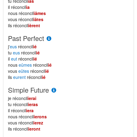
tu réconcil
ias
il réconcil
ia
nous réconcil
iâmes
vous réconcil
iâtes
ils réconcil
ièrent
Past Perfect
j'
eus
réconcil
ié
tu
eus
réconcil
ié
il
eut
réconcil
ié
nous
eûmes
réconcil
ié
vous
eûtes
réconcil
ié
ils
eurent
réconcil
ié
Simple Future
je réconcil
ierai
tu réconcil
ieras
il réconcil
iera
nous réconcil
ierons
vous réconcil
ierez
ils réconcil
ieront