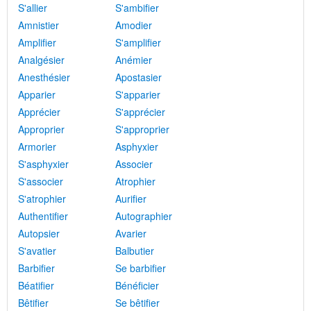
S'allier
S'ambifier
Amnistier
Amodier
Amplifier
S'amplifier
Analgésier
Anémier
Anesthésier
Apostasier
Apparier
S'apparier
Apprécier
S'apprécier
Approprier
S'approprier
Armorier
Asphyxier
S'asphyxier
Associer
S'associer
Atrophier
S'atrophier
Aurifier
Authentifier
Autographier
Autopsier
Avarier
S'avatier
Balbutier
Barbifier
Se barbifier
Béatifier
Bénéficier
Bêtifier
Se bêtifier