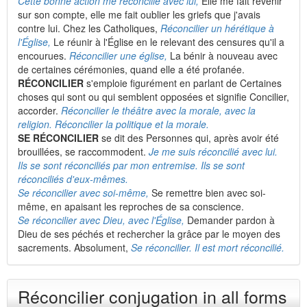
Cette bonne action me réconcilie avec lui,
Elle me fait revenir
sur son compte, elle me fait oublier les griefs que j'avais
contre lui. Chez les Catholiques,
Réconcilier un hérétique à
l'Église,
Le réunir à l'Église en le relevant des censures qu'il a
encourues.
Réconcilier une église,
La bénir à nouveau avec
de certaines cérémonies, quand elle a été profanée.
RÉCONCILIER
s'emploie figurément en parlant de Certaines
choses qui sont ou qui semblent opposées et signifie Concilier,
accorder.
Réconcilier le théâtre avec la morale, avec la
religion. Réconcilier la politique et la morale.
SE RÉCONCILIER
se dit des Personnes qui, après avoir été
brouillées, se raccommodent.
Je me suis réconcilié avec lui.
Ils se sont réconciliés par mon entremise. Ils se sont
réconciliés d'eux-mêmes.
Se réconcilier avec soi-même,
Se remettre bien avec soi-
même, en apaisant les reproches de sa conscience.
Se réconcilier avec Dieu, avec l'Église,
Demander pardon à
Dieu de ses péchés et rechercher la grâce par le moyen des
sacrements. Absolument,
Se réconcilier. Il est mort réconcilié.
Réconcilier conjugation in all forms