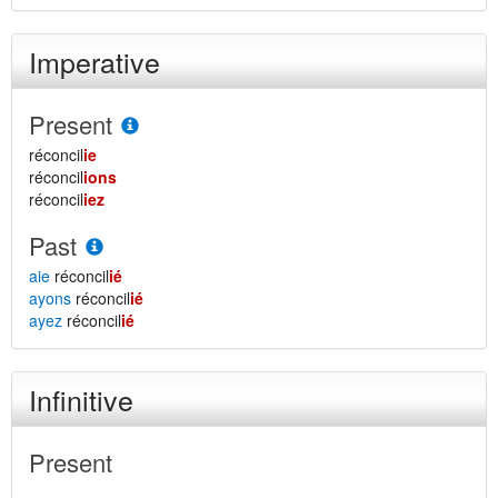
Imperative
Present
réconcil
ie
réconcil
ions
réconcil
iez
Past
aie
réconcil
ié
ayons
réconcil
ié
ayez
réconcil
ié
Infinitive
Present