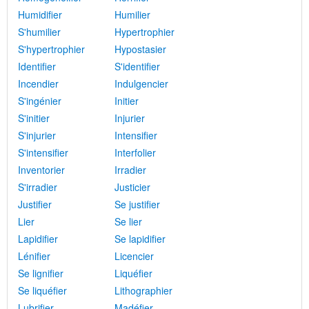
Humidifier
Humilier
S'humilier
Hypertrophier
S'hypertrophier
Hypostasier
Identifier
S'identifier
Incendier
Indulgencier
S'ingénier
Initier
S'initier
Injurier
S'injurier
Intensifier
S'intensifier
Interfolier
Inventorier
Irradier
S'irradier
Justicier
Justifier
Se justifier
Lier
Se lier
Lapidifier
Se lapidifier
Lénifier
Licencier
Se lignifier
Liquéfier
Se liquéfier
Lithographier
Lubrifier
Madéfier