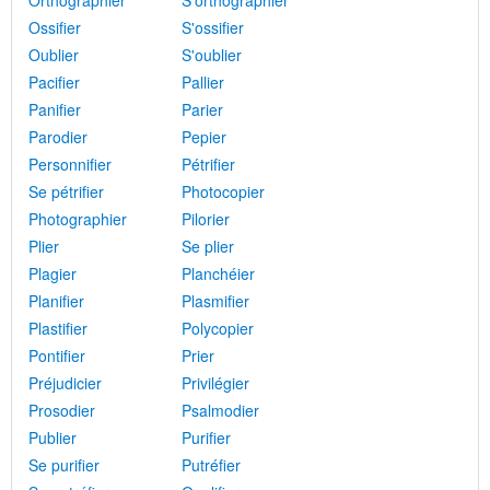
Orthographier
S'orthographier
Ossifier
S'ossifier
Oublier
S'oublier
Pacifier
Pallier
Panifier
Parier
Parodier
Pepier
Personnifier
Pétrifier
Se pétrifier
Photocopier
Photographier
Pilorier
Plier
Se plier
Plagier
Planchéier
Planifier
Plasmifier
Plastifier
Polycopier
Pontifier
Prier
Préjudicier
Privilégier
Prosodier
Psalmodier
Publier
Purifier
Se purifier
Putréfier