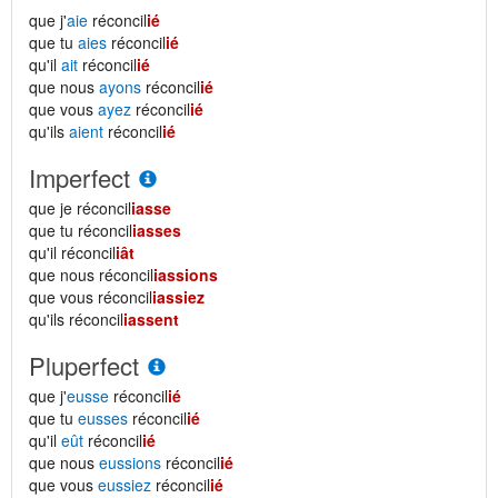
que j'
aie
réconcil
ié
que tu
aies
réconcil
ié
qu'il
ait
réconcil
ié
que nous
ayons
réconcil
ié
que vous
ayez
réconcil
ié
qu'ils
aient
réconcil
ié
Imperfect
que je réconcil
iasse
que tu réconcil
iasses
qu'il réconcil
iât
que nous réconcil
iassions
que vous réconcil
iassiez
qu'ils réconcil
iassent
Pluperfect
que j'
eusse
réconcil
ié
que tu
eusses
réconcil
ié
qu'il
eût
réconcil
ié
que nous
eussions
réconcil
ié
que vous
eussiez
réconcil
ié