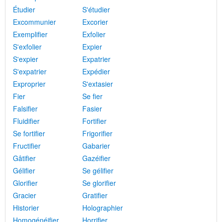
Étudier
S'étudier
Excommunier
Excorier
Exemplifier
Exfolier
S'exfolier
Expier
S'expier
Expatrier
S'expatrier
Expédier
Exproprier
S'extasier
Fier
Se fier
Falsifier
Fasier
Fluidifier
Fortifier
Se fortifier
Frigorifier
Fructifier
Gabarier
Gâtifier
Gazéifier
Gélifier
Se gélifier
Glorifier
Se glorifier
Gracier
Gratifier
Historier
Holographier
Homogénéifier
Horrifier