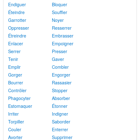
Endiguer
Bloquer
Éteindre
Souffler
Garrotter
Noyer
Oppresser
Resserrer
Étreindre
Embrasser
Enlacer
Empoigner
Serrer
Presser
Tenir
Gaver
Emplir
Combler
Gorger
Engorger
Bourrer
Rassasier
Contrôler
Stopper
Phagocyter
Absorber
Estomaquer
Étonner
Irriter
Indigner
Torpiller
Saborder
Couler
Enterrer
Avorter
Supprimer