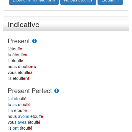
Indicative
Present
j'étouff
e
tu étouff
es
il étouff
e
nous étouff
ons
vous étouff
ez
ils étouff
ent
Present Perfect
j'
ai
étouff
é
tu
as
étouff
é
il
a
étouff
é
nous
avons
étouff
é
vous
avez
étouff
é
ils
ont
étouff
é