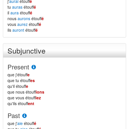
j'
aurai
étouff
é
tu
auras
étouff
é
il
aura
étouff
é
nous
aurons
étouff
é
vous
aurez
étouff
é
ils
auront
étouff
é
Subjunctive
Present
que j'étouff
e
que tu étouff
es
qu'il étouff
e
que nous étouff
ions
que vous étouff
iez
qu'ils étouff
ent
Past
que j'
aie
étouff
é