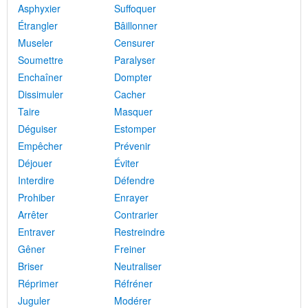
Asphyxier
Suffoquer
Étrangler
Bâillonner
Museler
Censurer
Soumettre
Paralyser
Enchaîner
Dompter
Dissimuler
Cacher
Taire
Masquer
Déguiser
Estomper
Empêcher
Prévenir
Déjouer
Éviter
Interdire
Défendre
Prohiber
Enrayer
Arrêter
Contrarier
Entraver
Restreindre
Gêner
Freiner
Briser
Neutraliser
Réprimer
Réfréner
Juguler
Modérer