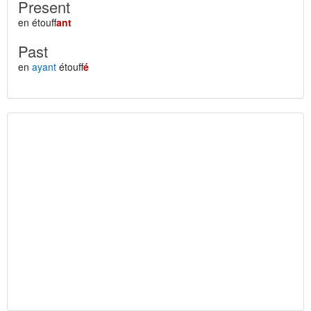
Present
en étouff
ant
Past
en
ayant
étouff
é