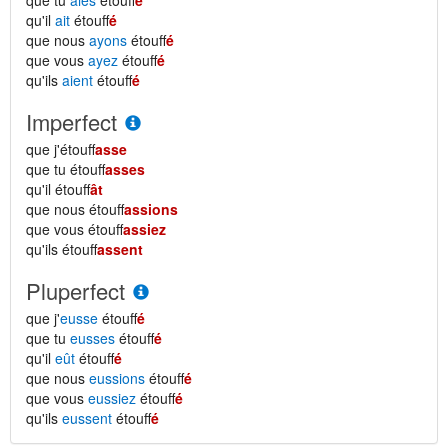
que tu
aies
étouff
é
qu'il
ait
étouff
é
que nous
ayons
étouff
é
que vous
ayez
étouff
é
qu'ils
aient
étouff
é
Imperfect
que j'étouff
asse
que tu étouff
asses
qu'il étouff
ât
que nous étouff
assions
que vous étouff
assiez
qu'ils étouff
assent
Pluperfect
que j'
eusse
étouff
é
que tu
eusses
étouff
é
qu'il
eût
étouff
é
que nous
eussions
étouff
é
que vous
eussiez
étouff
é
qu'ils
eussent
étouff
é