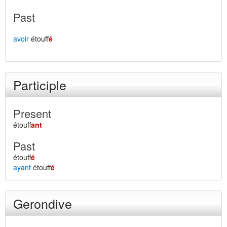
Past
avoir
étouff
é
Participle
Present
étouff
ant
Past
étouff
é
ayant
étouff
é
Gerondive