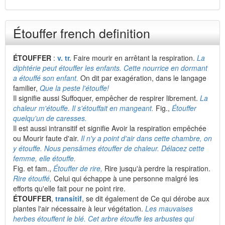
Étouffer french definition
ÉTOUFFER
:
v. tr.
Faire mourir en arrêtant la respiration.
La
diphtérie peut étouffer les enfants. Cette nourrice en dormant
a étouffé son enfant.
On dit par exagération, dans le langage
familier,
Que la peste l'étouffe!
Il signifie aussi Suffoquer, empêcher de respirer librement.
La
chaleur m'étouffe. Il s'étouffait en mangeant.
Fig.,
Étouffer
quelqu'un de caresses.
Il est aussi intransitif et signifie Avoir la respiration empêchée
ou Mourir faute d'air.
Il n'y a point d'air dans cette chambre, on
y étouffe. Nous pensâmes étouffer de chaleur. Délacez cette
femme, elle étouffe.
Fig. et fam.,
Étouffer de rire,
Rire jusqu'à perdre la respiration.
Rire étouffé,
Celui qui échappe à une personne malgré les
efforts qu'elle fait pour ne point rire.
ÉTOUFFER
,
transitif
, se dit également de Ce qui dérobe aux
plantes l'air nécessaire à leur végétation.
Les mauvaises
herbes étouffent le blé. Cet arbre étouffe les arbustes qui