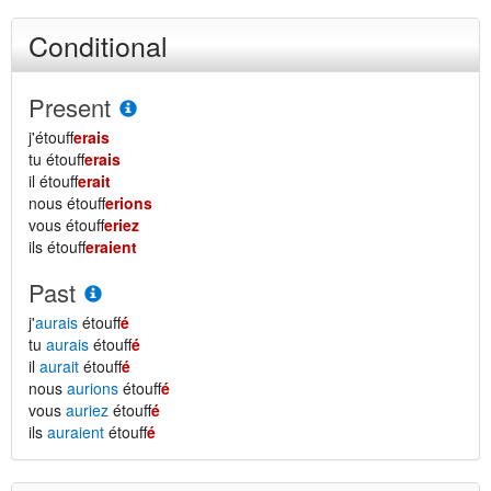
Conditional
Present
j'étouff
erais
tu étouff
erais
il étouff
erait
nous étouff
erions
vous étouff
eriez
ils étouff
eraient
Past
j'
aurais
étouff
é
tu
aurais
étouff
é
il
aurait
étouff
é
nous
aurions
étouff
é
vous
auriez
étouff
é
ils
auraient
étouff
é