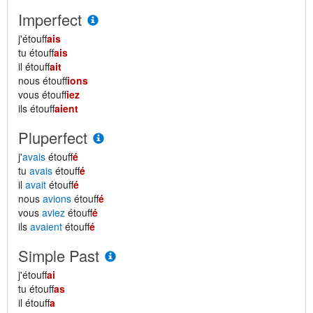
Imperfect
j'étouff
ais
tu étouff
ais
il étouff
ait
nous étouff
ions
vous étouff
iez
ils étouff
aient
Pluperfect
j'
avais
étouff
é
tu
avais
étouff
é
il
avait
étouff
é
nous
avions
étouff
é
vous
aviez
étouff
é
ils
avaient
étouff
é
Simple Past
j'étouff
ai
tu étouff
as
il étouff
a