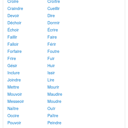
Croire
Croître
Craindre
Cueillir
Devoir
Dire
Déchoir
Dormir
Échoir
Écrire
Faillir
Faire
Falloir
Férir
Forfaire
Foutre
Frire
Fuir
Gésir
Huir
Inclure
Issir
Joindre
Lire
Mettre
Mourir
Mouvoir
Maudire
Messeoir
Moudre
Naître
Ouïr
Occire
Paître
Pouvoir
Peindre