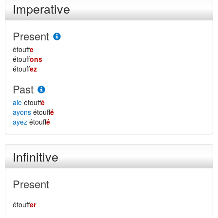
Imperative
Present
étouff
e
étouff
ons
étouff
ez
Past
aie
étouff
é
ayons
étouff
é
ayez
étouff
é
Infinitive
Present
étouff
er