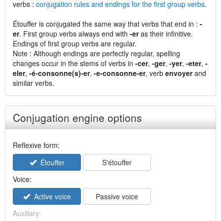
verbs :
conjugation rules and endings for the first group verbs
.
Étouffer is conjugated the same way that verbs that end in :
-
er
. First group verbs always end with
-er
as their infinitive.
Endings of first group verbs are regular.
Note : Although endings are perfectly regular, spelling
changes occur in the stems of verbs in
-cer
,
-ger
,
-yer
,
-eter
,
-
eler
,
-é-consonne(s)-er
,
-e-consonne-er
, verb
envoyer
and
similar verbs.
Conjugation engine options
Reflexive form:
Étouffer
S'étouffer
Voice:
Active voice
Passive voice
Auxiliary: