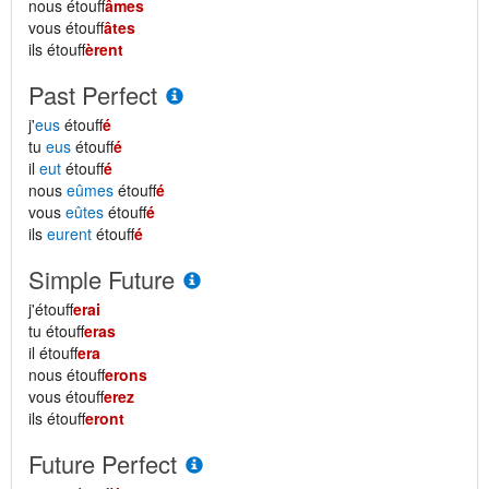
nous étouff
âmes
vous étouff
âtes
ils étouff
èrent
Past Perfect
j'
eus
étouff
é
tu
eus
étouff
é
il
eut
étouff
é
nous
eûmes
étouff
é
vous
eûtes
étouff
é
ils
eurent
étouff
é
Simple Future
j'étouff
erai
tu étouff
eras
il étouff
era
nous étouff
erons
vous étouff
erez
ils étouff
eront
Future Perfect