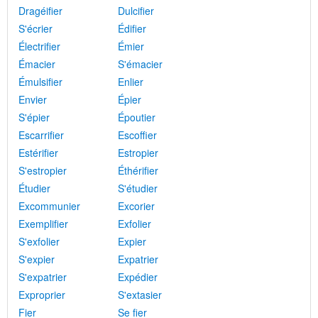
Dragéifier
Dulcifier
S'écrier
Édifier
Électrifier
Émier
Émacier
S'émacier
Émulsifier
Enlier
Envier
Épier
S'épier
Époutier
Escarrifier
Escoffier
Estérifier
Estropier
S'estropier
Éthérifier
Étudier
S'étudier
Excommunier
Excorier
Exemplifier
Exfolier
S'exfolier
Expier
S'expier
Expatrier
S'expatrier
Expédier
Exproprier
S'extasier
Fier
Se fier