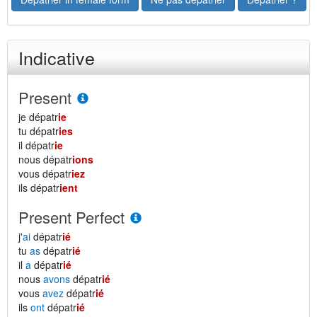
Indicative
Present
je dépatr
ie
tu dépatr
ies
il dépatr
ie
nous dépatr
ions
vous dépatr
iez
ils dépatr
ient
Present Perfect
j'
ai
dépatr
ié
tu
as
dépatr
ié
il
a
dépatr
ié
nous
avons
dépatr
ié
vous
avez
dépatr
ié
ils
ont
dépatr
ié