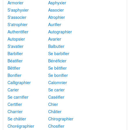
Armorier
Asphyxier
S'asphyxier
Associer
S'associer
Atrophier
S'atrophier
Aurifier
Authentifier
Autographier
Autopsier
Avarier
S'avatier
Balbutier
Barbifier
Se barbifier
Béatifier
Bénéficier
Bêtifier
Se bêtifier
Bonifier
Se bonifier
Calligraphier
Calomnier
Carier
Se carier
Se carnifier
Caséifier
Certifier
Chier
Charrier
Châtier
Se châtier
Chirographier
Chorégraphier
Chosifier