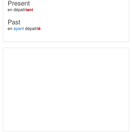
Present
en dépatr
iant
Past
en
ayant
dépatr
ié