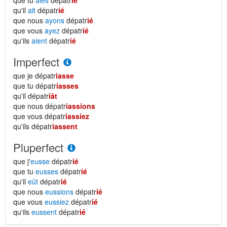
que tu
aies
dépatr
ié
qu'il
ait
dépatr
ié
que nous
ayons
dépatr
ié
que vous
ayez
dépatr
ié
qu'ils
aient
dépatr
ié
Imperfect
que je dépatr
iasse
que tu dépatr
iasses
qu'il dépatr
iât
que nous dépatr
iassions
que vous dépatr
iassiez
qu'ils dépatr
iassent
Pluperfect
que j'
eusse
dépatr
ié
que tu
eusses
dépatr
ié
qu'il
eût
dépatr
ié
que nous
eussions
dépatr
ié
que vous
eussiez
dépatr
ié
qu'ils
eussent
dépatr
ié