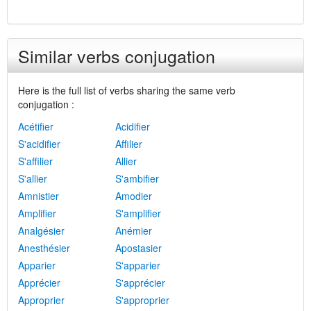
Similar verbs conjugation
Here is the full list of verbs sharing the same verb
conjugation :
Acétifier
Acidifier
S'acidifier
Affilier
S'affilier
Allier
S'allier
S'ambifier
Amnistier
Amodier
Amplifier
S'amplifier
Analgésier
Anémier
Anesthésier
Apostasier
Apparier
S'apparier
Apprécier
S'apprécier
Approprier
S'approprier