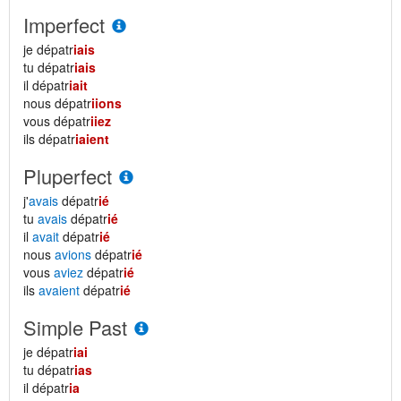
Imperfect
je dépatr
iais
tu dépatr
iais
il dépatr
iait
nous dépatr
iions
vous dépatr
iiez
ils dépatr
iaient
Pluperfect
j'
avais
dépatr
ié
tu
avais
dépatr
ié
il
avait
dépatr
ié
nous
avions
dépatr
ié
vous
aviez
dépatr
ié
ils
avaient
dépatr
ié
Simple Past
je dépatr
iai
tu dépatr
ias
il dépatr
ia