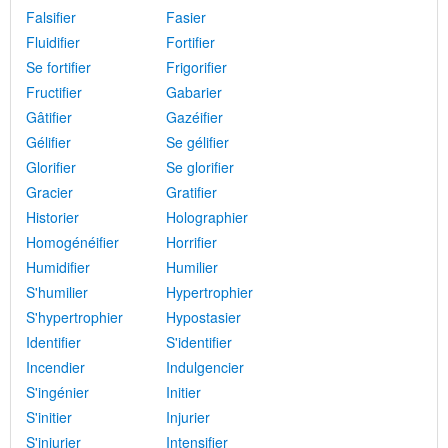
Falsifier
Fasier
Fluidifier
Fortifier
Se fortifier
Frigorifier
Fructifier
Gabarier
Gâtifier
Gazéifier
Gélifier
Se gélifier
Glorifier
Se glorifier
Gracier
Gratifier
Historier
Holographier
Homogénéifier
Horrifier
Humidifier
Humilier
S'humilier
Hypertrophier
S'hypertrophier
Hypostasier
Identifier
S'identifier
Incendier
Indulgencier
S'ingénier
Initier
S'initier
Injurier
S'injurier
Intensifier