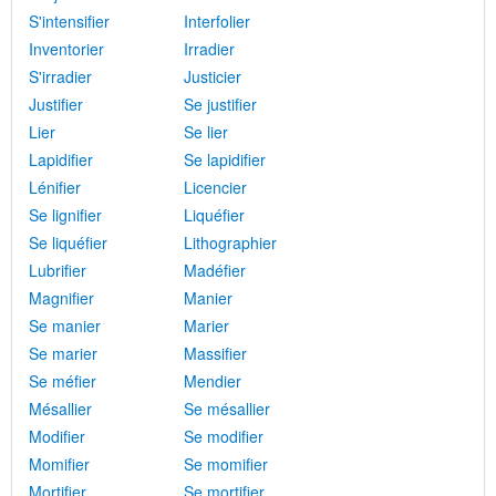
S'intensifier
Interfolier
Inventorier
Irradier
S'irradier
Justicier
Justifier
Se justifier
Lier
Se lier
Lapidifier
Se lapidifier
Lénifier
Licencier
Se lignifier
Liquéfier
Se liquéfier
Lithographier
Lubrifier
Madéfier
Magnifier
Manier
Se manier
Marier
Se marier
Massifier
Se méfier
Mendier
Mésallier
Se mésallier
Modifier
Se modifier
Momifier
Se momifier
Mortifier
Se mortifier