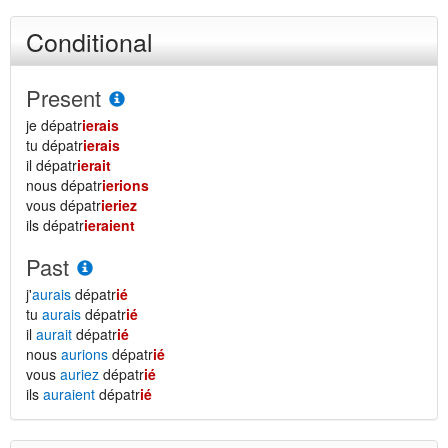
Conditional
Present
je dépatr
ierais
tu dépatr
ierais
il dépatr
ierait
nous dépatr
ierions
vous dépatr
ieriez
ils dépatr
ieraient
Past
j'
aurais
dépatr
ié
tu
aurais
dépatr
ié
il
aurait
dépatr
ié
nous
aurions
dépatr
ié
vous
auriez
dépatr
ié
ils
auraient
dépatr
ié