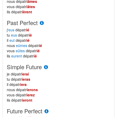
nous dépatr
iâmes
vous dépatr
iâtes
ils dépatr
ièrent
Past Perfect
j'
eus
dépatr
ié
tu
eus
dépatr
ié
il
eut
dépatr
ié
nous
eûmes
dépatr
ié
vous
eûtes
dépatr
ié
ils
eurent
dépatr
ié
Simple Future
je dépatr
ierai
tu dépatr
ieras
il dépatr
iera
nous dépatr
ierons
vous dépatr
ierez
ils dépatr
ieront
Future Perfect