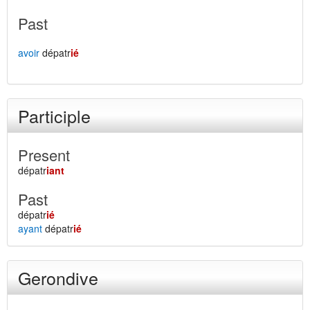
Past
avoir
dépatr
ié
Participle
Present
dépatr
iant
Past
dépatr
ié
ayant
dépatr
ié
Gerondive