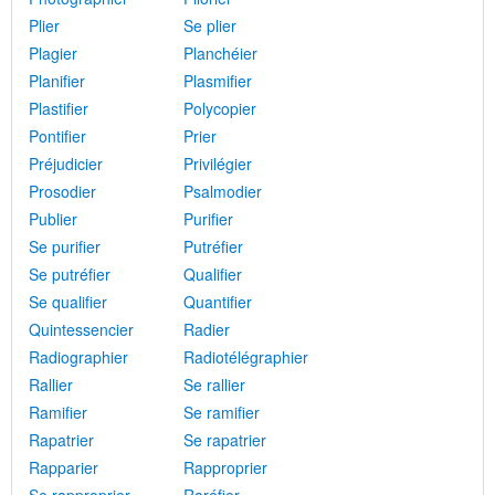
Plier
Se plier
Plagier
Planchéier
Planifier
Plasmifier
Plastifier
Polycopier
Pontifier
Prier
Préjudicier
Privilégier
Prosodier
Psalmodier
Publier
Purifier
Se purifier
Putréfier
Se putréfier
Qualifier
Se qualifier
Quantifier
Quintessencier
Radier
Radiographier
Radiotélégraphier
Rallier
Se rallier
Ramifier
Se ramifier
Rapatrier
Se rapatrier
Rapparier
Rapproprier