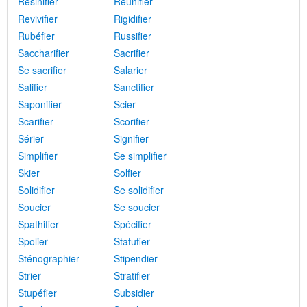
Résinifier
Réunifier
Revivifier
Rigidifier
Rubéfier
Russifier
Saccharifier
Sacrifier
Se sacrifier
Salarier
Salifier
Sanctifier
Saponifier
Scier
Scarifier
Scorifier
Sérier
Signifier
Simplifier
Se simplifier
Skier
Solfier
Solidifier
Se solidifier
Soucier
Se soucier
Spathifier
Spécifier
Spolier
Statufier
Sténographier
Stipendier
Strier
Stratifier
Stupéfier
Subsidier