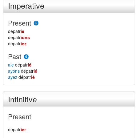
Imperative
Present
dépatr
ie
dépatr
ions
dépatr
iez
Past
aie
dépatr
ié
ayons
dépatr
ié
ayez
dépatr
ié
Infinitive
Present
dépatr
ier