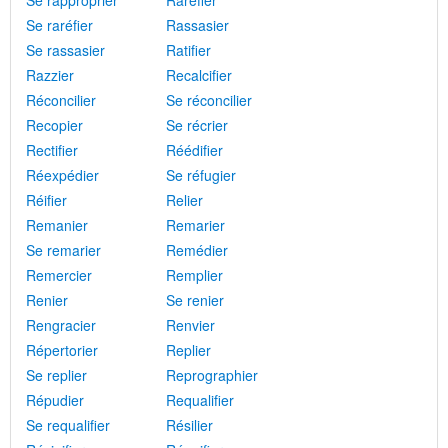
Se rapproprier
Raréfier
Se raréfier
Rassasier
Se rassasier
Ratifier
Razzier
Recalcifier
Réconcilier
Se réconcilier
Recopier
Se récrier
Rectifier
Réédifier
Réexpédier
Se réfugier
Réifier
Relier
Remanier
Remarier
Se remarier
Remédier
Remercier
Remplier
Renier
Se renier
Rengracier
Renvier
Répertorier
Replier
Se replier
Reprographier
Répudier
Requalifier
Se requalifier
Résilier