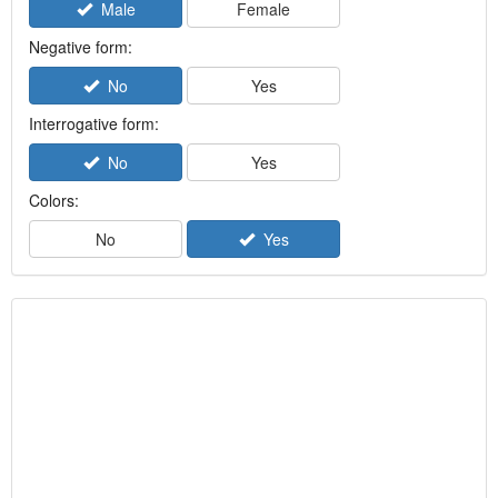
Male
Female
Negative form:
No
Yes
Interrogative form:
No
Yes
Colors:
No
Yes