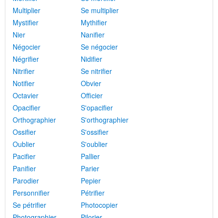
Multiplier
Se multiplier
Mystifier
Mythifier
Nier
Nanifier
Négocier
Se négocier
Négrifier
Nidifier
Nitrifier
Se nitrifier
Notifier
Obvier
Octavier
Officier
Opacifier
S'opacifier
Orthographier
S'orthographier
Ossifier
S'ossifier
Oublier
S'oublier
Pacifier
Pallier
Panifier
Parier
Parodier
Pepier
Personnifier
Pétrifier
Se pétrifier
Photocopier
Photographier
Pilorier