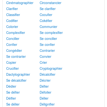
Cinématographier
Circonstancier
Clarifier
Se clarifier
Classifier
Cocufier
Codifier
Cokéfier
Colorier
Communier
Complexifier
Se complexifier
Concilier
Se concilier
Confier
Se confier
Congédier
Contrarier
Se contrarier
Convier
Copier
Crier
Crucifier
Cryptographier
Dactylographier
Décalcifier
Se décalcifier
Décrier
Dédier
Défier
Se défier
Défolier
Déifier
Délier
Se délier
Délignifier