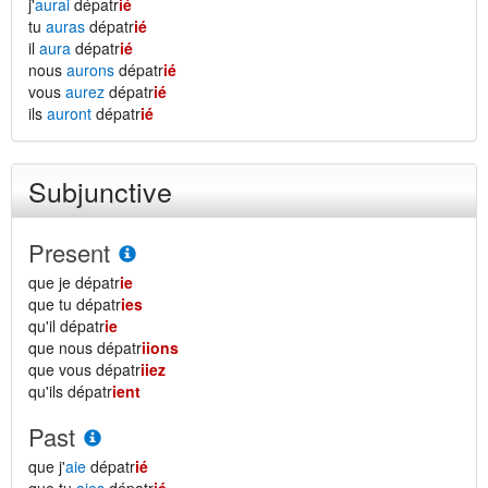
j'
aurai
dépatr
ié
tu
auras
dépatr
ié
il
aura
dépatr
ié
nous
aurons
dépatr
ié
vous
aurez
dépatr
ié
ils
auront
dépatr
ié
Subjunctive
Present
que je dépatr
ie
que tu dépatr
ies
qu'il dépatr
ie
que nous dépatr
iions
que vous dépatr
iiez
qu'ils dépatr
ient
Past
que j'
aie
dépatr
ié