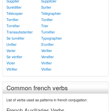
Supplier
Supplicier
Surédifier
Surlier
Télécopier
Télégraphier
Terrifier
Tonifier
Torréfier
Trier
Transsubstantier
Tuméfier
Se tuméfier
Typographier
Unifier
S'unifier
Varier
Vérifier
Se vérifier
Versifier
Vicier
Vinifier
Vitrifier
Vivifier
Common french verbs
List of verbs used as patterns in french conjugation:
French Auxiliaries Verbs