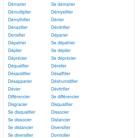
Démarier
Se démarier
Démultiplier
Démystifier
Démythifier
Dénier
Dénazifier
Dénitrifier
Densifier
Déparier
Dépatrier
Se dépatrier
Déplier
Se déplier
Déprécier
Se déprécier
Déqualifier
Dérelier
Désacidifier
Désaffilier
Désapparier
Déshumidifier
Dévier
Dévitrifier
Différencier
Se différencier
Disgracier
Disqualifier
Se disqualifier
Dissocier
Se dissocier
Distancier
Se distancier
Diversifier
Se diversifier
Domicilier