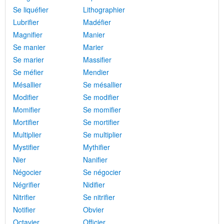
Se liquéfier
Lithographier
Lubrifier
Madéfier
Magnifier
Manier
Se manier
Marier
Se marier
Massifier
Se méfier
Mendier
Mésallier
Se mésallier
Modifier
Se modifier
Momifier
Se momifier
Mortifier
Se mortifier
Multiplier
Se multiplier
Mystifier
Mythifier
Nier
Nanifier
Négocier
Se négocier
Négrifier
Nidifier
Nitrifier
Se nitrifier
Notifier
Obvier
Octavier
Officier