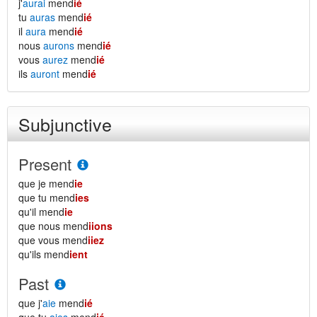
j'
aurai
mend
ié
tu
auras
mend
ié
il
aura
mend
ié
nous
aurons
mend
ié
vous
aurez
mend
ié
ils
auront
mend
ié
Subjunctive
Present
que je mend
ie
que tu mend
ies
qu'il mend
ie
que nous mend
iions
que vous mend
iiez
qu'ils mend
ient
Past
que j'
aie
mend
ié