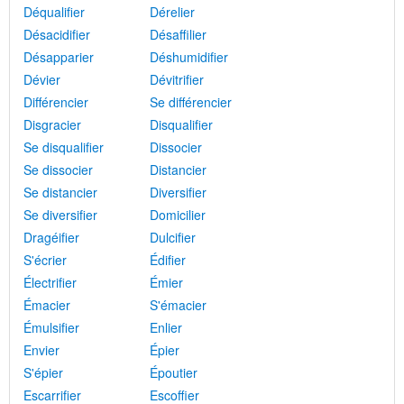
Déqualifier
Dérelier
Désacidifier
Désaffilier
Désapparier
Déshumidifier
Dévier
Dévitrifier
Différencier
Se différencier
Disgracier
Disqualifier
Se disqualifier
Dissocier
Se dissocier
Distancier
Se distancier
Diversifier
Se diversifier
Domicilier
Dragéifier
Dulcifier
S'écrier
Édifier
Électrifier
Émier
Émacier
S'émacier
Émulsifier
Enlier
Envier
Épier
S'épier
Époutier
Escarrifier
Escoffier