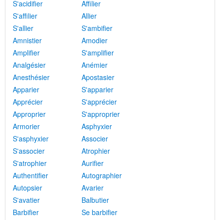
S'acidifier
Affilier
S'affilier
Allier
S'allier
S'ambifier
Amnistier
Amodier
Amplifier
S'amplifier
Analgésier
Anémier
Anesthésier
Apostasier
Apparier
S'apparier
Apprécier
S'apprécier
Approprier
S'approprier
Armorier
Asphyxier
S'asphyxier
Associer
S'associer
Atrophier
S'atrophier
Aurifier
Authentifier
Autographier
Autopsier
Avarier
S'avatier
Balbutier
Barbifier
Se barbifier