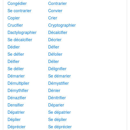
Congédier
Contrarier
Se contrarier
Convier
Copier
Crier
Crucifier
Cryptographier
Dactylographier
Décalcifier
Se décalcifier
Décrier
Dédier
Défier
Se défier
Défolier
Déifier
Délier
Se délier
Délignifier
Démarier
Se démarier
Démultiplier
Démystifier
Démythifier
Dénier
Dénazifier
Dénitrifier
Densifier
Déparier
Dépatrier
Se dépatrier
Déplier
Se déplier
Déprécier
Se déprécier