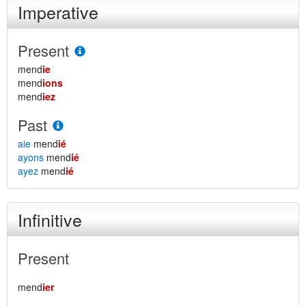
Imperative
Present
mend
ie
mend
ions
mend
iez
Past
aie
mend
ié
ayons
mend
ié
ayez
mend
ié
Infinitive
Present
mend
ier