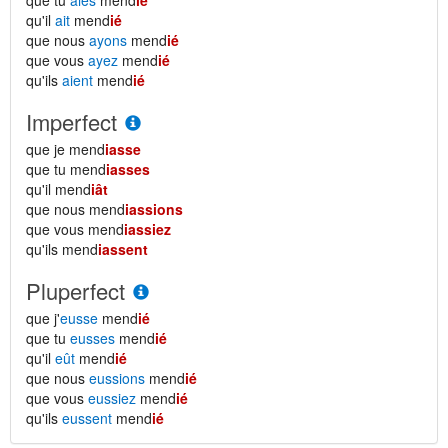
que tu
aies
mend
ié
qu'il
ait
mend
ié
que nous
ayons
mend
ié
que vous
ayez
mend
ié
qu'ils
aient
mend
ié
Imperfect
que je mend
iasse
que tu mend
iasses
qu'il mend
iât
que nous mend
iassions
que vous mend
iassiez
qu'ils mend
iassent
Pluperfect
que j'
eusse
mend
ié
que tu
eusses
mend
ié
qu'il
eût
mend
ié
que nous
eussions
mend
ié
que vous
eussiez
mend
ié
qu'ils
eussent
mend
ié