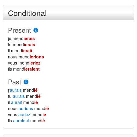
Conditional
Present
je mend
ierais
tu mend
ierais
il mend
ierait
nous mend
ierions
vous mend
ieriez
ils mend
ieraient
Past
j'
aurais
mend
ié
tu
aurais
mend
ié
il
aurait
mend
ié
nous
aurions
mend
ié
vous
auriez
mend
ié
ils
auraient
mend
ié