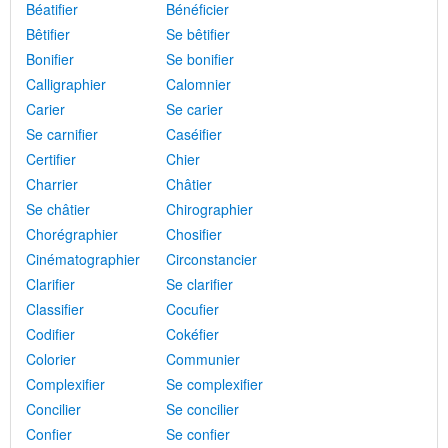
Béatifier
Bénéficier
Bêtifier
Se bêtifier
Bonifier
Se bonifier
Calligraphier
Calomnier
Carier
Se carier
Se carnifier
Caséifier
Certifier
Chier
Charrier
Châtier
Se châtier
Chirographier
Chorégraphier
Chosifier
Cinématographier
Circonstancier
Clarifier
Se clarifier
Classifier
Cocufier
Codifier
Cokéfier
Colorier
Communier
Complexifier
Se complexifier
Concilier
Se concilier
Confier
Se confier