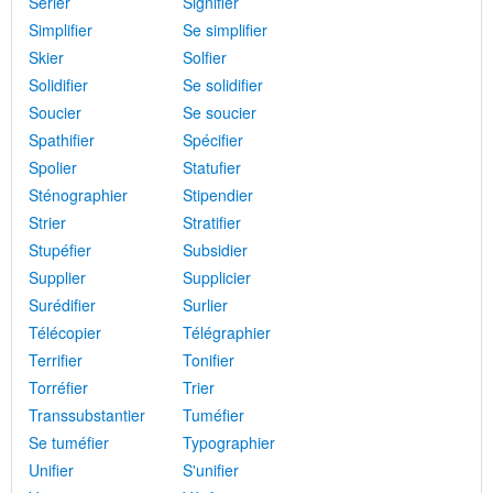
Sérier
Signifier
Simplifier
Se simplifier
Skier
Solfier
Solidifier
Se solidifier
Soucier
Se soucier
Spathifier
Spécifier
Spolier
Statufier
Sténographier
Stipendier
Strier
Stratifier
Stupéfier
Subsidier
Supplier
Supplicier
Surédifier
Surlier
Télécopier
Télégraphier
Terrifier
Tonifier
Torréfier
Trier
Transsubstantier
Tuméfier
Se tuméfier
Typographier
Unifier
S'unifier