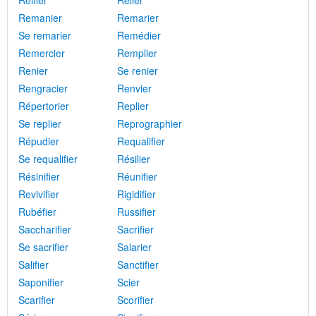
Réifier
Relier
Remanier
Remarier
Se remarier
Remédier
Remercier
Remplier
Renier
Se renier
Rengracier
Renvier
Répertorier
Replier
Se replier
Reprographier
Répudier
Requalifier
Se requalifier
Résilier
Résinifier
Réunifier
Revivifier
Rigidifier
Rubéfier
Russifier
Saccharifier
Sacrifier
Se sacrifier
Salarier
Salifier
Sanctifier
Saponifier
Scier
Scarifier
Scorifier