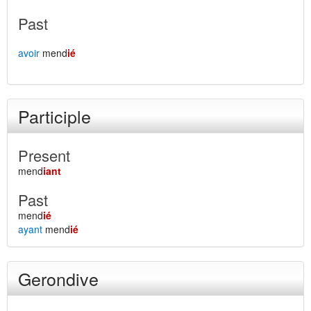
Past
avoir
mend
ié
Participle
Present
mend
iant
Past
mend
ié
ayant
mend
ié
Gerondive