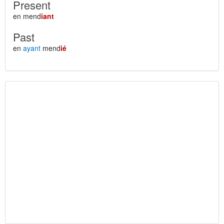
Present
en mend
iant
Past
en
ayant
mend
ié