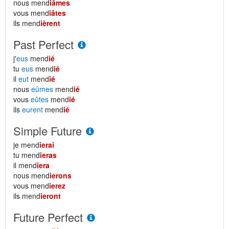
nous mend
iâmes
vous mend
iâtes
ils mend
ièrent
Past Perfect
j'
eus
mend
ié
tu
eus
mend
ié
il
eut
mend
ié
nous
eûmes
mend
ié
vous
eûtes
mend
ié
ils
eurent
mend
ié
Simple Future
je mend
ierai
tu mend
ieras
il mend
iera
nous mend
ierons
vous mend
ierez
ils mend
ieront
Future Perfect