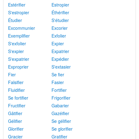
Estérifier
Estropier
S'estropier
Éthérifier
Étudier
S'étudier
Excommunier
Excorier
Exemplifier
Exfolier
S'exfolier
Expier
S'expier
Expatrier
S'expatrier
Expédier
Exproprier
S'extasier
Fier
Se fier
Falsifier
Fasier
Fluidifier
Fortifier
Se fortifier
Frigorifier
Fructifier
Gabarier
Gâtifier
Gazéifier
Gélifier
Se gélifier
Glorifier
Se glorifier
Gracier
Gratifier