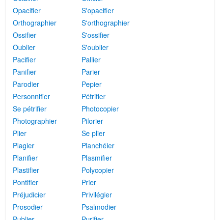
Opacifier
S'opacifier
Orthographier
S'orthographier
Ossifier
S'ossifier
Oublier
S'oublier
Pacifier
Pallier
Panifier
Parier
Parodier
Pepier
Personnifier
Pétrifier
Se pétrifier
Photocopier
Photographier
Pilorier
Plier
Se plier
Plagier
Planchéier
Planifier
Plasmifier
Plastifier
Polycopier
Pontifier
Prier
Préjudicier
Privilégier
Prosodier
Psalmodier
Publier
Purifier