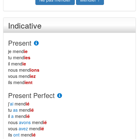
Indicative
Present
je mend
ie
tu mend
ies
il mend
ie
nous mend
ions
vous mend
iez
ils mend
ient
Present Perfect
j'
ai
mend
ié
tu
as
mend
ié
il
a
mend
ié
nous
avons
mend
ié
vous
avez
mend
ié
ils
ont
mend
ié