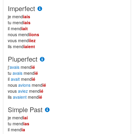
Imperfect
je mend
iais
tu mend
iais
il mend
iait
nous mend
iions
vous mend
iiez
ils mend
iaient
Pluperfect
j'
avais
mend
ié
tu
avais
mend
ié
il
avait
mend
ié
nous
avions
mend
ié
vous
aviez
mend
ié
ils
avaient
mend
ié
Simple Past
je mend
iai
tu mend
ias
il mend
ia