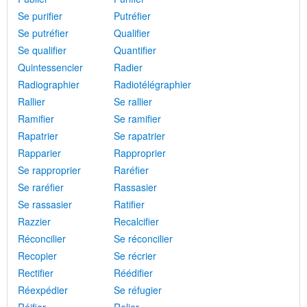
Se purifier
Putréfier
Se putréfier
Qualifier
Se qualifier
Quantifier
Quintessencier
Radier
Radiographier
Radiotélégraphier
Rallier
Se rallier
Ramifier
Se ramifier
Rapatrier
Se rapatrier
Rapparier
Rapproprier
Se rapproprier
Raréfier
Se raréfier
Rassasier
Se rassasier
Ratifier
Razzier
Recalcifier
Réconcilier
Se réconcilier
Recopier
Se récrier
Rectifier
Réédifier
Réexpédier
Se réfugier