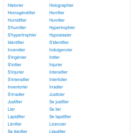
Historier
Holographier
Homogénéifier
Horrifier
Humidifier
Humilier
S'humilier
Hypertrophier
S'hypertrophier
Hypostasier
Identifier
S'identifier
Incendier
Indulgencier
S'ingénier
Initier
S'initier
Injurier
S'injurier
Intensifier
S'intensifier
Interfolier
Inventorier
Irradier
S'irradier
Justicier
Justifier
Se justifier
Lier
Se lier
Lapidifier
Se lapidifier
Lénifier
Licencier
Se lignifier
Liquéfier