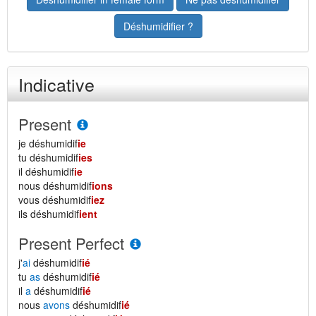
Déshumidifier ?
Indicative
Present
je déshumidif
ie
tu déshumidif
ies
il déshumidif
ie
nous déshumidif
ions
vous déshumidif
iez
ils déshumidif
ient
Present Perfect
j'
ai
déshumidif
ié
tu
as
déshumidif
ié
il
a
déshumidif
ié
nous
avons
déshumidif
ié