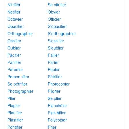
Nitrifier
Se nitrifier
Notifier
Obvier
Octavier
Officier
Opacifier
S'opacifier
Orthographier
S'orthographier
Ossifier
S'ossifier
Oublier
S'oublier
Pacifier
Pallier
Panifier
Parier
Parodier
Pepier
Personnifier
Pétrifier
Se pétrifier
Photocopier
Photographier
Pilorier
Plier
Se plier
Plagier
Planchéier
Planifier
Plasmifier
Plastifier
Polycopier
Pontifier
Prier