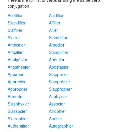
Here is the full list of verbs sharing the same verb
conjugation :
Acétifier
Acidifier
S'acidifier
Affilier
S'affilier
Allier
S'allier
S'ambifier
Amnistier
Amodier
Amplifier
S'amplifier
Analgésier
Anémier
Anesthésier
Apostasier
Apparier
S'apparier
Apprécier
S'apprécier
Approprier
S'approprier
Armorier
Asphyxier
S'asphyxier
Associer
S'associer
Atrophier
S'atrophier
Aurifier
Authentifier
Autographier