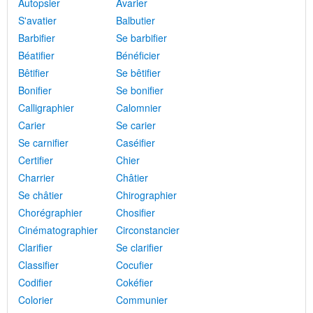
Autopsier
Avarier
S'avatier
Balbutier
Barbifier
Se barbifier
Béatifier
Bénéficier
Bêtifier
Se bêtifier
Bonifier
Se bonifier
Calligraphier
Calomnier
Carier
Se carier
Se carnifier
Caséifier
Certifier
Chier
Charrier
Châtier
Se châtier
Chirographier
Chorégraphier
Chosifier
Cinématographier
Circonstancier
Clarifier
Se clarifier
Classifier
Cocufier
Codifier
Cokéfier
Colorier
Communier