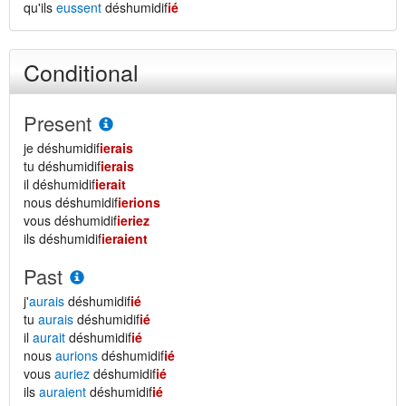
qu'ils
eussent
déshumidif
ié
Conditional
Present
je déshumidif
ierais
tu déshumidif
ierais
il déshumidif
ierait
nous déshumidif
ierions
vous déshumidif
ieriez
ils déshumidif
ieraient
Past
j'
aurais
déshumidif
ié
tu
aurais
déshumidif
ié
il
aurait
déshumidif
ié
nous
aurions
déshumidif
ié
vous
auriez
déshumidif
ié
ils
auraient
déshumidif
ié