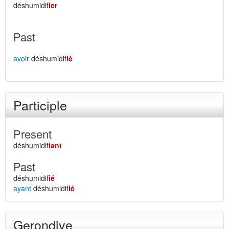
déshumidif
ier
Past
avoir
déshumidif
ié
Participle
Present
déshumidif
iant
Past
déshumidif
ié
ayant
déshumidif
ié
Gerondive