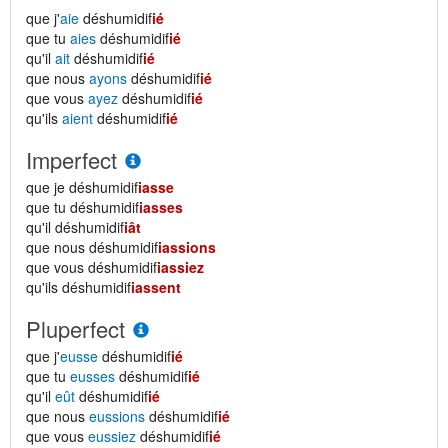
que j'
aie
déshumidif
ié
que tu
aies
déshumidif
ié
qu'il
ait
déshumidif
ié
que nous
ayons
déshumidif
ié
que vous
ayez
déshumidif
ié
qu'ils
aient
déshumidif
ié
Imperfect
que je déshumidif
iasse
que tu déshumidif
iasses
qu'il déshumidif
iât
que nous déshumidif
iassions
que vous déshumidif
iassiez
qu'ils déshumidif
iassent
Pluperfect
que j'
eusse
déshumidif
ié
que tu
eusses
déshumidif
ié
qu'il
eût
déshumidif
ié
que nous
eussions
déshumidif
ié
que vous
eussiez
déshumidif
ié