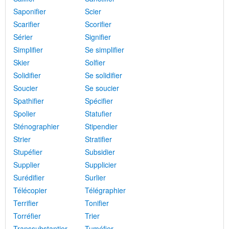
Saponifier
Scier
Scarifier
Scorifier
Sérier
Signifier
Simplifier
Se simplifier
Skier
Solfier
Solidifier
Se solidifier
Soucier
Se soucier
Spathifier
Spécifier
Spolier
Statufier
Sténographier
Stipendier
Strier
Stratifier
Stupéfier
Subsidier
Supplier
Supplicier
Surédifier
Surlier
Télécopier
Télégraphier
Terrifier
Tonifier
Torréfier
Trier
Transsubstantier
Tuméfier