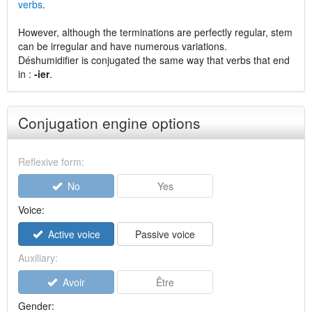
verbs
.
However, although the terminations are perfectly regular, stem
can be irregular and have numerous variations.
Déshumidifier is conjugated the same way that verbs that end
in :
-ier
.
Conjugation engine options
Reflexive form:
No
Yes
Voice:
Active voice
Passive voice
Auxiliary:
Avoir
Être
Gender: