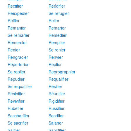
Rectifier
Réédifier
Réexpédier
Se réfugier
Réifier
Relier
Remanier
Remarier
Se remarier
Remédier
Remercier
Remplier
Renier
Se renier
Rengracier
Renvier
Répertorier
Replier
Se replier
Reprographier
Répudier
Requalifier
Se requalifier
Résilier
Résinifier
Réunifier
Revivifier
Rigidifier
Rubéfier
Russifier
Saccharifier
Sacrifier
Se sacrifier
Salarier
Salifier
Sanctifier