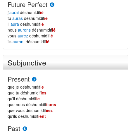
Future Perfect
j'
aurai
déshumidif
ié
tu
auras
déshumidif
ié
il
aura
déshumidif
ié
nous
aurons
déshumidif
ié
vous
aurez
déshumidif
ié
ils
auront
déshumidif
ié
Subjunctive
Present
que je déshumidif
ie
que tu déshumidif
ies
qu'il déshumidif
ie
que nous déshumidif
iions
que vous déshumidif
iiez
qu'ils déshumidif
ient
Past