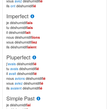
vous
avez
déshumidif
ié
ils
ont
déshumidif
ié
Imperfect
je déshumidif
iais
tu déshumidif
iais
il déshumidif
iait
nous déshumidif
iions
vous déshumidif
iiez
ils déshumidif
iaient
Pluperfect
j'
avais
déshumidif
ié
tu
avais
déshumidif
ié
il
avait
déshumidif
ié
nous
avions
déshumidif
ié
vous
aviez
déshumidif
ié
ils
avaient
déshumidif
ié
Simple Past
je déshumidif
iai