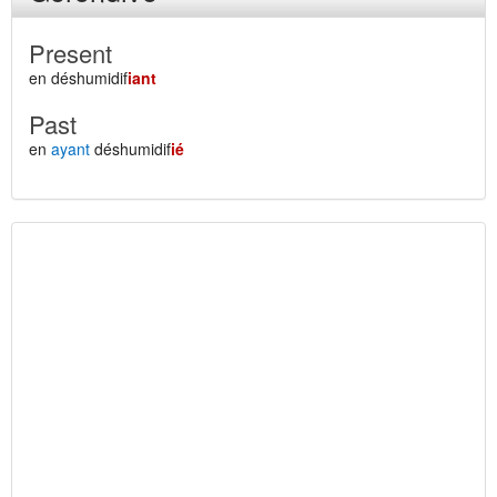
Present
en déshumidif
iant
Past
en
ayant
déshumidif
ié