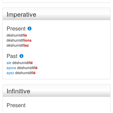
Imperative
Present
déshumidif
ie
déshumidif
ions
déshumidif
iez
Past
aie
déshumidif
ié
ayons
déshumidif
ié
ayez
déshumidif
ié
Infinitive
Present