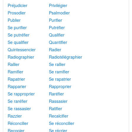
Préjudicier
Privilégier
Prosodier
Psalmodier
Publier
Purifier
Se purifier
Putréfier
Se putréfier
Qualifier
Se qualifier
Quantifier
Quintessencier
Radier
Radiographier
Radiotélégraphier
Rallier
Se rallier
Ramifier
Se ramifier
Rapatrier
Se rapatrier
Rapparier
Rapproprier
Se rapproprier
Raréfier
Se raréfier
Rassasier
Se rassasier
Ratifier
Razzier
Recalcifier
Réconcilier
Se réconcilier
Recopier
Se récrier