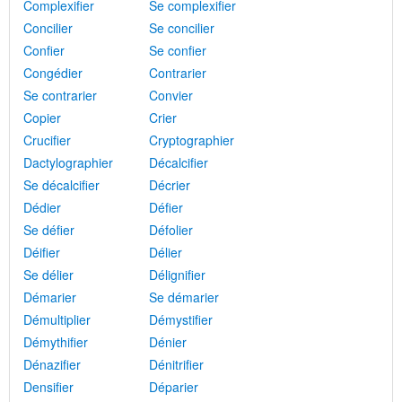
Complexifier
Se complexifier
Concilier
Se concilier
Confier
Se confier
Congédier
Contrarier
Se contrarier
Convier
Copier
Crier
Crucifier
Cryptographier
Dactylographier
Décalcifier
Se décalcifier
Décrier
Dédier
Défier
Se défier
Défolier
Déifier
Délier
Se délier
Délignifier
Démarier
Se démarier
Démultiplier
Démystifier
Démythifier
Dénier
Dénazifier
Dénitrifier
Densifier
Déparier