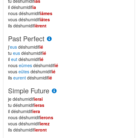
tu déshumidif
ias
il déshumidif
ia
nous déshumidif
iâmes
vous déshumidif
iâtes
ils déshumidif
ièrent
Past Perfect
j'
eus
déshumidif
ié
tu
eus
déshumidif
ié
il
eut
déshumidif
ié
nous
eûmes
déshumidif
ié
vous
eûtes
déshumidif
ié
ils
eurent
déshumidif
ié
Simple Future
je déshumidif
ierai
tu déshumidif
ieras
il déshumidif
iera
nous déshumidif
ierons
vous déshumidif
ierez
ils déshumidif
ieront