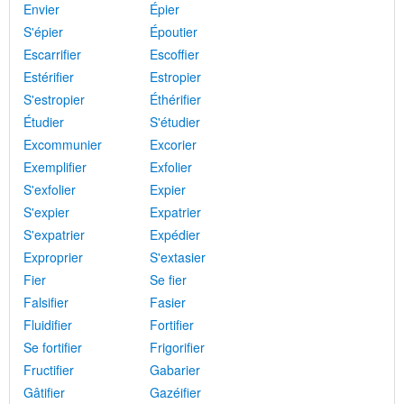
Envier
Épier
S'épier
Époutier
Escarrifier
Escoffier
Estérifier
Estropier
S'estropier
Éthérifier
Étudier
S'étudier
Excommunier
Excorier
Exemplifier
Exfolier
S'exfolier
Expier
S'expier
Expatrier
S'expatrier
Expédier
Exproprier
S'extasier
Fier
Se fier
Falsifier
Fasier
Fluidifier
Fortifier
Se fortifier
Frigorifier
Fructifier
Gabarier
Gâtifier
Gazéifier