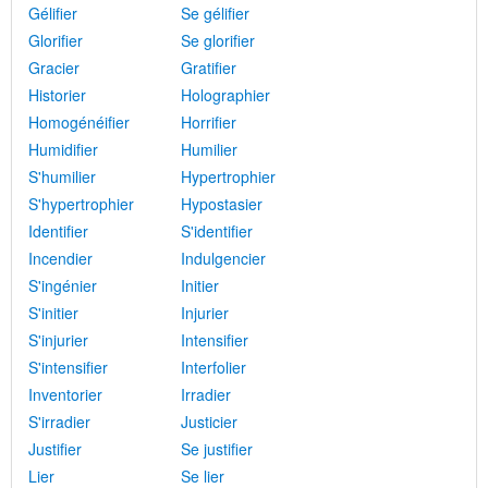
Gélifier
Se gélifier
Glorifier
Se glorifier
Gracier
Gratifier
Historier
Holographier
Homogénéifier
Horrifier
Humidifier
Humilier
S'humilier
Hypertrophier
S'hypertrophier
Hypostasier
Identifier
S'identifier
Incendier
Indulgencier
S'ingénier
Initier
S'initier
Injurier
S'injurier
Intensifier
S'intensifier
Interfolier
Inventorier
Irradier
S'irradier
Justicier
Justifier
Se justifier
Lier
Se lier