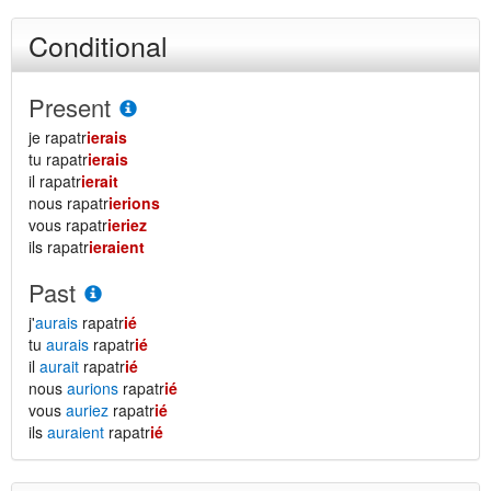
Conditional
Present
je rapatr
ierais
tu rapatr
ierais
il rapatr
ierait
nous rapatr
ierions
vous rapatr
ieriez
ils rapatr
ieraient
Past
j'
aurais
rapatr
ié
tu
aurais
rapatr
ié
il
aurait
rapatr
ié
nous
aurions
rapatr
ié
vous
auriez
rapatr
ié
ils
auraient
rapatr
ié