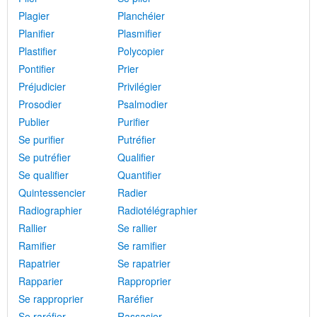
Plagier
Planchéier
Planifier
Plasmifier
Plastifier
Polycopier
Pontifier
Prier
Préjudicier
Privilégier
Prosodier
Psalmodier
Publier
Purifier
Se purifier
Putréfier
Se putréfier
Qualifier
Se qualifier
Quantifier
Quintessencier
Radier
Radiographier
Radiotélégraphier
Rallier
Se rallier
Ramifier
Se ramifier
Rapatrier
Se rapatrier
Rapparier
Rapproprier
Se rapproprier
Raréfier
Se raréfier
Rassasier