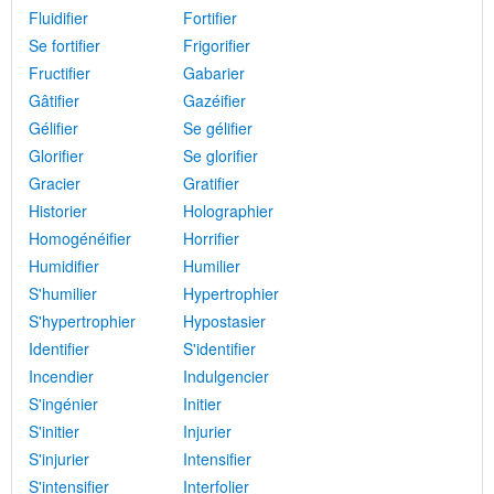
Fluidifier
Fortifier
Se fortifier
Frigorifier
Fructifier
Gabarier
Gâtifier
Gazéifier
Gélifier
Se gélifier
Glorifier
Se glorifier
Gracier
Gratifier
Historier
Holographier
Homogénéifier
Horrifier
Humidifier
Humilier
S'humilier
Hypertrophier
S'hypertrophier
Hypostasier
Identifier
S'identifier
Incendier
Indulgencier
S'ingénier
Initier
S'initier
Injurier
S'injurier
Intensifier
S'intensifier
Interfolier