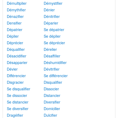
Démultiplier
Démystifier
Démythifier
Dénier
Dénazifier
Dénitrifier
Densifier
Déparier
Dépatrier
Se dépatrier
Déplier
Se déplier
Déprécier
Se déprécier
Déqualifier
Dérelier
Désacidifier
Désaffilier
Désapparier
Déshumidifier
Dévier
Dévitrifier
Différencier
Se différencier
Disgracier
Disqualifier
Se disqualifier
Dissocier
Se dissocier
Distancier
Se distancier
Diversifier
Se diversifier
Domicilier
Dragéifier
Dulcifier