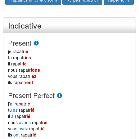
Indicative
Present
je rapatr
ie
tu rapatr
ies
il rapatr
ie
nous rapatr
ions
vous rapatr
iez
ils rapatr
ient
Present Perfect
j'
ai
rapatr
ié
tu
as
rapatr
ié
il
a
rapatr
ié
nous
avons
rapatr
ié
vous
avez
rapatr
ié
ils
ont
rapatr
ié