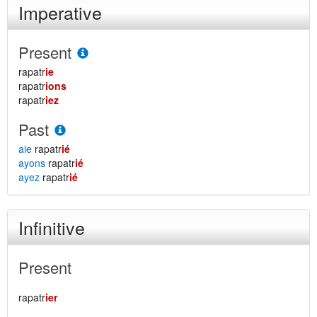
Imperative
Present
rapatr
ie
rapatr
ions
rapatr
iez
Past
aie
rapatr
ié
ayons
rapatr
ié
ayez
rapatr
ié
Infinitive
Present
rapatr
ier