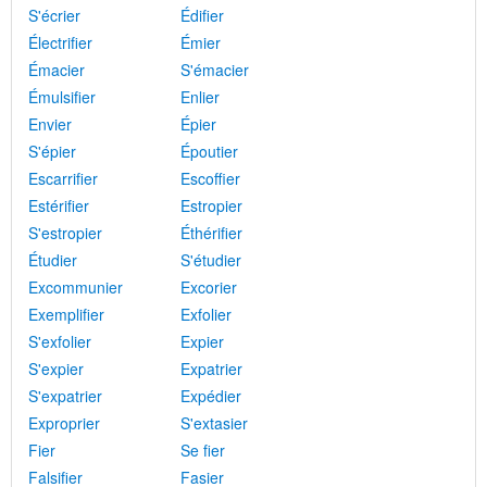
S'écrier
Édifier
Électrifier
Émier
Émacier
S'émacier
Émulsifier
Enlier
Envier
Épier
S'épier
Époutier
Escarrifier
Escoffier
Estérifier
Estropier
S'estropier
Éthérifier
Étudier
S'étudier
Excommunier
Excorier
Exemplifier
Exfolier
S'exfolier
Expier
S'expier
Expatrier
S'expatrier
Expédier
Exproprier
S'extasier
Fier
Se fier
Falsifier
Fasier