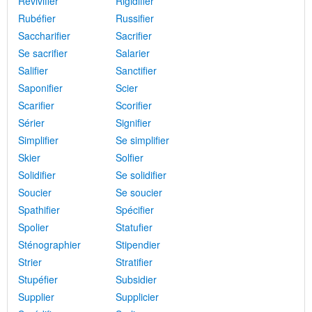
Revivifier
Rigidifier
Rubéfier
Russifier
Saccharifier
Sacrifier
Se sacrifier
Salarier
Salifier
Sanctifier
Saponifier
Scier
Scarifier
Scorifier
Sérier
Signifier
Simplifier
Se simplifier
Skier
Solfier
Solidifier
Se solidifier
Soucier
Se soucier
Spathifier
Spécifier
Spolier
Statufier
Sténographier
Stipendier
Strier
Stratifier
Stupéfier
Subsidier
Supplier
Supplicier