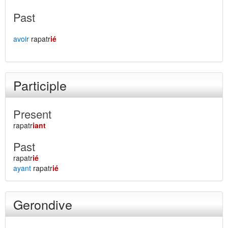
Past
avoir
rapatr
ié
Participle
Present
rapatr
iant
Past
rapatr
ié
ayant
rapatr
ié
Gerondive