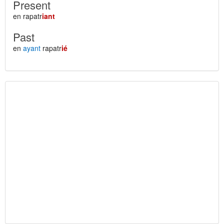
Present
en rapatr
iant
Past
en
ayant
rapatr
ié