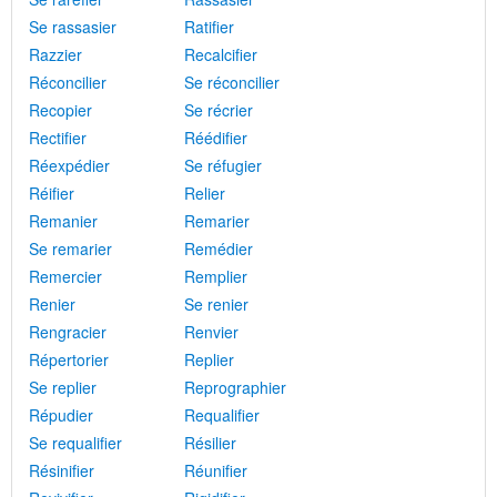
Se rassasier
Ratifier
Razzier
Recalcifier
Réconcilier
Se réconcilier
Recopier
Se récrier
Rectifier
Réédifier
Réexpédier
Se réfugier
Réifier
Relier
Remanier
Remarier
Se remarier
Remédier
Remercier
Remplier
Renier
Se renier
Rengracier
Renvier
Répertorier
Replier
Se replier
Reprographier
Répudier
Requalifier
Se requalifier
Résilier
Résinifier
Réunifier