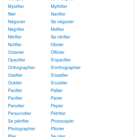
Mystifier
Mythifier
Nier
Nanifier
Négocier
Se négocier
Négrifier
Nidifier
Nitrifier
Se nitrifier
Notifier
Obvier
Octavier
Officier
Opacifier
S'opacifier
Orthographier
S'orthographier
Ossifier
S'ossifier
Oublier
S'oublier
Pacifier
Pallier
Panifier
Parier
Parodier
Pepier
Personnifier
Pétrifier
Se pétrifier
Photocopier
Photographier
Pilorier
Plier
Se plier