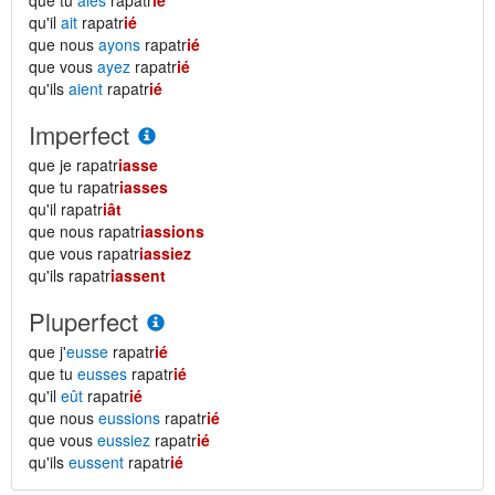
que tu
aies
rapatr
ié
qu'il
ait
rapatr
ié
que nous
ayons
rapatr
ié
que vous
ayez
rapatr
ié
qu'ils
aient
rapatr
ié
Imperfect
que je rapatr
iasse
que tu rapatr
iasses
qu'il rapatr
iât
que nous rapatr
iassions
que vous rapatr
iassiez
qu'ils rapatr
iassent
Pluperfect
que j'
eusse
rapatr
ié
que tu
eusses
rapatr
ié
qu'il
eût
rapatr
ié
que nous
eussions
rapatr
ié
que vous
eussiez
rapatr
ié
qu'ils
eussent
rapatr
ié