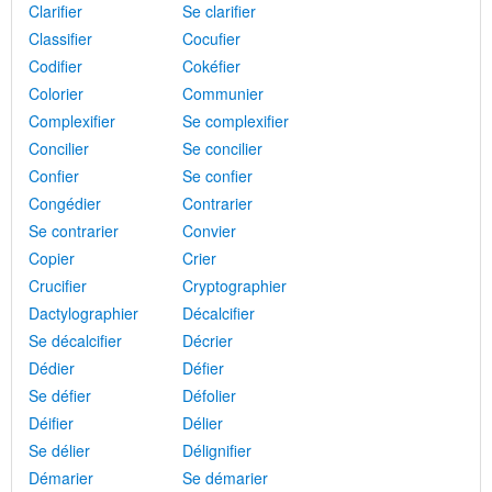
Clarifier
Se clarifier
Classifier
Cocufier
Codifier
Cokéfier
Colorier
Communier
Complexifier
Se complexifier
Concilier
Se concilier
Confier
Se confier
Congédier
Contrarier
Se contrarier
Convier
Copier
Crier
Crucifier
Cryptographier
Dactylographier
Décalcifier
Se décalcifier
Décrier
Dédier
Défier
Se défier
Défolier
Déifier
Délier
Se délier
Délignifier
Démarier
Se démarier