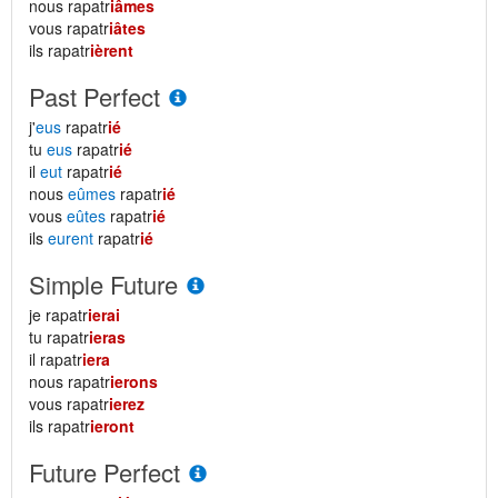
nous rapatr
iâmes
vous rapatr
iâtes
ils rapatr
ièrent
Past Perfect
j'
eus
rapatr
ié
tu
eus
rapatr
ié
il
eut
rapatr
ié
nous
eûmes
rapatr
ié
vous
eûtes
rapatr
ié
ils
eurent
rapatr
ié
Simple Future
je rapatr
ierai
tu rapatr
ieras
il rapatr
iera
nous rapatr
ierons
vous rapatr
ierez
ils rapatr
ieront
Future Perfect