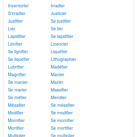
Inventorier
Irradier
S'irradier
Justicier
Justifier
Se justifier
Lier
Se lier
Lapidifier
Se lapidifier
Lénifier
Licencier
Se lignifier
Liquéfier
Se liquéfier
Lithographier
Lubrifier
Madéfier
Magnifier
Manier
Se manier
Marier
Se marier
Massifier
Se méfier
Mendier
Mésallier
Se mésallier
Modifier
Se modifier
Momifier
Se momifier
Mortifier
Se mortifier
Multiplier
Se multiplier