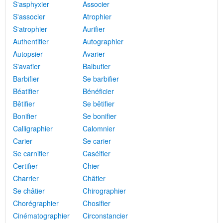
S'asphyxier
Associer
S'associer
Atrophier
S'atrophier
Aurifier
Authentifier
Autographier
Autopsier
Avarier
S'avatier
Balbutier
Barbifier
Se barbifier
Béatifier
Bénéficier
Bêtifier
Se bêtifier
Bonifier
Se bonifier
Calligraphier
Calomnier
Carier
Se carier
Se carnifier
Caséifier
Certifier
Chier
Charrier
Châtier
Se châtier
Chirographier
Chorégraphier
Chosifier
Cinématographier
Circonstancier