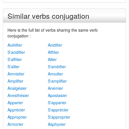
Similar verbs conjugation
Here is the full list of verbs sharing the same verb
conjugation :
Acétifier
Acidifier
S'acidifier
Affilier
S'affilier
Allier
S'allier
S'ambifier
Amnistier
Amodier
Amplifier
S'amplifier
Analgésier
Anémier
Anesthésier
Apostasier
Apparier
S'apparier
Apprécier
S'apprécier
Approprier
S'approprier
Armorier
Asphyxier