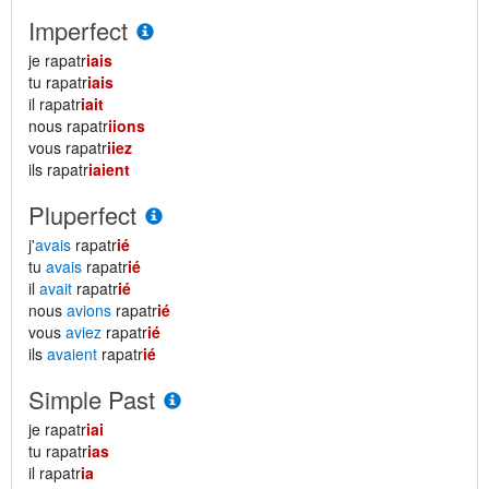
Imperfect
je rapatr
iais
tu rapatr
iais
il rapatr
iait
nous rapatr
iions
vous rapatr
iiez
ils rapatr
iaient
Pluperfect
j'
avais
rapatr
ié
tu
avais
rapatr
ié
il
avait
rapatr
ié
nous
avions
rapatr
ié
vous
aviez
rapatr
ié
ils
avaient
rapatr
ié
Simple Past
je rapatr
iai
tu rapatr
ias
il rapatr
ia