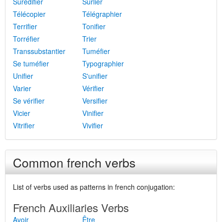
Surédifier
Surlier
Télécopier
Télégraphier
Terrifier
Tonifier
Torréfier
Trier
Transsubstantier
Tuméfier
Se tuméfier
Typographier
Unifier
S'unifier
Varier
Vérifier
Se vérifier
Versifier
Vicier
Vinifier
Vitrifier
Vivifier
Common french verbs
List of verbs used as patterns in french conjugation:
French Auxiliaries Verbs
Avoir
Être