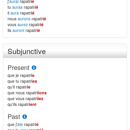
j'
aurai
rapatr
ié
tu
auras
rapatr
ié
il
aura
rapatr
ié
nous
aurons
rapatr
ié
vous
aurez
rapatr
ié
ils
auront
rapatr
ié
Subjunctive
Present
que je rapatr
ie
que tu rapatr
ies
qu'il rapatr
ie
que nous rapatr
iions
que vous rapatr
iiez
qu'ils rapatr
ient
Past
que j'
aie
rapatr
ié