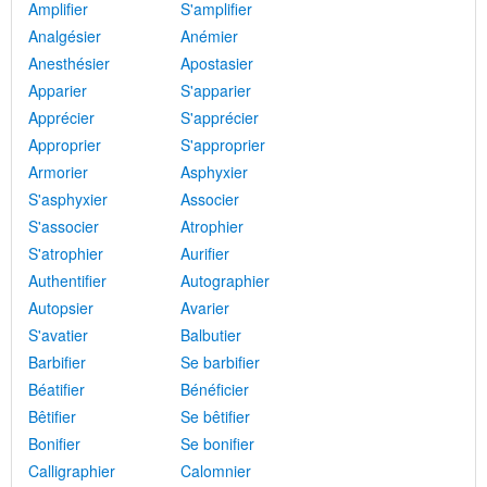
Amplifier
S'amplifier
Analgésier
Anémier
Anesthésier
Apostasier
Apparier
S'apparier
Apprécier
S'apprécier
Approprier
S'approprier
Armorier
Asphyxier
S'asphyxier
Associer
S'associer
Atrophier
S'atrophier
Aurifier
Authentifier
Autographier
Autopsier
Avarier
S'avatier
Balbutier
Barbifier
Se barbifier
Béatifier
Bénéficier
Bêtifier
Se bêtifier
Bonifier
Se bonifier
Calligraphier
Calomnier