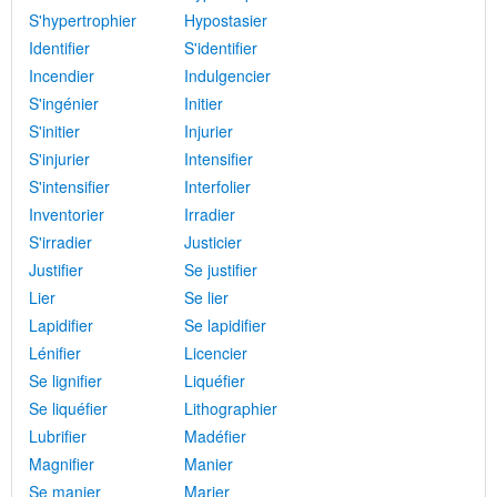
S'hypertrophier
Hypostasier
Identifier
S'identifier
Incendier
Indulgencier
S'ingénier
Initier
S'initier
Injurier
S'injurier
Intensifier
S'intensifier
Interfolier
Inventorier
Irradier
S'irradier
Justicier
Justifier
Se justifier
Lier
Se lier
Lapidifier
Se lapidifier
Lénifier
Licencier
Se lignifier
Liquéfier
Se liquéfier
Lithographier
Lubrifier
Madéfier
Magnifier
Manier
Se manier
Marier