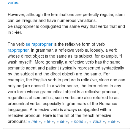
verbs
.
However, although the terminations are perfectly regular, stem
can be irregular and have numerous variations.
Se rapproprier is conjugated the same way that verbs that end
in :
-ier
.
The verb
se rapproprier
is the reflexive form of verb
rapproprier
. In grammar, a reflexive verb is, loosely, a verb
whose direct object is the same as its subject, for example, "I
wash myself". More generally, a reflexive verb has the same
semantic agent and patient (typically represented syntactically
by the subject and the direct object) are the same. For
example, the English verb to perjure is reflexive, since one can
only perjure oneself. In a wider sense, the term refers to any
verb form whose grammatical object is a reflexive pronoun,
regardless of semantics; such verbs are also referred to as
pronominal verbs, especially in grammars of the Romance
languages. A reflexive verb is always conjugated with a
reflexive pronoun. Here is the list of the french reflexive
pronouns:
« me »
,
« te »
,
« se »
,
« nous »
,
« vous »
,
« se »
.