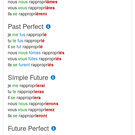
nous
nous
rappropr
iâmes
vous
vous
rappropr
iâtes
ils
se
rappropr
ièrent
Past Perfect
je
me
fus
rappropr
ié
tu
te
fus
rappropr
ié
il
se
fut
rappropr
ié
nous
nous
fûmes
rappropr
iés
vous
vous
fûtes
rappropr
iés
ils
se
furent
rappropr
iés
Simple Future
je
me
rappropr
ierai
tu
te
rappropr
ieras
il
se
rappropr
iera
nous
nous
rappropr
ierons
vous
vous
rappropr
ierez
ils
se
rappropr
ieront
Future Perfect