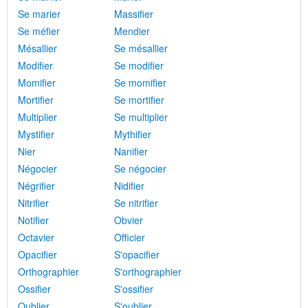
Se marier
Massifier
Se méfier
Mendier
Mésallier
Se mésallier
Modifier
Se modifier
Momifier
Se momifier
Mortifier
Se mortifier
Multiplier
Se multiplier
Mystifier
Mythifier
Nier
Nanifier
Négocier
Se négocier
Négrifier
Nidifier
Nitrifier
Se nitrifier
Notifier
Obvier
Octavier
Officier
Opacifier
S'opacifier
Orthographier
S'orthographier
Ossifier
S'ossifier
Oublier
S'oublier