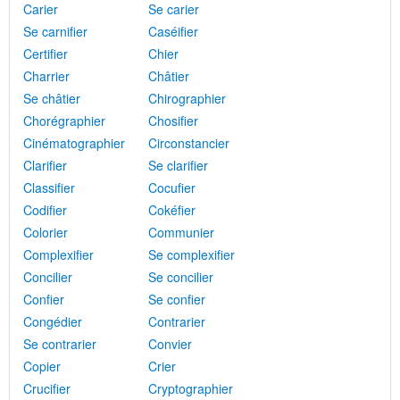
Carier
Se carier
Se carnifier
Caséifier
Certifier
Chier
Charrier
Châtier
Se châtier
Chirographier
Chorégraphier
Chosifier
Cinématographier
Circonstancier
Clarifier
Se clarifier
Classifier
Cocufier
Codifier
Cokéfier
Colorier
Communier
Complexifier
Se complexifier
Concilier
Se concilier
Confier
Se confier
Congédier
Contrarier
Se contrarier
Convier
Copier
Crier
Crucifier
Cryptographier