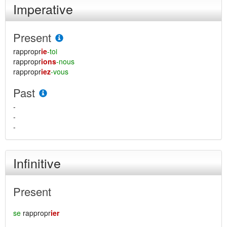
Imperative
Present
rappropr
ie
-toi
rappropr
ions
-nous
rappropr
iez
-vous
Past
-
-
-
Infinitive
Present
se
rappropr
ier