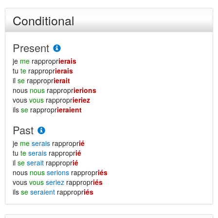
Conditional
Present
je
me
rappropr
ierais
tu
te
rappropr
ierais
il
se
rappropr
ierait
nous
nous
rappropr
ierions
vous
vous
rappropr
ieriez
ils
se
rappropr
ieraient
Past
je
me
serais
rappropr
ié
tu
te
serais
rappropr
ié
il
se
serait
rappropr
ié
nous
nous
serions
rappropr
iés
vous
vous
seriez
rappropr
iés
ils
se
seraient
rappropr
iés