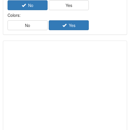
No
Yes
Colors:
No
Yes