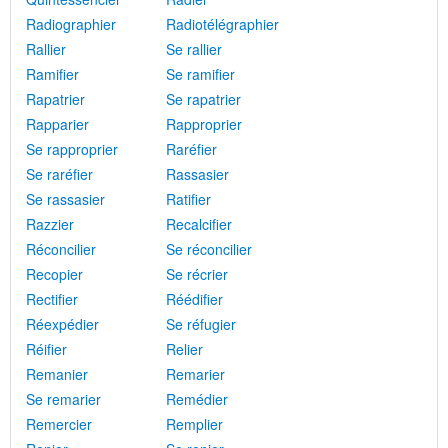
Radiographier
Radiotélégraphier
Rallier
Se rallier
Ramifier
Se ramifier
Rapatrier
Se rapatrier
Rapparier
Rapproprier
Se rapproprier
Raréfier
Se raréfier
Rassasier
Se rassasier
Ratifier
Razzier
Recalcifier
Réconcilier
Se réconcilier
Recopier
Se récrier
Rectifier
Réédifier
Réexpédier
Se réfugier
Réifier
Relier
Remanier
Remarier
Se remarier
Remédier
Remercier
Remplier