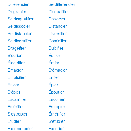
Différencier
Se différencier
Disgracier
Disqualifier
Se disqualifier
Dissocier
Se dissocier
Distancier
Se distancier
Diversifier
Se diversifier
Domicilier
Dragéifier
Dulcifier
S'écrier
Édifier
Électrifier
Émier
Émacier
S'émacier
Émulsifier
Enlier
Envier
Épier
S'épier
Époutier
Escarrifier
Escoffier
Estérifier
Estropier
S'estropier
Éthérifier
Étudier
S'étudier
Excommunier
Excorier