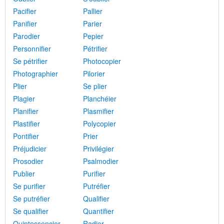
Pacifier
Pallier
Panifier
Parier
Parodier
Pepier
Personnifier
Pétrifier
Se pétrifier
Photocopier
Photographier
Pilorier
Plier
Se plier
Plagier
Planchéier
Planifier
Plasmifier
Plastifier
Polycopier
Pontifier
Prier
Préjudicier
Privilégier
Prosodier
Psalmodier
Publier
Purifier
Se purifier
Putréfier
Se putréfier
Qualifier
Se qualifier
Quantifier
Quintessencier
Radier