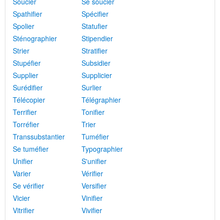
Soucier
Se soucier
Spathifier
Spécifier
Spolier
Statufier
Sténographier
Stipendier
Strier
Stratifier
Stupéfier
Subsidier
Supplier
Supplicier
Surédifier
Surlier
Télécopier
Télégraphier
Terrifier
Tonifier
Torréfier
Trier
Transsubstantier
Tuméfier
Se tuméfier
Typographier
Unifier
S'unifier
Varier
Vérifier
Se vérifier
Versifier
Vicier
Vinifier
Vitrifier
Vivifier