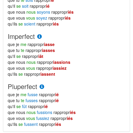
que tu
te
sois
rappropr
ié
qu'il
se
soit
rappropr
ié
que nous
nous
soyons
rappropr
iés
que vous
vous
soyez
rappropr
iés
qu'ils
se
soient
rappropr
iés
Imperfect
que je
me
rappropr
iasse
que tu
te
rappropr
iasses
qu'il
se
rappropr
iât
que nous
nous
rappropr
iassions
que vous
vous
rappropr
iassiez
qu'ils
se
rappropr
iassent
Pluperfect
que je
me
fusse
rappropr
ié
que tu
te
fusses
rappropr
ié
qu'il
se
fût
rappropr
ié
que nous
nous
fussions
rappropr
iés
que vous
vous
fussiez
rappropr
iés
qu'ils
se
fussent
rappropr
iés