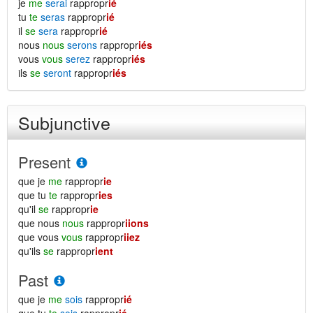
je
me
serai
rappropr
ié
tu
te
seras
rappropr
ié
il
se
sera
rappropr
ié
nous
nous
serons
rappropr
iés
vous
vous
serez
rappropr
iés
ils
se
seront
rappropr
iés
Subjunctive
Present
que je
me
rappropr
ie
que tu
te
rappropr
ies
qu'il
se
rappropr
ie
que nous
nous
rappropr
iions
que vous
vous
rappropr
iiez
qu'ils
se
rappropr
ient
Past
que je
me
sois
rappropr
ié