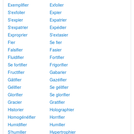
Exemplifier
Exfolier
S'exfolier
Expier
S'expier
Expatrier
S'expatrier
Expédier
Exproprier
S'extasier
Fier
Se fier
Falsifier
Fasier
Fluidifier
Fortifier
Se fortifier
Frigorifier
Fructifier
Gabarier
Gâtifier
Gazéifier
Gélifier
Se gélifier
Glorifier
Se glorifier
Gracier
Gratifier
Historier
Holographier
Homogénéifier
Horrifier
Humidifier
Humilier
S'humilier
Hypertrophier