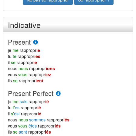
Indicative
Present
je
me
rappropr
ie
tu
te
rappropr
ies
il
se
rappropr
ie
nous
nous
rappropr
ions
vous
vous
rappropr
iez
ils
se
rappropr
ient
Present Perfect
je
me
suis
rappropr
ié
tu
t'
es
rappropr
ié
il
s'
est
rappropr
ié
nous
nous
sommes
rappropr
iés
vous
vous
êtes
rappropr
iés
ils
se
sont
rappropr
iés