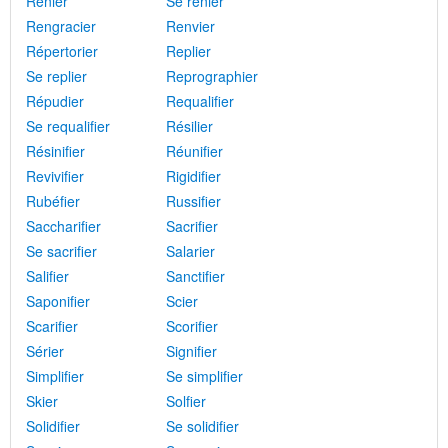
Renier
Se renier
Rengracier
Renvier
Répertorier
Replier
Se replier
Reprographier
Répudier
Requalifier
Se requalifier
Résilier
Résinifier
Réunifier
Revivifier
Rigidifier
Rubéfier
Russifier
Saccharifier
Sacrifier
Se sacrifier
Salarier
Salifier
Sanctifier
Saponifier
Scier
Scarifier
Scorifier
Sérier
Signifier
Simplifier
Se simplifier
Skier
Solfier
Solidifier
Se solidifier