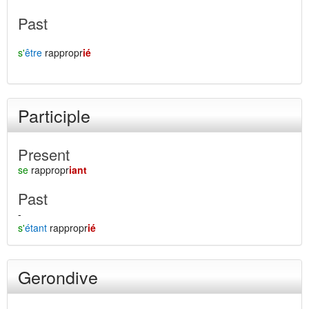
Past
s'
être
rappropr
ié
Participle
Present
se
rappropr
iant
Past
-
s'
étant
rappropr
ié
Gerondive