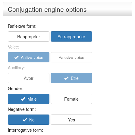
Conjugation engine options
Reflexive form:
Rapproprier
Se rapproprier
Voice:
Active voice
Passive voice
Auxiliary:
Avoir
Être
Gender:
Male
Female
Negative form:
No
Yes
Interrogative form: