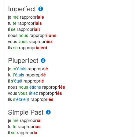
Imperfect
je
me
rappropr
iais
tu
te
rappropr
iais
il
se
rappropr
iait
nous
nous
rappropr
iions
vous
vous
rappropr
iiez
ils
se
rappropr
iaient
Pluperfect
je
m'
étais
rappropr
ié
tu
t'
étais
rappropr
ié
il
s'
était
rappropr
ié
nous
nous
étions
rappropr
iés
vous
vous
étiez
rappropr
iés
ils
s'
étaient
rappropr
iés
Simple Past
je
me
rappropr
iai
tu
te
rappropr
ias
il
se
rappropr
ia