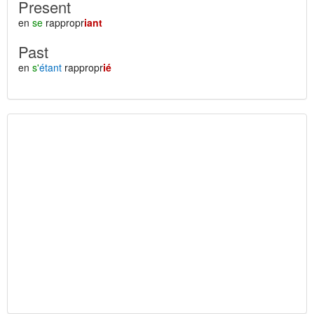
Present
en
se
rappropr
iant
Past
en
s'
étant
rappropr
ié