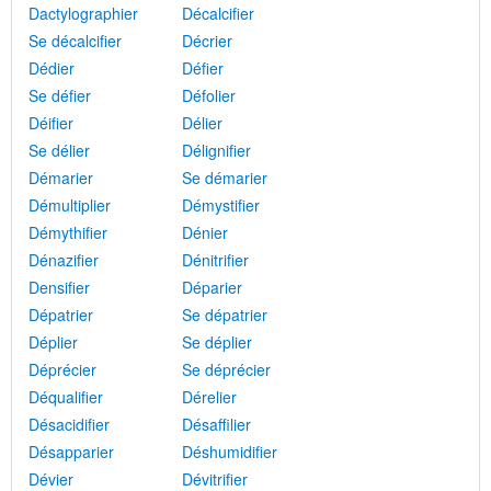
Dactylographier
Décalcifier
Se décalcifier
Décrier
Dédier
Défier
Se défier
Défolier
Déifier
Délier
Se délier
Délignifier
Démarier
Se démarier
Démultiplier
Démystifier
Démythifier
Dénier
Dénazifier
Dénitrifier
Densifier
Déparier
Dépatrier
Se dépatrier
Déplier
Se déplier
Déprécier
Se déprécier
Déqualifier
Dérelier
Désacidifier
Désaffilier
Désapparier
Déshumidifier
Dévier
Dévitrifier