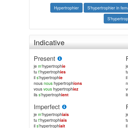
Hypertrophier
S'hypertrophier in fem
S'hypertrop
Indicative
Present
je
m'
hypertroph
ie
j
tu
t'
hypertroph
ies
il
s'
hypertroph
ie
i
nous
nous
hypertroph
ions
vous
vous
hypertroph
iez
ils
s'
hypertroph
ient
i
Imperfect
je
m'
hypertroph
iais
j
tu
t'
hypertroph
iais
il
s'
hypertroph
iait
i