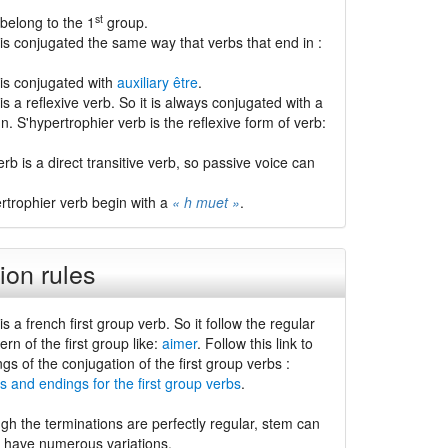
st
belong to the 1
group.
is conjugated the same way that verbs that end in :
 is conjugated with
auxiliary être
.
is a reflexive verb. So it is always conjugated with a
n. S'hypertrophier verb is the reflexive form of verb:
rb is a direct transitive verb, so passive voice can
ertrophier verb begin with a
« h muet »
.
ion rules
is a french first group verb. So it follow the regular
ern of the first group like:
aimer
. Follow this link to
ngs of the conjugation of the first group verbs :
s and endings for the first group verbs
.
gh the terminations are perfectly regular, stem can
d have numerous variations.