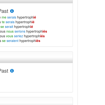
Past
e
me
serais
hypertroph
ié
tu
te
serais
hypertroph
ié
l
se
serait
hypertroph
ié
nous
nous
serions
hypertroph
iés
vous
vous
seriez
hypertroph
iés
ls
se
seraient
hypertroph
iés
Past