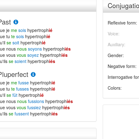
Conjugatio
Past
Reflexive form:
ue je
me
sois
hypertroph
ié
Voice:
ue tu
te
sois
hypertroph
ié
u'il
se
soit
hypertroph
ié
Auxiliary:
que nous
nous
soyons
hypertroph
iés
que vous
vous
soyez
hypertroph
iés
Gender:
u'ils
se
soient
hypertroph
iés
Negative form:
Pluperfect
Interrogative fo
ue je
me
fusse
hypertroph
ié
Colors:
ue tu
te
fusses
hypertroph
ié
u'il
se
fût
hypertroph
ié
que nous
nous
fussions
hypertroph
iés
que vous
vous
fussiez
hypertroph
iés
u'ils
se
fussent
hypertroph
iés