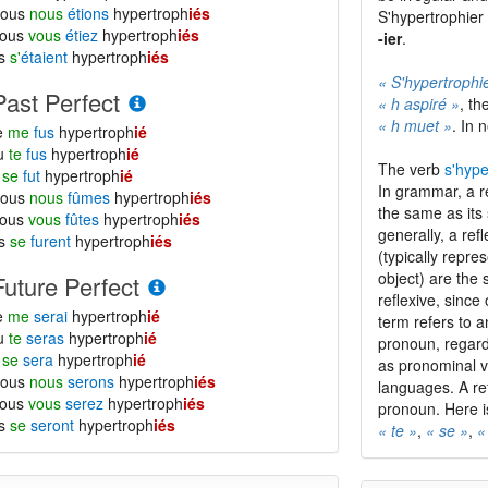
nous
nous
étions
hypertroph
iés
S'hypertrophier 
vous
vous
étiez
hypertroph
iés
-ier
.
ls
s'
étaient
hypertroph
iés
« S'hypertrophi
Past Perfect
« h aspiré »
, th
« h muet »
. In 
e
me
fus
hypertroph
ié
tu
te
fus
hypertroph
ié
The verb
s'hype
l
se
fut
hypertroph
ié
In grammar, a re
nous
nous
fûmes
hypertroph
iés
the same as its 
vous
vous
fûtes
hypertroph
iés
generally, a re
ls
se
furent
hypertroph
iés
(typically repre
object) are the 
Future Perfect
reflexive, since
e
me
serai
hypertroph
ié
term refers to a
tu
te
seras
hypertroph
ié
pronoun, regard
l
se
sera
hypertroph
ié
as pronominal v
nous
nous
serons
hypertroph
iés
languages. A ref
vous
vous
serez
hypertroph
iés
pronoun. Here is
ls
se
seront
hypertroph
iés
« te »
,
« se »
,
«