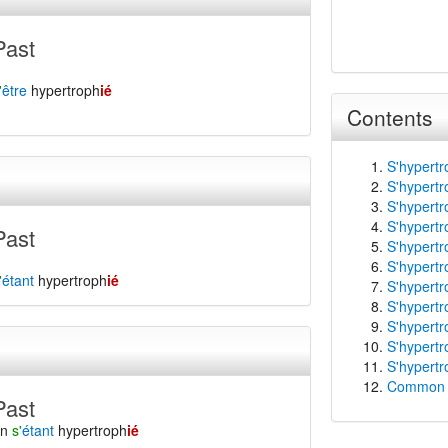
Past
'
être
hypertroph
ié
Contents
S'hypertr
S'hypertr
S'hypertr
S'hypertr
Past
S'hypertr
S'hypertr
'
étant
hypertroph
ié
S'hypertr
S'hypertr
S'hypertr
S'hypertr
S'hypertr
Common f
Past
en
s'
étant
hypertroph
ié