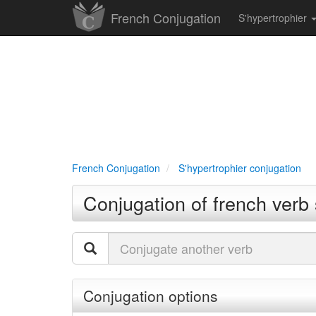
French Conjugation
S'hypertrophier
French Conjugation
S'hypertrophier conjugation
Conjugation of french verb 
Conjugation options