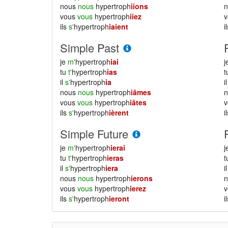
nous
nous
hypertroph
iions
vous
vous
hypertroph
iiez
ils
s'
hypertroph
iaient
i
Simple Past
je
m'
hypertroph
iai
j
tu
t'
hypertroph
ias
il
s'
hypertroph
ia
i
nous
nous
hypertroph
iâmes
vous
vous
hypertroph
iâtes
ils
s'
hypertroph
ièrent
i
Simple Future
je
m'
hypertroph
ierai
j
tu
t'
hypertroph
ieras
il
s'
hypertroph
iera
i
nous
nous
hypertroph
ierons
vous
vous
hypertroph
ierez
ils
s'
hypertroph
ieront
i