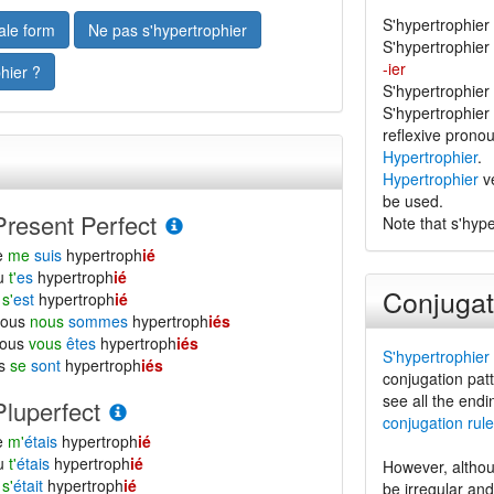
S'hypertrophier 
ale form
Ne pas s'hypertrophier
S'hypertrophier 
-ier
hier ?
S'hypertrophier
S'hypertrophier 
reflexive pronou
Hypertrophier
.
Hypertrophier
ve
be used.
Present Perfect
Note that s'hyp
e
me
suis
hypertroph
ié
tu
t'
es
hypertroph
ié
Conjugat
l
s'
est
hypertroph
ié
nous
nous
sommes
hypertroph
iés
vous
vous
êtes
hypertroph
iés
S'hypertrophier
ls
se
sont
hypertroph
iés
conjugation patt
see all the endi
Pluperfect
conjugation rule
e
m'
étais
hypertroph
ié
tu
t'
étais
hypertroph
ié
However, althou
l
s'
était
hypertroph
ié
be irregular an