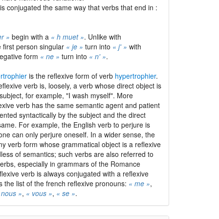
is conjugated the same way that verbs that end in :
er »
begin with a
« h muet »
. Unlike with
e first person singular
« je »
turn into
« j' »
with
negative form
« ne »
turn into
« n' »
.
rtrophier
is the reflexive form of verb
hypertrophier
.
flexive verb is, loosely, a verb whose direct object is
subject, for example, "I wash myself". More
flexive verb has the same semantic agent and patient
sented syntactically by the subject and the direct
same. For example, the English verb to perjure is
 one can only perjure oneself. In a wider sense, the
ny verb form whose grammatical object is a reflexive
less of semantics; such verbs are also referred to
erbs, especially in grammars of the Romance
lexive verb is always conjugated with a reflexive
 the list of the french reflexive pronouns:
« me »
,
 nous »
,
« vous »
,
« se »
.