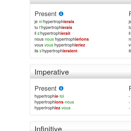
Present
je
m'
hypertroph
ierais
j
tu
t'
hypertroph
ierais
il
s'
hypertroph
ierait
i
nous
nous
hypertroph
ierions
vous
vous
hypertroph
ieriez
ils
s'
hypertroph
ieraient
i
Imperative
Present
hypertroph
ie
-toi
-
hypertroph
ions
-nous
-
hypertroph
iez
-vous
-
Infinitive