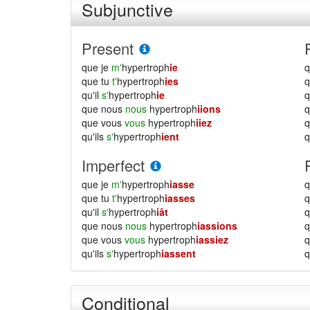
Subjunctive
Present
que je
m'
hypertroph
ie
q
que tu
t'
hypertroph
ies
q
qu'il
s'
hypertroph
ie
q
que nous
nous
hypertroph
iions
que vous
vous
hypertroph
iiez
qu'ils
s'
hypertroph
ient
q
Imperfect
que je
m'
hypertroph
iasse
q
que tu
t'
hypertroph
iasses
q
qu'il
s'
hypertroph
iât
q
que nous
nous
hypertroph
iassions
que vous
vous
hypertroph
iassiez
qu'ils
s'
hypertroph
iassent
q
Conditional