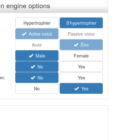
n engine options
Hypertrophier
S'hypertrophier
Active voice
Passive voice
Avoir
Être
Male
Female
No
Yes
rm:
No
Yes
No
Yes