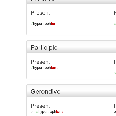
Present
s'
hypertroph
ier
s
Participle
Present
s'
hypertroph
iant
-
s
Gerondive
Present
en
s'
hypertroph
iant