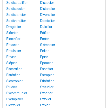
Se disqualifier
Dissocier
Se dissocier
Distancier
Se distancier
Diversifier
Se diversifier
Domicilier
Dragéifier
Dulcifier
S'écrier
Édifier
Électrifier
Émier
Émacier
S'émacier
Émulsifier
Enlier
Envier
Épier
S'épier
Époutier
Escarrifier
Escoffier
Estérifier
Estropier
S'estropier
Éthérifier
Étudier
S'étudier
Excommunier
Excorier
Exemplifier
Exfolier
S'exfolier
Expier