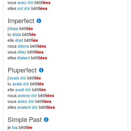
vous
avez
été
bêtif
iées
elles
ont
été
bêtif
iées
Imperfect
j'
étais
bêtif
iée
tu
étais
bêtif
iée
elle
était
bêtif
iée
nous
étions
bêtif
iées
vous
étiez
bêtif
iées
elles
étaient
bêtif
iées
Pluperfect
j'
avais
été
bêtif
iée
tu
avais
été
bêtif
iée
elle
avait
été
bêtif
iée
nous
avions
été
bêtif
iées
vous
aviez
été
bêtif
iées
elles
avaient
été
bêtif
iées
Simple Past
je
fus
bêtif
iée