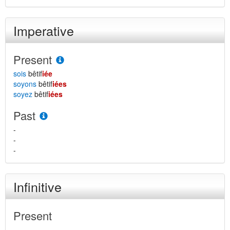
Imperative
Present
sois
bêtif
iée
soyons
bêtif
iées
soyez
bêtif
iées
Past
-
-
-
Infinitive
Present