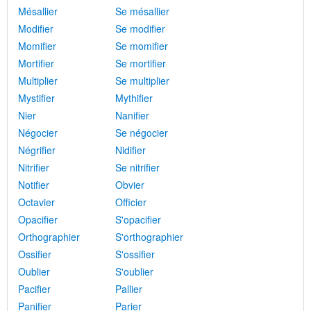
Mésallier
Se mésallier
Modifier
Se modifier
Momifier
Se momifier
Mortifier
Se mortifier
Multiplier
Se multiplier
Mystifier
Mythifier
Nier
Nanifier
Négocier
Se négocier
Négrifier
Nidifier
Nitrifier
Se nitrifier
Notifier
Obvier
Octavier
Officier
Opacifier
S'opacifier
Orthographier
S'orthographier
Ossifier
S'ossifier
Oublier
S'oublier
Pacifier
Pallier
Panifier
Parier