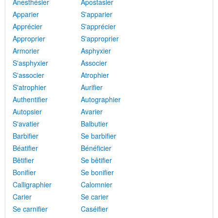
Anesthésier
Apostasier
Apparier
S'apparier
Apprécier
S'apprécier
Approprier
S'approprier
Armorier
Asphyxier
S'asphyxier
Associer
S'associer
Atrophier
S'atrophier
Aurifier
Authentifier
Autographier
Autopsier
Avarier
S'avatier
Balbutier
Barbifier
Se barbifier
Béatifier
Bénéficier
Bêtifier
Se bêtifier
Bonifier
Se bonifier
Calligraphier
Calomnier
Carier
Se carier
Se carnifier
Caséifier