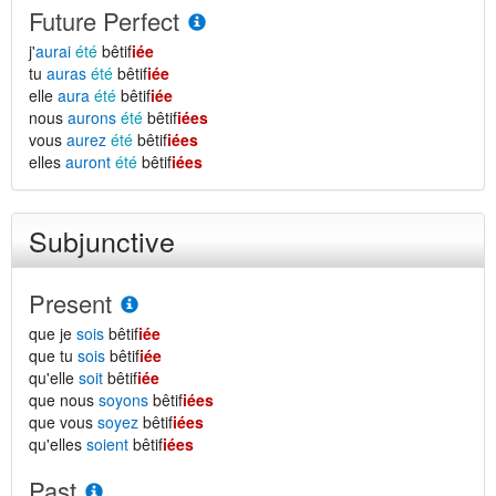
Future Perfect
j'
aurai
été
bêtif
iée
tu
auras
été
bêtif
iée
elle
aura
été
bêtif
iée
nous
aurons
été
bêtif
iées
vous
aurez
été
bêtif
iées
elles
auront
été
bêtif
iées
Subjunctive
Present
que je
sois
bêtif
iée
que tu
sois
bêtif
iée
qu'elle
soit
bêtif
iée
que nous
soyons
bêtif
iées
que vous
soyez
bêtif
iées
qu'elles
soient
bêtif
iées
Past