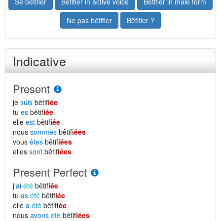
Se bêtifier
Bêtifier in active voice
Bêtifier in male form
Ne pas bêtifier
Bêtifier ?
Indicative
Present
je
suis
bêtif
iée
tu
es
bêtif
iée
elle
est
bêtif
iée
nous
sommes
bêtif
iées
vous
êtes
bêtif
iées
elles
sont
bêtif
iées
Present Perfect
j'
ai
été
bêtif
iée
tu
as
été
bêtif
iée
elle
a
été
bêtif
iée
nous
avons
été
bêtif
iées