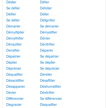
Dédier
Défier
Se défier
Défolier
Déifier
Délier
Se délier
Délignifier
Démarier
Se démarier
Démultiplier
Démystifier
Démythifier
Dénier
Dénazifier
Dénitrifier
Densifier
Déparier
Dépatrier
Se dépatrier
Déplier
Se déplier
Déprécier
Se déprécier
Déqualifier
Dérelier
Désacidifier
Désaffilier
Désapparier
Déshumidifier
Dévier
Dévitrifier
Différencier
Se différencier
Disgracier
Disqualifier