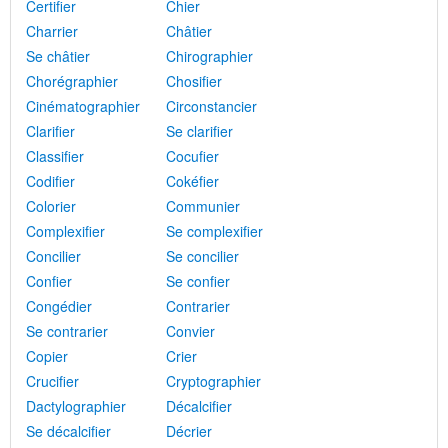
Certifier
Chier
Charrier
Châtier
Se châtier
Chirographier
Chorégraphier
Chosifier
Cinématographier
Circonstancier
Clarifier
Se clarifier
Classifier
Cocufier
Codifier
Cokéfier
Colorier
Communier
Complexifier
Se complexifier
Concilier
Se concilier
Confier
Se confier
Congédier
Contrarier
Se contrarier
Convier
Copier
Crier
Crucifier
Cryptographier
Dactylographier
Décalcifier
Se décalcifier
Décrier