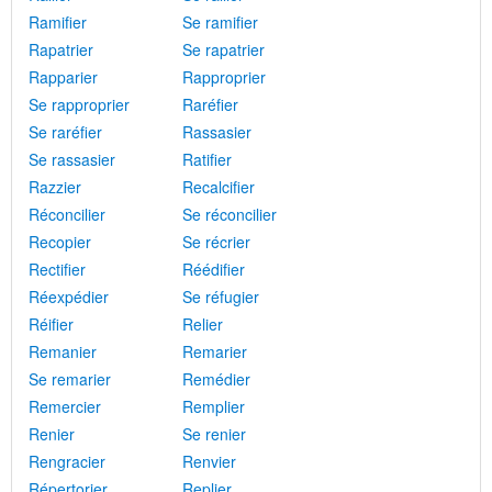
Ramifier
Se ramifier
Rapatrier
Se rapatrier
Rapparier
Rapproprier
Se rapproprier
Raréfier
Se raréfier
Rassasier
Se rassasier
Ratifier
Razzier
Recalcifier
Réconcilier
Se réconcilier
Recopier
Se récrier
Rectifier
Réédifier
Réexpédier
Se réfugier
Réifier
Relier
Remanier
Remarier
Se remarier
Remédier
Remercier
Remplier
Renier
Se renier
Rengracier
Renvier
Répertorier
Replier