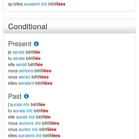
qu'elles
eussent
été
bêtif
iées
Conditional
Present
je
serais
bêtif
iée
tu
serais
bêtif
iée
elle
serait
bêtif
iée
nous
serions
bêtif
iées
vous
seriez
bêtif
iées
elles
seraient
bêtif
iées
Past
j'
aurais
été
bêtif
iée
tu
aurais
été
bêtif
iée
elle
aurait
été
bêtif
iée
nous
aurions
été
bêtif
iées
vous
auriez
été
bêtif
iées
elles
auraient
été
bêtif
iées