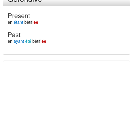
Present
en
étant
bêtif
iée
Past
en
ayant
été
bêtif
iée