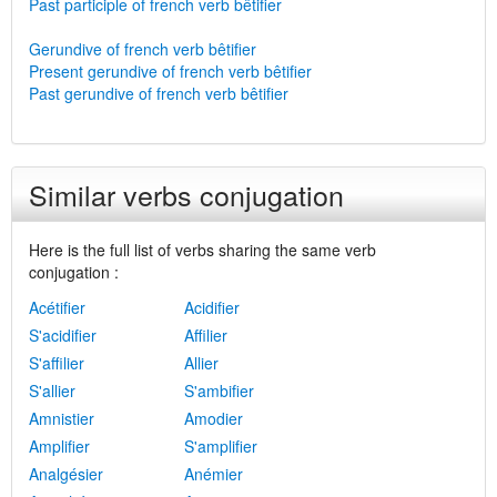
Past participle of french verb bêtifier
Gerundive of french verb bêtifier
Present gerundive of french verb bêtifier
Past gerundive of french verb bêtifier
Similar verbs conjugation
Here is the full list of verbs sharing the same verb
conjugation :
Acétifier
Acidifier
S'acidifier
Affilier
S'affilier
Allier
S'allier
S'ambifier
Amnistier
Amodier
Amplifier
S'amplifier
Analgésier
Anémier