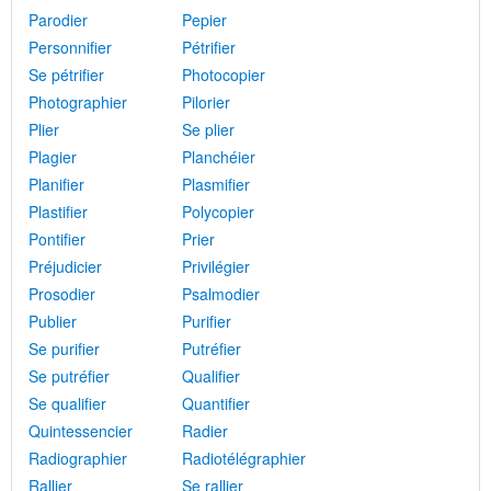
Parodier
Pepier
Personnifier
Pétrifier
Se pétrifier
Photocopier
Photographier
Pilorier
Plier
Se plier
Plagier
Planchéier
Planifier
Plasmifier
Plastifier
Polycopier
Pontifier
Prier
Préjudicier
Privilégier
Prosodier
Psalmodier
Publier
Purifier
Se purifier
Putréfier
Se putréfier
Qualifier
Se qualifier
Quantifier
Quintessencier
Radier
Radiographier
Radiotélégraphier
Rallier
Se rallier