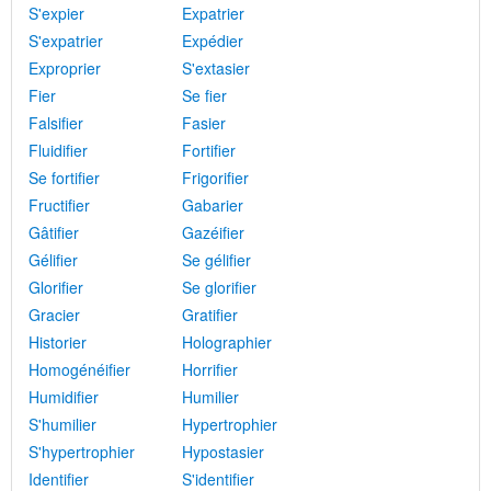
S'expier
Expatrier
S'expatrier
Expédier
Exproprier
S'extasier
Fier
Se fier
Falsifier
Fasier
Fluidifier
Fortifier
Se fortifier
Frigorifier
Fructifier
Gabarier
Gâtifier
Gazéifier
Gélifier
Se gélifier
Glorifier
Se glorifier
Gracier
Gratifier
Historier
Holographier
Homogénéifier
Horrifier
Humidifier
Humilier
S'humilier
Hypertrophier
S'hypertrophier
Hypostasier
Identifier
S'identifier