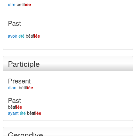
être
bêtif
iée
Past
avoir
été
bêtif
iée
Participle
Present
étant
bêtif
iée
Past
bêtif
iée
ayant
été
bêtif
iée
Gerondive