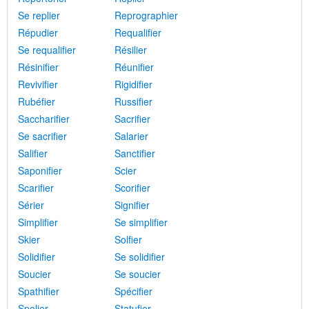
Se replier
Reprographier
Répudier
Requalifier
Se requalifier
Résilier
Résinifier
Réunifier
Revivifier
Rigidifier
Rubéfier
Russifier
Saccharifier
Sacrifier
Se sacrifier
Salarier
Salifier
Sanctifier
Saponifier
Scier
Scarifier
Scorifier
Sérier
Signifier
Simplifier
Se simplifier
Skier
Solfier
Solidifier
Se solidifier
Soucier
Se soucier
Spathifier
Spécifier
Spolier
Statufier