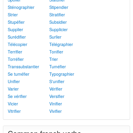
Sténographier
Stipendier
Strier
Stratifier
Stupéfier
Subsidier
Supplier
Supplicier
Surédifier
Surlier
Télécopier
Télégraphier
Terrifier
Tonifier
Torréfier
Trier
Transsubstantier
Tuméfier
Se tuméfier
Typographier
Unifier
S'unifier
Varier
Vérifier
Se vérifier
Versifier
Vicier
Vinifier
Vitrifier
Vivifier