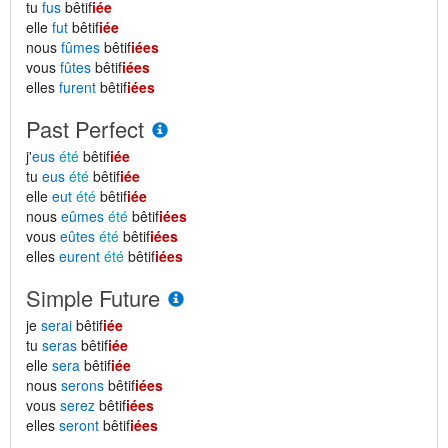
tu
fus
bêtif
iée
elle
fut
bêtif
iée
nous
fûmes
bêtif
iées
vous
fûtes
bêtif
iées
elles
furent
bêtif
iées
Past Perfect
j'
eus
été
bêtif
iée
tu
eus
été
bêtif
iée
elle
eut
été
bêtif
iée
nous
eûmes
été
bêtif
iées
vous
eûtes
été
bêtif
iées
elles
eurent
été
bêtif
iées
Simple Future
je
serai
bêtif
iée
tu
seras
bêtif
iée
elle
sera
bêtif
iée
nous
serons
bêtif
iées
vous
serez
bêtif
iées
elles
seront
bêtif
iées