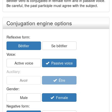
Bêtifier verb is conjugated in female form and in passive voice.
Be careful, the past participle must agree with the subject.
Conjugation engine options
Reflexive form:
Bêtifier
Se bêtifier
Voice:
Active voice
Passive voice
Auxiliary:
Avoir
Être
Gender:
Male
Female
Negative form: