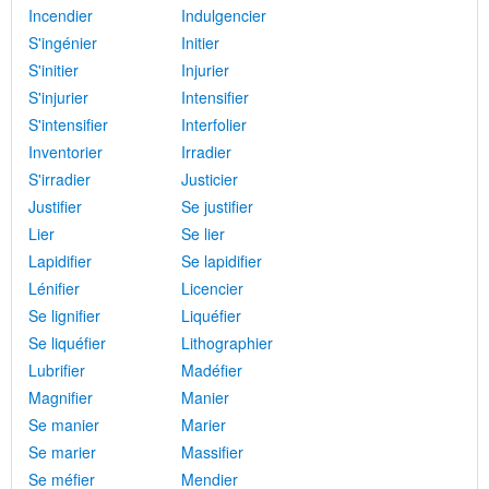
Incendier
Indulgencier
S'ingénier
Initier
S'initier
Injurier
S'injurier
Intensifier
S'intensifier
Interfolier
Inventorier
Irradier
S'irradier
Justicier
Justifier
Se justifier
Lier
Se lier
Lapidifier
Se lapidifier
Lénifier
Licencier
Se lignifier
Liquéfier
Se liquéfier
Lithographier
Lubrifier
Madéfier
Magnifier
Manier
Se manier
Marier
Se marier
Massifier
Se méfier
Mendier