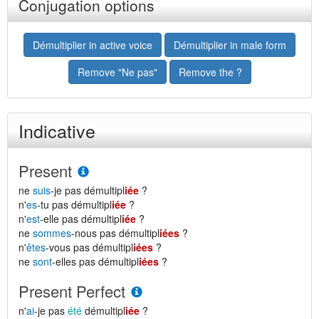
Conjugation options
Démultiplier in active voice
Démultiplier in male form
Remove "Ne pas"
Remove the ?
Indicative
Present
ne
suis
-je pas démultipl
iée
?
n'
es
-tu pas démultipl
iée
?
n'
est
-elle pas démultipl
iée
?
ne
sommes
-nous pas démultipl
iées
?
n'
êtes
-vous pas démultipl
iées
?
ne
sont
-elles pas démultipl
iées
?
Present Perfect
n'
ai
-je pas
été
démultipl
iée
?