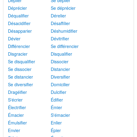
Déplier
Se déplier
Déprécier
Se déprécier
Déqualifier
Dérelier
Désacidifier
Désaffilier
Désapparier
Déshumidifier
Dévier
Dévitrifier
Différencier
Se différencier
Disgracier
Disqualifier
Se disqualifier
Dissocier
Se dissocier
Distancier
Se distancier
Diversifier
Se diversifier
Domicilier
Dragéifier
Dulcifier
S'écrier
Édifier
Électrifier
Émier
Émacier
S'émacier
Émulsifier
Enlier
Envier
Épier