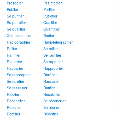
Prosodier
Psalmodier
Publier
Purifier
Se purifier
Putréfier
Se putréfier
Qualifier
Se qualifier
Quantifier
Quintessencier
Radier
Radiographier
Radiotélégraphier
Rallier
Se rallier
Ramifier
Se ramifier
Rapatrier
Se rapatrier
Rapparier
Rapproprier
Se rapproprier
Raréfier
Se raréfier
Rassasier
Se rassasier
Ratifier
Razzier
Recalcifier
Réconcilier
Se réconcilier
Recopier
Se récrier
Rectifier
Réédifier