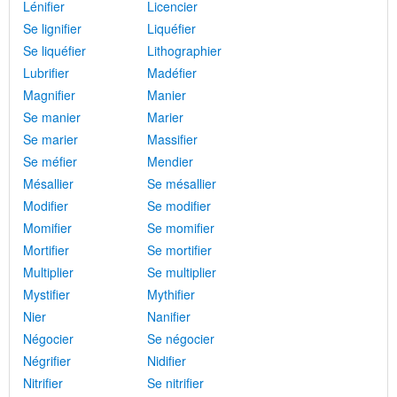
Lénifier
Licencier
Se lignifier
Liquéfier
Se liquéfier
Lithographier
Lubrifier
Madéfier
Magnifier
Manier
Se manier
Marier
Se marier
Massifier
Se méfier
Mendier
Mésallier
Se mésallier
Modifier
Se modifier
Momifier
Se momifier
Mortifier
Se mortifier
Multiplier
Se multiplier
Mystifier
Mythifier
Nier
Nanifier
Négocier
Se négocier
Négrifier
Nidifier
Nitrifier
Se nitrifier