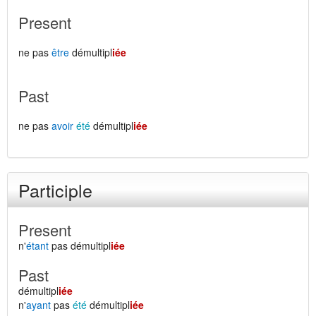
Present
ne pas
être
démultipl
iée
Past
ne pas
avoir
été
démultipl
iée
Participle
Present
n'
étant
pas démultipl
iée
Past
démultipl
iée
n'
ayant
pas
été
démultipl
iée