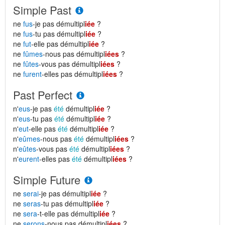
Simple Past
ne
fus
-je pas démultipl
iée
?
ne
fus
-tu pas démultipl
iée
?
ne
fut
-elle pas démultipl
iée
?
ne
fûmes
-nous pas démultipl
iées
?
ne
fûtes
-vous pas démultipl
iées
?
ne
furent
-elles pas démultipl
iées
?
Past Perfect
n'
eus
-je pas
été
démultipl
iée
?
n'
eus
-tu pas
été
démultipl
iée
?
n'
eut
-elle pas
été
démultipl
iée
?
n'
eûmes
-nous pas
été
démultipl
iées
?
n'
eûtes
-vous pas
été
démultipl
iées
?
n'
eurent
-elles pas
été
démultipl
iées
?
Simple Future
ne
serai
-je pas démultipl
iée
?
ne
seras
-tu pas démultipl
iée
?
ne
sera
-t-elle pas démultipl
iée
?
ne
serons
-nous pas démultipl
iées
?