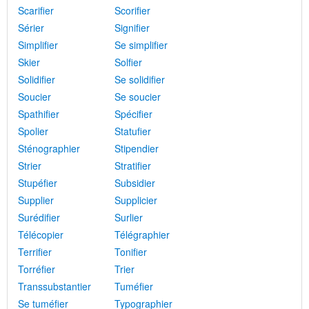
Scarifier
Scorifier
Sérier
Signifier
Simplifier
Se simplifier
Skier
Solfier
Solidifier
Se solidifier
Soucier
Se soucier
Spathifier
Spécifier
Spolier
Statufier
Sténographier
Stipendier
Strier
Stratifier
Stupéfier
Subsidier
Supplier
Supplicier
Surédifier
Surlier
Télécopier
Télégraphier
Terrifier
Tonifier
Torréfier
Trier
Transsubstantier
Tuméfier
Se tuméfier
Typographier