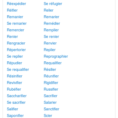
Réexpédier
Se réfugier
Réifier
Relier
Remanier
Remarier
Se remarier
Remédier
Remercier
Remplier
Renier
Se renier
Rengracier
Renvier
Répertorier
Replier
Se replier
Reprographier
Répudier
Requalifier
Se requalifier
Résilier
Résinifier
Réunifier
Revivifier
Rigidifier
Rubéfier
Russifier
Saccharifier
Sacrifier
Se sacrifier
Salarier
Salifier
Sanctifier
Saponifier
Scier