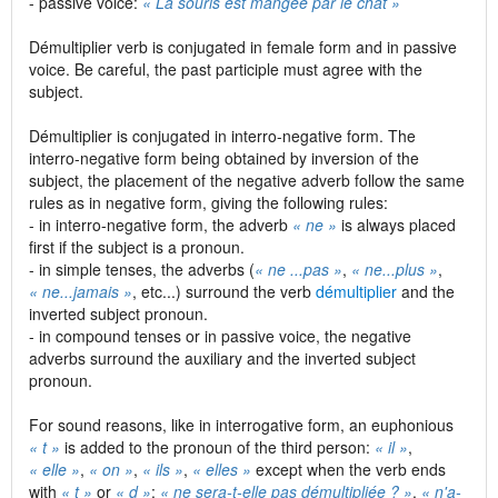
- passive voice:
« La souris est mangée par le chat »
Démultiplier verb is conjugated in female form and in passive
voice. Be careful, the past participle must agree with the
subject.
Démultiplier is conjugated in interro-negative form. The
interro-negative form being obtained by inversion of the
subject, the placement of the negative adverb follow the same
rules as in negative form, giving the following rules:
- in interro-negative form, the adverb
« ne »
is always placed
first if the subject is a pronoun.
- in simple tenses, the adverbs (
« ne ...pas »
,
« ne...plus »
,
« ne...jamais »
, etc...) surround the verb
démultiplier
and the
inverted subject pronoun.
- in compound tenses or in passive voice, the negative
adverbs surround the auxiliary and the inverted subject
pronoun.
For sound reasons, like in interrogative form, an euphonious
« t »
is added to the pronoun of the third person:
« il »
,
« elle »
,
« on »
,
« ils »
,
« elles »
except when the verb ends
with
« t »
or
« d »
:
« ne sera-t-elle pas démultipliée ? »
,
« n'a-