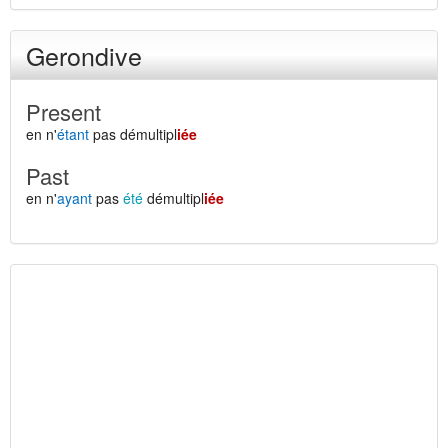
Gerondive
Present
en n'
étant
pas démultipl
iée
Past
en n'
ayant
pas
été
démultipl
iée