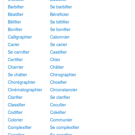
Barbifier
Se barbifier
Béatifier
Bénéficier
Bêtifier
Se bêtifier
Bonifier
Se bonifier
Calligraphier
Calomnier
Carier
Se carier
Se carnifier
Caséifier
Certifier
Chier
Charrier
Châtier
Se châtier
Chirographier
Chorégraphier
Chosifier
Cinématographier
Circonstancier
Clarifier
Se clarifier
Classifier
Cocufier
Codifier
Cokéfier
Colorier
Communier
Complexifier
Se complexifier
Concilier
Se concilier