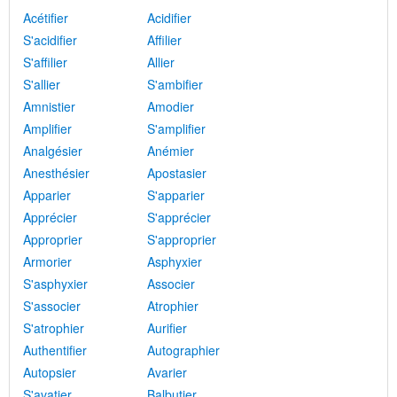
Acétifier
Acidifier
S'acidifier
Affilier
S'affilier
Allier
S'allier
S'ambifier
Amnistier
Amodier
Amplifier
S'amplifier
Analgésier
Anémier
Anesthésier
Apostasier
Apparier
S'apparier
Apprécier
S'apprécier
Approprier
S'approprier
Armorier
Asphyxier
S'asphyxier
Associer
S'associer
Atrophier
S'atrophier
Aurifier
Authentifier
Autographier
Autopsier
Avarier
S'avatier
Balbutier