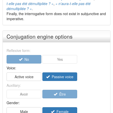
t-elle pas été démultipliée ? »
,
« n'aura-t-elle pas été
démultipliée ? »
.
Finally, the interrogative form does not exist in subjunctive and
imperative.
Conjugation engine options
Reflexive form:
No
Yes
Voice:
Active voice
Passive voice
Auxiliary:
Avoir
Être
Gender:
Male
Female