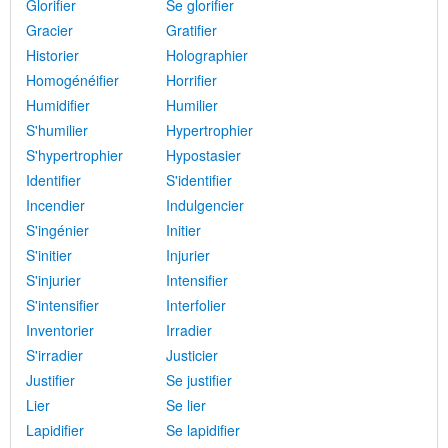
Glorifier
Se glorifier
Gracier
Gratifier
Historier
Holographier
Homogénéifier
Horrifier
Humidifier
Humilier
S'humilier
Hypertrophier
S'hypertrophier
Hypostasier
Identifier
S'identifier
Incendier
Indulgencier
S'ingénier
Initier
S'initier
Injurier
S'injurier
Intensifier
S'intensifier
Interfolier
Inventorier
Irradier
S'irradier
Justicier
Justifier
Se justifier
Lier
Se lier
Lapidifier
Se lapidifier