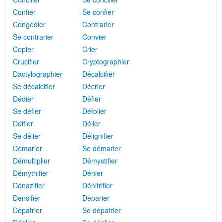
Confier
Se confier
Congédier
Contrarier
Se contrarier
Convier
Copier
Crier
Crucifier
Cryptographier
Dactylographier
Décalcifier
Se décalcifier
Décrier
Dédier
Défier
Se défier
Défolier
Déifier
Délier
Se délier
Délignifier
Démarier
Se démarier
Démultiplier
Démystifier
Démythifier
Dénier
Dénazifier
Dénitrifier
Densifier
Déparier
Dépatrier
Se dépatrier