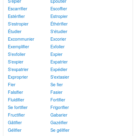
S'épier
Époutier
Escarrifier
Escoffier
Estérifier
Estropier
S'estropier
Éthérifier
Étudier
S'étudier
Excommunier
Excorier
Exemplifier
Exfolier
S'exfolier
Expier
S'expier
Expatrier
S'expatrier
Expédier
Exproprier
S'extasier
Fier
Se fier
Falsifier
Fasier
Fluidifier
Fortifier
Se fortifier
Frigorifier
Fructifier
Gabarier
Gâtifier
Gazéifier
Gélifier
Se gélifier