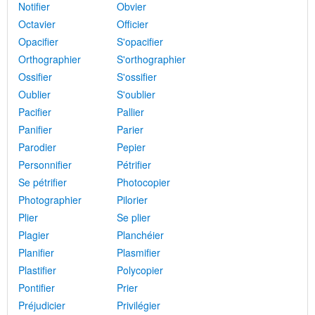
Notifier
Obvier
Octavier
Officier
Opacifier
S'opacifier
Orthographier
S'orthographier
Ossifier
S'ossifier
Oublier
S'oublier
Pacifier
Pallier
Panifier
Parier
Parodier
Pepier
Personnifier
Pétrifier
Se pétrifier
Photocopier
Photographier
Pilorier
Plier
Se plier
Plagier
Planchéier
Planifier
Plasmifier
Plastifier
Polycopier
Pontifier
Prier
Préjudicier
Privilégier