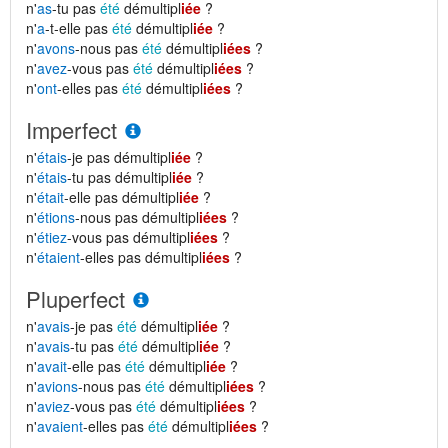
n'
as
-tu pas
été
démultipl
iée
?
n'
a
-t-elle pas
été
démultipl
iée
?
n'
avons
-nous pas
été
démultipl
iées
?
n'
avez
-vous pas
été
démultipl
iées
?
n'
ont
-elles pas
été
démultipl
iées
?
Imperfect
n'
étais
-je pas démultipl
iée
?
n'
étais
-tu pas démultipl
iée
?
n'
était
-elle pas démultipl
iée
?
n'
étions
-nous pas démultipl
iées
?
n'
étiez
-vous pas démultipl
iées
?
n'
étaient
-elles pas démultipl
iées
?
Pluperfect
n'
avais
-je pas
été
démultipl
iée
?
n'
avais
-tu pas
été
démultipl
iée
?
n'
avait
-elle pas
été
démultipl
iée
?
n'
avions
-nous pas
été
démultipl
iées
?
n'
aviez
-vous pas
été
démultipl
iées
?
n'
avaient
-elles pas
été
démultipl
iées
?