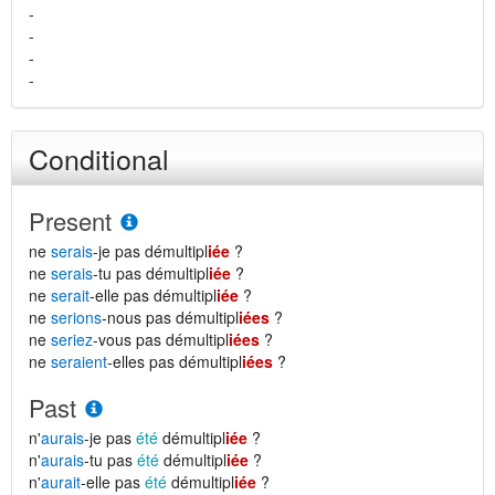
-
-
-
-
Conditional
Present
ne
serais
-je pas démultipl
iée
?
ne
serais
-tu pas démultipl
iée
?
ne
serait
-elle pas démultipl
iée
?
ne
serions
-nous pas démultipl
iées
?
ne
seriez
-vous pas démultipl
iées
?
ne
seraient
-elles pas démultipl
iées
?
Past
n'
aurais
-je pas
été
démultipl
iée
?
n'
aurais
-tu pas
été
démultipl
iée
?
n'
aurait
-elle pas
été
démultipl
iée
?