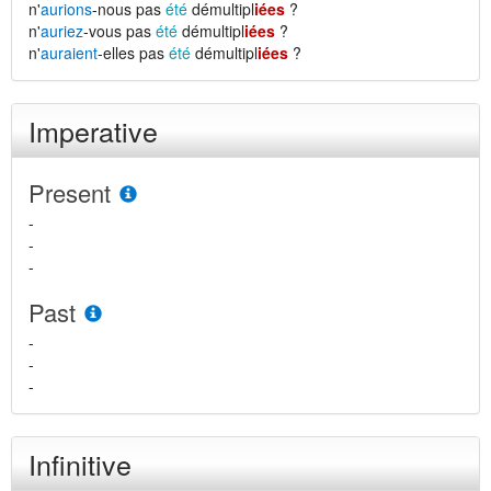
n'
aurions
-nous pas
été
démultipl
iées
?
n'
auriez
-vous pas
été
démultipl
iées
?
n'
auraient
-elles pas
été
démultipl
iées
?
Imperative
Present
-
-
-
Past
-
-
-
Infinitive