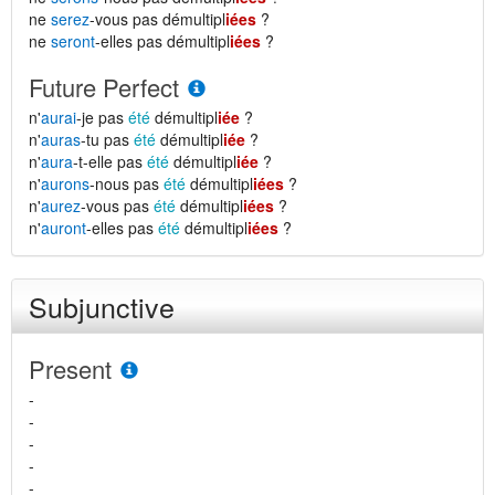
ne
serez
-vous pas démultipl
iées
?
ne
seront
-elles pas démultipl
iées
?
Future Perfect
n'
aurai
-je pas
été
démultipl
iée
?
n'
auras
-tu pas
été
démultipl
iée
?
n'
aura
-t-elle pas
été
démultipl
iée
?
n'
aurons
-nous pas
été
démultipl
iées
?
n'
aurez
-vous pas
été
démultipl
iées
?
n'
auront
-elles pas
été
démultipl
iées
?
Subjunctive
Present
-
-
-
-
-