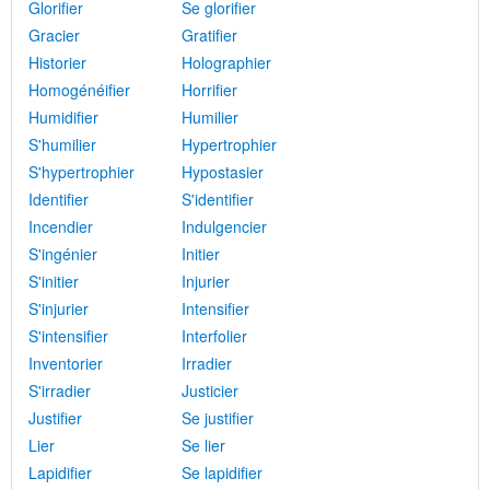
Glorifier
Se glorifier
Gracier
Gratifier
Historier
Holographier
Homogénéifier
Horrifier
Humidifier
Humilier
S'humilier
Hypertrophier
S'hypertrophier
Hypostasier
Identifier
S'identifier
Incendier
Indulgencier
S'ingénier
Initier
S'initier
Injurier
S'injurier
Intensifier
S'intensifier
Interfolier
Inventorier
Irradier
S'irradier
Justicier
Justifier
Se justifier
Lier
Se lier
Lapidifier
Se lapidifier