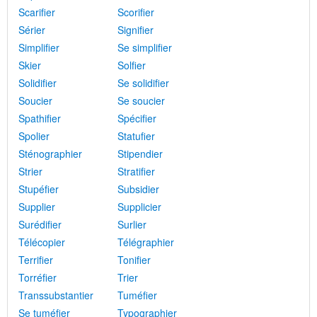
Scarifier
Scorifier
Sérier
Signifier
Simplifier
Se simplifier
Skier
Solfier
Solidifier
Se solidifier
Soucier
Se soucier
Spathifier
Spécifier
Spolier
Statufier
Sténographier
Stipendier
Strier
Stratifier
Stupéfier
Subsidier
Supplier
Supplicier
Surédifier
Surlier
Télécopier
Télégraphier
Terrifier
Tonifier
Torréfier
Trier
Transsubstantier
Tuméfier
Se tuméfier
Typographier