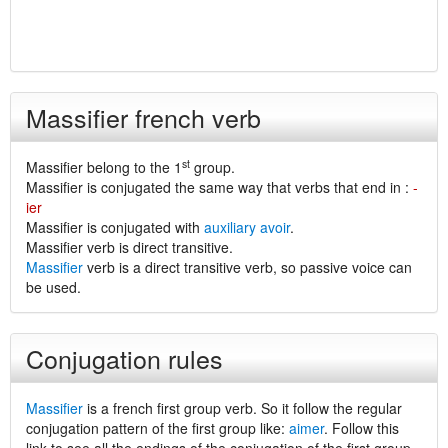
Massifier french verb
st
Massifier belong to the 1
group.
Massifier is conjugated the same way that verbs that end in :
-
ier
Massifier is conjugated with
auxiliary avoir
.
Massifier verb is direct transitive.
Massifier
verb is a direct transitive verb, so passive voice can
be used.
Conjugation rules
Massifier
is a french first group verb. So it follow the regular
conjugation pattern of the first group like:
aimer
. Follow this