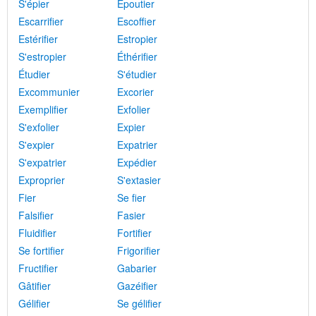
S'épier
Époutier
Escarrifier
Escoffier
Estérifier
Estropier
S'estropier
Éthérifier
Étudier
S'étudier
Excommunier
Excorier
Exemplifier
Exfolier
S'exfolier
Expier
S'expier
Expatrier
S'expatrier
Expédier
Exproprier
S'extasier
Fier
Se fier
Falsifier
Fasier
Fluidifier
Fortifier
Se fortifier
Frigorifier
Fructifier
Gabarier
Gâtifier
Gazéifier
Gélifier
Se gélifier