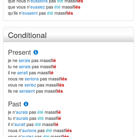
que nous n'
eussions
pas
été
massif
iés
que vous n'
eussiez
pas
été
massif
iés
qu'ils n'
eussent
pas
été
massif
iés
Conditional
Present
je ne
serais
pas massif
ié
tu ne
serais
pas massif
ié
il ne
serait
pas massif
ié
nous ne
serions
pas massif
iés
vous ne
seriez
pas massif
iés
ils ne
seraient
pas massif
iés
Past
je n'
aurais
pas
été
massif
ié
tu n'
aurais
pas
été
massif
ié
il n'
aurait
pas
été
massif
ié
nous n'
aurions
pas
été
massif
iés
vous n'
auriez
pas
été
massif
iés