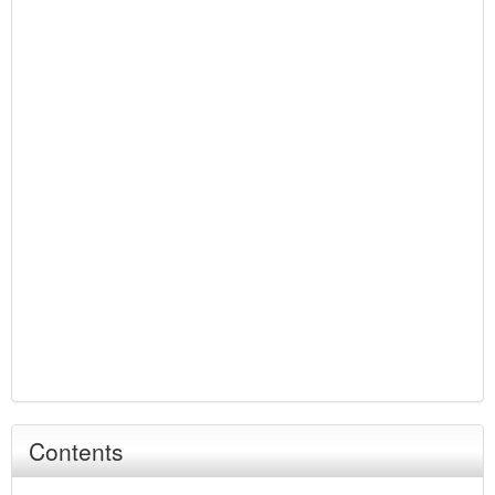
Contents