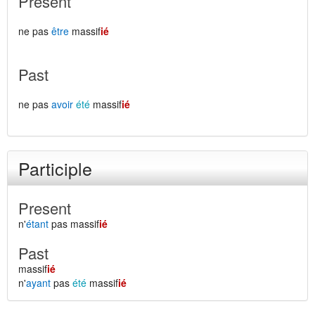
Present
ne pas
être
massif
ié
Past
ne pas
avoir
été
massif
ié
Participle
Present
n'
étant
pas massif
ié
Past
massif
ié
n'
ayant
pas
été
massif
ié