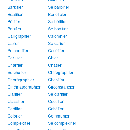
Barbifier
Se barbifier
Béatifier
Bénéficier
Bêtifier
Se bêtifier
Bonifier
Se bonifier
Calligraphier
Calomnier
Carier
Se carier
Se carnifier
Caséifier
Certifier
Chier
Charrier
Châtier
Se châtier
Chirographier
Chorégraphier
Chosifier
Cinématographier
Circonstancier
Clarifier
Se clarifier
Classifier
Cocufier
Codifier
Cokéfier
Colorier
Communier
Complexifier
Se complexifier