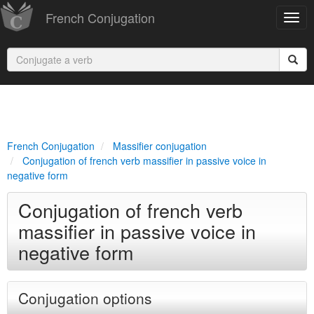
French Conjugation
French Conjugation
Massifier conjugation
Conjugation of french verb massifier in passive voice in
negative form
Conjugation of french verb
massifier in passive voice in
negative form
Conjugation options