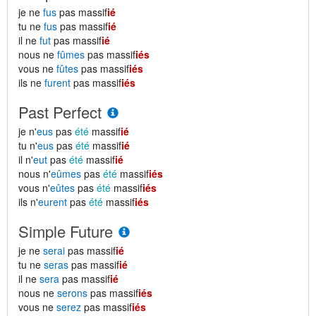
je ne
fus
pas massif
ié
tu ne
fus
pas massif
ié
il ne
fut
pas massif
ié
nous ne
fûmes
pas massif
iés
vous ne
fûtes
pas massif
iés
ils ne
furent
pas massif
iés
Past Perfect
je n'
eus
pas
été
massif
ié
tu n'
eus
pas
été
massif
ié
il n'
eut
pas
été
massif
ié
nous n'
eûmes
pas
été
massif
iés
vous n'
eûtes
pas
été
massif
iés
ils n'
eurent
pas
été
massif
iés
Simple Future
je ne
serai
pas massif
ié
tu ne
seras
pas massif
ié
il ne
sera
pas massif
ié
nous ne
serons
pas massif
iés
vous ne
serez
pas massif
iés