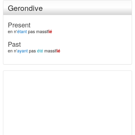
Gerondive
Present
en n'
étant
pas massif
ié
Past
en n'
ayant
pas
été
massif
ié