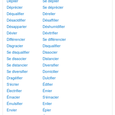
Déplier
Se déplier
Déprécier
Se déprécier
Déqualifier
Dérelier
Désacidifier
Désaffilier
Désapparier
Déshumidifier
Dévier
Dévitrifier
Différencier
Se différencier
Disgracier
Disqualifier
Se disqualifier
Dissocier
Se dissocier
Distancier
Se distancier
Diversifier
Se diversifier
Domicilier
Dragéifier
Dulcifier
S'écrier
Édifier
Électrifier
Émier
Émacier
S'émacier
Émulsifier
Enlier
Envier
Épier