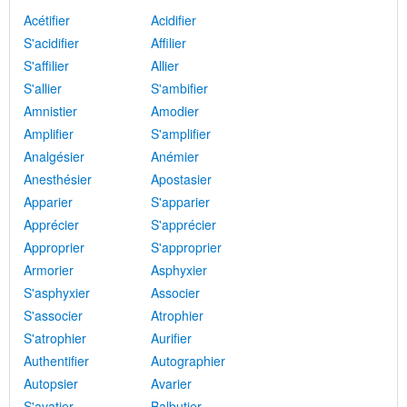
Acétifier
Acidifier
S'acidifier
Affilier
S'affilier
Allier
S'allier
S'ambifier
Amnistier
Amodier
Amplifier
S'amplifier
Analgésier
Anémier
Anesthésier
Apostasier
Apparier
S'apparier
Apprécier
S'apprécier
Approprier
S'approprier
Armorier
Asphyxier
S'asphyxier
Associer
S'associer
Atrophier
S'atrophier
Aurifier
Authentifier
Autographier
Autopsier
Avarier
S'avatier
Balbutier