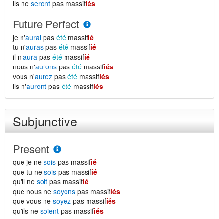
ils ne
seront
pas massif
iés
Future Perfect
je n'
aurai
pas
été
massif
ié
tu n'
auras
pas
été
massif
ié
il n'
aura
pas
été
massif
ié
nous n'
aurons
pas
été
massif
iés
vous n'
aurez
pas
été
massif
iés
ils n'
auront
pas
été
massif
iés
Subjunctive
Present
que je ne
sois
pas massif
ié
que tu ne
sois
pas massif
ié
qu'il ne
soit
pas massif
ié
que nous ne
soyons
pas massif
iés
que vous ne
soyez
pas massif
iés
qu'ils ne
soient
pas massif
iés