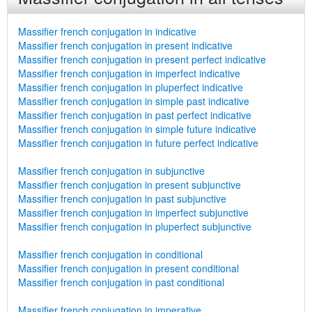
Massifier french conjugation in indicative
Massifier french conjugation in present indicative
Massifier french conjugation in present perfect indicative
Massifier french conjugation in imperfect indicative
Massifier french conjugation in pluperfect indicative
Massifier french conjugation in simple past indicative
Massifier french conjugation in past perfect indicative
Massifier french conjugation in simple future indicative
Massifier french conjugation in future perfect indicative
Massifier french conjugation in subjunctive
Massifier french conjugation in present subjunctive
Massifier french conjugation in past subjunctive
Massifier french conjugation in imperfect subjunctive
Massifier french conjugation in pluperfect subjunctive
Massifier french conjugation in conditional
Massifier french conjugation in present conditional
Massifier french conjugation in past conditional
Massifier french conjugation in imperative