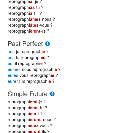
reprograph
iai
-je ?
reprograph
ias
-tu ?
reprograph
ia
-t-il ?
reprograph
iâmes
-nous ?
reprograph
iâtes
-vous ?
reprograph
ièrent
-ils ?
Past Perfect
eus
-je reprograph
ié
?
eus
-tu reprograph
ié
?
eut
-il reprograph
ié
?
eûmes
-nous reprograph
ié
?
eûtes
-vous reprograph
ié
?
eurent
-ils reprograph
ié
?
Simple Future
reprograph
ierai
-je ?
reprograph
ieras
-tu ?
reprograph
iera
-t-il ?
reprograph
ierons
-nous ?
reprograph
ierez
-vous ?
reprograph
ieront
-ils ?