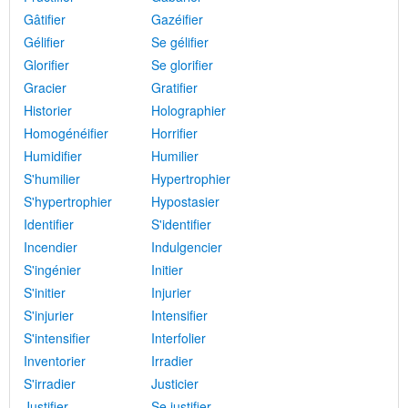
Gâtifier
Gazéifier
Gélifier
Se gélifier
Glorifier
Se glorifier
Gracier
Gratifier
Historier
Holographier
Homogénéifier
Horrifier
Humidifier
Humilier
S'humilier
Hypertrophier
S'hypertrophier
Hypostasier
Identifier
S'identifier
Incendier
Indulgencier
S'ingénier
Initier
S'initier
Injurier
S'injurier
Intensifier
S'intensifier
Interfolier
Inventorier
Irradier
S'irradier
Justicier
Justifier
Se justifier