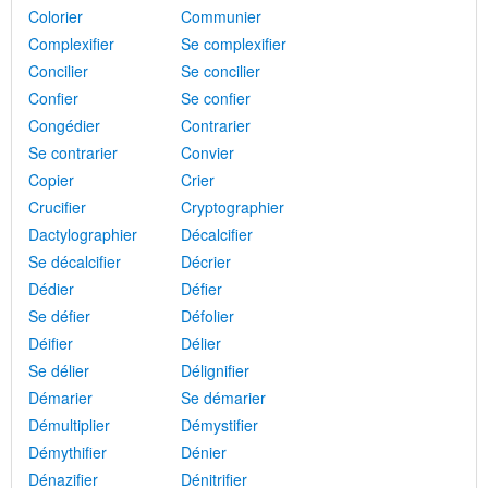
Colorier
Communier
Complexifier
Se complexifier
Concilier
Se concilier
Confier
Se confier
Congédier
Contrarier
Se contrarier
Convier
Copier
Crier
Crucifier
Cryptographier
Dactylographier
Décalcifier
Se décalcifier
Décrier
Dédier
Défier
Se défier
Défolier
Déifier
Délier
Se délier
Délignifier
Démarier
Se démarier
Démultiplier
Démystifier
Démythifier
Dénier
Dénazifier
Dénitrifier