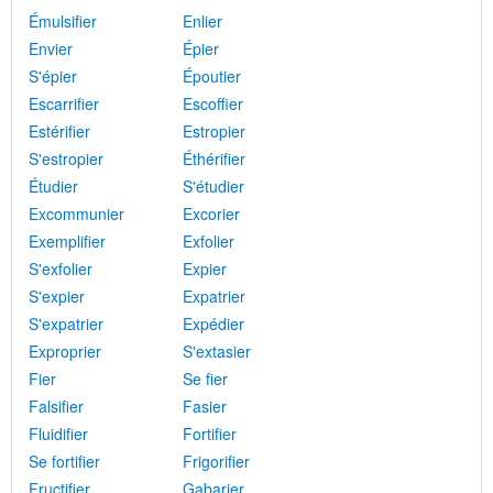
Émulsifier
Enlier
Envier
Épier
S'épier
Époutier
Escarrifier
Escoffier
Estérifier
Estropier
S'estropier
Éthérifier
Étudier
S'étudier
Excommunier
Excorier
Exemplifier
Exfolier
S'exfolier
Expier
S'expier
Expatrier
S'expatrier
Expédier
Exproprier
S'extasier
Fier
Se fier
Falsifier
Fasier
Fluidifier
Fortifier
Se fortifier
Frigorifier
Fructifier
Gabarier