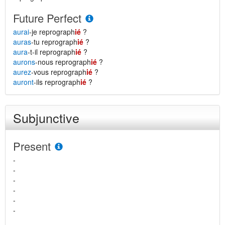
Future Perfect
aurai
-je reprograph
ié
?
auras
-tu reprograph
ié
?
aura
-t-il reprograph
ié
?
aurons
-nous reprograph
ié
?
aurez
-vous reprograph
ié
?
auront
-ils reprograph
ié
?
Subjunctive
Present
-
-
-
-
-
-