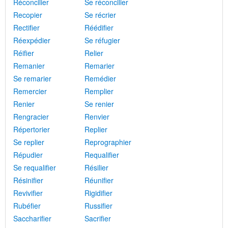
Réconcilier
Se réconcilier
Recopier
Se récrier
Rectifier
Réédifier
Réexpédier
Se réfugier
Réifier
Relier
Remanier
Remarier
Se remarier
Remédier
Remercier
Remplier
Renier
Se renier
Rengracier
Renvier
Répertorier
Replier
Se replier
Reprographier
Répudier
Requalifier
Se requalifier
Résilier
Résinifier
Réunifier
Revivifier
Rigidifier
Rubéfier
Russifier
Saccharifier
Sacrifier