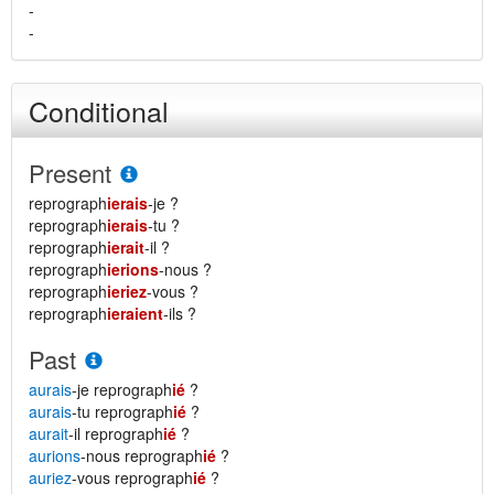
-
-
Conditional
Present
reprograph
ierais
-je ?
reprograph
ierais
-tu ?
reprograph
ierait
-il ?
reprograph
ierions
-nous ?
reprograph
ieriez
-vous ?
reprograph
ieraient
-ils ?
Past
aurais
-je reprograph
ié
?
aurais
-tu reprograph
ié
?
aurait
-il reprograph
ié
?
aurions
-nous reprograph
ié
?
auriez
-vous reprograph
ié
?