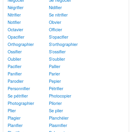
Négocier
Se négocier
Négrifier
Nidifier
Nitrifier
Se nitrifier
Notifier
Obvier
Octavier
Officier
Opacifier
S'opacifier
Orthographier
S'orthographier
Ossifier
S'ossifier
Oublier
S'oublier
Pacifier
Pallier
Panifier
Parier
Parodier
Pepier
Personnifier
Pétrifier
Se pétrifier
Photocopier
Photographier
Pilorier
Plier
Se plier
Plagier
Planchéier
Planifier
Plasmifier