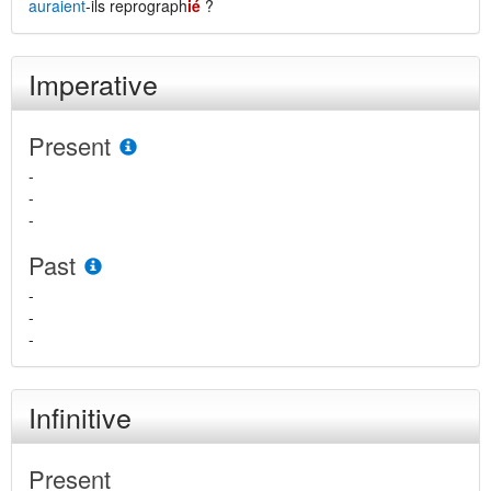
auraient
-ils reprograph
ié
?
Imperative
Present
-
-
-
Past
-
-
-
Infinitive
Present