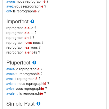
avons
-nous reprograph
ié
?
avez
-vous reprograph
ié
?
ont
-ils reprograph
ié
?
Imperfect
reprograph
iais
-je ?
reprograph
iais
-tu ?
reprograph
iait
-il ?
reprograph
iions
-nous ?
reprograph
iiez
-vous ?
reprograph
iaient
-ils ?
Pluperfect
avais
-je reprograph
ié
?
avais
-tu reprograph
ié
?
avait
-il reprograph
ié
?
avions
-nous reprograph
ié
?
aviez
-vous reprograph
ié
?
avaient
-ils reprograph
ié
?
Simple Past