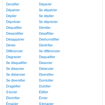
Densifier
Déparier
Dépatrier
Se dépatrier
Déplier
Se déplier
Déprécier
Se déprécier
Déqualifier
Dérelier
Désacidifier
Désaffilier
Désapparier
Déshumidifier
Dévier
Dévitrifier
Différencier
Se différencier
Disgracier
Disqualifier
Se disqualifier
Dissocier
Se dissocier
Distancier
Se distancier
Diversifier
Se diversifier
Domicilier
Dragéifier
Dulcifier
S'écrier
Édifier
Électrifier
Émier
Émacier
S'émacier