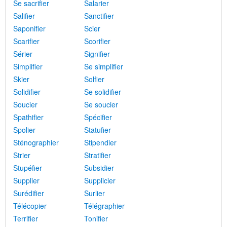
Se sacrifier
Salarier
Salifier
Sanctifier
Saponifier
Scier
Scarifier
Scorifier
Sérier
Signifier
Simplifier
Se simplifier
Skier
Solfier
Solidifier
Se solidifier
Soucier
Se soucier
Spathifier
Spécifier
Spolier
Statufier
Sténographier
Stipendier
Strier
Stratifier
Stupéfier
Subsidier
Supplier
Supplicier
Surédifier
Surlier
Télécopier
Télégraphier
Terrifier
Tonifier