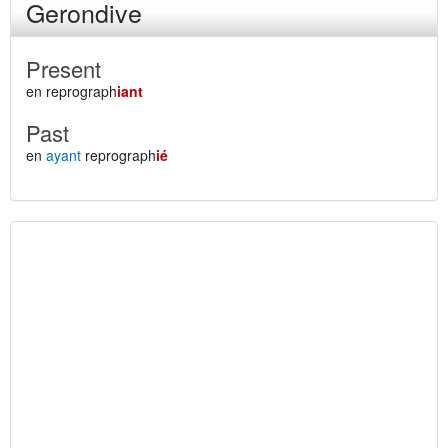
Gerondive
Present
en reprograph
iant
Past
en
ayant
reprograph
ié