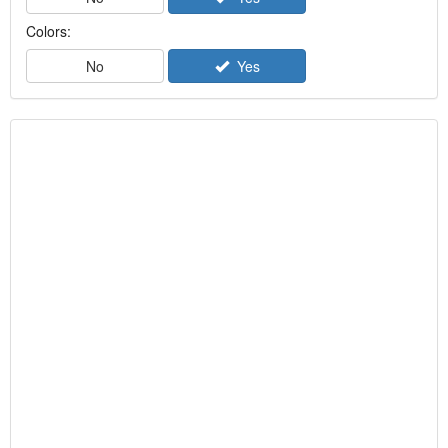
Colors:
No
Yes