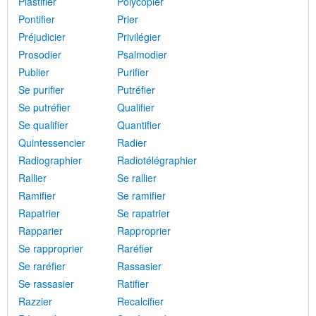
Plastifier
Polycopier
Pontifier
Prier
Préjudicier
Privilégier
Prosodier
Psalmodier
Publier
Purifier
Se purifier
Putréfier
Se putréfier
Qualifier
Se qualifier
Quantifier
Quintessencier
Radier
Radiographier
Radiotélégraphier
Rallier
Se rallier
Ramifier
Se ramifier
Rapatrier
Se rapatrier
Rapparier
Rapproprier
Se rapproprier
Raréfier
Se raréfier
Rassasier
Se rassasier
Ratifier
Razzier
Recalcifier