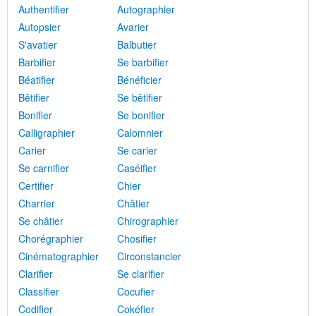
Authentifier
Autographier
Autopsier
Avarier
S'avatier
Balbutier
Barbifier
Se barbifier
Béatifier
Bénéficier
Bêtifier
Se bêtifier
Bonifier
Se bonifier
Calligraphier
Calomnier
Carier
Se carier
Se carnifier
Caséifier
Certifier
Chier
Charrier
Châtier
Se châtier
Chirographier
Chorégraphier
Chosifier
Cinématographier
Circonstancier
Clarifier
Se clarifier
Classifier
Cocufier
Codifier
Cokéfier