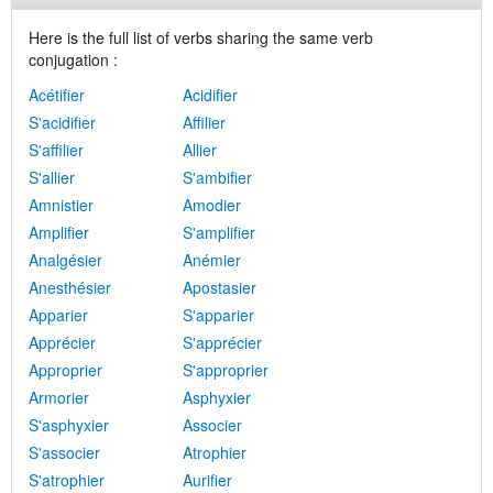
Here is the full list of verbs sharing the same verb
conjugation :
Acétifier
Acidifier
S'acidifier
Affilier
S'affilier
Allier
S'allier
S'ambifier
Amnistier
Amodier
Amplifier
S'amplifier
Analgésier
Anémier
Anesthésier
Apostasier
Apparier
S'apparier
Apprécier
S'apprécier
Approprier
S'approprier
Armorier
Asphyxier
S'asphyxier
Associer
S'associer
Atrophier
S'atrophier
Aurifier