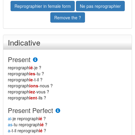
Reprographier in female form
Ne pas reprographier
Remove the ?
Indicative
Present
reprograph
ié
-je ?
reprograph
ies
-tu ?
reprograph
ie
-t-il ?
reprograph
ions
-nous ?
reprograph
iez
-vous ?
reprograph
ient
-ils ?
Present Perfect
ai
-je reprograph
ié
?
as
-tu reprograph
ié
?
a
-t-il reprograph
ié
?