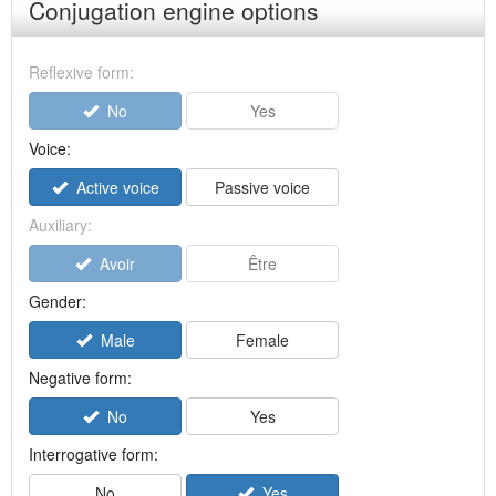
Conjugation engine options
Reflexive form:
No
Yes
Voice:
Active voice
Passive voice
Auxiliary:
Avoir
Être
Gender:
Male
Female
Negative form:
No
Yes
Interrogative form:
No
Yes