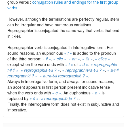
group verbs :
conjugation rules and endings for the first group
verbs
.
However, although the terminations are perfectly regular, stem
can be irregular and have numerous variations.
Reprographier is conjugated the same way that verbs that end
in :
-ier
.
Reprographier verb is conjugated in interrogative form. For
sound reasons, an euphonious
« t »
is added to the pronoun
of the third person:
« il »
,
« elle »
,
« on »
,
« ils »
,
« elles »
except when the verb ends with
« t »
or
« d »
:
« reprographie-
t-il ? »
,
« reprographia-t-il ? »
,
« reprographiera-t-il ? »
,
« a-t-il
reprographié ? »
,
« aura-t-il reprographié ? »
.
Always in interrogative form, and always for sound reasons,
an accent appears in first person present indicative tense
when the verb ends with
« e »
. An euphonious
« e »
is
replaced by
« é »
:
« reprographié-je ? »
.
Finally, the interrogative form does not exist in subjunctive and
imperative.