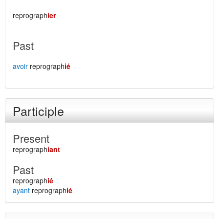
reprograph
ier
Past
avoir
reprograph
ié
Participle
Present
reprograph
iant
Past
reprograph
ié
ayant
reprograph
ié