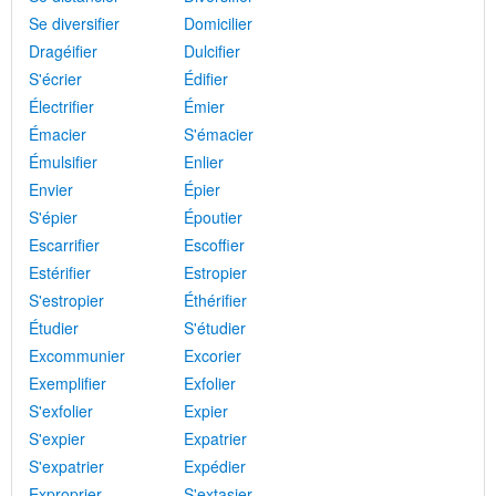
Se diversifier
Domicilier
Dragéifier
Dulcifier
S'écrier
Édifier
Électrifier
Émier
Émacier
S'émacier
Émulsifier
Enlier
Envier
Épier
S'épier
Époutier
Escarrifier
Escoffier
Estérifier
Estropier
S'estropier
Éthérifier
Étudier
S'étudier
Excommunier
Excorier
Exemplifier
Exfolier
S'exfolier
Expier
S'expier
Expatrier
S'expatrier
Expédier
Exproprier
S'extasier