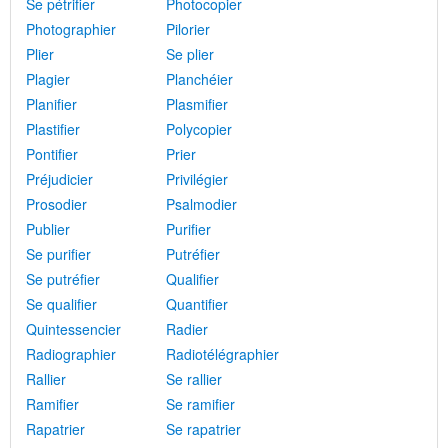
Se pétrifier
Photocopier
Photographier
Pilorier
Plier
Se plier
Plagier
Planchéier
Planifier
Plasmifier
Plastifier
Polycopier
Pontifier
Prier
Préjudicier
Privilégier
Prosodier
Psalmodier
Publier
Purifier
Se purifier
Putréfier
Se putréfier
Qualifier
Se qualifier
Quantifier
Quintessencier
Radier
Radiographier
Radiotélégraphier
Rallier
Se rallier
Ramifier
Se ramifier
Rapatrier
Se rapatrier