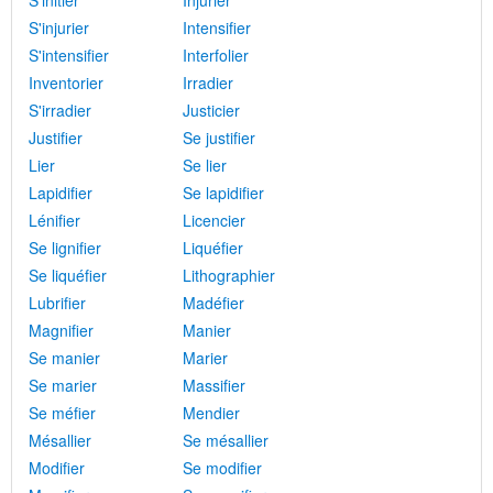
S'initier
Injurier
S'injurier
Intensifier
S'intensifier
Interfolier
Inventorier
Irradier
S'irradier
Justicier
Justifier
Se justifier
Lier
Se lier
Lapidifier
Se lapidifier
Lénifier
Licencier
Se lignifier
Liquéfier
Se liquéfier
Lithographier
Lubrifier
Madéfier
Magnifier
Manier
Se manier
Marier
Se marier
Massifier
Se méfier
Mendier
Mésallier
Se mésallier
Modifier
Se modifier