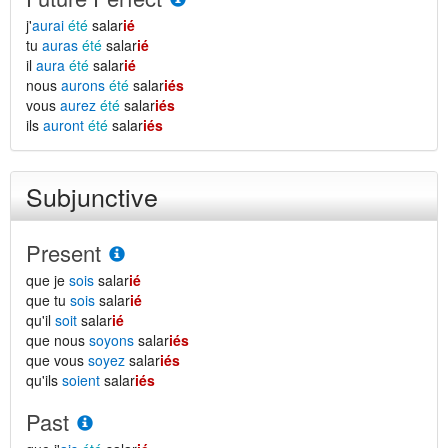
j'
aurai
été
salar
ié
tu
auras
été
salar
ié
il
aura
été
salar
ié
nous
aurons
été
salar
iés
vous
aurez
été
salar
iés
ils
auront
été
salar
iés
Subjunctive
Present
que je
sois
salar
ié
que tu
sois
salar
ié
qu'il
soit
salar
ié
que nous
soyons
salar
iés
que vous
soyez
salar
iés
qu'ils
soient
salar
iés
Past