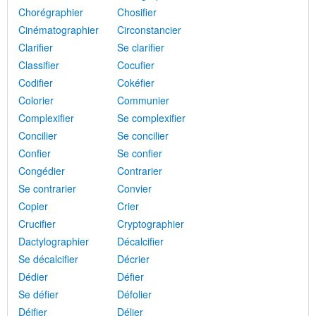
Chorégraphier
Chosifier
Cinématographier
Circonstancier
Clarifier
Se clarifier
Classifier
Cocufier
Codifier
Cokéfier
Colorier
Communier
Complexifier
Se complexifier
Concilier
Se concilier
Confier
Se confier
Congédier
Contrarier
Se contrarier
Convier
Copier
Crier
Crucifier
Cryptographier
Dactylographier
Décalcifier
Se décalcifier
Décrier
Dédier
Défier
Se défier
Défolier
Déifier
Délier