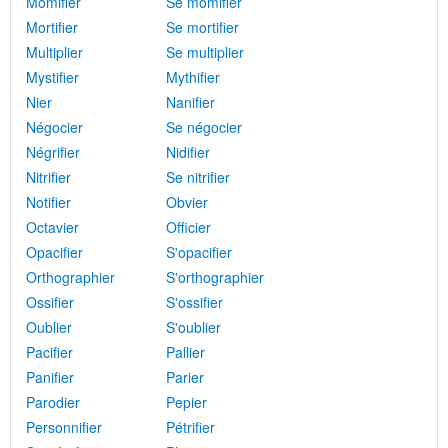
Momifier
Se momifier
Mortifier
Se mortifier
Multiplier
Se multiplier
Mystifier
Mythifier
Nier
Nanifier
Négocier
Se négocier
Négrifier
Nidifier
Nitrifier
Se nitrifier
Notifier
Obvier
Octavier
Officier
Opacifier
S'opacifier
Orthographier
S'orthographier
Ossifier
S'ossifier
Oublier
S'oublier
Pacifier
Pallier
Panifier
Parier
Parodier
Pepier
Personnifier
Pétrifier