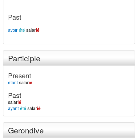
Past
avoir
été
salar
ié
Participle
Present
étant
salar
ié
Past
salar
ié
ayant
été
salar
ié
Gerondive