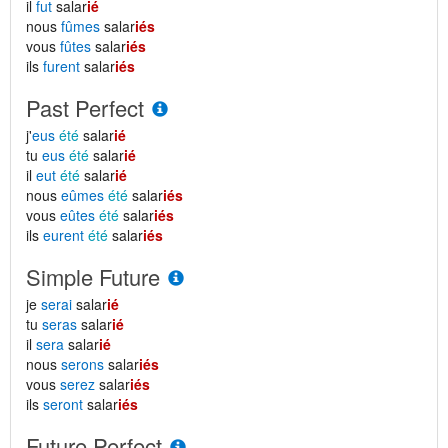
il
fut
salar
ié
nous
fûmes
salar
iés
vous
fûtes
salar
iés
ils
furent
salar
iés
Past Perfect
j'
eus
été
salar
ié
tu
eus
été
salar
ié
il
eut
été
salar
ié
nous
eûmes
été
salar
iés
vous
eûtes
été
salar
iés
ils
eurent
été
salar
iés
Simple Future
je
serai
salar
ié
tu
seras
salar
ié
il
sera
salar
ié
nous
serons
salar
iés
vous
serez
salar
iés
ils
seront
salar
iés
Future Perfect