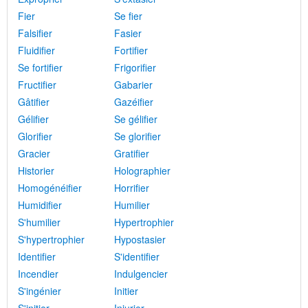
Fier
Se fier
Falsifier
Fasier
Fluidifier
Fortifier
Se fortifier
Frigorifier
Fructifier
Gabarier
Gâtifier
Gazéifier
Gélifier
Se gélifier
Glorifier
Se glorifier
Gracier
Gratifier
Historier
Holographier
Homogénéifier
Horrifier
Humidifier
Humilier
S'humilier
Hypertrophier
S'hypertrophier
Hypostasier
Identifier
S'identifier
Incendier
Indulgencier
S'ingénier
Initier