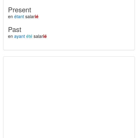
Present
en
étant
salar
ié
Past
en
ayant
été
salar
ié