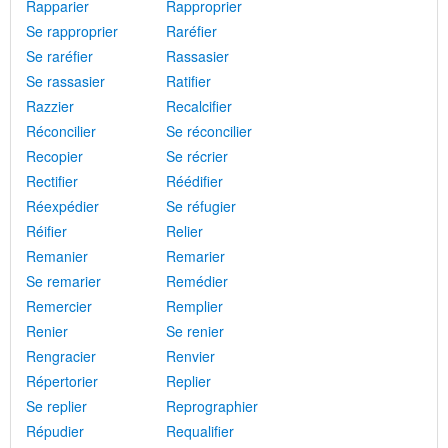
Rapparier
Rapproprier
Se rapproprier
Raréfier
Se raréfier
Rassasier
Se rassasier
Ratifier
Razzier
Recalcifier
Réconcilier
Se réconcilier
Recopier
Se récrier
Rectifier
Réédifier
Réexpédier
Se réfugier
Réifier
Relier
Remanier
Remarier
Se remarier
Remédier
Remercier
Remplier
Renier
Se renier
Rengracier
Renvier
Répertorier
Replier
Se replier
Reprographier
Répudier
Requalifier