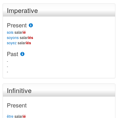
Imperative
Present
sois
salar
ié
soyons
salar
iés
soyez
salar
iés
Past
-
-
-
Infinitive
Present
être
salar
ié