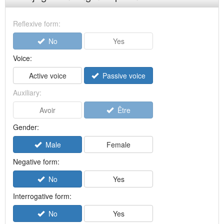
Reflexive form:
No
Yes
Voice:
Active voice
Passive voice
Auxiliary:
Avoir
Être
Gender:
Male
Female
Negative form:
No
Yes
Interrogative form:
No
Yes