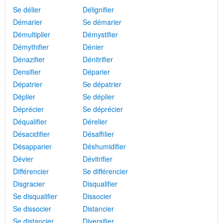
Se délier
Délignifier
Démarier
Se démarier
Démultiplier
Démystifier
Démythifier
Dénier
Dénazifier
Dénitrifier
Densifier
Déparier
Dépatrier
Se dépatrier
Déplier
Se déplier
Déprécier
Se déprécier
Déqualifier
Dérelier
Désacidifier
Désaffilier
Désapparier
Déshumidifier
Dévier
Dévitrifier
Différencier
Se différencier
Disgracier
Disqualifier
Se disqualifier
Dissocier
Se dissocier
Distancier
Se distancier
Diversifier