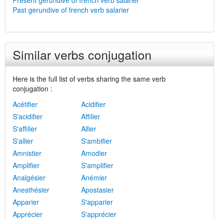
Present gerundive of french verb salarier
Past gerundive of french verb salarier
Similar verbs conjugation
Here is the full list of verbs sharing the same verb
conjugation :
Acétifier
Acidifier
S'acidifier
Affilier
S'affilier
Allier
S'allier
S'ambifier
Amnistier
Amodier
Amplifier
S'amplifier
Analgésier
Anémier
Anesthésier
Apostasier
Apparier
S'apparier
Apprécier
S'apprécier