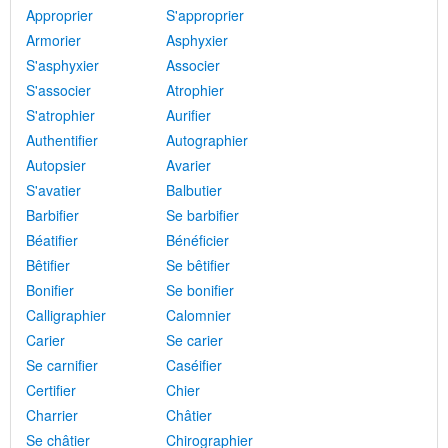
Approprier
S'approprier
Armorier
Asphyxier
S'asphyxier
Associer
S'associer
Atrophier
S'atrophier
Aurifier
Authentifier
Autographier
Autopsier
Avarier
S'avatier
Balbutier
Barbifier
Se barbifier
Béatifier
Bénéficier
Bêtifier
Se bêtifier
Bonifier
Se bonifier
Calligraphier
Calomnier
Carier
Se carier
Se carnifier
Caséifier
Certifier
Chier
Charrier
Châtier
Se châtier
Chirographier