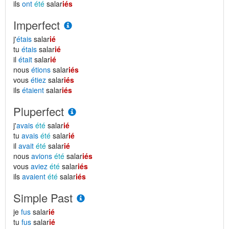
ils
ont
été
salar
iés
Imperfect
j'
étais
salar
ié
tu
étais
salar
ié
il
était
salar
ié
nous
étions
salar
iés
vous
étiez
salar
iés
ils
étaient
salar
iés
Pluperfect
j'
avais
été
salar
ié
tu
avais
été
salar
ié
il
avait
été
salar
ié
nous
avions
été
salar
iés
vous
aviez
été
salar
iés
ils
avaient
été
salar
iés
Simple Past
je
fus
salar
ié
tu
fus
salar
ié