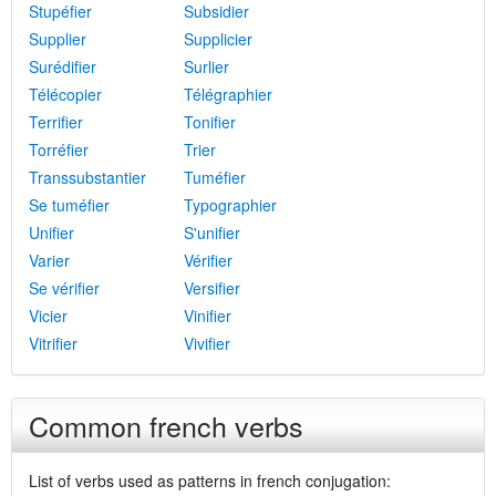
Stupéfier
Subsidier
Supplier
Supplicier
Surédifier
Surlier
Télécopier
Télégraphier
Terrifier
Tonifier
Torréfier
Trier
Transsubstantier
Tuméfier
Se tuméfier
Typographier
Unifier
S'unifier
Varier
Vérifier
Se vérifier
Versifier
Vicier
Vinifier
Vitrifier
Vivifier
Common french verbs
List of verbs used as patterns in french conjugation: