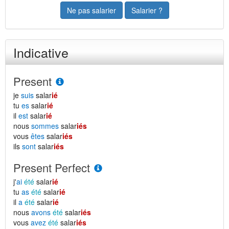
Ne pas salarier
Salarier ?
Indicative
Present
je
suis
salar
ié
tu
es
salar
ié
il
est
salar
ié
nous
sommes
salar
iés
vous
êtes
salar
iés
ils
sont
salar
iés
Present Perfect
j'
ai
été
salar
ié
tu
as
été
salar
ié
il
a
été
salar
ié
nous
avons
été
salar
iés
vous
avez
été
salar
iés