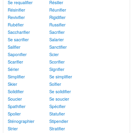
Se requalifier
Résilier
Résinifier
Réunifier
Revivifier
Rigidifier
Rubéfier
Russifier
Saccharifier
Sacrifier
Se sacrifier
Salarier
Salifier
Sanctifier
Saponifier
Scier
Scarifier
Scorifier
Sérier
Signifier
Simplifier
Se simplifier
Skier
Solfier
Solidifier
Se solidifier
Soucier
Se soucier
Spathifier
Spécifier
Spolier
Statufier
Sténographier
Stipendier
Strier
Stratifier