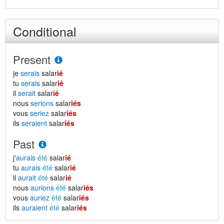
Conditional
Present
je
serais
salar
ié
tu
serais
salar
ié
il
serait
salar
ié
nous
serions
salar
iés
vous
seriez
salar
iés
ils
seraient
salar
iés
Past
j'
aurais
été
salar
ié
tu
aurais
été
salar
ié
il
aurait
été
salar
ié
nous
aurions
été
salar
iés
vous
auriez
été
salar
iés
ils
auraient
été
salar
iés