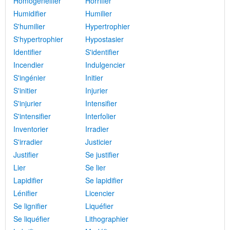
Homogénéifier
Horrifier
Humidifier
Humilier
S'humilier
Hypertrophier
S'hypertrophier
Hypostasier
Identifier
S'identifier
Incendier
Indulgencier
S'ingénier
Initier
S'initier
Injurier
S'injurier
Intensifier
S'intensifier
Interfolier
Inventorier
Irradier
S'irradier
Justicier
Justifier
Se justifier
Lier
Se lier
Lapidifier
Se lapidifier
Lénifier
Licencier
Se lignifier
Liquéfier
Se liquéfier
Lithographier