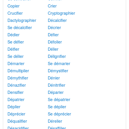
Copier
Crier
Crucifier
Cryptographier
Dactylographier
Décalcifier
Se décalcifier
Décrier
Dédier
Défier
Se défier
Défolier
Déifier
Délier
Se délier
Délignifier
Démarier
Se démarier
Démultiplier
Démystifier
Démythifier
Dénier
Dénazifier
Dénitrifier
Densifier
Déparier
Dépatrier
Se dépatrier
Déplier
Se déplier
Déprécier
Se déprécier
Déqualifier
Dérelier
Désacidifier
Désaffilier