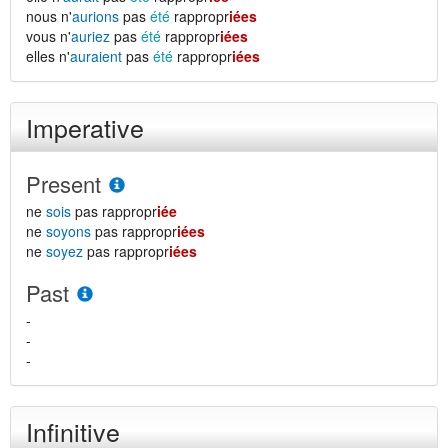
nous n'
aurions
pas
été
rappropr
iées
vous n'
auriez
pas
été
rappropr
iées
elles n'
auraient
pas
été
rappropr
iées
Imperative
Present
ne
sois
pas rappropr
iée
ne
soyons
pas rappropr
iées
ne
soyez
pas rappropr
iées
Past
-
-
-
Infinitive