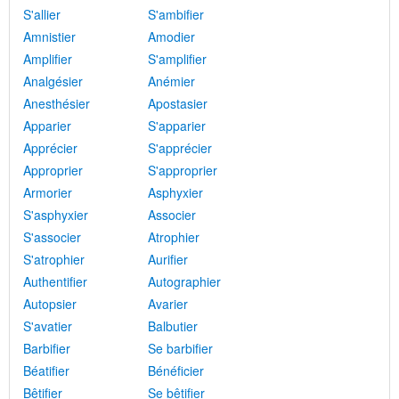
S'allier
S'ambifier
Amnistier
Amodier
Amplifier
S'amplifier
Analgésier
Anémier
Anesthésier
Apostasier
Apparier
S'apparier
Apprécier
S'apprécier
Approprier
S'approprier
Armorier
Asphyxier
S'asphyxier
Associer
S'associer
Atrophier
S'atrophier
Aurifier
Authentifier
Autographier
Autopsier
Avarier
S'avatier
Balbutier
Barbifier
Se barbifier
Béatifier
Bénéficier
Bêtifier
Se bêtifier