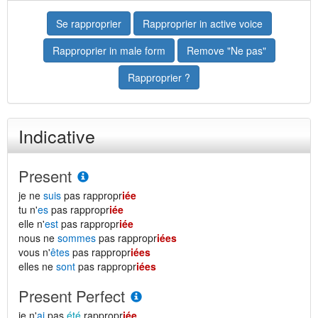
Se rapproprier
Rapproprier in active voice
Rapproprier in male form
Remove "Ne pas"
Rapproprier ?
Indicative
Present
je ne
suis
pas rappropr
iée
tu n'
es
pas rappropr
iée
elle n'
est
pas rappropr
iée
nous ne
sommes
pas rappropr
iées
vous n'
êtes
pas rappropr
iées
elles ne
sont
pas rappropr
iées
Present Perfect
je n'
ai
pas
été
rappropr
iée