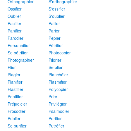
Orthographier
S'orthographier
Ossifier
S'ossifier
Oublier
S'oublier
Pacifier
Pallier
Panifier
Parier
Parodier
Pepier
Personnifier
Pétrifier
Se pétrifier
Photocopier
Photographier
Pilorier
Plier
Se plier
Plagier
Planchéier
Planifier
Plasmifier
Plastifier
Polycopier
Pontifier
Prier
Préjudicier
Privilégier
Prosodier
Psalmodier
Publier
Purifier
Se purifier
Putréfier