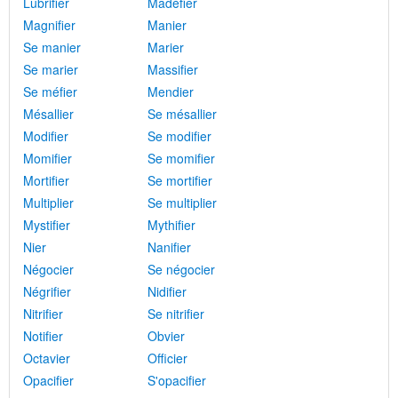
Lubrifier
Madéfier
Magnifier
Manier
Se manier
Marier
Se marier
Massifier
Se méfier
Mendier
Mésallier
Se mésallier
Modifier
Se modifier
Momifier
Se momifier
Mortifier
Se mortifier
Multiplier
Se multiplier
Mystifier
Mythifier
Nier
Nanifier
Négocier
Se négocier
Négrifier
Nidifier
Nitrifier
Se nitrifier
Notifier
Obvier
Octavier
Officier
Opacifier
S'opacifier