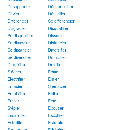
Désapparier
Déshumidifier
Dévier
Dévitrifier
Différencier
Se différencier
Disgracier
Disqualifier
Se disqualifier
Dissocier
Se dissocier
Distancier
Se distancier
Diversifier
Se diversifier
Domicilier
Dragéifier
Dulcifier
S'écrier
Édifier
Électrifier
Émier
Émacier
S'émacier
Émulsifier
Enlier
Envier
Épier
S'épier
Époutier
Escarrifier
Escoffier
Estérifier
Estropier
S'estropier
Éthérifier