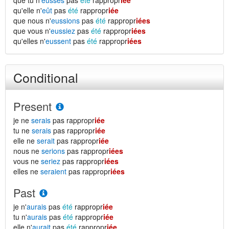
que tu n'
eusses
pas
été
rappropr
iée
qu'elle n'
eût
pas
été
rappropr
iée
que nous n'
eussions
pas
été
rappropr
iées
que vous n'
eussiez
pas
été
rappropr
iées
qu'elles n'
eussent
pas
été
rappropr
iées
Conditional
Present
je ne
serais
pas rappropr
iée
tu ne
serais
pas rappropr
iée
elle ne
serait
pas rappropr
iée
nous ne
serions
pas rappropr
iées
vous ne
seriez
pas rappropr
iées
elles ne
seraient
pas rappropr
iées
Past
je n'
aurais
pas
été
rappropr
iée
tu n'
aurais
pas
été
rappropr
iée
elle n'
aurait
pas
été
rappropr
iée