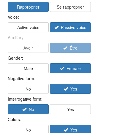
Rapproprier
Se rapproprier
Voice:
Active voice
Passive voice
Auxiliary:
Avoir
Être
Gender:
Male
Female
Negative form:
No
Yes
Interrogative form:
No
Yes
Colors:
No
Yes