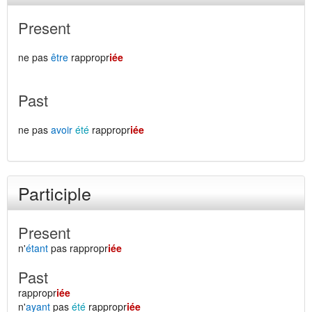
Present
ne pas
être
rappropr
iée
Past
ne pas
avoir
été
rappropr
iée
Participle
Present
n'
étant
pas rappropr
iée
Past
rappropr
iée
n'
ayant
pas
été
rappropr
iée