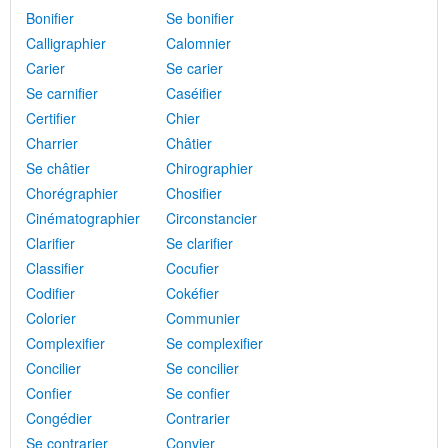
Bonifier
Se bonifier
Calligraphier
Calomnier
Carier
Se carier
Se carnifier
Caséifier
Certifier
Chier
Charrier
Châtier
Se châtier
Chirographier
Chorégraphier
Chosifier
Cinématographier
Circonstancier
Clarifier
Se clarifier
Classifier
Cocufier
Codifier
Cokéfier
Colorier
Communier
Complexifier
Se complexifier
Concilier
Se concilier
Confier
Se confier
Congédier
Contrarier
Se contrarier
Convier