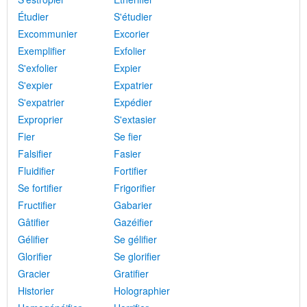
Étudier
S'étudier
Excommunier
Excorier
Exemplifier
Exfolier
S'exfolier
Expier
S'expier
Expatrier
S'expatrier
Expédier
Exproprier
S'extasier
Fier
Se fier
Falsifier
Fasier
Fluidifier
Fortifier
Se fortifier
Frigorifier
Fructifier
Gabarier
Gâtifier
Gazéifier
Gélifier
Se gélifier
Glorifier
Se glorifier
Gracier
Gratifier
Historier
Holographier