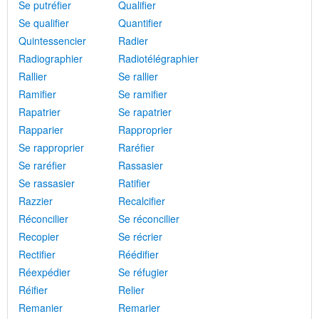
Se putréfier
Qualifier
Se qualifier
Quantifier
Quintessencier
Radier
Radiographier
Radiotélégraphier
Rallier
Se rallier
Ramifier
Se ramifier
Rapatrier
Se rapatrier
Rapparier
Rapproprier
Se rapproprier
Raréfier
Se raréfier
Rassasier
Se rassasier
Ratifier
Razzier
Recalcifier
Réconcilier
Se réconcilier
Recopier
Se récrier
Rectifier
Réédifier
Réexpédier
Se réfugier
Réifier
Relier
Remanier
Remarier