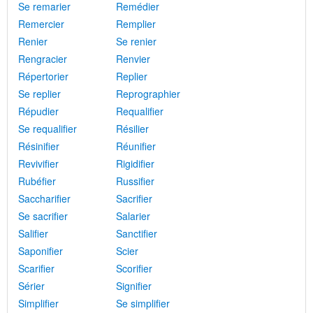
Se remarier
Remédier
Remercier
Remplier
Renier
Se renier
Rengracier
Renvier
Répertorier
Replier
Se replier
Reprographier
Répudier
Requalifier
Se requalifier
Résilier
Résinifier
Réunifier
Revivifier
Rigidifier
Rubéfier
Russifier
Saccharifier
Sacrifier
Se sacrifier
Salarier
Salifier
Sanctifier
Saponifier
Scier
Scarifier
Scorifier
Sérier
Signifier
Simplifier
Se simplifier