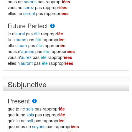
nous ne
serons
pas rappropr
iées
vous ne
serez
pas rappropr
iées
elles ne
seront
pas rappropr
iées
Future Perfect
je n'
aurai
pas
été
rappropr
iée
tu n'
auras
pas
été
rappropr
iée
elle n'
aura
pas
été
rappropr
iée
nous n'
aurons
pas
été
rappropr
iées
vous n'
aurez
pas
été
rappropr
iées
elles n'
auront
pas
été
rappropr
iées
Subjunctive
Present
que je ne
sois
pas rappropr
iée
que tu ne
sois
pas rappropr
iée
qu'elle ne
soit
pas rappropr
iée
que nous ne
soyons
pas rappropr
iées