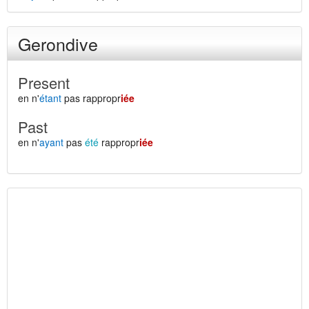
Gerondive
Present
en n'
étant
pas rappropr
iée
Past
en n'
ayant
pas
été
rappropr
iée