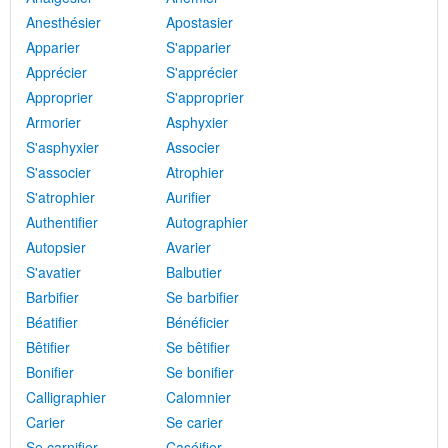
Anesthésier
Apostasier
Apparier
S'apparier
Apprécier
S'apprécier
Approprier
S'approprier
Armorier
Asphyxier
S'asphyxier
Associer
S'associer
Atrophier
S'atrophier
Aurifier
Authentifier
Autographier
Autopsier
Avarier
S'avatier
Balbutier
Barbifier
Se barbifier
Béatifier
Bénéficier
Bêtifier
Se bêtifier
Bonifier
Se bonifier
Calligraphier
Calomnier
Carier
Se carier
Se carnifier
Caséifier