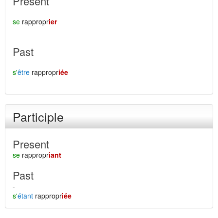
Present
se
rappropr
ier
Past
s'
être
rappropr
iée
Participle
Present
se
rappropr
iant
Past
-
s'
étant
rappropr
iée