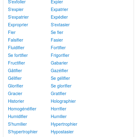
S'exfolier
Expier
S'expier
Expatrier
S'expatrier
Expédier
Exproprier
S'extasier
Fier
Se fier
Falsifier
Fasier
Fluidifier
Fortifier
Se fortifier
Frigorifier
Fructifier
Gabarier
Gâtifier
Gazéifier
Gélifier
Se gélifier
Glorifier
Se glorifier
Gracier
Gratifier
Historier
Holographier
Homogénéifier
Horrifier
Humidifier
Humilier
S'humilier
Hypertrophier
S'hypertrophier
Hypostasier