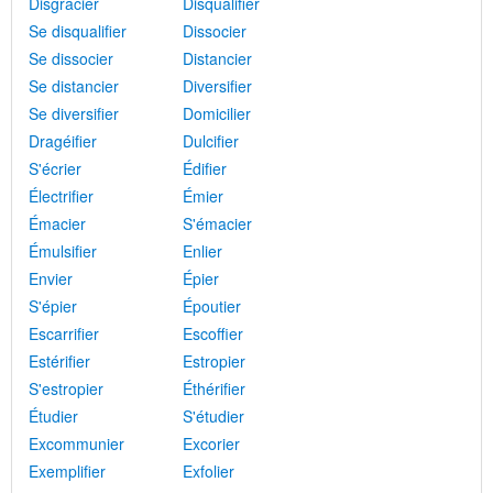
Disgracier
Disqualifier
Se disqualifier
Dissocier
Se dissocier
Distancier
Se distancier
Diversifier
Se diversifier
Domicilier
Dragéifier
Dulcifier
S'écrier
Édifier
Électrifier
Émier
Émacier
S'émacier
Émulsifier
Enlier
Envier
Épier
S'épier
Époutier
Escarrifier
Escoffier
Estérifier
Estropier
S'estropier
Éthérifier
Étudier
S'étudier
Excommunier
Excorier
Exemplifier
Exfolier