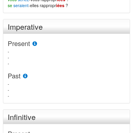
se
seraient
-elles rappropr
iées
?
Imperative
Present
-
-
-
Past
-
-
-
Infinitive