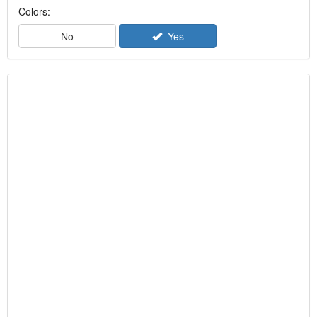
Colors:
No
Yes