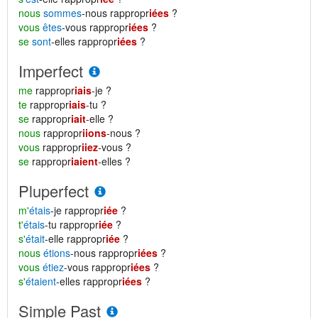
nous
sommes
-nous rappropr
iées
?
vous
êtes
-vous rappropr
iées
?
se
sont
-elles rappropr
iées
?
Imperfect
me
rappropr
iais
-je ?
te
rappropr
iais
-tu ?
se
rappropr
iait
-elle ?
nous
rappropr
iions
-nous ?
vous
rappropr
iiez
-vous ?
se
rappropr
iaient
-elles ?
Pluperfect
m'
étais
-je rappropr
iée
?
t'
étais
-tu rappropr
iée
?
s'
était
-elle rappropr
iée
?
nous
étions
-nous rappropr
iées
?
vous
étiez
-vous rappropr
iées
?
s'
étaient
-elles rappropr
iées
?
Simple Past