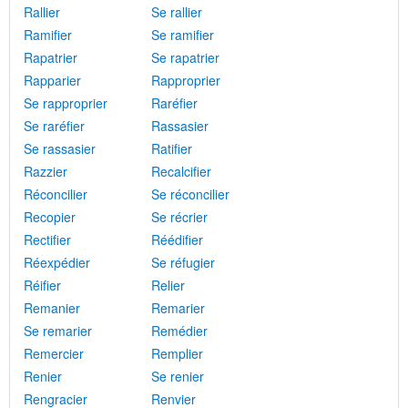
Rallier
Se rallier
Ramifier
Se ramifier
Rapatrier
Se rapatrier
Rapparier
Rapproprier
Se rapproprier
Raréfier
Se raréfier
Rassasier
Se rassasier
Ratifier
Razzier
Recalcifier
Réconcilier
Se réconcilier
Recopier
Se récrier
Rectifier
Réédifier
Réexpédier
Se réfugier
Réifier
Relier
Remanier
Remarier
Se remarier
Remédier
Remercier
Remplier
Renier
Se renier
Rengracier
Renvier