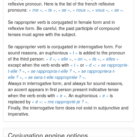
reflexive pronoun. Here is the list of the french reflexive
pronouns:
« me »
,
« te »
,
« se »
,
« nous »
,
« vous »
,
« se »
.
Se rapproprier verb is conjugated in female form and in
reflexive form. Be careful, the past participle of compound
tenses must agree with the subject.
Se rapproprier verb is conjugated in interrogative form. For
sound reasons, an euphonious
« t »
is added to the pronoun
of the third person:
« il »
,
« elle »
,
« on »
,
« ils »
,
« elles »
except when the verb ends with
« t »
or
« d »
:
« se rapproprie-
t-elle ? »
,
« se rappropria-t-elle ? »
,
« se rappropriera-t-
elle ? »
,
« se sera-t-elle rappropriée ? »
.
Always in interrogative form, and always for sound reasons,
an accent appears in first person present indicative tense
when the verb ends with
« e »
. An euphonious
« e »
is
replaced by
« é »
:
« me rapproprié-je ? »
.
Finally, the interrogative form does not exist in subjunctive and
imperative.
Conjugation engine options