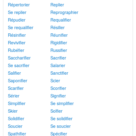
Répertorier
Replier
Se replier
Reprographier
Répudier
Requalifier
Se requalifier
Résilier
Résinifier
Réunifier
Revivifier
Rigidifier
Rubéfier
Russifier
Saccharifier
Sacrifier
Se sacrifier
Salarier
Salifier
Sanctifier
Saponifier
Scier
Scarifier
Scorifier
Sérier
Signifier
Simplifier
Se simplifier
Skier
Solfier
Solidifier
Se solidifier
Soucier
Se soucier
Spathifier
Spécifier