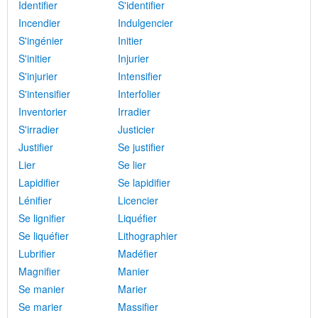
Identifier
S'identifier
Incendier
Indulgencier
S'ingénier
Initier
S'initier
Injurier
S'injurier
Intensifier
S'intensifier
Interfolier
Inventorier
Irradier
S'irradier
Justicier
Justifier
Se justifier
Lier
Se lier
Lapidifier
Se lapidifier
Lénifier
Licencier
Se lignifier
Liquéfier
Se liquéfier
Lithographier
Lubrifier
Madéfier
Magnifier
Manier
Se manier
Marier
Se marier
Massifier