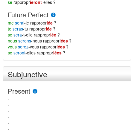
se
rappropr
ieront
-elles ?
Future Perfect
me
serai
-je rappropr
iée
?
te
seras
-tu rappropr
iée
?
se
sera
-t-elle rappropr
iée
?
nous
serons
-nous rappropr
iées
?
vous
serez
-vous rappropr
iées
?
se
seront
-elles rappropr
iées
?
Subjunctive
Present
-
-
-
-
-
-