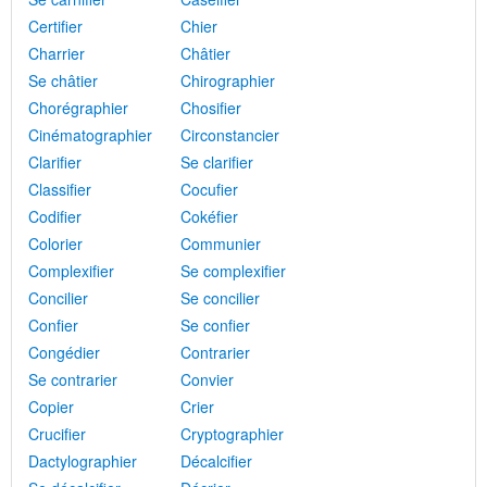
Certifier
Chier
Charrier
Châtier
Se châtier
Chirographier
Chorégraphier
Chosifier
Cinématographier
Circonstancier
Clarifier
Se clarifier
Classifier
Cocufier
Codifier
Cokéfier
Colorier
Communier
Complexifier
Se complexifier
Concilier
Se concilier
Confier
Se confier
Congédier
Contrarier
Se contrarier
Convier
Copier
Crier
Crucifier
Cryptographier
Dactylographier
Décalcifier