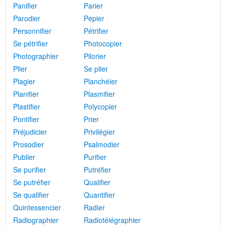
Panifier
Parier
Parodier
Pepier
Personnifier
Pétrifier
Se pétrifier
Photocopier
Photographier
Pilorier
Plier
Se plier
Plagier
Planchéier
Planifier
Plasmifier
Plastifier
Polycopier
Pontifier
Prier
Préjudicier
Privilégier
Prosodier
Psalmodier
Publier
Purifier
Se purifier
Putréfier
Se putréfier
Qualifier
Se qualifier
Quantifier
Quintessencier
Radier
Radiographier
Radiotélégraphier