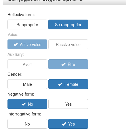
Reflexive form:
Rapproprier
Se rapproprier
Voice:
Active voice
Passive voice
Auxiliary:
Avoir
Être
Gender:
Male
Female
Negative form:
No
Yes
Interrogative form:
No
Yes