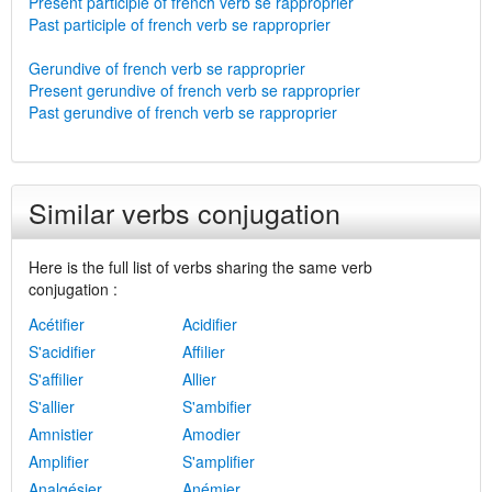
Present participle of french verb se rapproprier
Past participle of french verb se rapproprier
Gerundive of french verb se rapproprier
Present gerundive of french verb se rapproprier
Past gerundive of french verb se rapproprier
Similar verbs conjugation
Here is the full list of verbs sharing the same verb
conjugation :
Acétifier
Acidifier
S'acidifier
Affilier
S'affilier
Allier
S'allier
S'ambifier
Amnistier
Amodier
Amplifier
S'amplifier
Analgésier
Anémier