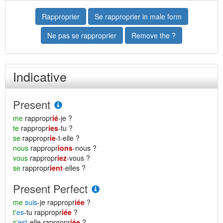
Rapproprier
Se rapproprier in male form
Ne pas se rapproprier
Remove the ?
Indicative
Present
me
rappropr
ié
-je ?
te
rappropr
ies
-tu ?
se
rappropr
ie
-t-elle ?
nous
rappropr
ions
-nous ?
vous
rappropr
iez
-vous ?
se
rappropr
ient
-elles ?
Present Perfect
me
suis
-je rappropr
iée
?
t'
es
-tu rappropr
iée
?
s'
est
-elle rappropr
iée
?