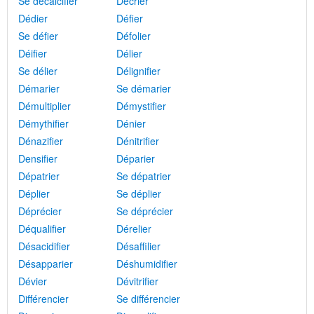
Se décalcifier
Décrier
Dédier
Défier
Se défier
Défolier
Déifier
Délier
Se délier
Délignifier
Démarier
Se démarier
Démultiplier
Démystifier
Démythifier
Dénier
Dénazifier
Dénitrifier
Densifier
Déparier
Dépatrier
Se dépatrier
Déplier
Se déplier
Déprécier
Se déprécier
Déqualifier
Dérelier
Désacidifier
Désaffilier
Désapparier
Déshumidifier
Dévier
Dévitrifier
Différencier
Se différencier