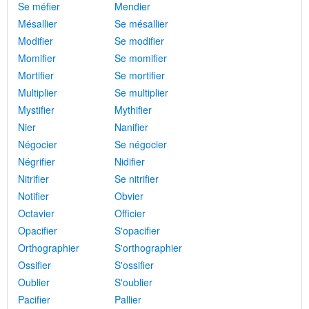
Se méfier
Mendier
Mésallier
Se mésallier
Modifier
Se modifier
Momifier
Se momifier
Mortifier
Se mortifier
Multiplier
Se multiplier
Mystifier
Mythifier
Nier
Nanifier
Négocier
Se négocier
Négrifier
Nidifier
Nitrifier
Se nitrifier
Notifier
Obvier
Octavier
Officier
Opacifier
S'opacifier
Orthographier
S'orthographier
Ossifier
S'ossifier
Oublier
S'oublier
Pacifier
Pallier