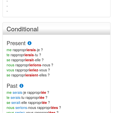
-
-
-
Conditional
Present
me
rappropr
ierais
-je ?
te
rappropr
ierais
-tu ?
se
rappropr
ierait
-elle ?
nous
rappropr
ierions
-nous ?
vous
rappropr
ieriez
-vous ?
se
rappropr
ieraient
-elles ?
Past
me
serais
-je rappropr
iée
?
te
serais
-tu rappropr
iée
?
se
serait
-elle rappropr
iée
?
nous
serions
-nous rappropr
iées
?
vous
seriez
-vous rappropr
iées
?