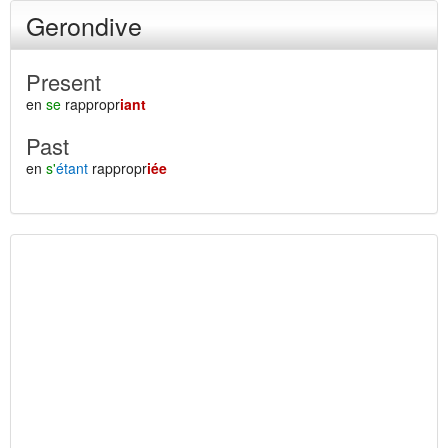
Gerondive
Present
en
se
rappropr
iant
Past
en
s'
étant
rappropr
iée