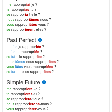
me
rappropr
iai
-je ?
te
rappropr
ias
-tu ?
se
rappropr
ia
-t-elle ?
nous
rappropr
iâmes
-nous ?
vous
rappropr
iâtes
-vous ?
se
rappropr
ièrent
-elles ?
Past Perfect
me
fus
-je rappropr
iée
?
te
fus
-tu rappropr
iée
?
se
fut
-elle rappropr
iée
?
nous
fûmes
-nous rappropr
iées
?
vous
fûtes
-vous rappropr
iées
?
se
furent
-elles rappropr
iées
?
Simple Future
me
rappropr
ierai
-je ?
te
rappropr
ieras
-tu ?
se
rappropr
iera
-t-elle ?
nous
rappropr
ierons
-nous ?
vous
rappropr
ierez
-vous ?